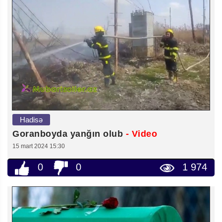
Hadisə
Goranboyda yanğın olub
- Video
15 mart 2024 15:30
0
0
1 974