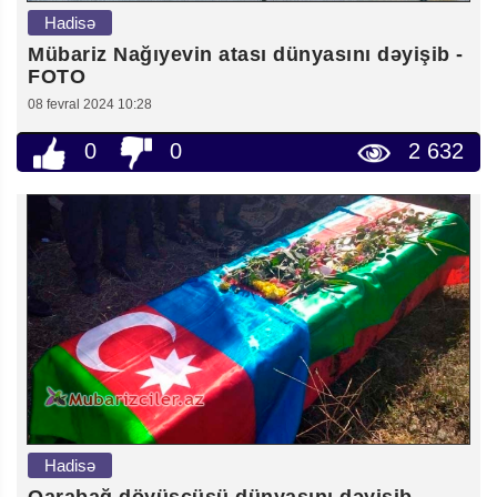
Hadisə
Mübariz Nağıyevin atası dünyasını dəyişib -
FOTO
08 fevral 2024 10:28
0
0
2 632
Hadisə