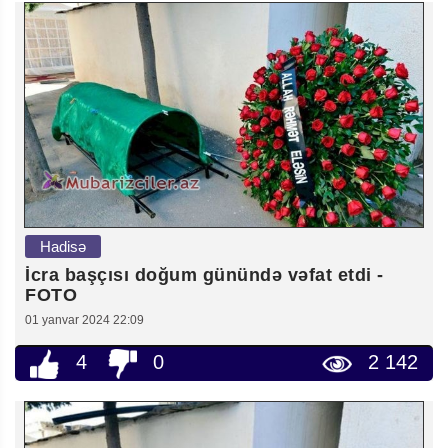
Hadisə
İcra başçısı doğum günündə vəfat etdi -
FOTO
01 yanvar 2024 22:09
4
0
2 142