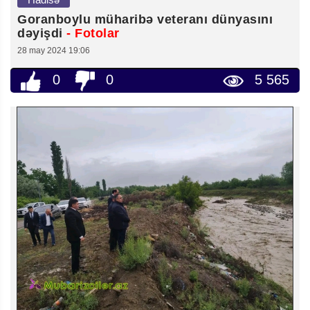
Goranboylu müharibə veteranı dünyasını
dəyişdi
- Fotolar
28 may 2024 19:06
0
0
5 565