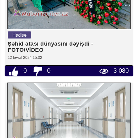
Hadisə
Şəhid atası dünyasını dəyişdi -
FOTO/VİDEO
12 fevral 2024 15:32
0
0
3 080