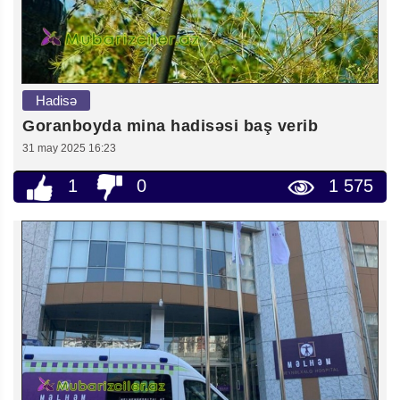
Hadisə
Goranboyda mina hadisəsi baş verib
31 may 2025 16:23
1
0
1 575