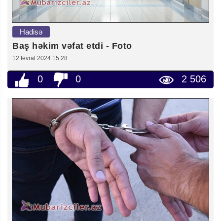
Hadisə
Baş həkim vəfat etdi - Foto
12 fevral 2024 15:28
0
0
2 506