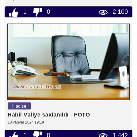
1
0
2 100
Hadisə
Habil Vəliye saxlanıldı - FOTO
13 yanvar 2024 19:19
1
0
1 442