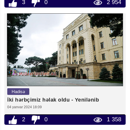
3
0
2 954
Hadisə
İki hərbçimiz həlak oldu - Yenilənib
04 yanvar 2024 18:09
2
0
1 358