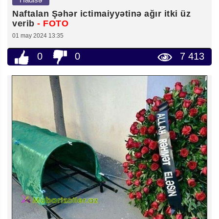
Naftalan Şəhər ictimaiyyətinə ağır itki üz
verib
- FOTO
01 may 2024 13:35
0
0
7 413