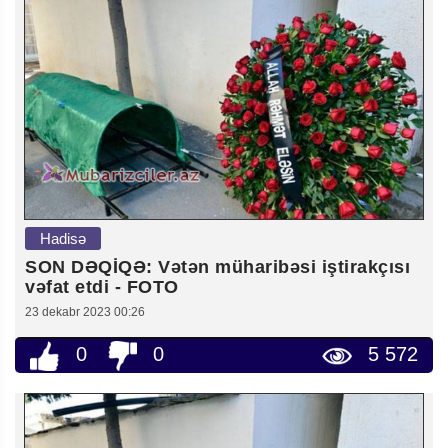
Hadisə
SON DƏQİQƏ: Vətən müharibəsi iştirakçısı
vəfat etdi - FOTO
23 dekabr 2023 00:26
0
0
5 572