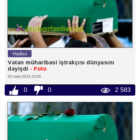
Hadisə
Vətən müharibəsi iştrakçısı dünyasını
dəyişdi
- Foto
02 mart 2024 23:05
0
0
2 583