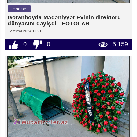
Hadisə
Goranboyda Mədəniyyət Evinin direktoru
dünyasını dəyişdi - FOTOLAR
12 fevral 2024 11:21
0
0
5 159