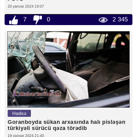
20 yanvar 2024 19:07
7
0
2 345
Hadisə
Goranboyda sükan arxasında halı pisləşən
türkiyəli sürücü qəza törədib
19 yanvar 2024 21:40