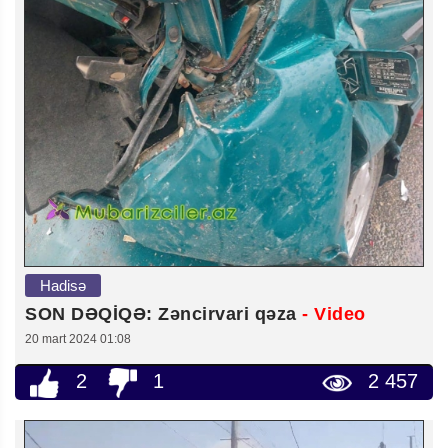
Hadisə
SON DƏQİQƏ: Zəncirvari qəza
- Video
20 mart 2024 01:08
2
1
2 457