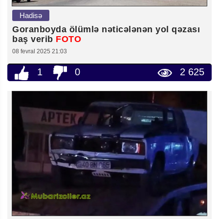
Hadisə
Goranboyda ölümlə nəticələnən yol qəzası
baş verib
FOTO
08 fevral 2025 21:03
1
0
2 625