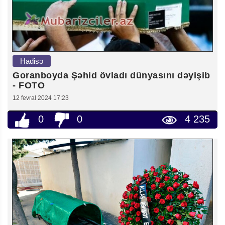
Hadisə
Goranboyda Şəhid övladı dünyasını dəyişib
- FOTO
12 fevral 2024 17:23
0
0
4 235