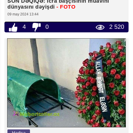
SON DƏQİQƏ: İcra başçısının müavini
dünyasını dəyişdi
- FOTO
09 may 2024 13:44
4
0
2 520
Hadisə