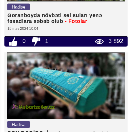
Hadisə
Goranboyda növbəti sel suları yenə
fəsadlara səbəb olub
- Fotolar
15 may 2024 10:04
0
1
3 892
Hadisə