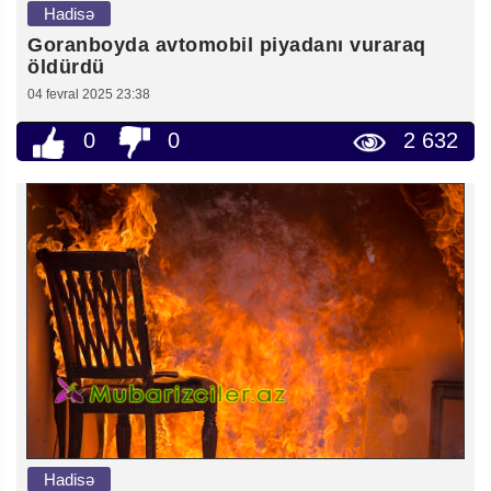
Hadisə
Goranboyda avtomobil piyadanı vuraraq
öldürdü
04 fevral 2025 23:38
0
0
2 632
Hadisə