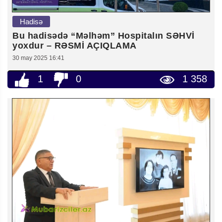
Hadisə
Bu hadisədə “Məlhəm” Hospitalın SƏHVİ
yoxdur – RƏSMİ AÇIQLAMA
30 may 2025 16:41
1
0
1 358