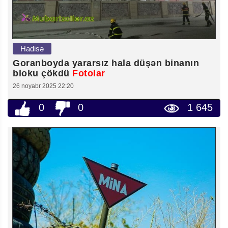
Hadisə
Goranboyda yararsız hala düşən binanın
bloku çökdü
Fotolar
26 noyabr 2025 22:20
0
0
1 645