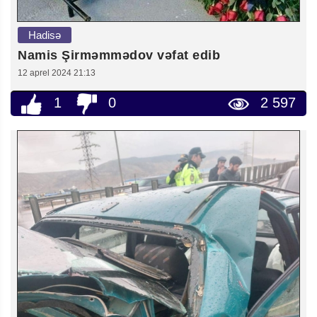
Hadisə
Namis Şirməmmədov vəfat edib
12 aprel 2024 21:13
1
0
2 597