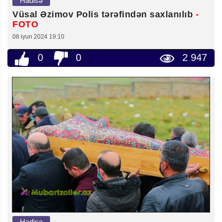
Hadisə
Vüsal Əzimov Polis tərəfindən saxlanılıb
-
FOTO
08 iyun 2024 19:10
0
0
2 947
Hadisə