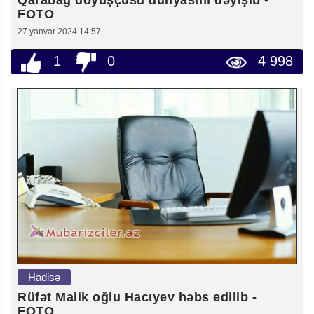
Qarabağ döyüşçüsü dünyasını dəyişib -
FOTO
27 yanvar 2024 14:57
1
0
4 998
Hadisə
Rüfət Malik oğlu Hacıyev həbs edilib -
FOTO