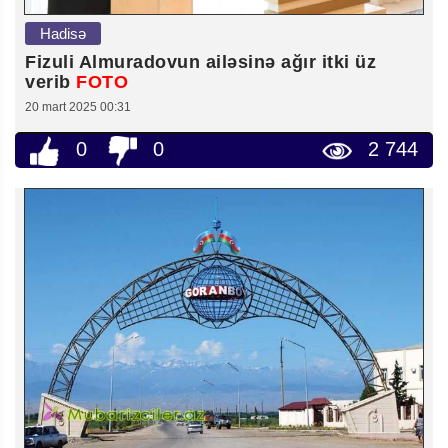
Hadisə
Fizuli Almuradovun ailəsinə ağır itki üz
verib
FOTO
20 mart 2025 00:31
0
0
2 744