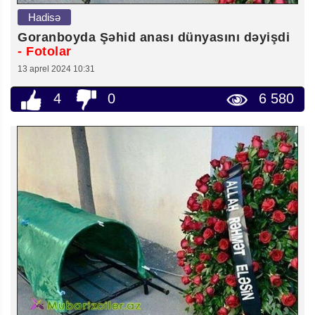
Hadisə
Goranboyda Şəhid anası dünyasını dəyişdi
- Fotolar
13 aprel 2024 10:31
4
0
6 580