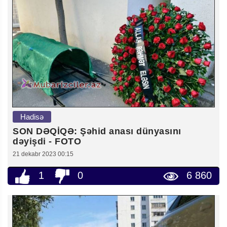
Hadisə
SON DƏQİQƏ: Şəhid anası dünyasını
dəyişdi - FOTO
21 dekabr 2023 00:15
1
0
6 860