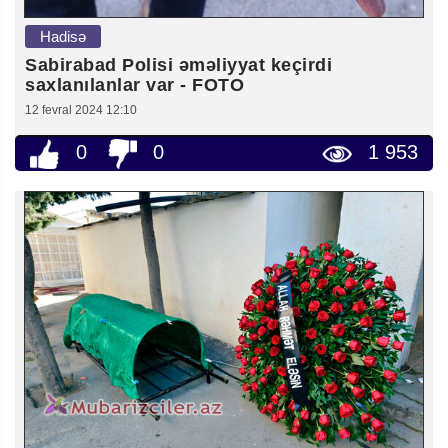
Hadisə
Sabirabad Polisi əməliyyat keçirdi
saxlanılanlar var - FOTO
12 fevral 2024 12:10
0
0
1 953