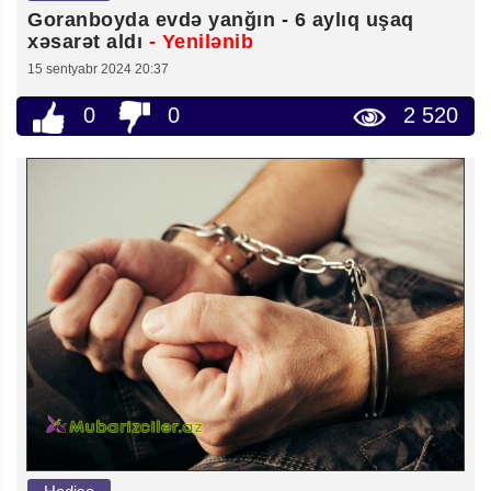
Goranboyda evdə yanğın - 6 aylıq uşaq
xəsarət aldı
- Yenilənib
15 sentyabr 2024 20:37
0
0
2 520