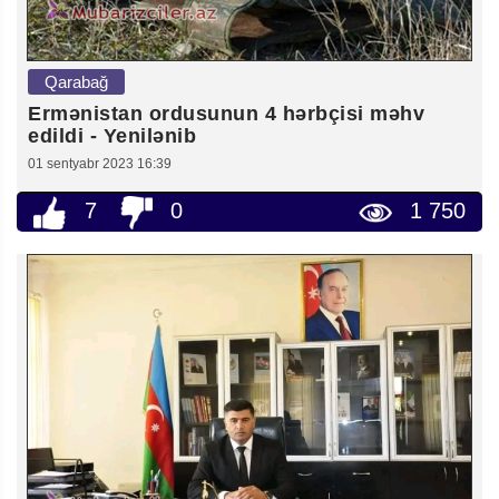
Qarabağ
Ermənistan ordusunun 4 hərbçisi məhv
edildi - Yenilənib
01 sentyabr 2023 16:39
7
0
1 750