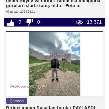
İlham Əliyev və birinci xanım İsa bulağında
görülən işlərlə tanış oldu - Fotolar
07 noyabr 2023 23:11
0
0
13 671
Qarabağ
Birinci xanım Şuşadan fotolar PAYLAŞDI