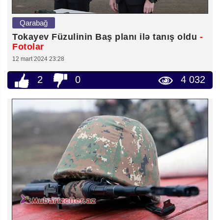
Qarabağ
Tokayev Füzulinin Baş planı ilə tanış oldu
-
Fotolar
12 mart 2024 23:28
2
0
4 032