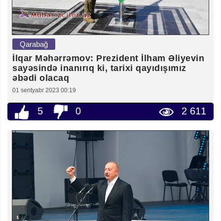
Qarabağ
İlqar Məhərrəmov: Prezident İlham Əliyevin
sayəsində inanırıq ki, tarixi qayıdışımız
əbədi olacaq
01 sentyabr 2023 00:19
5
0
2 611