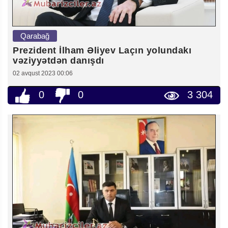
Qarabağ
Prezident İlham Əliyev Laçın yolundakı
vəziyyətdən danışdı
02 avqust 2023 00:06
0
0
3 304