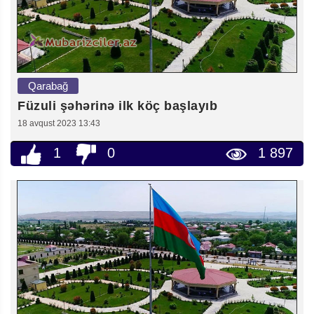
Qarabağ
Füzuli şəhərinə ilk köç başlayıb
18 avqust 2023 13:43
1
0
1 897