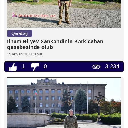
Qarabağ
İlham Əliyev Xankəndinin Kərkicahan
qəsəbəsində olub
15 oktyabr 2023 16:48
1
0
3 234