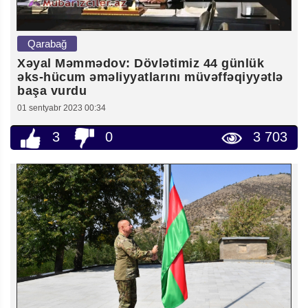
Qarabağ
Xəyal Məmmədov: Dövlətimiz 44 günlük
əks-hücum əməliyyatlarını müvəffəqiyyətlə
başa vurdu
01 sentyabr 2023 00:34
3
0
3 703