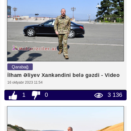
Qarabağ
İlham Əliyev Xankəndini belə gəzdi - Video
16 oktyabr 2023 11:54
1
0
3 136