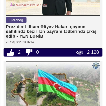
Qarabağ
Prezident İlham Əliyev Həkəri çayının
sahilində keçirilən bayram tədbirində çıxış
edib - YENİLƏNİB
26 avqust 2023 16:14
2
0
2 128