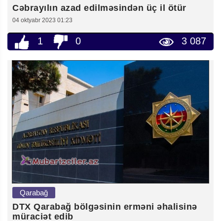
Cəbrayılın azad edilməsindən üç il ötür
04 oktyabr 2023 01:23
1
0
3 087
Qarabağ
DTX Qarabağ bölgəsinin erməni əhalisinə
müraciət edib