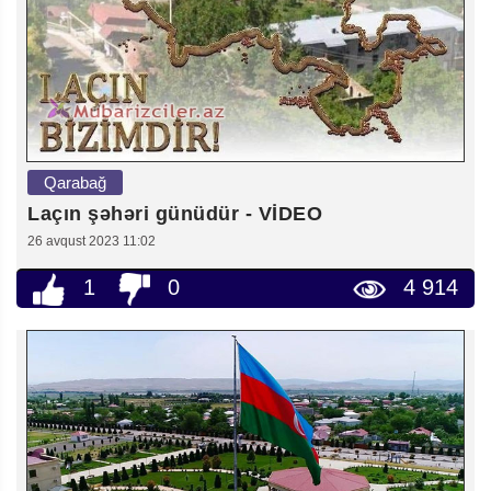
Qarabağ
Laçın şəhəri günüdür - VİDEO
26 avqust 2023 11:02
1
0
4 914