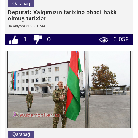
Qarabağ
Deputat: Xalqımızın tarixinə əbədi həkk
olmuş tarixlər
04 oktyabr 2023 01:44
1
0
3 059
Qarabağ