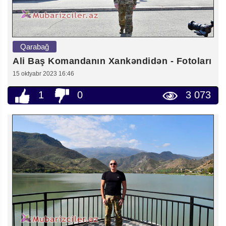
Qarabağ
Ali Baş Komandanın Xankəndidən - Fotoları
15 oktyabr 2023 16:46
1
0
3 073