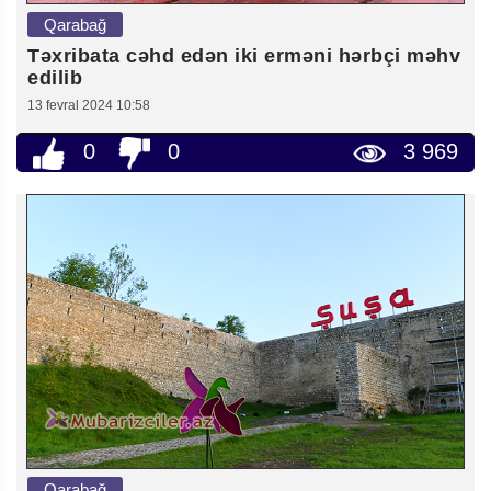
Qarabağ
Təxribata cəhd edən iki erməni hərbçi məhv
edilib
13 fevral 2024 10:58
0
0
3 969
Qarabağ