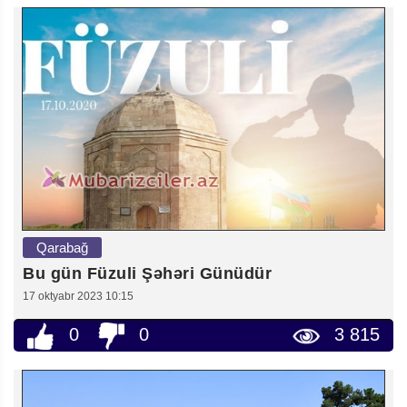
Qarabağ
Bu gün Füzuli Şəhəri Günüdür
17 oktyabr 2023 10:15
0
0
3 815