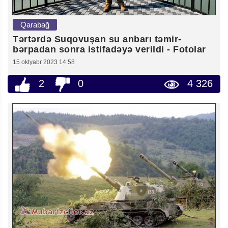
Qarabağ
Tərtərdə Suqovuşan su anbarı təmir-
bərpadan sonra istifadəyə verildi - Fotolar
15 oktyabr 2023 14:58
2
0
4 326