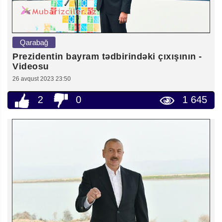
Qarabağ
Prezidentin bayram tədbirindəki çıxışının -
Videosu
26 avqust 2023 23:50
2
0
1 645