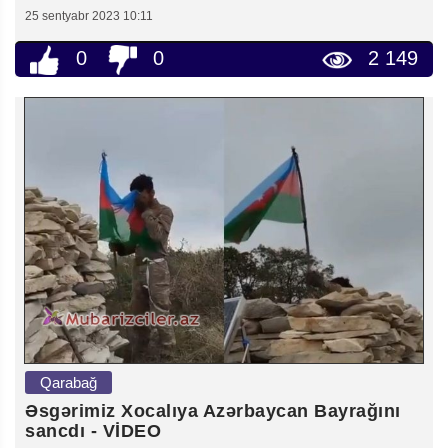
25 sentyabr 2023 10:11
0
0
2 149
Qarabağ
Əsgərimiz Xocalıya Azərbaycan Bayrağını
sancdı - VİDEO