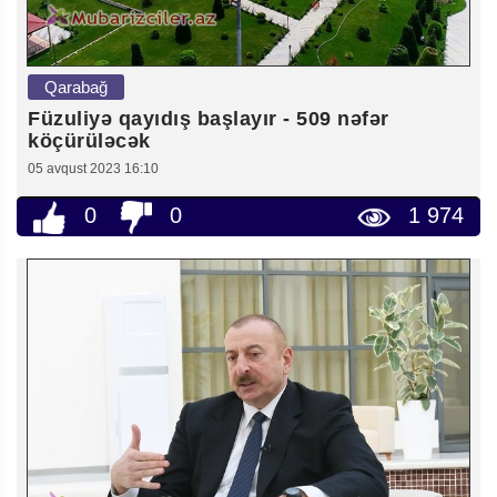
Qarabağ
Füzuliyə qayıdış başlayır - 509 nəfər
köçürüləcək
05 avqust 2023 16:10
0
0
1 974