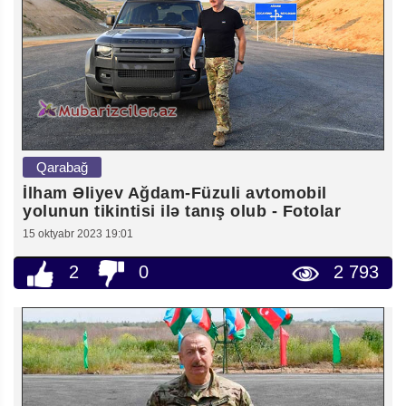
Qarabağ
İlham Əliyev Ağdam-Füzuli avtomobil
yolunun tikintisi ilə tanış olub - Fotolar
15 oktyabr 2023 19:01
2
0
2 793