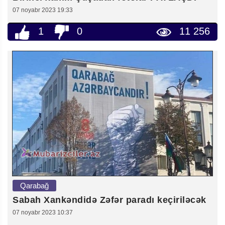
07 noyabr 2023 19:33
1
0
11 256
Qarabağ
Sabah Xankəndidə Zəfər paradı keçiriləcək
07 noyabr 2023 10:37