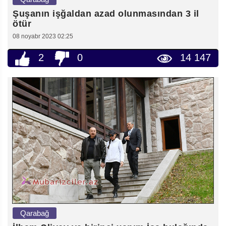
Şuşanın işğaldan azad olunmasından 3 il
ötür
08 noyabr 2023 02:25
2
0
14 147
Qarabağ