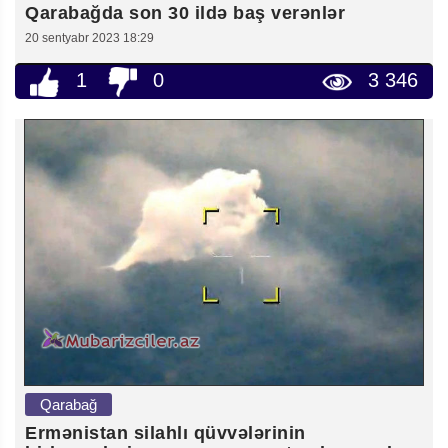
Qarabağda son 30 ildə baş verənlər
20 sentyabr 2023 18:29
1
0
3 346
Qarabağ
Ermənistan silahlı qüvvələrinin