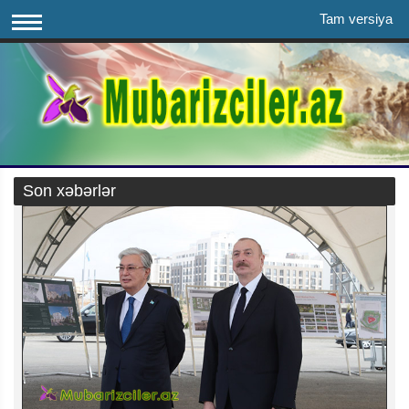
Tam versiya
Son xəbərlər