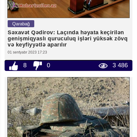
Qarabağ
Səxavət Qədirov: Laçında həyata keçirilən
genişmiqyaslı quruculuq işləri yüksək zövq
və keyfiyyətlə aparılır
01 sentyabr 2023 17:23
8
0
3 486