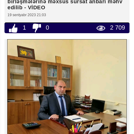
birləşmələrinə məxsus sursat anbarı məhv
edilib - VİDEO
19 sentyabr 2023 21:03
1
0
2 709