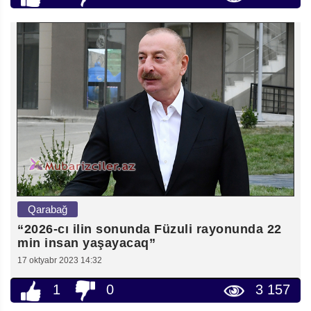
Qarabağ
“2026-cı ilin sonunda Füzuli rayonunda 22
min insan yaşayacaq”
17 oktyabr 2023 14:32
1
0
3 157