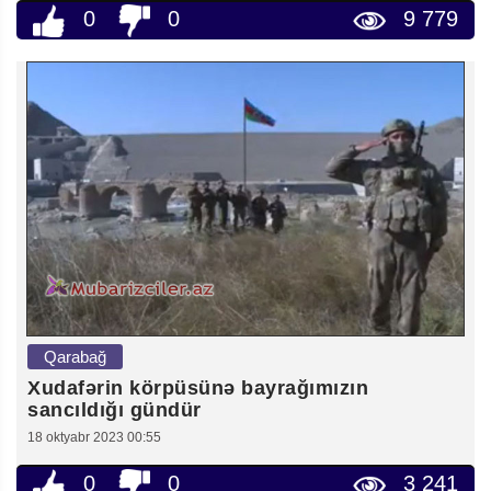
0
0
9 779
Qarabağ
Xudafərin körpüsünə bayrağımızın
sancıldığı gündür
18 oktyabr 2023 00:55
0
0
3 241