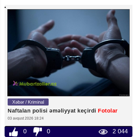
Xəbər / Kriminal
Naftalan polisi əməliyyat keçirdi
Fotolar
03 avqust 2026 18:24
0
0
2 044