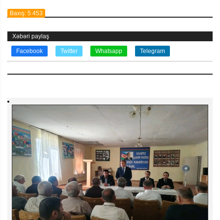
Baxış: 5 453
Xəbəri paylaş
Facebook
Twitter
Whatsapp
Telegram