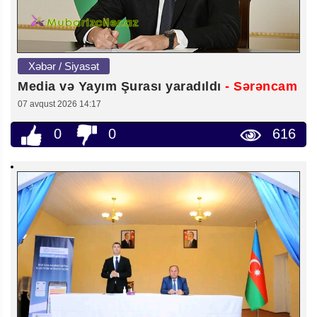
Xəbər / Siyasət
Media və Yayım Şurası yaradıldı
- Sərəncam
07 avqust 2026 14:17
0
0
616