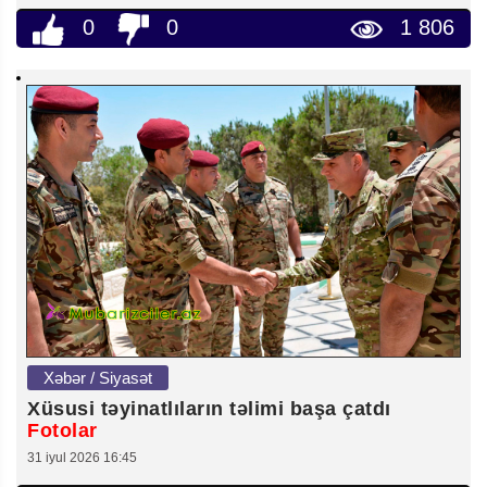
0
0
1 806
Xəbər / Siyasət
Xüsusi təyinatlıların təlimi başa çatdı
Fotolar
31 iyul 2026 16:45