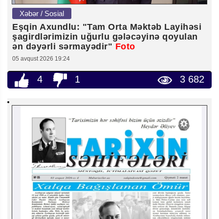
Xəbər / Sosial
Eşqin Axundlu: "Tam Orta Məktəb Layihəsi
şagirdlərimizin uğurlu gələcəyinə qoyulan
ən dəyərli sərmayədir"
Foto
05 avqust 2026 19:24
4
1
3 682