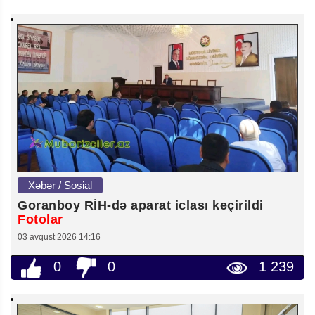
Xəbər / Sosial
Goranboy RİH-də aparat iclası keçirildi
Fotolar
03 avqust 2026 14:16
0
0
1 239