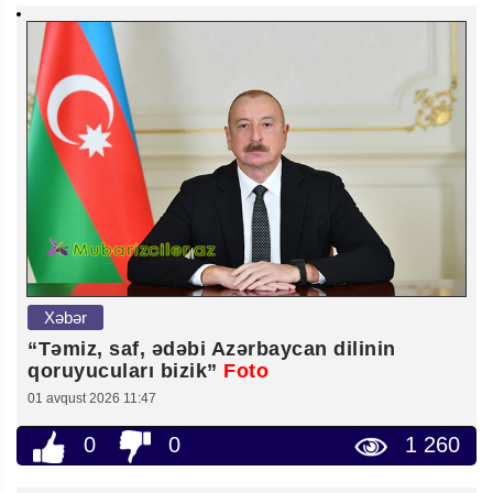
Xəbər
“Təmiz, saf, ədəbi Azərbaycan dilinin
qoruyucuları bizik”
Foto
01 avqust 2026 11:47
0
0
1 260