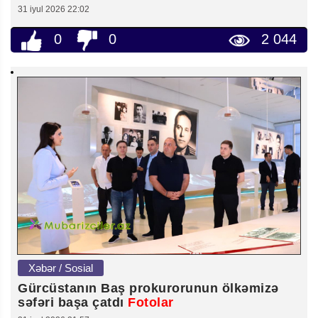
31 iyul 2026 22:02
0
0
2 044
Xəbər / Sosial
Gürcüstanın Baş prokurorunun ölkəmizə
səfəri başa çatdı
Fotolar