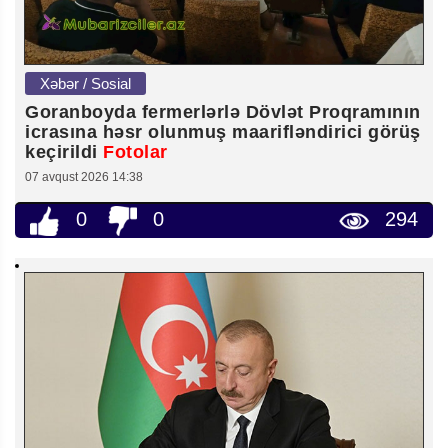
Xəbər / Sosial
Goranboyda fermerlərlə Dövlət Proqramının
icrasına həsr olunmuş maarifləndirici görüş
keçirildi
Fotolar
07 avqust 2026 14:38
0
0
294