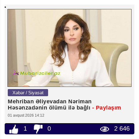
Xəbər / Siyasət
Mehriban Əliyevadan Nəriman
Həsənzadənin ölümü ilə bağlı
- Paylaşım
01 avqust 2026 14:12
1
0
2 646