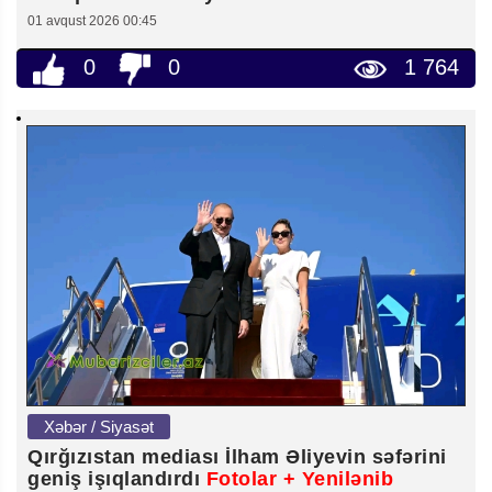
01 avqust 2026 00:45
0
0
1 764
Xəbər / Siyasət
Qırğızıstan mediası İlham Əliyevin səfərini
geniş işıqlandırdı
Fotolar + Yenilənib