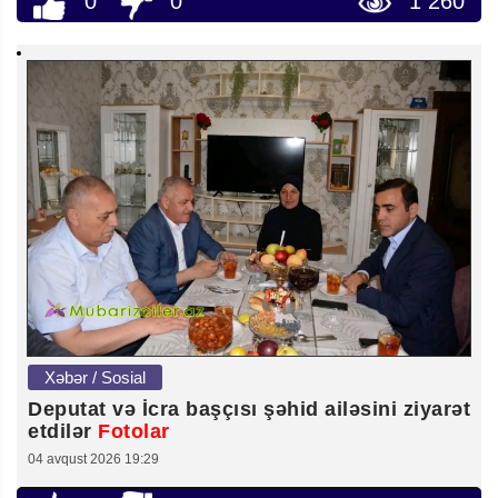
0
0
1 260
Xəbər / Sosial
Deputat və İcra başçısı şəhid ailəsini ziyarət
etdilər
Fotolar
04 avqust 2026 19:29