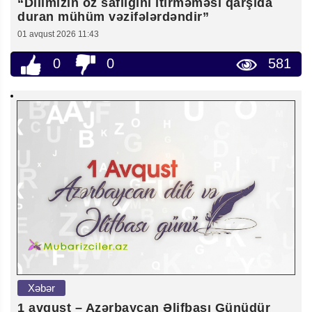
“Dilimizin öz saflığını itirməməsi qarşıda
duran mühüm vəzifələrdəndir”
01 avqust 2026 11:43
0
0
581
Xəbər
1 avqust – Azərbaycan Əlifbası Günüdür