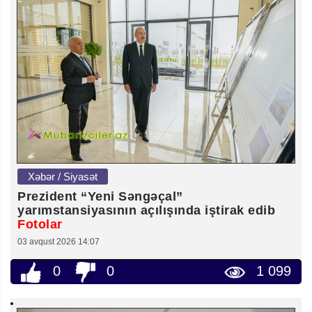
Xəbər / Siyasət
Prezident “Yeni Səngəçal”
yarımstansiyasının açılışında iştirak edib
Fotolar
03 avqust 2026 14:07
0
0
1 099