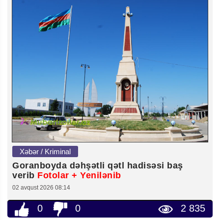
Xəbər / Kriminal
Goranboyda dəhşətli qətl hadisəsi baş
verib
Fotolar + Yenilənib
02 avqust 2026 08:14
0
0
2 835