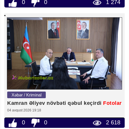
0
0
1 274
Xəbər / Kriminal
Kamran Əliyev növbəti qəbul keçirdi
Fotolar
04 avqust 2026 19:18
0
0
2 618