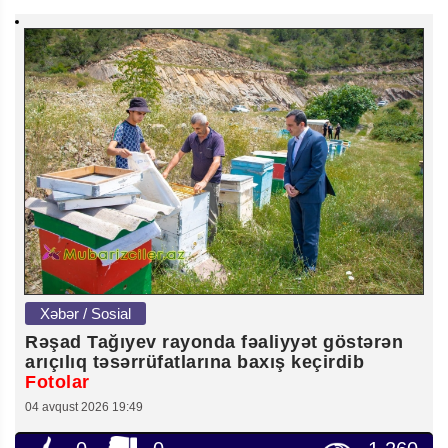
Xəbər / Sosial
Rəşad Tağıyev rayonda fəaliyyət göstərən
arıçılıq təsərrüfatlarına baxış keçirdib
Fotolar
04 avqust 2026 19:49