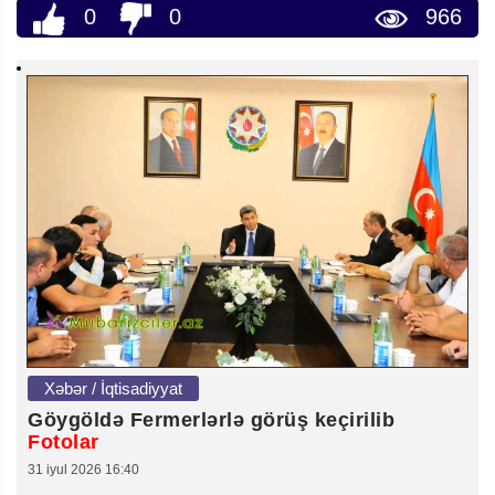
0
0
966
Xəbər / İqtisadiyyat
Göygöldə Fermerlərlə görüş keçirilib
Fotolar
31 iyul 2026 16:40