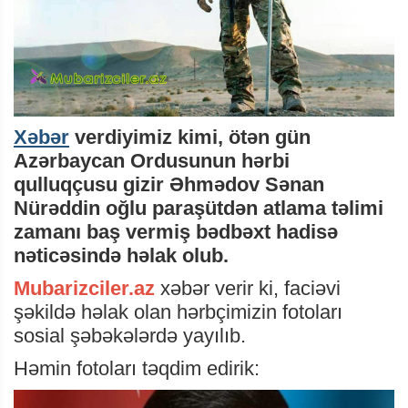
Xəbər
verdiyimiz kimi, ötən gün
Azərbaycan Ordusunun hərbi
qulluqçusu gizir Əhmədov Sənan
Nürəddin oğlu paraşütdən atlama təlimi
zamanı baş vermiş bədbəxt hadisə
nəticəsində həlak olub.
Mubarizciler.az
xəbər verir ki, faciəvi
şəkildə həlak olan hərbçimizin fotoları
sosial şəbəkələrdə yayılıb.
Həmin fotoları təqdim edirik: