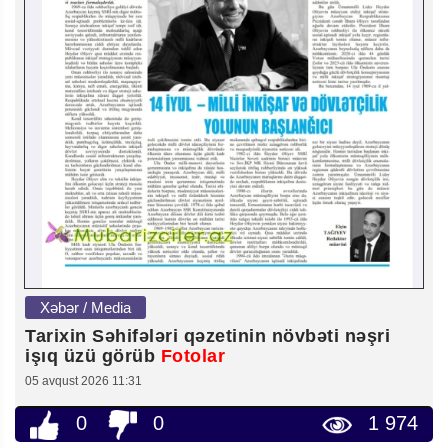
Xəbər / Media
Tarixin Səhifələri qəzetinin növbəti nəşri
işıq üzü görüb
Fotolar
05 avqust 2026 11:31
0
0
1 974