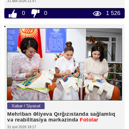
31 iyul 2026 21:57
0
0
1 526
Xəbər / Siyasət
Mehriban Əliyeva Qırğızıstanda sağlamlıq
və reabilitasiya mərkəzində
Fotolar
31 iyul 2026 18:17