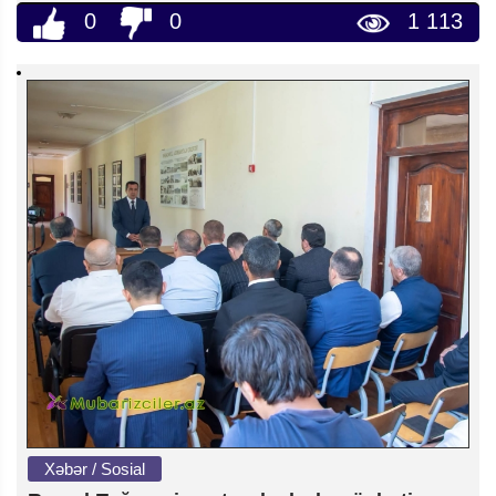
0
0
1 113
Xəbər / Sosial