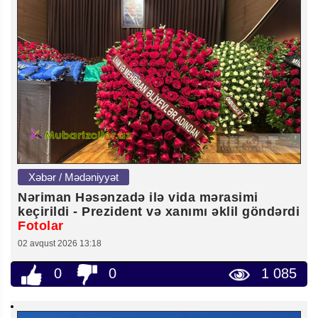
Xəbər / Mədəniyyət
Nəriman Həsənzadə ilə vida mərasimi
keçirildi - Prezident və xanımı əklil göndərdi
Fotolar
02 avqust 2026 13:18
0
0
1 085