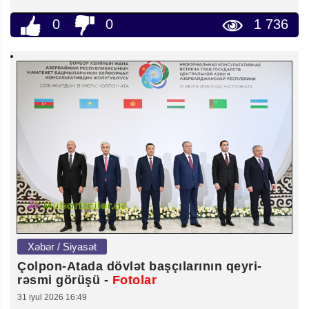
0
0
1 736
Xəbər / Siyasət
Çolpon-Atada dövlət başçılarının qeyri-
rəsmi görüşü -
Fotolar
31 iyul 2026 16:49