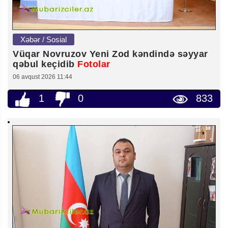
Xəbər / Sosial
Vüqar Novruzov Yeni Zod kəndində səyyar
qəbul keçidib
Fotolar
06 avqust 2026 11:44
1
0
833