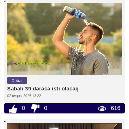
Xəbər
Sabah 39 dərəcə isti olacaq
02 avqust 2026 13:22
0
0
616