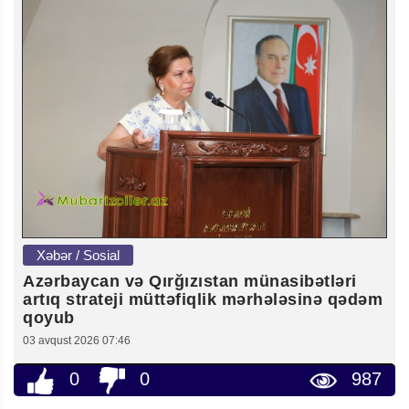
Xəbər / Sosial
Azərbaycan və Qırğızıstan münasibətləri
artıq strateji müttəfiqlik mərhələsinə qədəm
qoyub
03 avqust 2026 07:46
0
0
987