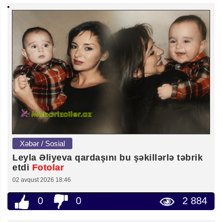
Xəbər / Sosial
Leyla Əliyeva qardaşını bu şəkillərlə təbrik
etdi
Fotolar
02 avqust 2026 18:46
0
0
2 884