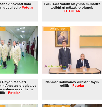
rbanov növbəti dəfə
TƏBİB-də vərəm əleyhinə mübarizə
rı qəbul edib
Fotolar
tədbirləri müzakirə olunub
FOTOLAR
5
Baxış: 5 082
ı Rayon Mərkəzi
Nəhmət Rəhmanov direktor təyin
nın Anesteziologiya və
edilib
- Fotolar
a şöbəsi əsaslı təmir
ilib
- Fotolar