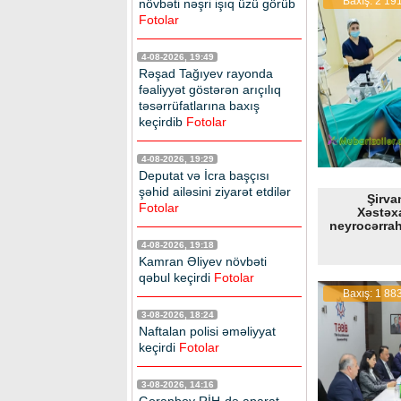
Baxış: 2 19
növbəti nəşri işıq üzü görüb
Fotolar
4-08-2026, 19:49
Rəşad Tağıyev rayonda
fəaliyyət göstərən arıçılıq
təsərrüfatlarına baxış
keçirdib
Fotolar
4-08-2026, 19:29
Deputat və İcra başçısı
şəhid ailəsini ziyarət etdilər
Şirva
Fotolar
Xəstəx
neyrocərrahi
4-08-2026, 19:18
Kamran Əliyev növbəti
qəbul keçirdi
Fotolar
Baxış: 1 88
3-08-2026, 18:24
Naftalan polisi əməliyyat
keçirdi
Fotolar
3-08-2026, 14:16