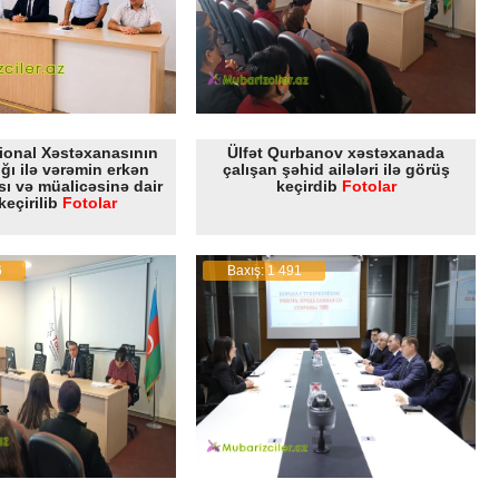
ional Xəstəxanasının
Ülfət Qurbanov xəstəxanada
lığı ilə vərəmin erkən
çalışan şəhid ailələri ilə görüş
ı və müalicəsinə dair
keçirdib
Fotolar
keçirilib
Fotolar
6
Baxış: 1 491