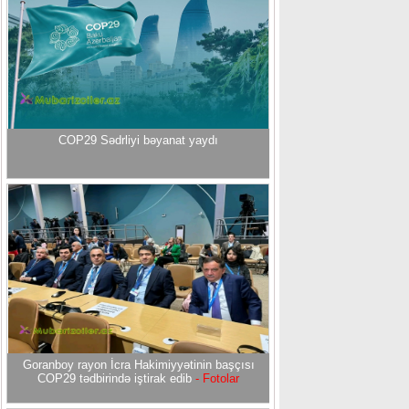
COP29 Sədrliyi bəyanat yaydı
Goranboy rayon İcra Hakimiyyətinin başçısı
COP29 tədbirində iştirak edib
- Fotolar