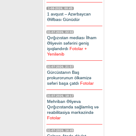
1-08-2026, 00:45
1 avqust – Azərbaycan
Əlifbası Günüdür
31-07-2026, 22:02
Qırğızıstan mediası İlham
Əliyevin səfərini geniş
işıqlandırdı
Fotolar +
Yenilənib
31-07-2026, 21:57
Gürcüstanın Baş
prokurorunun ölkəmizə
səfəri başa çatdı
Fotolar
31-07-2026, 18:17
Mehriban Əliyeva
Qırğızıstanda sağlamlıq və
reabilitasiya mərkəzində
Fotolar
31-07-2026, 16:49