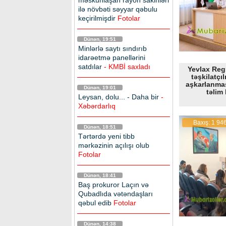
məskunlaşan rayon sakinləri
ilə növbəti səyyar qəbulu
keçirilmişdir
Fotolar
Dünən, 19:51
Minlərlə saytı sındırıb
idarəetmə panellərini
satdılar
- KMBİ saxladı
Yevlax Reg
təşkilatçı
aşkarlanmas
Dünən, 19:01
təlim 
Leysan, dolu... - Daha bir
-
Xəbərdarlıq
Baxış: 1 94
Dünən, 18:51
Tərtərdə yeni tibb
mərkəzinin açılışı olub
Fotolar
Dünən, 18:41
Baş prokuror Laçın və
Qubadlıda vətəndaşları
qəbul edib
Fotolar
Dünən, 14:38