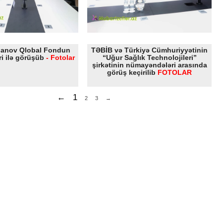
banov Qlobal Fondun
TƏBİB və Türkiyə Cümhuriyyətinin
ri ilə görüşüb
- Fotolar
“Uğur Sağlık Technolojileri”
şirkətinin nümayəndələri arasında
görüş keçirilib
FOTOLAR
←
1
2
3
→