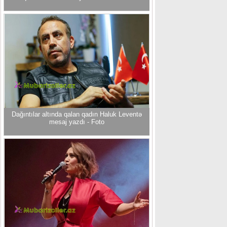
Dağıntılar altında qalan qadın Haluk Leventə
mesaj yazdı - Foto