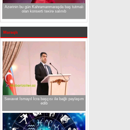
Azərinin bu gün Kahramanmaraşda baş tutmalı
olan konserti təxirə salınıb
Maraqlı
Səxavət İsmayıl İcra başçısı ilə bağlı paylaşım
edib