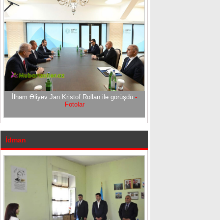
İlham Əliyev Jan Kristof Rollan ilə görüşdü
-
Fotolar
İdman