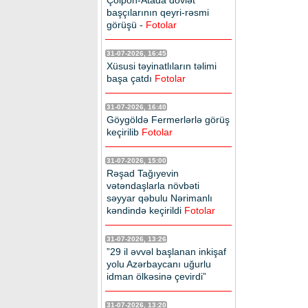
Çolpon-Atada dövlət
başçılarının qeyri-rəsmi
görüşü -
Fotolar
31-07-2026, 16:45
Xüsusi təyinatlıların təlimi
başa çatdı
Fotolar
31-07-2026, 16:40
Göygöldə Fermerlərlə görüş
keçirilib
Fotolar
31-07-2026, 15:00
Rəşad Tağıyevin
vətəndaşlarla növbəti
səyyar qəbulu Nərimanlı
kəndində keçirildi
Fotolar
31-07-2026, 13:26
”29 il əvvəl başlanan inkişaf
yolu Azərbaycanı uğurlu
idman ölkəsinə çevirdi”
31-07-2026, 13:20