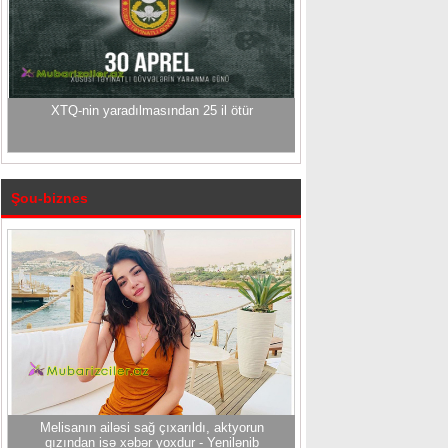
XTQ-nin yaradılmasından 25 il ötür
Şou-biznes
Melisanın ailəsi sağ çıxarıldı, aktyorun
qızından isə xəbər yoxdur - Yenilənib