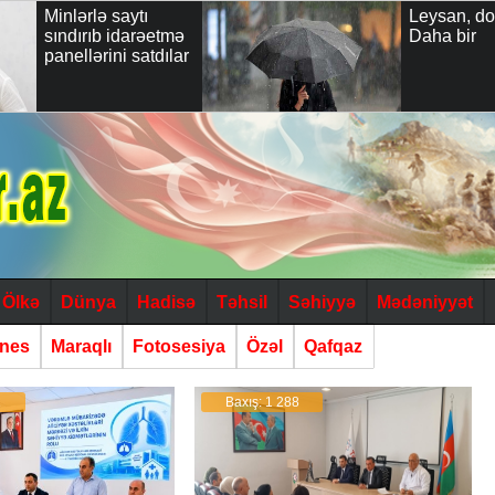
tı
Leysan, dolu... -
arəetmə
Daha bir
satdılar
Ölkə
Dünya
Hadisə
Təhsil
Səhiyyə
Mədəniyyət
znes
Maraqlı
Fotosesiya
Özəl
Qafqaz
1
Baxış: 1 288