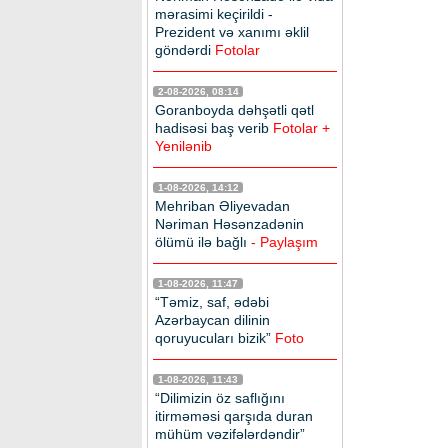
mərasimi keçirildi -
Prezident və xanımı əklil
göndərdi
Fotolar
2-08-2026, 08:14
Goranboyda dəhşətli qətl
hadisəsi baş verib
Fotolar +
Yenilənib
1-08-2026, 14:12
Mehriban Əliyevadan
Nəriman Həsənzadənin
ölümü ilə bağlı
- Paylaşım
1-08-2026, 11:47
“Təmiz, saf, ədəbi
Azərbaycan dilinin
qoruyucuları bizik”
Foto
1-08-2026, 11:43
“Dilimizin öz saflığını
itirməməsi qarşıda duran
mühüm vəzifələrdəndir”