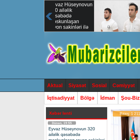
Eyvaz Hüseynovun
Minlərlə say
320 ailəlik
sındırıb id
qəsəbədə
panellərini 
məskunlaşan
rayon sakinləri ilə
növbəti səyyar
qəbulu keçirilmişdir
Aktual
Siyasət
Sosial
Cəmiyyət
İqtisadiyyat
Bölgə
İdman
Şou-Bi
Xəbər lenti
Baxış: 1 21
Dünən, 19:55
Eyvaz Hüseynovun 320
ailəlik qəsəbədə