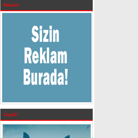
Reklam
Cop29