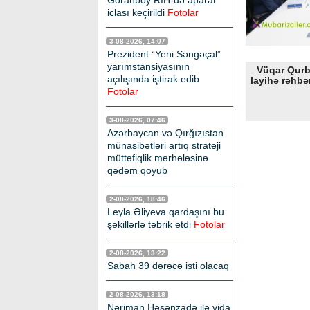
Goranboy RİH-də aparat
iclası keçirildi
Fotolar
3-08-2026, 14:07
Prezident “Yeni Səngəçal”
yarımstansiyasının
Vüqar Qur
açılışında iştirak edib
layihə rəhbə
Fotolar
3-08-2026, 07:46
Azərbaycan və Qırğızıstan
münasibətləri artıq strateji
müttəfiqlik mərhələsinə
qədəm qoyub
2-08-2026, 18:46
Leyla Əliyeva qardaşını bu
şəkillərlə təbrik etdi
Fotolar
2-08-2026, 13:22
Sabah 39 dərəcə isti olacaq
2-08-2026, 13:18
Nəriman Həsənzadə ilə vida