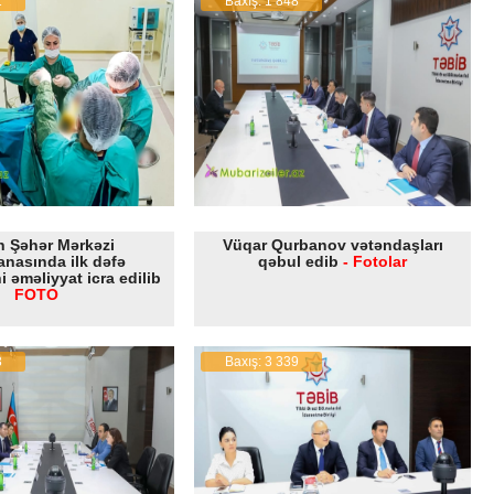
1
Baxış: 1 848
n Şəhər Mərkəzi
Vüqar Qurbanov vətəndaşları
anasında ilk dəfə
qəbul edib
- Fotolar
 əməliyyat icra edilib
FOTO
3
Baxış: 3 339