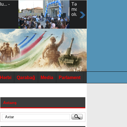
Tərtərdə yeni tibb
mərkəzinin açılışı
olub
Hərbi
Qarabağ
Media
Parlament
Axtarış