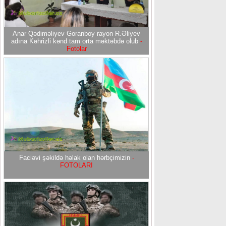
Anar Qədiməliyev Goranboy rayon R.Əliyev
adına Kəhrizli kənd tam orta məktəbdə olub
-
Fotolar
Faciəvi şəkildə həlak olan hərbçimizin
-
FOTOLARI