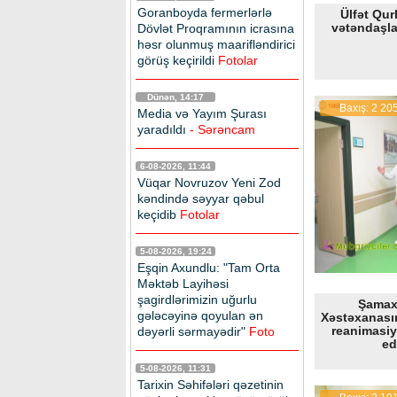
Goranboyda fermerlərlə
Ülfət Qu
vətəndaşla
Dövlət Proqramının icrasına
həsr olunmuş maarifləndirici
görüş keçirildi
Fotolar
Dünən, 14:17
Baxış: 2 20
Media və Yayım Şurası
yaradıldı
- Sərəncam
6-08-2026, 11:44
Vüqar Novruzov Yeni Zod
kəndində səyyar qəbul
keçidib
Fotolar
5-08-2026, 19:24
Eşqin Axundlu: "Tam Orta
Məktəb Layihəsi
şagirdlərimizin uğurlu
Şamax
gələcəyinə qoyulan ən
Xəstəxanası
reanimasiy
dəyərli sərmayədir"
Foto
ed
5-08-2026, 11:31
Tarixin Səhifələri qəzetinin