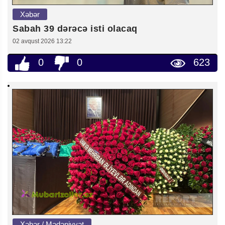
Xəbər
Sabah 39 dərəcə isti olacaq
02 avqust 2026 13:22
0
0
623
Xəbər / Mədəniyyət