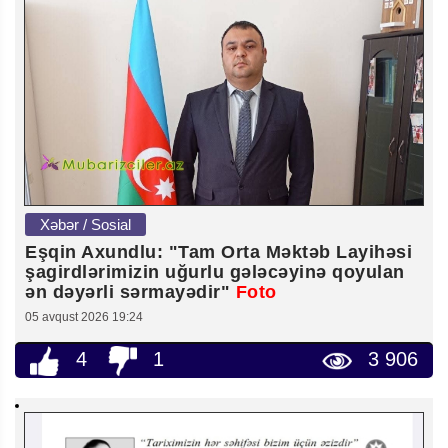
Xəbər / Sosial
Eşqin Axundlu: "Tam Orta Məktəb Layihəsi
şagirdlərimizin uğurlu gələcəyinə qoyulan
ən dəyərli sərmayədir"
Foto
05 avqust 2026 19:24
4
1
3 906