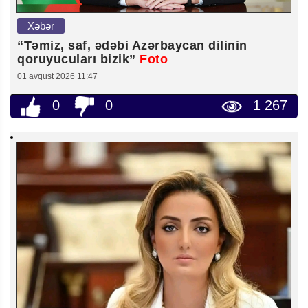
Xəbər
“Təmiz, saf, ədəbi Azərbaycan dilinin
qoruyucuları bizik”
Foto
01 avqust 2026 11:47
0
0
1 267