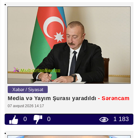
Xəbər / Siyasət
Media və Yayım Şurası yaradıldı
- Sərəncam
07 avqust 2026 14:17
0
0
1 183