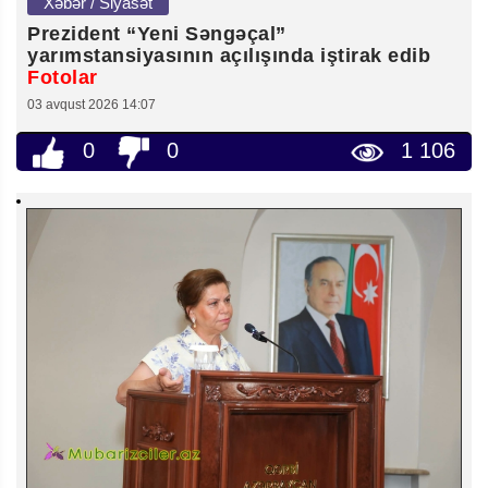
Xəbər / Siyasət
Prezident “Yeni Səngəçal”
yarımstansiyasının açılışında iştirak edib
Fotolar
03 avqust 2026 14:07
0
0
1 106