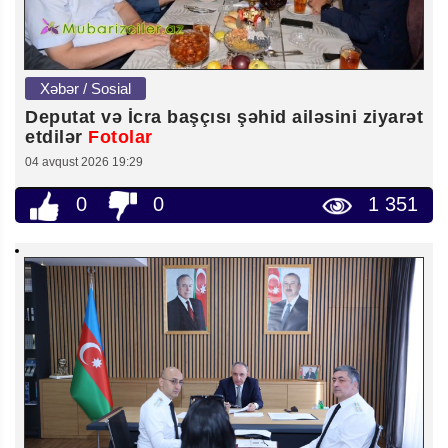
Xəbər / Sosial
Deputat və İcra başçısı şəhid ailəsini ziyarət
etdilər
Fotolar
04 avqust 2026 19:29
0
0
1 351