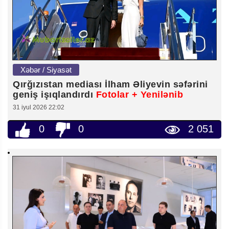
Xəbər / Siyasət
Qırğızıstan mediası İlham Əliyevin səfərini
geniş işıqlandırdı
Fotolar + Yenilənib
31 iyul 2026 22:02
0
0
2 051