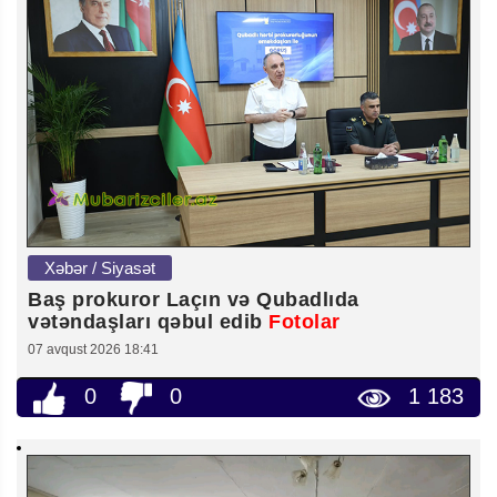
Xəbər / Siyasət
Baş prokuror Laçın və Qubadlıda
vətəndaşları qəbul edib
Fotolar
07 avqust 2026 18:41
0
0
1 183