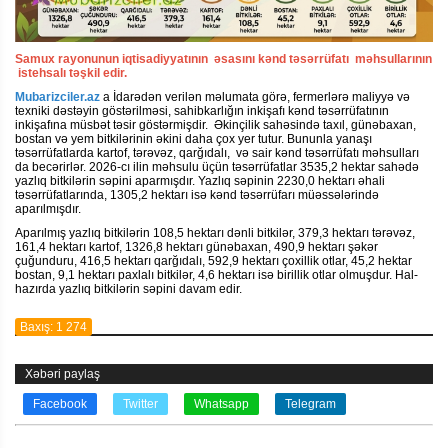
Samux
r
ayonunun
iqtisadiyyatının əsasını kənd təsərrüfatı məhsullarının
istehsalı təşkil edir.
Mubarizciler.az
a İdarədən verilən məlumata görə, fermerlərə maliyyə və
texniki dəstəyin göstərilməsi, sahibkarlığın inkişafı kənd təsərrüfatının
inkişafına müsbət təsir göstərmişdir. Əkinçilik sahəsində taxıl, günəbaxan,
bostan və yem bitkilərinin əkini daha çox yer tutur. Bununla yanaşı
təsərrüfatlarda kartof, tərəvəz, qarğıdalı, və sair kənd təsərrüfatı məhsulları
da becərirlər. 2026-cı ilin məhsulu üçün təsərrüfatlar 3535,2 hektar sahədə
yazlıq bitkilərin səpini aparmışdır. Yazlıq səpinin 2230,0 hektarı əhali
təsərrüfatlarında, 1305,2 hektarı isə kənd təsərrüfarı müəssələrində
aparılmışdır.
Aparılmış yazlıq bitkilərin 108,5 hektarı dənli bitkilər, 379,3 hektarı tərəvəz,
161,4 hektarı kartof, 1326,8 hektarı günəbaxan, 490,9 hektarı şəkər
çuğunduru, 416,5 hektarı qarğıdalı, 592,9 hektarı çoxillik otlar, 45,2 hektar
bostan, 9,1 hektarı paxlalı bitkilər, 4,6 hektarı isə birillik otlar olmuşdur. Hal-
hazırda yazlıq bitkilərin səpini davam edir.
Baxış: 1 274
Xəbəri paylaş
Facebook
Twitter
Whatsapp
Telegram