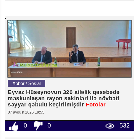
Xəbər / Sosial
Eyvaz Hüseynovun 320 ailəlik qəsəbədə
məskunlaşan rayon sakinləri ilə növbəti
səyyar qəbulu keçirilmişdir
Fotolar
07 avqust 2026 19:55
0
0
532