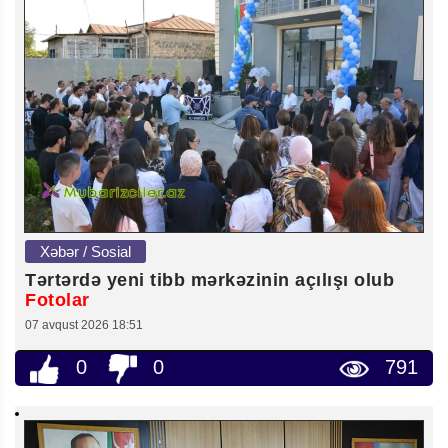
Xəbər / Sosial
Tərtərdə yeni tibb mərkəzinin açılışı olub
Fotolar
07 avqust 2026 18:51
0
0
791