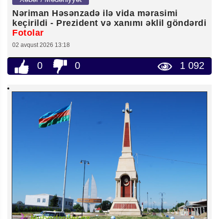
Nəriman Həsənzadə ilə vida mərasimi
keçirildi - Prezident və xanımı əklil göndərdi
Fotolar
02 avqust 2026 13:18
0
0
1 092