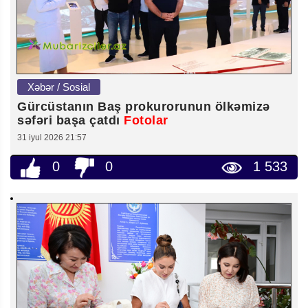
Xəbər / Sosial
Gürcüstanın Baş prokurorunun ölkəmizə
səfəri başa çatdı
Fotolar
31 iyul 2026 21:57
0
0
1 533