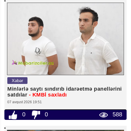
Xəbər
Minlərlə saytı sındırıb idarəetmə panellərini
satdılar
- KMBİ saxladı
07 avqust 2026 19:51
0
0
588