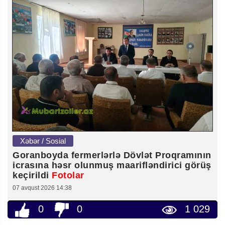
Xəbər / Sosial
Goranboyda fermerlərlə Dövlət Proqramının
icrasına həsr olunmuş maarifləndirici görüş
keçirildi
Fotolar
07 avqust 2026 14:38
0
0
1 029