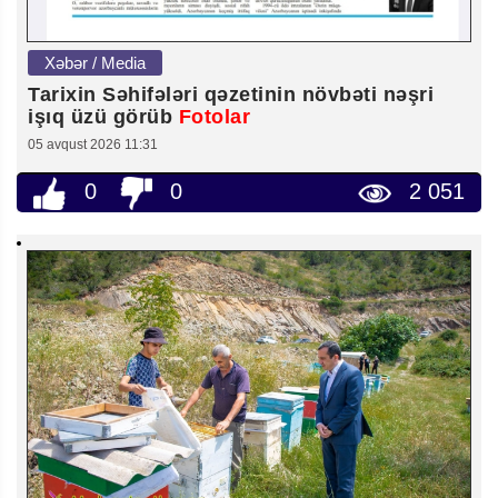
Xəbər / Media
Tarixin Səhifələri qəzetinin növbəti nəşri
işıq üzü görüb
Fotolar
05 avqust 2026 11:31
0
0
2 051