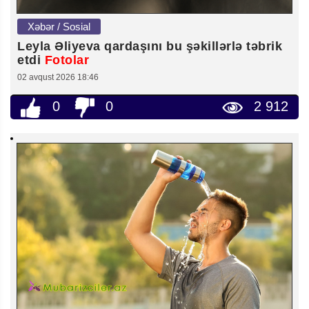
Xəbər / Sosial
Leyla Əliyeva qardaşını bu şəkillərlə təbrik
etdi
Fotolar
02 avqust 2026 18:46
0
0
2 912