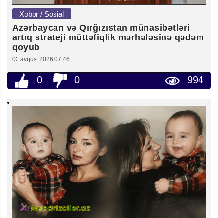
Xəbər / Sosial
Azərbaycan və Qırğızıstan münasibətləri
artıq strateji müttəfiqlik mərhələsinə qədəm
qoyub
03 avqust 2026 07:46
0
0
994