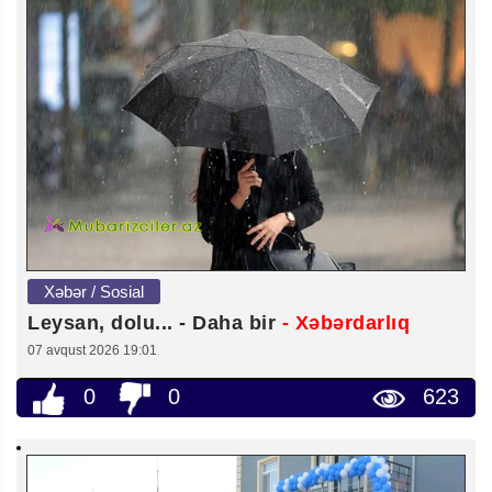
Xəbər / Sosial
Leysan, dolu... - Daha bir
- Xəbərdarlıq
07 avqust 2026 19:01
0
0
623