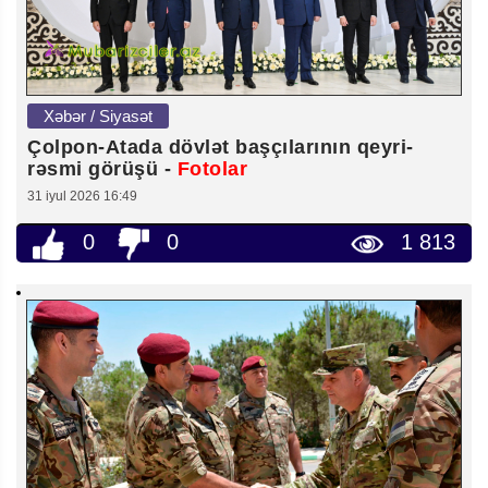
Xəbər / Siyasət
Çolpon-Atada dövlət başçılarının qeyri-
rəsmi görüşü -
Fotolar
31 iyul 2026 16:49
0
0
1 813