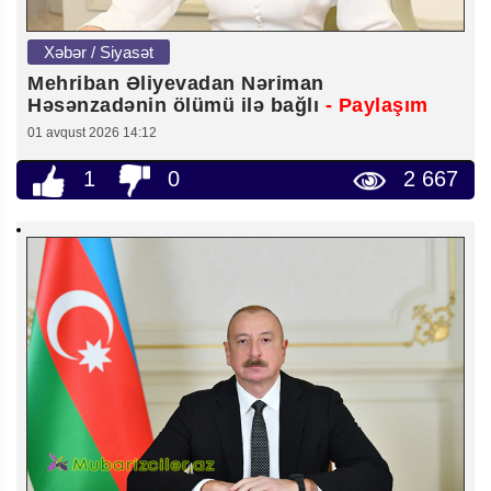
Xəbər / Siyasət
Mehriban Əliyevadan Nəriman
Həsənzadənin ölümü ilə bağlı
- Paylaşım
01 avqust 2026 14:12
1
0
2 667