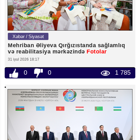
Xəbər / Siyasət
Mehriban Əliyeva Qırğızıstanda sağlamlıq
və reabilitasiya mərkəzində
Fotolar
31 iyul 2026 18:17
0
0
1 785