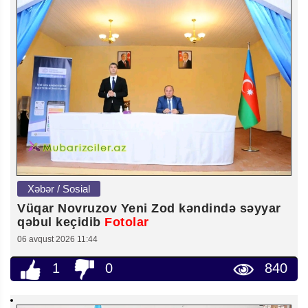
Xəbər / Sosial
Vüqar Novruzov Yeni Zod kəndində səyyar
qəbul keçidib
Fotolar
06 avqust 2026 11:44
1
0
840