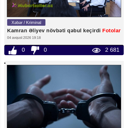
Xəbər / Kriminal
Kamran Əliyev növbəti qəbul keçirdi
Fotolar
04 avqust 2026 19:18
0
0
2 681