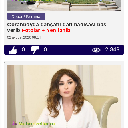
Xəbər / Kriminal
Goranboyda dəhşətli qətl hadisəsi baş
verib
Fotolar + Yenilənib
02 avqust 2026 08:14
0
0
2 849