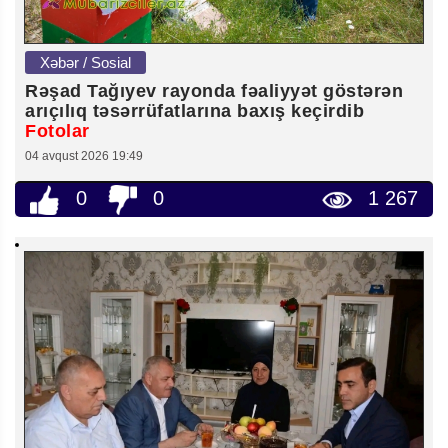
Xəbər / Sosial
Rəşad Tağıyev rayonda fəaliyyət göstərən
arıçılıq təsərrüfatlarına baxış keçirdib
Fotolar
04 avqust 2026 19:49
0
0
1 267