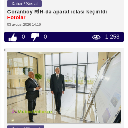
Xəbər / Sosial
Goranboy RİH-də aparat iclası keçirildi
Fotolar
03 avqust 2026 14:16
0
0
1 253