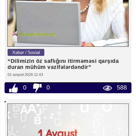
Xəbər / Sosial
“Dilimizin öz saflığını itirməməsi qarşıda
duran mühüm vəzifələrdəndir”
01 avqust 2026 11:43
0
0
588