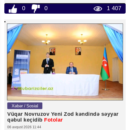
0
0
1 407
Xəbər / Sosial
Vüqar Novruzov Yeni Zod kəndində səyyar
qəbul keçidib
Fotolar
06 avqust 2026 11:44