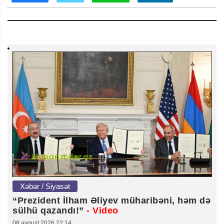
Xəbər / Siyasət
“Prezident İlham Əliyev müharibəni, həm də
sülhü qazandı!”
- Video
08 avqust 2026 22:14