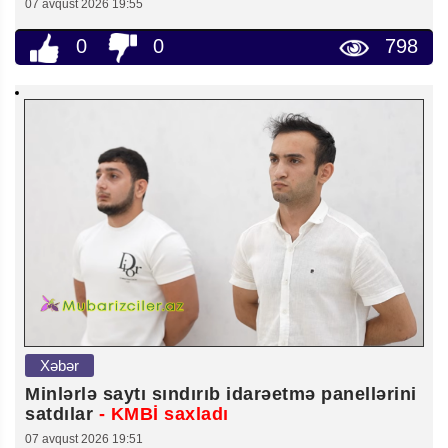
07 avqust 2026 19:55
0
0
798
Xəbər
Minlərlə saytı sındırıb idarəetmə panellərini
satdılar
- KMBİ saxladı
07 avqust 2026 19:51