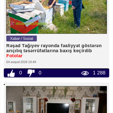
Xəbər / Sosial
Rəşad Tağıyev rayonda fəaliyyət göstərən
arıçılıq təsərrüfatlarına baxış keçirdib
Fotolar
04 avqust 2026 19:49
0
0
1 288