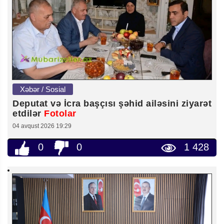
Xəbər / Sosial
Deputat və İcra başçısı şəhid ailəsini ziyarət
etdilər
Fotolar
04 avqust 2026 19:29
0
0
1 428