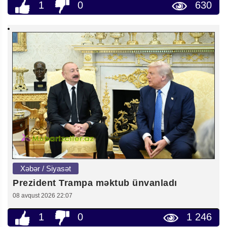
1
0
630
Xəbər / Siyasət
Prezident Trampa məktub ünvanladı
08 avqust 2026 22:07
1
0
1 246