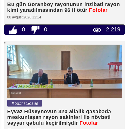
Bu gün Goranboy rayonunun inzibati rayon
kimi yaradılmasından 96 il ötür
Fotolar
08 avqust 2026 12:14
0
0
2 219
Xəbər / Sosial
Eyvaz Hüseynovun 320 ailəlik qəsəbədə
məskunlaşan rayon sakinləri ilə növbəti
səyyar qəbulu keçirilmişdir
Fotolar