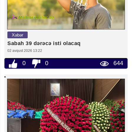
Xəbər
Sabah 39 dərəcə isti olacaq
02 avqust 2026 13:22
0
0
644