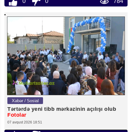
0
0
784
Xəbər / Sosial
Tərtərdə yeni tibb mərkəzinin açılışı olub
Fotolar
07 avqust 2026 18:51