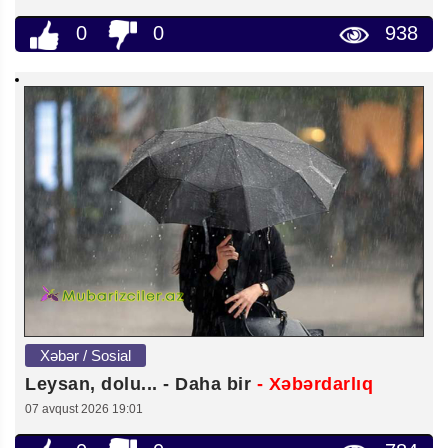
0
0
938
Xəbər / Sosial
Leysan, dolu... - Daha bir
- Xəbərdarlıq
07 avqust 2026 19:01