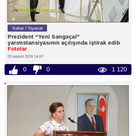
Xəbər / Siyasət
Prezident “Yeni Səngəçal”
yarımstansiyasının açılışında iştirak edib
Fotolar
03 avqust 2026 14:07
0
0
1 120