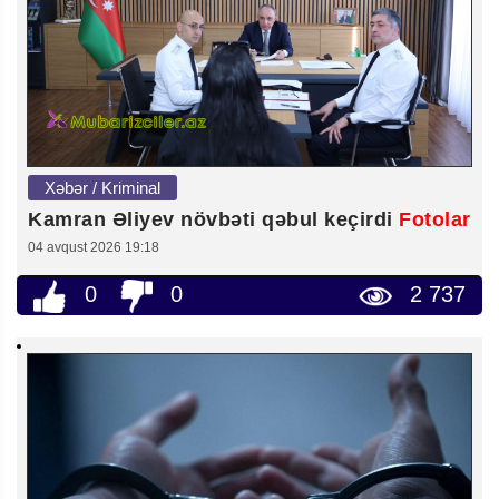
Xəbər / Kriminal
Kamran Əliyev növbəti qəbul keçirdi
Fotolar
04 avqust 2026 19:18
0
0
2 737