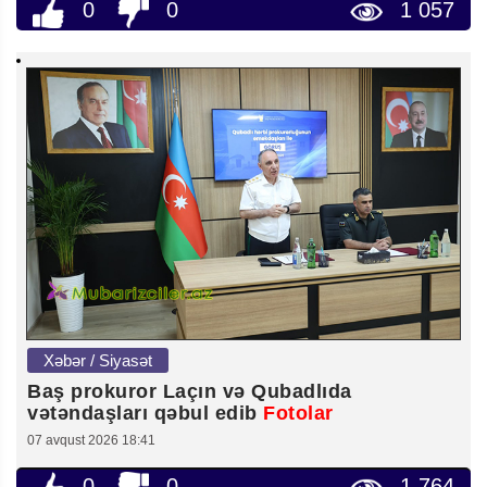
0
0
1 057
Xəbər / Siyasət
Baş prokuror Laçın və Qubadlıda
vətəndaşları qəbul edib
Fotolar
07 avqust 2026 18:41
0
0
1 764