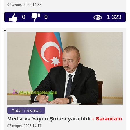
07 avqust 2026 14:38
0
0
1 323
Xəbər / Siyasət
Media və Yayım Şurası yaradıldı
- Sərəncam
07 avqust 2026 14:17