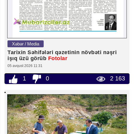
Xəbər / Media
Tarixin Səhifələri qəzetinin növbəti nəşri
işıq üzü görüb
Fotolar
05 avqust 2026 11:31
1
0
2 163