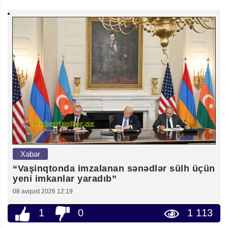
Xəbər
“Vaşinqtonda imzalanan sənədlər sülh üçün
yeni imkanlar yaradıb”
08 avqust 2026 12:19
1
0
1 113