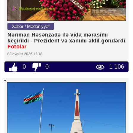
Xəbər / Mədəniyyət
Nəriman Həsənzadə ilə vida mərasimi
keçirildi - Prezident və xanımı əklil göndərdi
Fotolar
02 avqust 2026 13:18
0
0
1 106