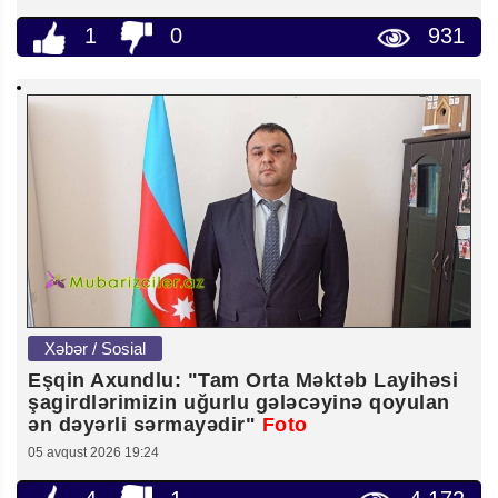
1
0
931
Xəbər / Sosial
Eşqin Axundlu: "Tam Orta Məktəb Layihəsi
şagirdlərimizin uğurlu gələcəyinə qoyulan
ən dəyərli sərmayədir"
Foto
05 avqust 2026 19:24