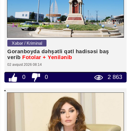
Xəbər / Kriminal
Goranboyda dəhşətli qətl hadisəsi baş
verib
Fotolar + Yenilənib
02 avqust 2026 08:14
0
0
2 863