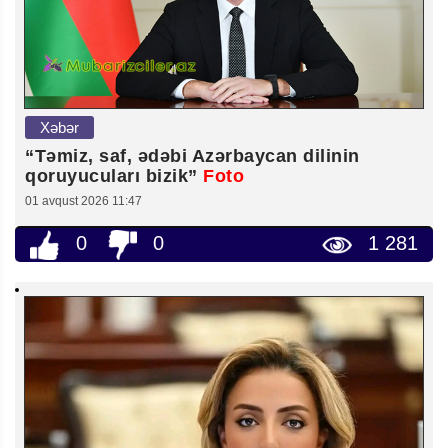
Xəbər
“Təmiz, saf, ədəbi Azərbaycan dilinin
qoruyucuları bizik”
Foto
01 avqust 2026 11:47
0
0
1 281