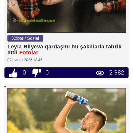
Xəbər / Sosial
Leyla Əliyeva qardaşını bu şəkillərlə təbrik
etdi
Fotolar
02 avqust 2026 18:46
0
0
2 982