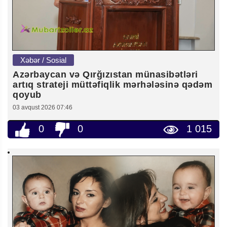
Xəbər / Sosial
Azərbaycan və Qırğızıstan münasibətləri
artıq strateji müttəfiqlik mərhələsinə qədəm
qoyub
03 avqust 2026 07:46
0
0
1 015