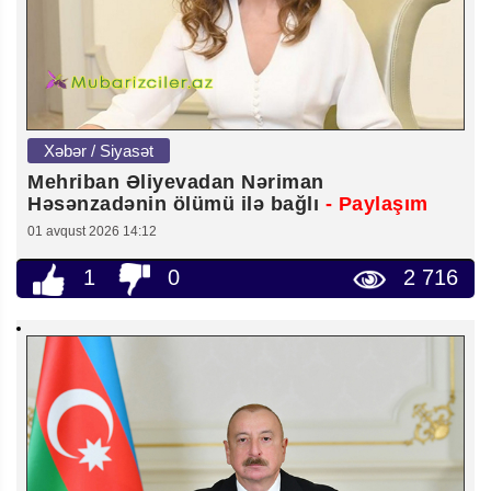
Xəbər / Siyasət
Mehriban Əliyevadan Nəriman
Həsənzadənin ölümü ilə bağlı
- Paylaşım
01 avqust 2026 14:12
1
0
2 716