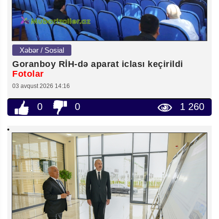
Xəbər / Sosial
Goranboy RİH-də aparat iclası keçirildi
Fotolar
03 avqust 2026 14:16
0
0
1 260