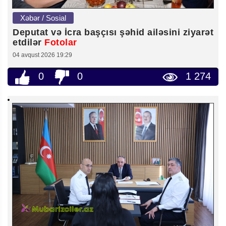
Xəbər / Sosial
Deputat və İcra başçısı şəhid ailəsini ziyarət
etdilər
Fotolar
04 avqust 2026 19:29
0
0
1 274