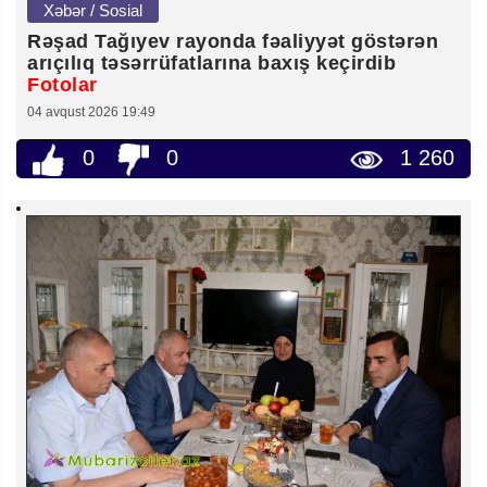
Xəbər / Sosial
Rəşad Tağıyev rayonda fəaliyyət göstərən
arıçılıq təsərrüfatlarına baxış keçirdib
Fotolar
04 avqust 2026 19:49
0
0
1 260