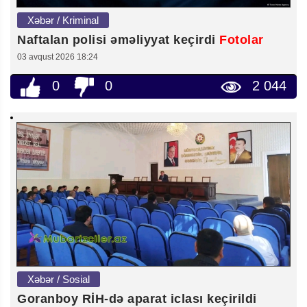
Xəbər / Kriminal
Naftalan polisi əməliyyat keçirdi
Fotolar
03 avqust 2026 18:24
0
0
2 044
Xəbər / Sosial
Goranboy RİH-də aparat iclası keçirildi