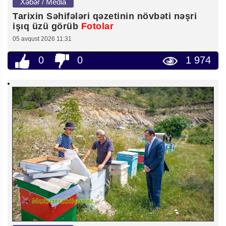
Xəbər / Media
Tarixin Səhifələri qəzetinin növbəti nəşri
işıq üzü görüb
Fotolar
05 avqust 2026 11:31
0
0
1 974