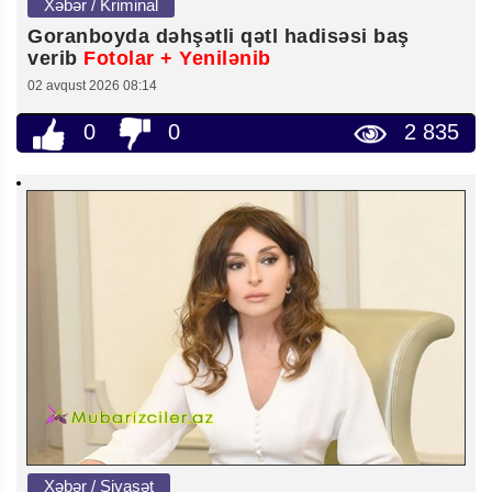
Xəbər / Kriminal
Goranboyda dəhşətli qətl hadisəsi baş
verib
Fotolar + Yenilənib
02 avqust 2026 08:14
0
0
2 835
Xəbər / Siyasət