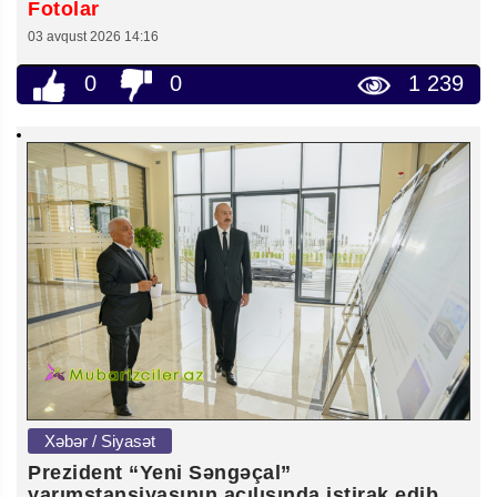
Fotolar
03 avqust 2026 14:16
0
0
1 239
Xəbər / Siyasət
Prezident “Yeni Səngəçal”
yarımstansiyasının açılışında iştirak edib