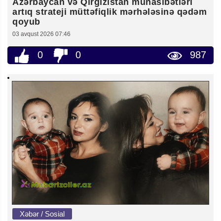
Azərbaycan və Qırğızıstan münasibətləri
artıq strateji müttəfiqlik mərhələsinə qədəm
qoyub
03 avqust 2026 07:46
0
0
987
Xəbər / Sosial