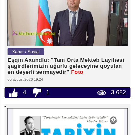
Xəbər / Sosial
Eşqin Axundlu: "Tam Orta Məktəb Layihəsi
şagirdlərimizin uğurlu gələcəyinə qoyulan
ən dəyərli sərmayədir"
Foto
05 avqust 2026 19:24
4
1
3 682