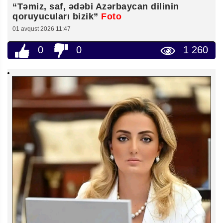
“Təmiz, saf, ədəbi Azərbaycan dilinin
qoruyucuları bizik”
Foto
01 avqust 2026 11:47
0
0
1 260