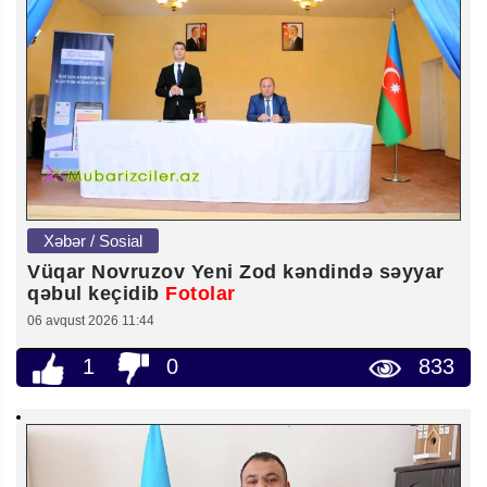
Xəbər / Sosial
Vüqar Novruzov Yeni Zod kəndində səyyar
qəbul keçidib
Fotolar
06 avqust 2026 11:44
1
0
833