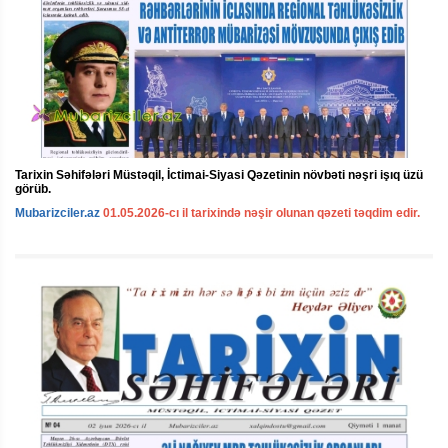
Tarixin Səhifələri Müstəqil, İctimai-Siyasi Qəzetinin növbəti nəşri işıq üzü
görüb.
Mubarizciler.az
01.05.2026-cı il tarixində nəşir olunan qəzeti təqdim edir.