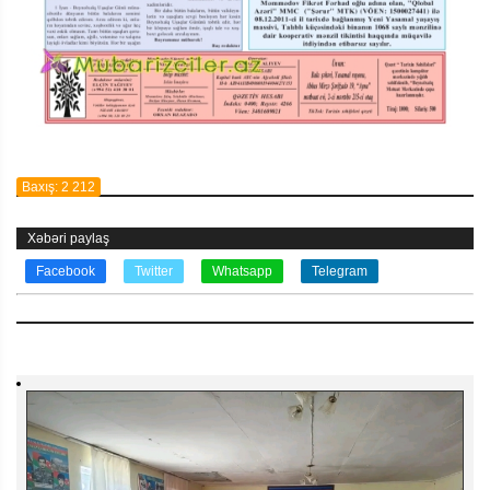
Baxış: 2 212
Xəbəri paylaş
Facebook
Twitter
Whatsapp
Telegram