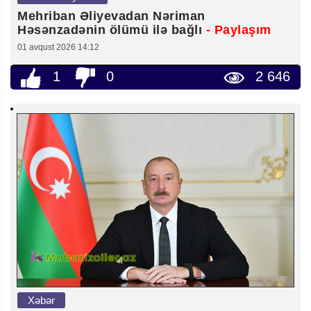
Mehriban Əliyevadan Nəriman
Həsənzadənin ölümü ilə bağlı
- Paylaşım
01 avqust 2026 14:12
1
0
2 646
Xəbər