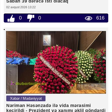
Sabah 39 dərəcə isti olacaq
02 avqust 2026 13:22
0
0
616
Xəbər / Mədəniyyət
Nəriman Həsənzadə ilə vida mərasimi
keçirildi - Prezident və xanımı əklil göndərdi