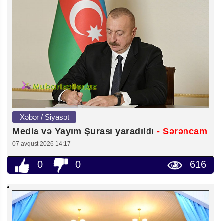
Xəbər / Siyasət
Media və Yayım Şurası yaradıldı
- Sərəncam
07 avqust 2026 14:17
0
0
616