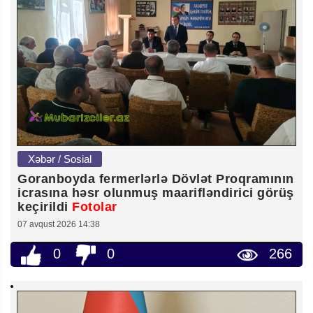
Xəbər / Sosial
Goranboyda fermerlərlə Dövlət Proqramının
icrasına həsr olunmuş maarifləndirici görüş
keçirildi
Fotolar
07 avqust 2026 14:38
0
0
266