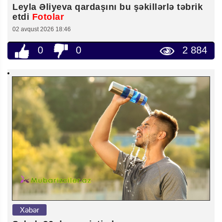
Leyla Əliyeva qardaşını bu şəkillərlə təbrik
etdi
Fotolar
02 avqust 2026 18:46
0
0
2 884
Xəbər