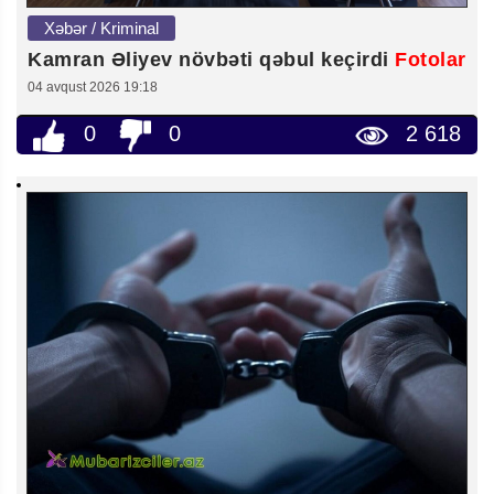
Xəbər / Kriminal
Kamran Əliyev növbəti qəbul keçirdi
Fotolar
04 avqust 2026 19:18
0
0
2 618