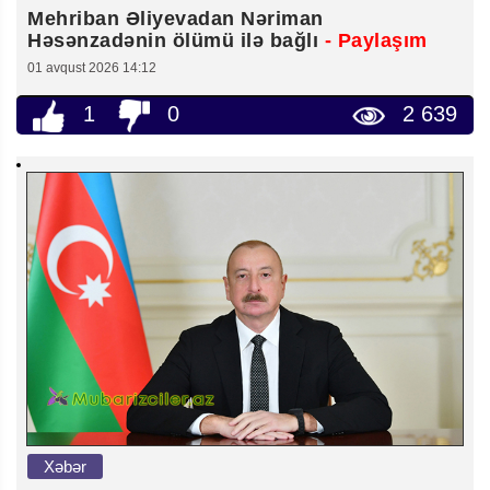
Mehriban Əliyevadan Nəriman
Həsənzadənin ölümü ilə bağlı
- Paylaşım
01 avqust 2026 14:12
1
0
2 639
Xəbər