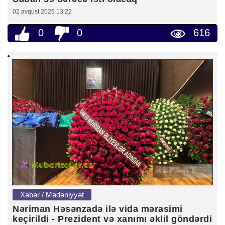
02 avqust 2026 13:22
0
0
616
Xəbər / Mədəniyyət
Nəriman Həsənzadə ilə vida mərasimi
keçirildi - Prezident və xanımı əklil göndərdi