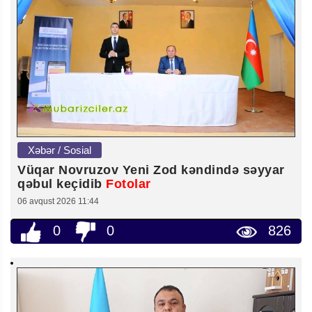
Xəbər / Sosial
Vüqar Novruzov Yeni Zod kəndində səyyar
qəbul keçidib
Fotolar
06 avqust 2026 11:44
0
0
826