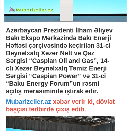
Azərbaycan Prezidenti İlham Əliyev
Bakı Ekspo Mərkəzində Bakı Enerji
Həftəsi çərçivəsində keçirilən 31-ci
Beynəlxalq Xəzər Neft və Qaz
Sərgisi “Caspian Oil and Gas”, 14-
cü Xəzər Beynəlxalq Təmiz Enerji
Sərgisi “Caspian Power” və 31-ci
“Baku Energy Forum”un rəsmi
açılış mərasimində iştirak edir.
Mubarizciler.az
xəbər verir ki, dövlət
başçısı tədbirdə çıxış edib.