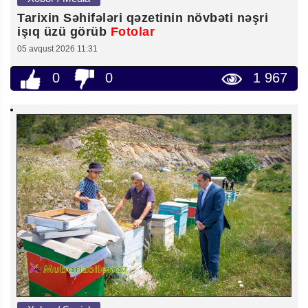
Tarixin Səhifələri qəzetinin növbəti nəşri
işıq üzü görüb
Fotolar
05 avqust 2026 11:31
0
0
1 967