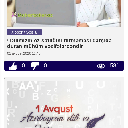
Xəbər / Sosial
“Dilimizin öz saflığını itirməməsi qarşıda
duran mühüm vəzifələrdəndir”
01 avqust 2026 11:43
0
0
581