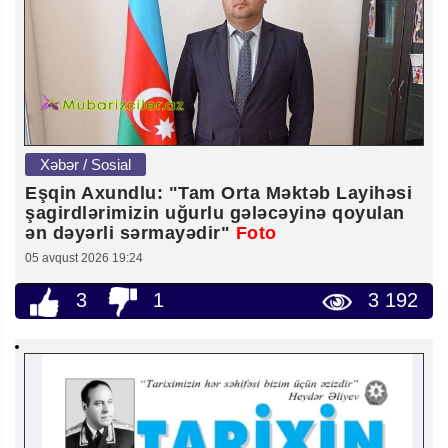
Xəbər / Sosial
Eşqin Axundlu: "Tam Orta Məktəb Layihəsi
şagirdlərimizin uğurlu gələcəyinə qoyulan
ən dəyərli sərmayədir"
Foto
05 avqust 2026 19:24
3
1
3 192