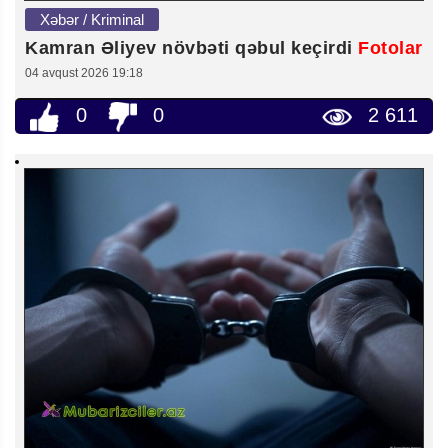
Xəbər / Kriminal
Kamran Əliyev növbəti qəbul keçirdi
Fotolar
04 avqust 2026 19:18
0
0
2 611