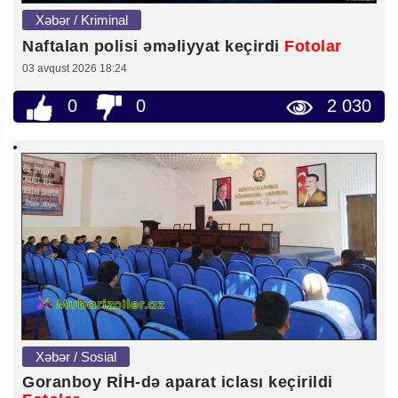
Xəbər / Kriminal
Naftalan polisi əməliyyat keçirdi
Fotolar
03 avqust 2026 18:24
0
0
2 030
Xəbər / Sosial
Goranboy RİH-də aparat iclası keçirildi