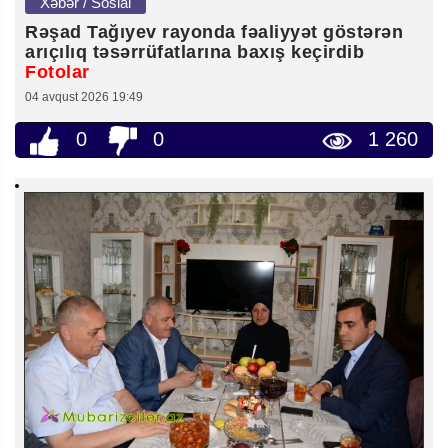
Xəbər / Sosial
Rəşad Tağıyev rayonda fəaliyyət göstərən
arıçılıq təsərrüfatlarına baxış keçirdib
Fotolar
04 avqust 2026 19:49
0
0
1 260