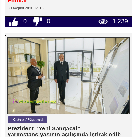
Fotolar
03 avqust 2026 14:16
0
0
1 239
Xəbər / Siyasət
Prezident “Yeni Səngəçal”
yarımstansiyasının açılışında iştirak edib