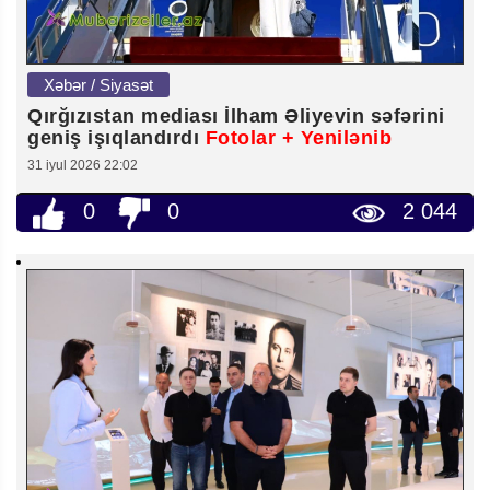
Xəbər / Siyasət
Qırğızıstan mediası İlham Əliyevin səfərini
geniş işıqlandırdı
Fotolar + Yenilənib
31 iyul 2026 22:02
0
0
2 044