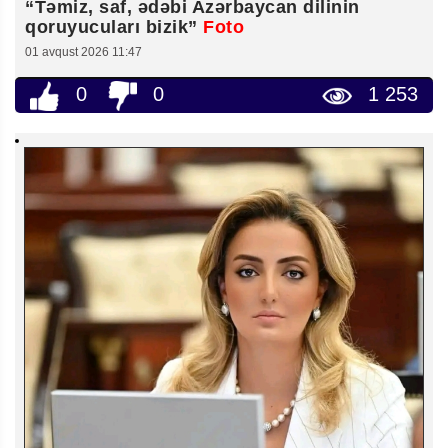
“Təmiz, saf, ədəbi Azərbaycan dilinin
qoruyucuları bizik”
Foto
01 avqust 2026 11:47
0
0
1 253