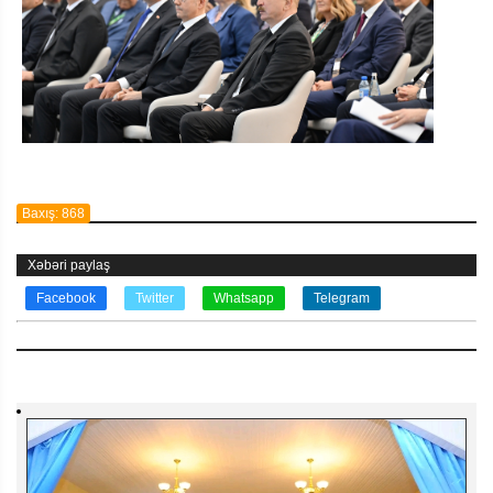
Baxış: 868
Xəbəri paylaş
Facebook
Twitter
Whatsapp
Telegram