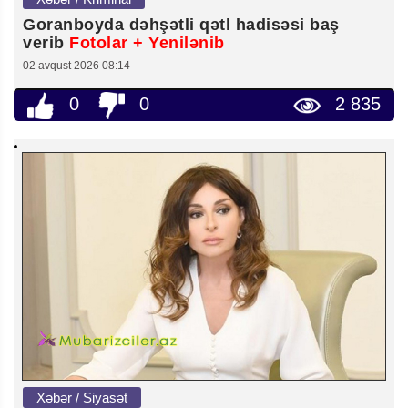
Goranboyda dəhşətli qətl hadisəsi baş
verib
Fotolar + Yenilənib
02 avqust 2026 08:14
0
0
2 835
Xəbər / Siyasət