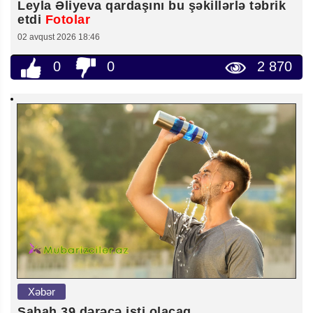
Leyla Əliyeva qardaşını bu şəkillərlə təbrik
etdi
Fotolar
02 avqust 2026 18:46
0
0
2 870
Xəbər
Sabah 39 dərəcə isti olacaq