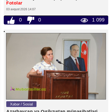
Fotolar
03 avqust 2026 14:07
0
0
1 099
Xəbər / Sosial
Azərbaycan və Qırğızıstan münasibətləri