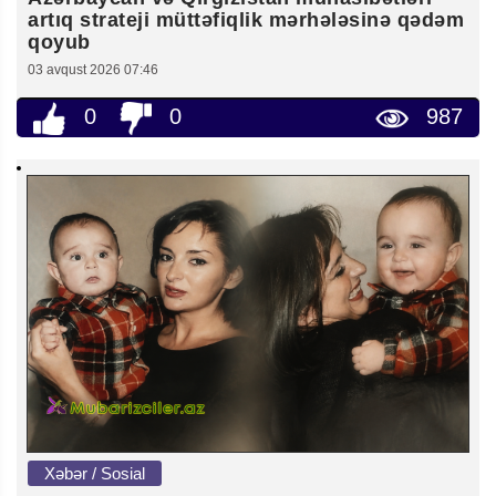
artıq strateji müttəfiqlik mərhələsinə qədəm
qoyub
03 avqust 2026 07:46
0
0
987
Xəbər / Sosial