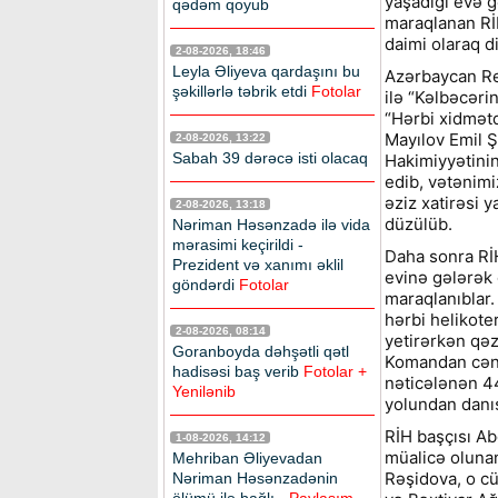
yaşadığı evə gə
qədəm qoyub
maraqlanan Rİ
daimi olaraq d
2-08-2026, 18:46
Leyla Əliyeva qardaşını bu
Azərbaycan Re
şəkillərlə təbrik etdi
Fotolar
ilə “Kəlbəcəri
“Hərbi xidmət
Mayılov Emil 
2-08-2026, 13:22
Sabah 39 dərəcə isti olacaq
Hakimiyyətinin
edib, vətənim
əziz xatirəsi 
2-08-2026, 13:18
düzülüb.
Nəriman Həsənzadə ilə vida
mərasimi keçirildi -
Daha sonra RİH
Prezident və xanımı əklil
evinə gələrək o
göndərdi
Fotolar
maraqlanıblar. 
hərbi helikote
2-08-2026, 08:14
yetirərkən qəz
Goranboyda dəhşətli qətl
Komandan cənab
hadisəsi baş verib
Fotolar +
nəticələnən 4
Yenilənib
yolundan danış
RİH başçısı A
1-08-2026, 14:12
müalicə oluna
Mehriban Əliyevadan
Rəşidova, o c
Nəriman Həsənzadənin