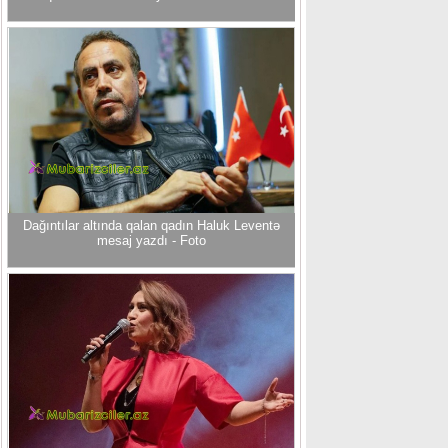
Dağıntılar altında qalan qadın Haluk Leventə
mesaj yazdı - Foto