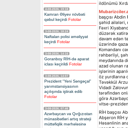
ildönümü Xırda
4-08-2026, 19:18
Mubarizciler.
Kamran Əliyev növbəti
başçısı Abdin 
qəbul keçirdi
Fotolar
şəhid ailələri,
Fəxri Xiyaband
3-08-2026, 18:24
düzərək xatirə
Naftalan polisi əməliyyat
davam edən tə
keçirdi
Fotolar
üzərində qazan
Komandanı cəna
3-08-2026, 14:16
rəhbərliyi, şə
Goranboy RİH-də aparat
meydanında dü
iclası keçirildi
Fotolar
azad olunan r
işlərinin apar
öz yurdlarına 
3-08-2026, 14:07
Prezident “Yeni Səngəçal”
Təvəkkül Arzul
yarımstansiyasının
Vidadi Zalovun
açılışında iştirak edib
tərəfindən onl
Fotolar
görə Azərbayca
vitse-preziden
3-08-2026, 07:46
RİH başçısı Ab
Azərbaycan və Qırğızıstan
Abşeron RİH ya
münasibətləri artıq strateji
Həsənlinin ana
müttəfiqlik mərhələsinə