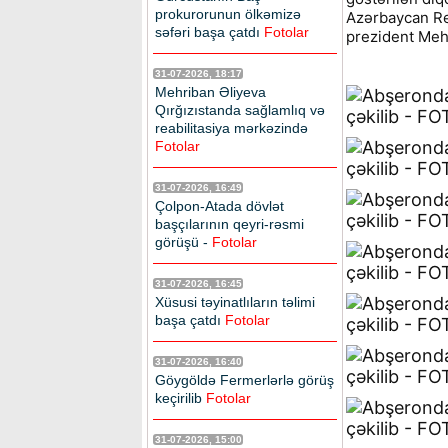
prokurorunun ölkəmizə
Azərbaycan Res
səfəri başa çatdı
Fotolar
prezident Mehr
31-07-2026, 18:17
Mehriban Əliyeva
Qırğızıstanda sağlamlıq və
reabilitasiya mərkəzində
Fotolar
31-07-2026, 16:49
Çolpon-Atada dövlət
başçılarının qeyri-rəsmi
görüşü -
Fotolar
31-07-2026, 16:45
Xüsusi təyinatlıların təlimi
başa çatdı
Fotolar
31-07-2026, 16:40
Göygöldə Fermerlərlə görüş
keçirilib
Fotolar
31-07-2026, 15:00