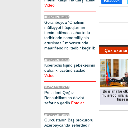
mənim xalqım”la qarşıladılar
Facebook
Video
30-07-2026, 21:27
Goranboyda “Əhalinin
mülkiyyət hüquqlarının
təmin edilməsi sahəsində
tədbirlərin səmərəliliyinin
artırılması” mövzusunda
maarifləndirici tədbir keçirilib
Çox oxunan
30-07-2026, 21:23
Kiberpolis fişinq şəbəkəsinin
daha iki üzvünü saxladı
Video
30-07-2026, 19:02
Bu islahatlar öl
Prezident Qırğız
mütərəqqi islahat
Respublikasına dövlət
hissəsi
səfərinə gedib
Fotolar
29-07-2026, 18:30
Gürcüstanın Baş prokuroru
Azərbaycanda səfərdədir