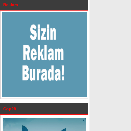
Reklam
Cop29