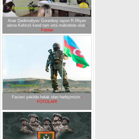
Anar Qədiməliyev Goranboy rayon R.Əliyev
adına Kəhrizli kənd tam orta məktəbdə olub
-
Fotolar
Faciəvi şəkildə həlak olan hərbçimizin
-
FOTOLARI
lamınızı
SmartBe
ds by