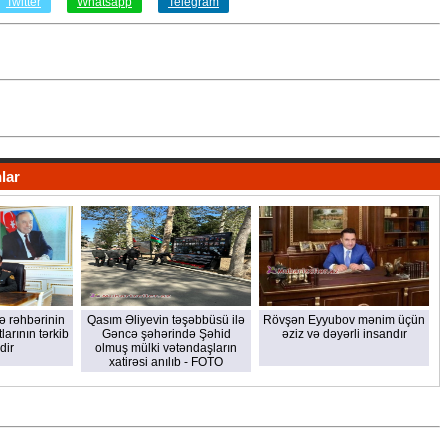
Twitter
Whatsapp
Telegram
lar
kə rəhbərinin
Qasım Əliyevin təşəbbüsü ilə
Rövşən Eyyubov mənim üçün
larının tərkib
Gəncə şəhərində Şəhid
əziz və dəyərli insandır
dir
olmuş mülki vətəndaşların
xatirəsi anılıb - FOTO