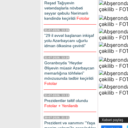
Rəşad Tağıyevin
vətəndaşlarla növbəti
səyyar qəbulu Nərimanlı
kəndində keçirildi
Fotolar
31-07-2026, 13:26
”29 il əvvəl başlanan inkişaf
yolu Azərbaycanı uğurlu
idman ölkəsinə çevirdi”
31-07-2026, 13:20
Goranboyda “Heydər
Əliyevin müasir Azərbaycan
memarlığına töhfələri”
mövzusunda tədbir keçirildi
Fotolar
31-07-2026, 13:13
Prezidentlər təltif olundu
Fotolar + Yenilənib
30-07-2026, 21:31
Xəbəri paylaş
Prezident və xanımını “Yaşa