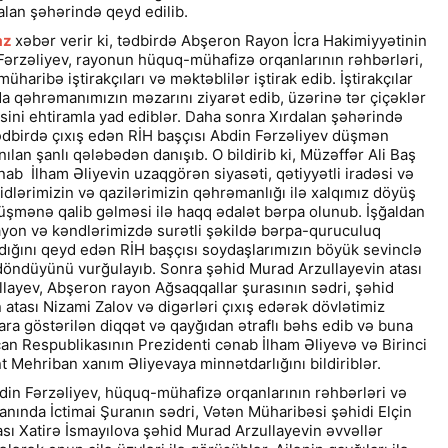
lan şəhərində qeyd edilib.
az
xəbər verir ki, tədbirdə Abşeron Rayon İcra Hakimiyyətinin
Fərzəliyev, rayonun hüquq-mühafizə orqanlarının rəhbərləri,
 müharibə iştirakçıları və məktəblilər iştirak edib. İştirakçılar
a qəhrəmanımızın məzarını ziyarət edib, üzərinə tər çiçəklər
sini ehtiramla yad ediblər. Daha sonra Xırdalan şəhərində
dbirdə çıxış edən RİH başçısı Abdin Fərzəliyev düşmən
ılan şanlı qələbədən danışıb. O bildirib ki, Müzəffər Ali Baş
b İlham Əliyevin uzaqgörən siyasəti, qətiyyətli iradəsi və
hidlərimizin və qazilərimizin qəhrəmanlığı ilə xalqımız döyüş
şmənə qalib gəlməsi ilə haqq ədalət bərpa olunub. İşğaldan
ayon və kəndlərimizdə surətli şəkildə bərpa-quruculuq
ıldığını qeyd edən RİH başçısı soydaşlarımızın böyük sevinclə
döndüyünü vurğulayıb. Sonra şəhid Murad Arzullayevin atası
layev, Abşeron rayon Ağsaqqallar şurasının sədri, şəhid
 atası Nizami Zalov və digərləri çıxış edərək dövlətimiz
ara göstərilən diqqət və qayğıdan ətraflı bəhs edib və buna
n Respublikasının Prezidenti cənab İlham Əliyevə və Birinci
t Mehriban xanım Əliyevaya minnətdarlığını bildiriblər.
din Fərzəliyev, hüquq-mühafizə orqanlarının rəhbərləri və
nında İctimai Şuranın sədri, Vətən Müharibəsi şəhidi Elçin
sı Xatirə İsmayılova şəhid Murad Arzullayevin əvvəllər