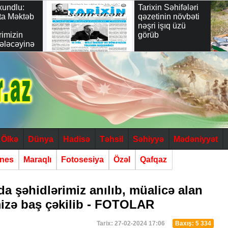
dlu:
Tarixin Səhifələri
Məktəb
qəzetinin növbəti
nəşri işıq üzü
zin
görüb
cəyinə
dəyərli
"
Ölkə
Dünya
Hadisə
Təhsil
Səhiyyə
Mədəniyyət
znes
Maraqlı
Fotosesiya
Özəl
Qafqaz
a şəhidlərimiz anılıb, müalicə alan
mizə baş çəkilib - FOTOLAR
Tarix: 27-02-2024 17:06
Baxış: 5 334