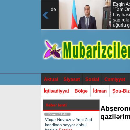
Vüqar Novruzov
Eşqin Axun
Yeni Zod kəndində
"Tam Orta 
səyyar qəbul
Layihəsi
keçidib
şagirdlərimi
uğurlu gələ
qoyulan ən 
sərmayədir
Aktual
Siyasət
Sosial
Cəmiyyət
İqtisadiyyat
Bölgə
İdman
Şou-Bi
Xəbər lenti
Abşerond
Dünən, 11:44
qaziləri
Vüqar Novruzov Yeni Zod
kəndində səyyar qəbul