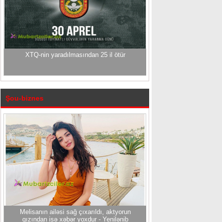
XTQ-nin yaradılmasından 25 il ötür
Şou-biznes
Melisanın ailəsi sağ çıxarıldı, aktyorun
qızından isə xəbər yoxdur - Yenilənib