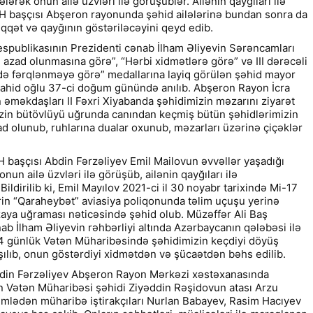
lərək onun ailə üzvləri ilə görüşüblər. Ailənin qayğıları ilə
H başçısı Abşeron rayonunda şəhid ailələrinə bundan sonra da
iqqət və qayğının göstəriləcəyini qeyd edib.
spublikasının Prezidenti cənab İlham Əliyevin Sərəncamları
n azad olunmasına görə”, “Hərbi xidmətlərə görə” və III dərəcəli
də fərqlənməyə görə” medallarına layiq görülən şəhid mayor
Şahid oğlu 37-ci doğum günündə anılıb. Abşeron Rayon İcra
 əməkdaşları II Fəxri Xiyabanda şəhidimizin məzarını ziyarət
izin bütövlüyü uğrunda canından keçmiş bütün şəhidlərimizin
yad olunub, ruhlarına dualar oxunub, məzarları üzərinə çiçəklər
 başçısı Abdin Fərzəliyev Emil Mailovun əvvəllər yaşadığı
nun ailə üzvləri ilə görüşüb, ailənin qayğıları ilə
Bildirilib ki, Emil Mayılov 2021-ci il 30 noyabr tarixində Mi-17
rin “Qaraheybət” aviasiya poliqonunda təlim uçuşu yerinə
aya uğraması nəticəsində şəhid olub. Müzəffər Ali Baş
 İlham Əliyevin rəhbərliyi altında Azərbaycanın qələbəsi ilə
4 günlük Vətən Müharibəsində şəhidimizin keçdiyi döyüş
ılıb, onun göstərdiyi xidmətdən və şücaətdən bəhs edilib.
bdin Fərzəliyev Abşeron Rayon Mərkəzi xəstəxanasında
n Vətən Müharibəsi şəhidi Ziyəddin Rəşidovun atası Arzu
ümlədən müharibə iştirakçıları Nurlan Babayev, Rasim Hacıyev