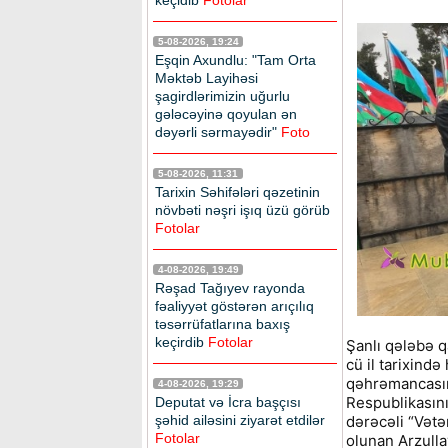
keçidib
Fotolar
5-08-2026, 19:24
Eşqin Axundlu: "Tam Orta
Məktəb Layihəsi
şagirdlərimizin uğurlu
gələcəyinə qoyulan ən
dəyərli sərmayədir"
Foto
5-08-2026, 11:31
Tarixin Səhifələri qəzetinin
növbəti nəşri işıq üzü görüb
Fotolar
4-08-2026, 19:49
Rəşad Tağıyev rayonda
fəaliyyət göstərən arıçılıq
təsərrüfatlarına baxış
keçirdib
Fotolar
Şanlı qələbə 
cü il tarixində
qəhrəmancasın
4-08-2026, 19:29
Respublikasını
Deputat və İcra başçısı
şəhid ailəsini ziyarət etdilər
dərəcəli “Vətə
Fotolar
olunan Arzull