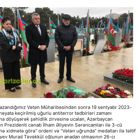
qazandığımız Vətən Müharibəsindən sonra 19 sentyabr 2023-
 həyata keçirilmiş uğurlu antiterror tədbirləri zamanı
a döyüşərək şəhidlik zirvəsinə ucalan, Azərbaycan
n Prezidenti cənab İlham Əliyevin Sərəncamları ilə 3-cü
nə xidmətə görə” ordeni və “Vətən uğrunda” medalları ilə təltif
ayev Murad Təvəkkül oğlunun anadan olmasının 26-cı