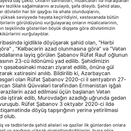
ayeva baş çəkib. Onların səhhətləri, müalicələri ilə maraqlanan
v tezliklə sağalmalarını arzulayıb, şəfa diləyib. Şəhid atası,
r dövlətin hər bir qayğısı ilə əhatə olunduqlarını,
 yüksək səviyyədə həyata keçirildiyini, xəstəxanada bütün
ədbirlərin görüldüyünü vurğulayaraq onların müalicələrinin,
nın təşkilində göstərilən böyük diqqətə görə dövlətimizin
ikürlərini vurğulayıblar.
bəsində igidliklə döyüşərək şəhid olan, "Hərbi
görə" , “Kəlbəcərin azad olunmasına görə” və “Vətən
dallarına layiq görülən Şabanov Rüfət Rauf oğlunun
sının 23-cü ildönümü yad edilib. Şəhidimizin
 qəsəbəsinəki məzarı ziyarət edilib, önünə gül
ərək xatirəsini anılıb. Bildirilib ki, Azərbaycan
sgəri olan Rüfət Şabanov 2020-ci il sentyabrın 27-
an Silahlı Qüvvələri tərəfindən Ermənistan işğalı
 ərazilərin azad edilməsi üçün başlanan Vətən
də iştirak edib, Murovdağın azadlığı uğrunda gedən
vuruşub. Rüfət Şabanov 3 oktyabr 2020-ci ildə
iqamətində döyüş tapşırığının yerinə yetirilməsi
d olub.
üş və tədbirlərdə şəhid ailələri və qazilər ilk günlərdən onlara
Reklamınızı
SmartBee
ilə effektiv edi
Ads by
Rek
qət və qayğının yüksək qiymətləndirdiklərini, buna görə