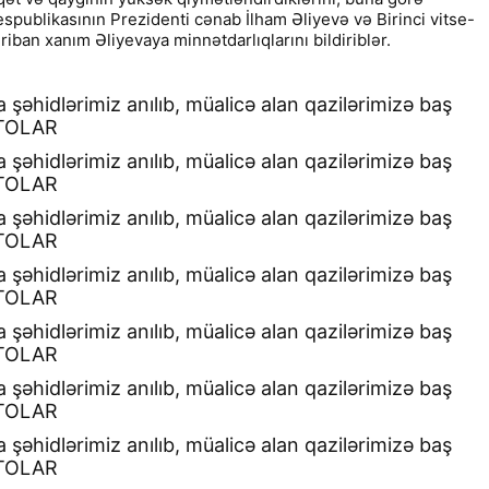
5
0
publikasının Prezidenti cənab İlham Əliyevə və Birinci vitse-
iban xanım Əliyevaya minnətdarlıqlarını bildiriblər.