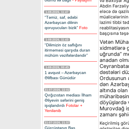
ölümü ilə bağlı
- Paylaşım
və Bəxtiyar Ağ
Abdin Fərzəliye
eləcə də qazilə
1-08-2026, 11:47
müalicələrinin
“Təmiz, saf, ədəbi
lazimi tibbi t
Azərbaycan dilinin
reablitasiyası
qoruyucuları bizik”
Foto
başçısına təşək
1-08-2026, 11:43
Vətən Mühari
“Dilimizin öz saflığını
xidmətlərə 
itirməməsi qarşıda duran
uğrunda” me
mühüm vəzifələrdəndir”
anadan olma
Ceyranbatan
1-08-2026, 00:45
dəstələri düz
1 avqust – Azərbaycan
Ordusunun ə
Əlifbası Günüdür
dən Azərbayc
altında olan
31-07-2026, 22:02
Qırğızıstan mediası İlham
müharibəsin
Əliyevin səfərini geniş
döyüşlərdə 
işıqlandırdı
Fotolar +
Murovdağ ist
Yenilənib
zamanı şəhi
Keçirilmiş gör
31-07-2026, 21:57
Gürcüstanın Baş
göstərilən diq