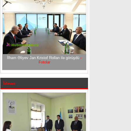
İlham Əliyev Jan Kristof Rollan ilə görüşdü
-
Fotolar
İdman