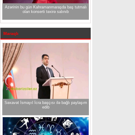
Azərinin bu gün Kahramanmaraşda baş tutmalı
olan konserti təxirə salınıb
Maraqlı
Səxavət İsmayıl İcra başçısı ilə bağlı paylaşım
edib