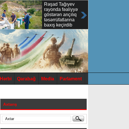
Rəşad Tağıyev
rayonda fəaliyyət
göstərən arıçılıq
təsərrüfatlarına
baxış keçirdib
Hərbi
Qarabağ
Media
Parlament
Axtarış