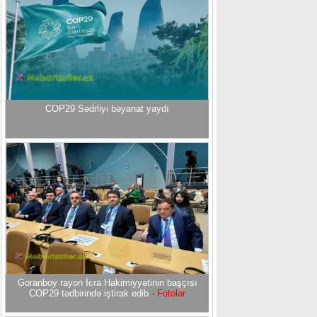
COP29 Sədrliyi bəyanat yaydı
Goranboy rayon İcra Hakimiyyətinin başçısı
COP29 tədbirində iştirak edib
- Fotolar