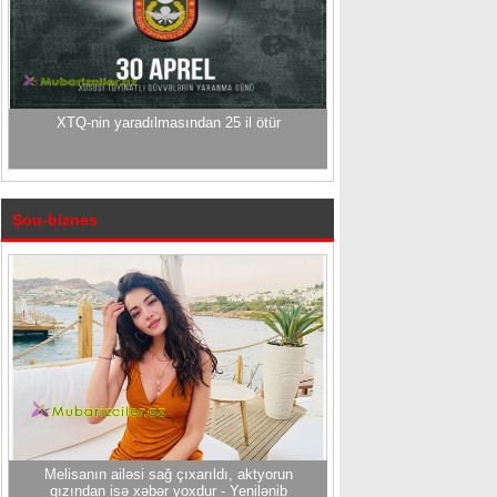
XTQ-nin yaradılmasından 25 il ötür
Şou-biznes
Melisanın ailəsi sağ çıxarıldı, aktyorun
qızından isə xəbər yoxdur - Yenilənib