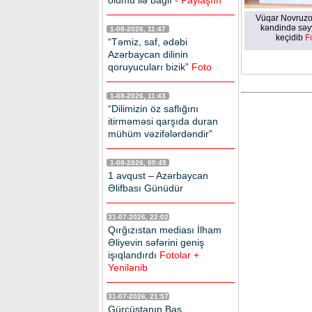
ölümü ilə bağlı
- Paylaşım
Vüqar Novruzo
kəndində səy
1-08-2026, 11:47
keçidib
F
“Təmiz, saf, ədəbi
Azərbaycan dilinin
qoruyucuları bizik”
Foto
1-08-2026, 11:43
“Dilimizin öz saflığını
itirməməsi qarşıda duran
mühüm vəzifələrdəndir”
1-08-2026, 00:45
1 avqust – Azərbaycan
Əlifbası Günüdür
31-07-2026, 22:02
Qırğızıstan mediası İlham
Əliyevin səfərini geniş
işıqlandırdı
Fotolar +
Yenilənib
31-07-2026, 21:57
Gürcüstanın Baş