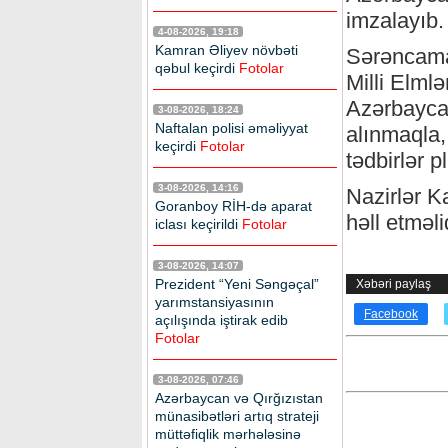
imzalayıb.
4-08-2026, 19:18
Kamran Əliyev növbəti
Sərəncama
qəbul keçirdi
Fotolar
Milli Elml
Azərbaycan 
3-08-2026, 18:24
Naftalan polisi əməliyyat
alınmaqla,
keçirdi
Fotolar
tədbirlər p
3-08-2026, 14:16
Nazirlər K
Goranboy RİH-də aparat
həll etməlid
iclası keçirildi
Fotolar
3-08-2026, 14:07
Prezident “Yeni Səngəçal”
Xəbəri paylaş
yarımstansiyasının
Facebook
açılışında iştirak edib
Fotolar
3-08-2026, 07:46
Azərbaycan və Qırğızıstan
münasibətləri artıq strateji
müttəfiqlik mərhələsinə