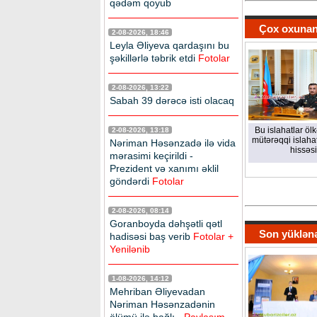
qədəm qoyub
Çox oxunan
2-08-2026, 18:46
Leyla Əliyeva qardaşını bu
şəkillərlə təbrik etdi
Fotolar
2-08-2026, 13:22
Sabah 39 dərəcə isti olacaq
Bu islahatlar öl
2-08-2026, 13:18
mütərəqqi islahat
Nəriman Həsənzadə ilə vida
hissəsi
mərasimi keçirildi -
Prezident və xanımı əklil
göndərdi
Fotolar
2-08-2026, 08:14
Goranboyda dəhşətli qətl
Son yüklən
hadisəsi baş verib
Fotolar +
Yenilənib
1-08-2026, 14:12
Mehriban Əliyevadan
Nəriman Həsənzadənin