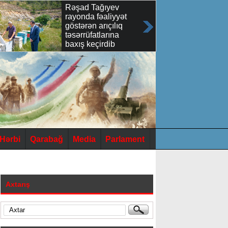
Rəşad Tağıyev
rayonda fəaliyyət
göstərən arıçılıq
təsərrüfatlarına
baxış keçirdib
Hərbi
Qarabağ
Media
Parlament
Axtarış