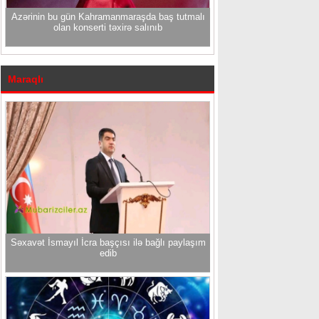
Azərinin bu gün Kahramanmaraşda baş tutmalı
olan konserti təxirə salınıb
Maraqlı
Səxavət İsmayıl İcra başçısı ilə bağlı paylaşım
edib