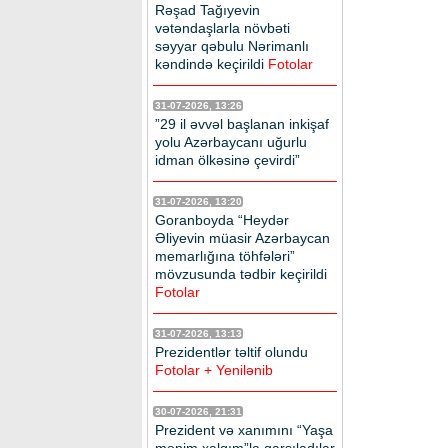
Rəşad Tağıyevin
vətəndaşlarla növbəti
səyyar qəbulu Nərimanlı
kəndində keçirildi
Fotolar
31-07-2026, 13:26
”29 il əvvəl başlanan inkişaf
yolu Azərbaycanı uğurlu
idman ölkəsinə çevirdi”
31-07-2026, 13:20
Goranboyda “Heydər
Əliyevin müasir Azərbaycan
memarlığına töhfələri”
mövzusunda tədbir keçirildi
Fotolar
31-07-2026, 13:13
Prezidentlər təltif olundu
Fotolar + Yenilənib
30-07-2026, 21:31
Prezident və xanımını “Yaşa