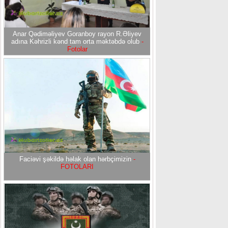
Anar Qədiməliyev Goranboy rayon R.Əliyev
adına Kəhrizli kənd tam orta məktəbdə olub
-
Fotolar
Faciəvi şəkildə həlak olan hərbçimizin
-
FOTOLARI