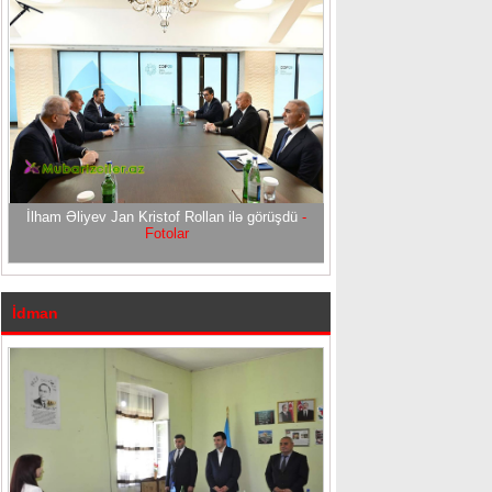
İlham Əliyev Jan Kristof Rollan ilə görüşdü
-
Fotolar
İdman