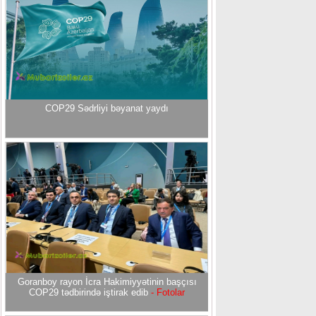
COP29 Sədrliyi bəyanat yaydı
Goranboy rayon İcra Hakimiyyətinin başçısı
COP29 tədbirində iştirak edib
- Fotolar