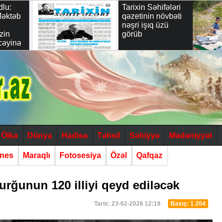
dlu:
Tarixin Səhifələri
Məktəb
qəzetinin növbəti
nəşri işıq üzü
zin
görüb
cəyinə
dəyərli
"
Ölkə
Dünya
Hadisə
Təhsil
Səhiyyə
Mədəniyyət
znes
Maraqlı
Fotosesiya
Özəl
Qafqaz
rğunun 120 illiyi qeyd ediləcək
Tarix: 23-02-2026 12:19
Baxış: 1 204