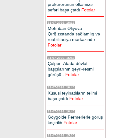
prokurorunun ölkəmizə
səfəri başa çatdı
Fotolar
31-07-2026, 18:17
Mehriban Əliyeva
Qırğızıstanda sağlamlıq və
reabilitasiya mərkəzində
Fotolar
31-07-2026, 16:49
Çolpon-Atada dövlət
başçılarının qeyri-rəsmi
görüşü -
Fotolar
31-07-2026, 16:45
Xüsusi təyinatlıların təlimi
başa çatdı
Fotolar
31-07-2026, 16:40
Göygöldə Fermerlərlə görüş
keçirilib
Fotolar
31-07-2026, 15:00