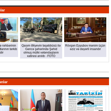
lar
kə rəhbərinin
Qasım Əliyevin təşəbbüsü ilə
Rövşən Eyyubov mənim üçün
larının tərkib
Gəncə şəhərində Şəhid
əziz və dəyərli insandır
dir
olmuş mülki vətəndaşların
xatirəsi anılıb - FOTO
ənlər