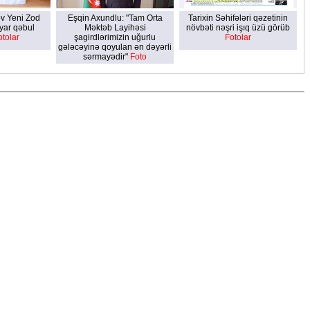
v Yeni Zod
Eşqin Axundlu: "Tam Orta
Tarixin Səhifələri qəzetinin
yar qəbul
Məktəb Layihəsi
növbəti nəşri işıq üzü görüb
otolar
şagirdlərimizin uğurlu
Fotolar
gələcəyinə qoyulan ən dəyərli
sərmayədir"
Foto