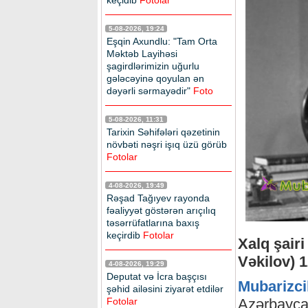
keçidib
Fotolar
5-08-2026, 19:24
Eşqin Axundlu: "Tam Orta
Məktəb Layihəsi
şagirdlərimizin uğurlu
gələcəyinə qoyulan ən
dəyərli sərmayədir"
Foto
5-08-2026, 11:31
Tarixin Səhifələri qəzetinin
növbəti nəşri işıq üzü görüb
Fotolar
4-08-2026, 19:49
Rəşad Tağıyev rayonda
fəaliyyət göstərən arıçılıq
təsərrüfatlarına baxış
keçirdib
Fotolar
Xalq şair
Vəkilov) 1
4-08-2026, 19:29
Deputat və İcra başçısı
Mubarizci
şəhid ailəsini ziyarət etdilər
Azərbayca
Fotolar