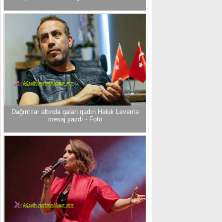
Dağıntılar altında qalan qadın Haluk Leventə
mesaj yazdı - Foto