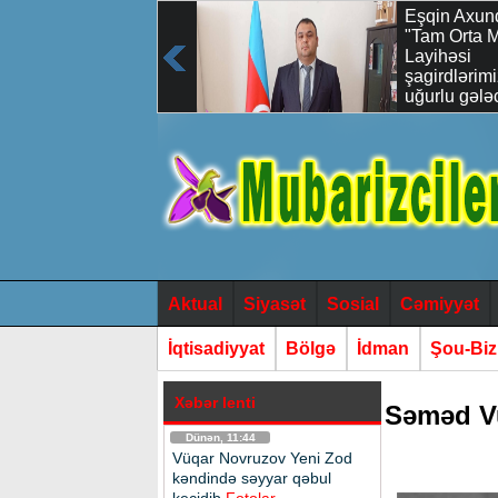
Vüqar Novruzov
Eşqin Axun
Yeni Zod kəndində
"Tam Orta 
səyyar qəbul
Layihəsi
keçidib
şagirdlərimi
uğurlu gələ
qoyulan ən 
sərmayədir
Aktual
Siyasət
Sosial
Cəmiyyət
İqtisadiyyat
Bölgə
İdman
Şou-Bi
Xəbər lenti
Səməd Vu
Dünən, 11:44
Vüqar Novruzov Yeni Zod
kəndində səyyar qəbul