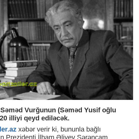
i Səməd Vurğunun (Səməd Yusif oğlu
20 illiyi qeyd ediləcək.
ler.az
xəbər verir ki, bununla bağlı
n Prezidenti İlham Əliyev Sərəncam