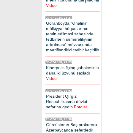
mənim xalqım”la qarşıladılar
Video
30-07-2026, 21:27
Goranboyda “Əhalinin
mülkiyyət hüquqlarının
təmin edilməsi sahəsində
tədbirlərin səmərəliliyinin
artırılması” mövzusunda
maarifləndirici tədbir keçirilib
30-07-2026, 21:23
Kiberpolis fişinq şəbəkəsinin
daha iki üzvünü saxladı
Video
30-07-2026, 19:02
Prezident Qırğız
Respublikasına dövlət
səfərinə gedib
Fotolar
29-07-2026, 18:30
Gürcüstanın Baş prokuroru
Azərbaycanda səfərdədir