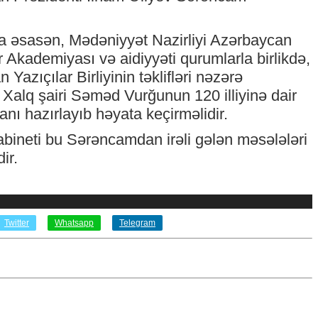
 əsasən, Mədəniyyət Nazirliyi Azərbaycan
ər Akademiyası və aidiyyəti qurumlarla birlikdə,
Yazıçılar Birliyinin təklifləri nəzərə
 Xalq şairi Səməd Vurğunun 120 illiyinə dair
lanı hazırlayıb həyata keçirməlidir.
abineti bu Sərəncamdan irəli gələn məsələləri
ir.
Twitter
Whatsapp
Telegram