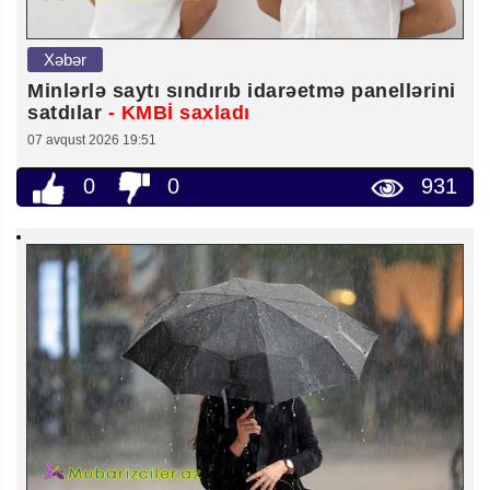
Xəbər
Minlərlə saytı sındırıb idarəetmə panellərini
satdılar
- KMBİ saxladı
07 avqust 2026 19:51
0
0
931