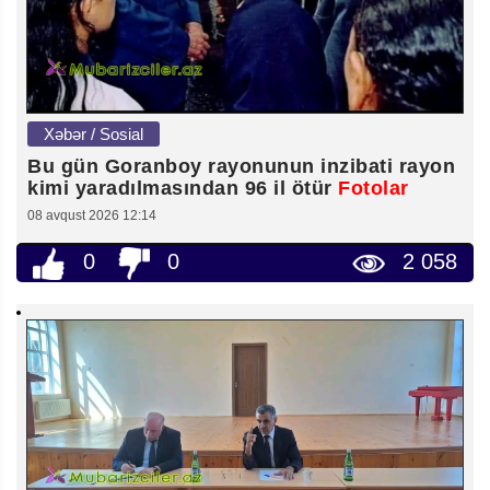
Xəbər / Sosial
Bu gün Goranboy rayonunun inzibati rayon
kimi yaradılmasından 96 il ötür
Fotolar
08 avqust 2026 12:14
0
0
2 058