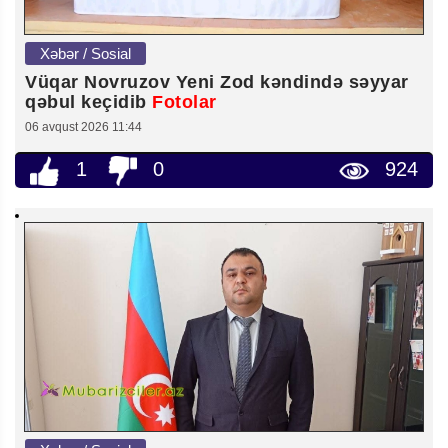
Xəbər / Sosial
Vüqar Novruzov Yeni Zod kəndində səyyar
qəbul keçidib
Fotolar
06 avqust 2026 11:44
1
0
924