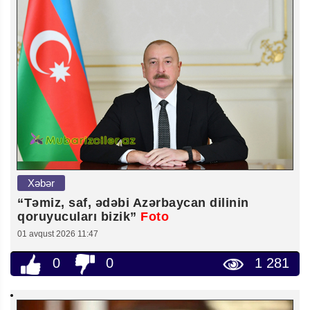
Xəbər
“Təmiz, saf, ədəbi Azərbaycan dilinin
qoruyucuları bizik”
Foto
01 avqust 2026 11:47
0
0
1 281