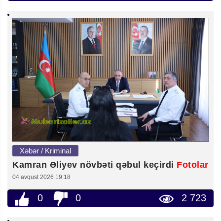
Xəbər / Kriminal
Kamran Əliyev növbəti qəbul keçirdi
Fotolar
04 avqust 2026 19:18
0
0
2 723