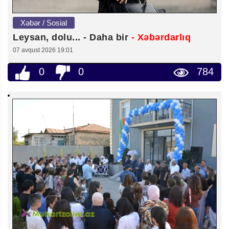
Xəbər / Sosial
Leysan, dolu... - Daha bir
- Xəbərdarlıq
07 avqust 2026 19:01
0
0
784