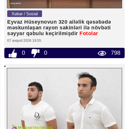
Xəbər / Sosial
Eyvaz Hüseynovun 320 ailəlik qəsəbədə
məskunlaşan rayon sakinləri ilə növbəti
səyyar qəbulu keçirilmişdir
Fotolar
07 avqust 2026 19:55
0
0
798