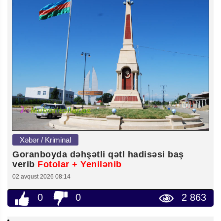
Xəbər / Kriminal
Goranboyda dəhşətli qətl hadisəsi baş
verib
Fotolar + Yenilənib
02 avqust 2026 08:14
0
0
2 863