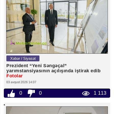
Xəbər / Siyasət
Prezident “Yeni Səngəçal”
yarımstansiyasının açılışında iştirak edib
Fotolar
03 avqust 2026 14:07
0
0
1 113