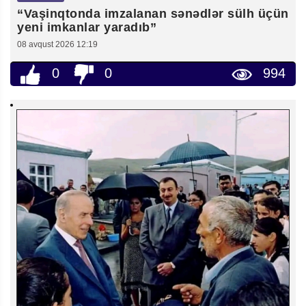
“Vaşinqtonda imzalanan sənədlər sülh üçün
yeni imkanlar yaradıb”
08 avqust 2026 12:19
0
0
994