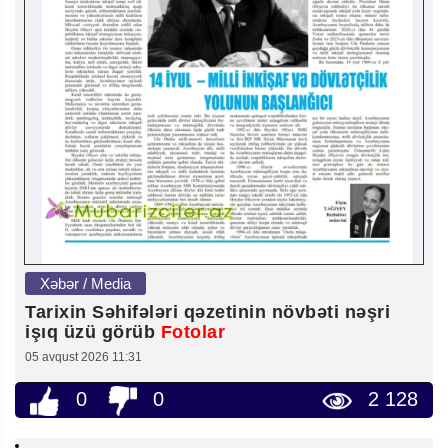
Xəbər / Media
Tarixin Səhifələri qəzetinin növbəti nəşri
işıq üzü görüb
Fotolar
05 avqust 2026 11:31
0
0
2 128