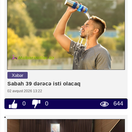
Xəbər
Sabah 39 dərəcə isti olacaq
02 avqust 2026 13:22
0
0
644