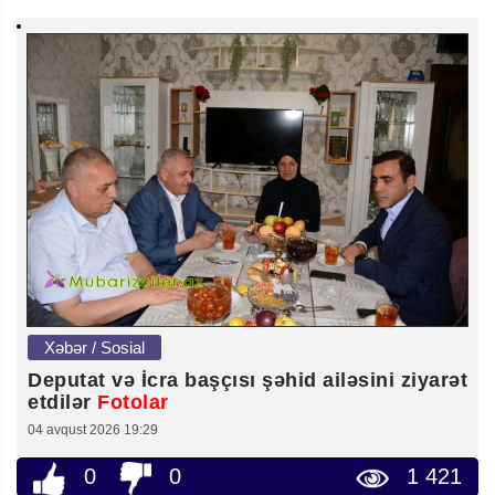
Xəbər / Sosial
Deputat və İcra başçısı şəhid ailəsini ziyarət
etdilər
Fotolar
04 avqust 2026 19:29
0
0
1 421