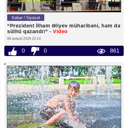
Xəbər / Siyasət
“Prezident İlham Əliyev müharibəni, həm də
sülhü qazandı!”
- Video
08 avqust 2026 22:14
0
0
861