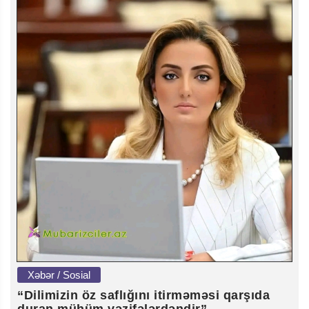
Xəbər / Sosial
“Dilimizin öz saflığını itirməməsi qarşıda
duran mühüm vəzifələrdəndir”