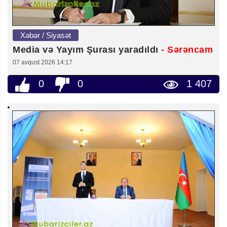
Xəbər / Siyasət
Media və Yayım Şurası yaradıldı
- Sərəncam
07 avqust 2026 14:17
0
0
1 407