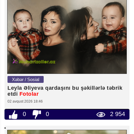
Xəbər / Sosial
Leyla Əliyeva qardaşını bu şəkillərlə təbrik
etdi
Fotolar
02 avqust 2026 18:46
0
0
2 954