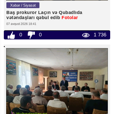
Xəbər / Siyasət
Baş prokuror Laçın və Qubadlıda
vətəndaşları qəbul edib
Fotolar
07 avqust 2026 18:41
0
0
1 736