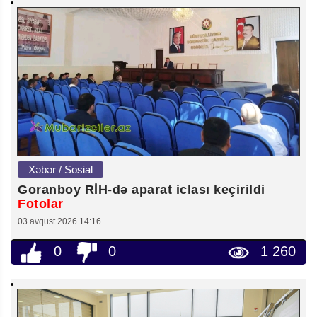
Xəbər / Sosial
Goranboy RİH-də aparat iclası keçirildi
Fotolar
03 avqust 2026 14:16
0
0
1 260