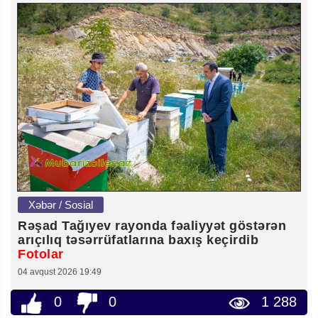
Xəbər / Sosial
Rəşad Tağıyev rayonda fəaliyyət göstərən
arıçılıq təsərrüfatlarına baxış keçirdib
Fotolar
04 avqust 2026 19:49
0
0
1 288