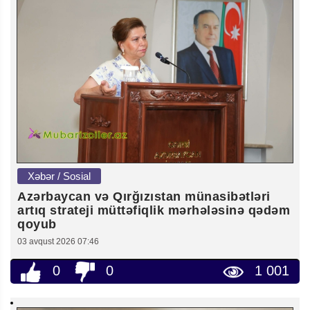
Xəbər / Sosial
Azərbaycan və Qırğızıstan münasibətləri
artıq strateji müttəfiqlik mərhələsinə qədəm
qoyub
03 avqust 2026 07:46
0
0
1 001