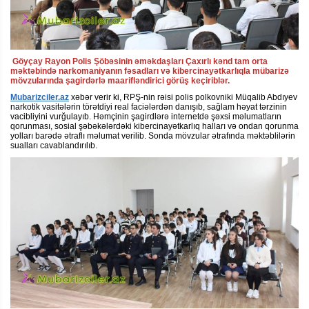
Göyçay Rayon Polis Şöbəsinin əməkdaşları Çaxırlı kənd tam orta
məktəbində narkomaniyanın fəsadları və kibercinayətkarlıqla mübarizə
mövzularında şagirdərlə maarifləndirici görüş keçiriblər.
Mubarizciler.az
xəbər verir ki, RPŞ-nin rəisi polis polkovniki Müqalib Abdıyev
narkotik vasitələrin törətdiyi real faciələrdən danışıb, sağlam həyat tərzinin
vacibliyini vurğulayıb. Həmçinin şagirdlərə internetdə şəxsi məlumatların
qorunması, sosial şəbəkələrdəki kibercinayətkarlıq halları və ondan qorunma
yolları barədə ətraflı məlumat verilib. Sonda mövzular ətrafında məktəblilərin
sualları cavablandırılıb.