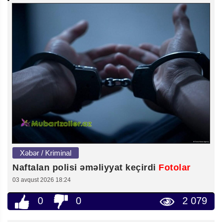
Xəbər / Kriminal
Naftalan polisi əməliyyat keçirdi
Fotolar
03 avqust 2026 18:24
0
0
2 079