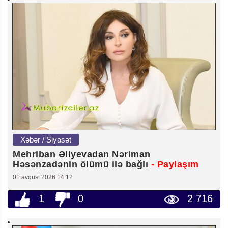
Xəbər / Siyasət
Mehriban Əliyevadan Nəriman
Həsənzadənin ölümü ilə bağlı
- Paylaşım
01 avqust 2026 14:12
1
0
2 716