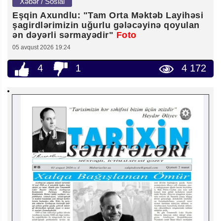
Xəbər / Sosial
Eşqin Axundlu: "Tam Orta Məktəb Layihəsi
şagirdlərimizin uğurlu gələcəyinə qoyulan
ən dəyərli sərmayədir"
Foto
05 avqust 2026 19:24
4
1
4 172