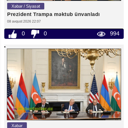
Xəbər / Siyasət
Prezident Trampa məktub ünvanladı
08 avqust 2026 22:07
0
0
994
Xəbər