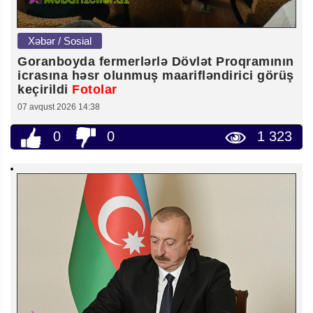
Xəbər / Sosial
Goranboyda fermerlərlə Dövlət Proqramının
icrasına həsr olunmuş maarifləndirici görüş
keçirildi
Fotolar
07 avqust 2026 14:38
0
0
1 323