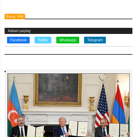
Baxış: 994
Xəbəri paylaş
Facebook
Twitter
Whatsapp
Telegram