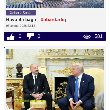
Xəbər / Sosial
Hava ilə bağlı
- Xəbərdarlıq
08 avqust 2026 22:12
0
0
581