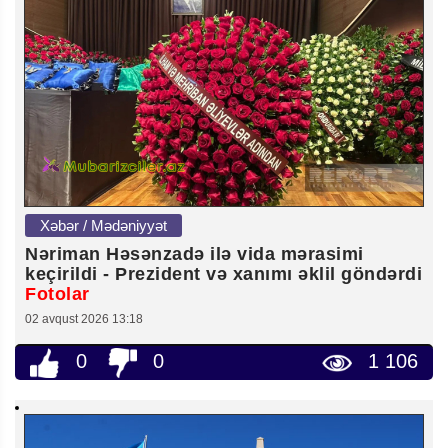
Xəbər / Mədəniyyət
Nəriman Həsənzadə ilə vida mərasimi
keçirildi - Prezident və xanımı əklil göndərdi
Fotolar
02 avqust 2026 13:18
0
0
1 106