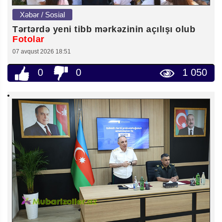
Xəbər / Sosial
Tərtərdə yeni tibb mərkəzinin açılışı olub
Fotolar
07 avqust 2026 18:51
0
0
1 050