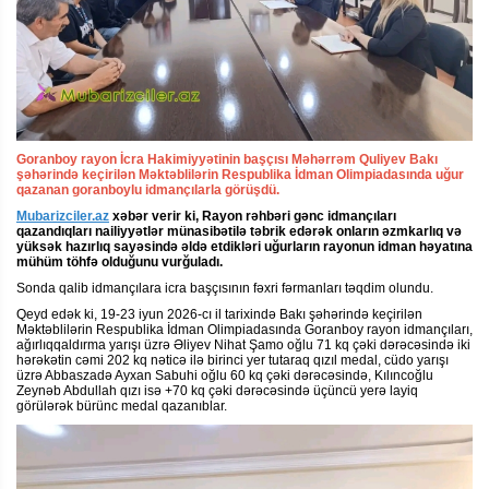
Goranboy rayon İcra Hakimiyyətinin başçısı Məhərrəm Quliyev Bakı
şəhərində keçirilən Məktəblilərin Respublika İdman Olimpiadasında uğur
qazanan goranboylu idmançılarla görüşdü.
Mubarizciler.az
xəbər verir ki, Rayon rəhbəri gənc idmançıları
qazandıqları nailiyyətlər münasibətilə təbrik edərək onların əzmkarlıq və
yüksək hazırlıq sayəsində əldə etdikləri uğurların rayonun idman həyatına
mühüm töhfə olduğunu vurğuladı.
Sonda qalib idmançılara icra başçısının fəxri fərmanları təqdim olundu.
Qeyd edək ki, 19-23 iyun 2026-cı il tarixində Bakı şəhərində keçirilən
Məktəblilərin Respublika İdman Olimpiadasında Goranboy rayon idmançıları,
ağırlıqqaldırma yarışı üzrə Əliyev Nihat Şamo oğlu 71 kq çəki dərəcəsində iki
hərəkətin cəmi 202 kq nəticə ilə birinci yer tutaraq qızıl medal, cüdo yarışı
üzrə Abbaszadə Ayxan Sabuhi oğlu 60 kq çəki dərəcəsində, Kılıncoğlu
Zeynəb Abdullah qızı isə +70 kq çəki dərəcəsində üçüncü yerə layiq
görülərək bürünc medal qazanıblar.