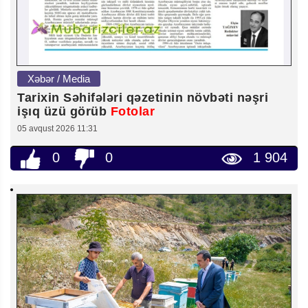
Xəbər / Media
Tarixin Səhifələri qəzetinin növbəti nəşri
işıq üzü görüb
Fotolar
05 avqust 2026 11:31
0
0
1 904