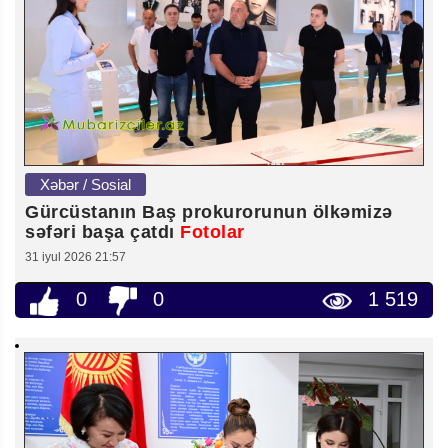
Xəbər / Sosial
Gürcüstanın Baş prokurorunun ölkəmizə
səfəri başa çatdı
Fotolar
31 iyul 2026 21:57
0
0
1 519