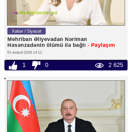
Xəbər / Siyasət
Mehriban Əliyevadan Nəriman
Həsənzadənin ölümü ilə bağlı
- Paylaşım
01 avqust 2026 14:12
1
0
2 625