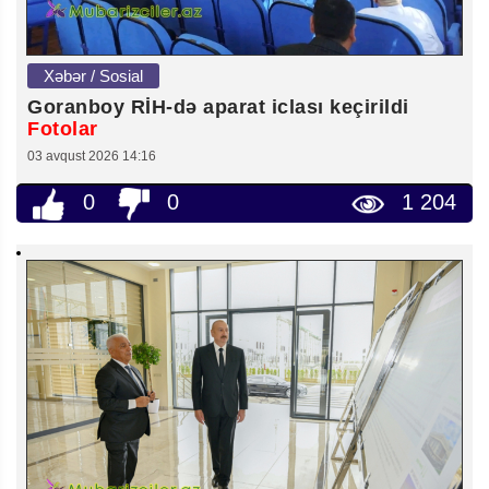
Xəbər / Sosial
Goranboy RİH-də aparat iclası keçirildi
Fotolar
03 avqust 2026 14:16
0
0
1 204