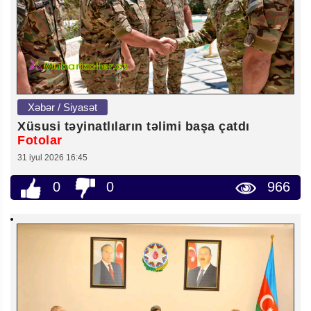
Xəbər / Siyasət
Xüsusi təyinatlıların təlimi başa çatdı
Fotolar
31 iyul 2026 16:45
0
0
966