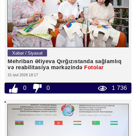
Xəbər / Siyasət
Mehriban Əliyeva Qırğızıstanda sağlamlıq
və reabilitasiya mərkəzində
Fotolar
31 iyul 2026 18:17
0
0
1 736