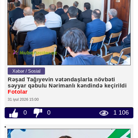
Xəbər / Sosial
Rəşad Tağıyevin vətəndaşlarla növbəti
səyyar qəbulu Nərimanlı kəndində keçirildi
Fotolar
31 iyul 2026 15:00
0
0
1 106