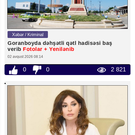
Xəbər / Kriminal
Goranboyda dəhşətli qətl hadisəsi baş
verib
Fotolar + Yenilənib
02 avqust 2026 08:14
0
0
2 821