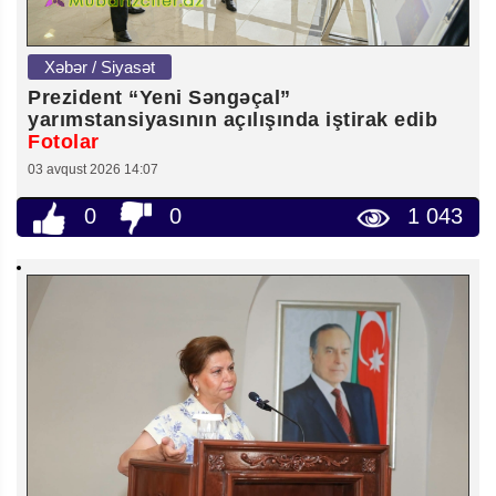
Xəbər / Siyasət
Prezident “Yeni Səngəçal”
yarımstansiyasının açılışında iştirak edib
Fotolar
03 avqust 2026 14:07
0
0
1 043