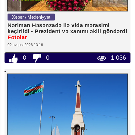
Xəbər / Mədəniyyət
Nəriman Həsənzadə ilə vida mərasimi
keçirildi - Prezident və xanımı əklil göndərdi
Fotolar
02 avqust 2026 13:18
0
0
1 036