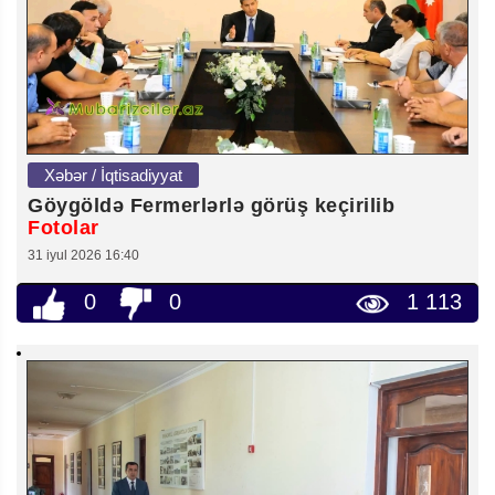
Xəbər / İqtisadiyyat
Göygöldə Fermerlərlə görüş keçirilib
Fotolar
31 iyul 2026 16:40
0
0
1 113