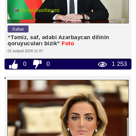
Xəbər
“Təmiz, saf, ədəbi Azərbaycan dilinin
qoruyucuları bizik”
Foto
01 avqust 2026 11:47
0
0
1 253