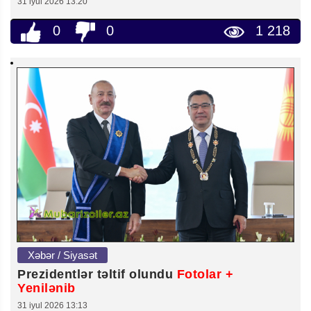
31 iyul 2026 13:20
0
0
1 218
Xəbər / Siyasət
Prezidentlər təltif olundu
Fotolar +
Yenilənib
31 iyul 2026 13:13