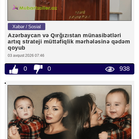
Xəbər / Sosial
Azərbaycan və Qırğızıstan münasibətləri
artıq strateji müttəfiqlik mərhələsinə qədəm
qoyub
03 avqust 2026 07:46
0
0
938