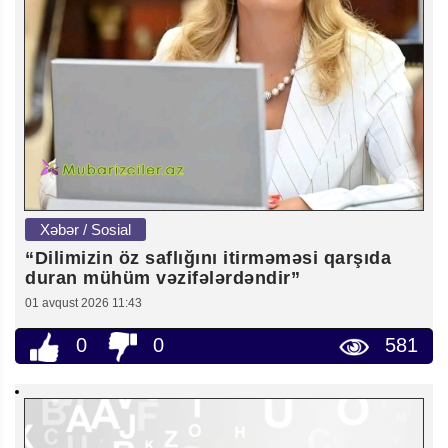
Xəbər / Sosial
“Dilimizin öz saflığını itirməməsi qarşıda
duran mühüm vəzifələrdəndir”
01 avqust 2026 11:43
0
0
581