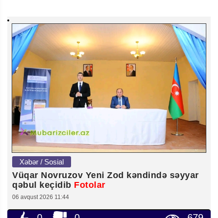
Xəbər / Sosial
Vüqar Novruzov Yeni Zod kəndində səyyar
qəbul keçidib
Fotolar
06 avqust 2026 11:44
0
0
679