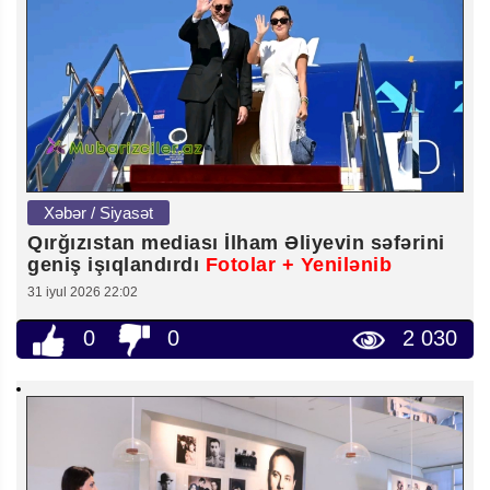
Xəbər / Siyasət
Qırğızıstan mediası İlham Əliyevin səfərini
geniş işıqlandırdı
Fotolar + Yenilənib
31 iyul 2026 22:02
0
0
2 030