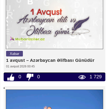
Xəbər
1 avqust – Azərbaycan Əlifbası Günüdür
01 avqust 2026 00:45
0
0
1 729