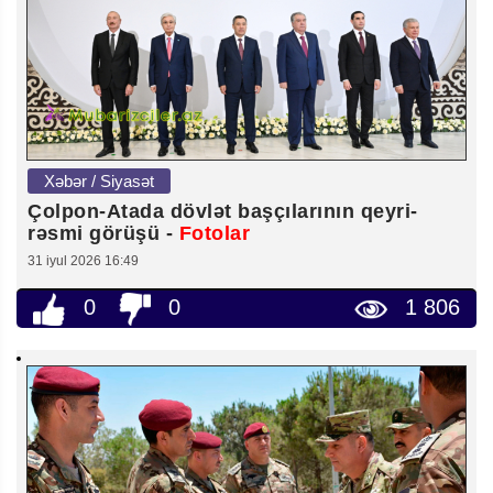
Xəbər / Siyasət
Çolpon-Atada dövlət başçılarının qeyri-
rəsmi görüşü -
Fotolar
31 iyul 2026 16:49
0
0
1 806