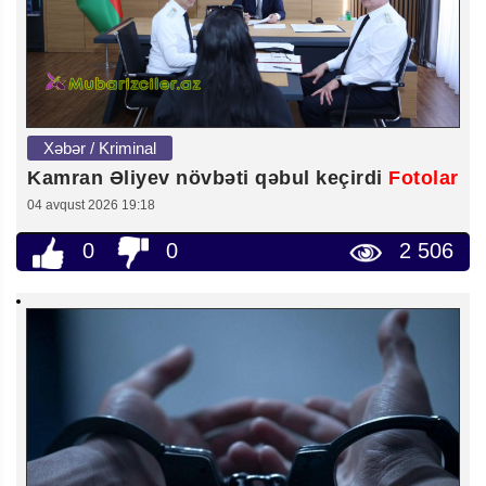
Xəbər / Kriminal
Kamran Əliyev növbəti qəbul keçirdi
Fotolar
04 avqust 2026 19:18
0
0
2 506