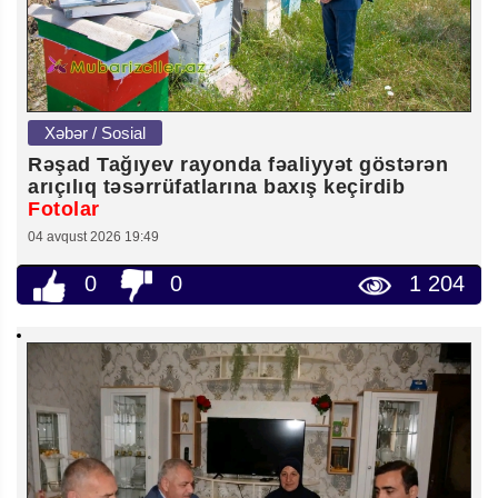
Xəbər / Sosial
Rəşad Tağıyev rayonda fəaliyyət göstərən
arıçılıq təsərrüfatlarına baxış keçirdib
Fotolar
04 avqust 2026 19:49
0
0
1 204