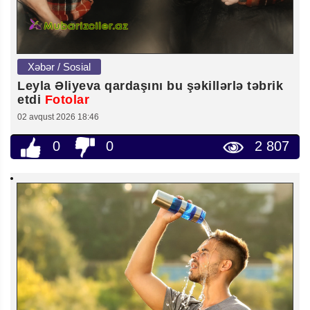
Xəbər / Sosial
Leyla Əliyeva qardaşını bu şəkillərlə təbrik
etdi
Fotolar
02 avqust 2026 18:46
0
0
2 807