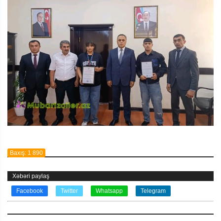
Baxış: 1 890
Xəbəri paylaş
Facebook
Twitter
Whatsapp
Telegram