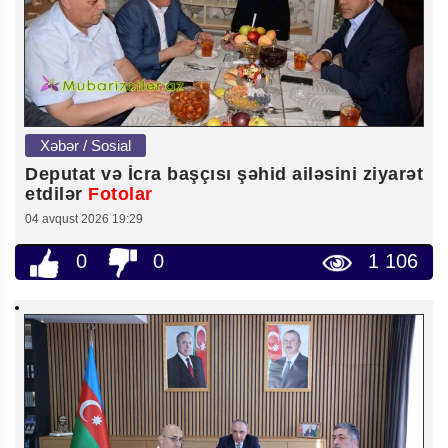
Xəbər / Sosial
Deputat və İcra başçısı şəhid ailəsini ziyarət
etdilər
Fotolar
04 avqust 2026 19:29
0
0
1 106