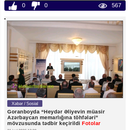
0
0
567
Xəbər / Sosial
Goranboyda “Heydər Əliyevin müasir
Azərbaycan memarlığına töhfələri”
mövzusunda tədbir keçirildi
Fotolar