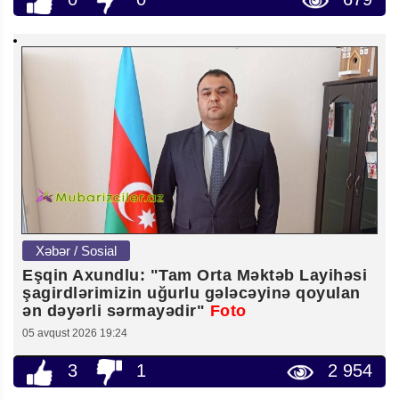
Xəbər / Sosial
Eşqin Axundlu: "Tam Orta Məktəb Layihəsi
şagirdlərimizin uğurlu gələcəyinə qoyulan
ən dəyərli sərmayədir"
Foto
05 avqust 2026 19:24
3
1
2 954