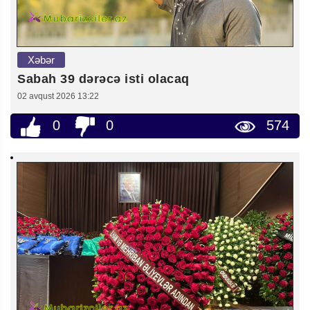
Xəbər
Sabah 39 dərəcə isti olacaq
02 avqust 2026 13:22
0
0
574