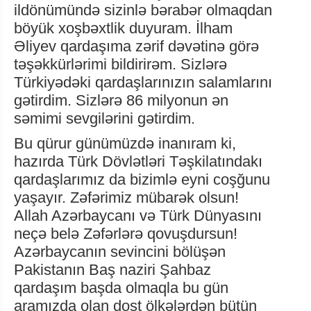
ildönümündə sizinlə bərabər olmaqdan
böyük xoşbəxtlik duyuram. İlham
Əliyev qardaşıma zərif dəvətinə görə
təşəkkürlərimi bildirirəm. Sizlərə
Türkiyədəki qardaşlarınızın salamlarını
gətirdim. Sizlərə 86 milyonun ən
səmimi sevgilərini gətirdim.
Bu qürur günümüzdə inanıram ki,
hazırda Türk Dövlətləri Təşkilatındakı
qardaşlarımız da bizimlə eyni coşğunu
yaşayır. Zəfərimiz mübarək olsun!
Allah Azərbaycanı və Türk Dünyasını
neçə belə Zəfərlərə qovuşdursun!
Azərbaycanın sevincini bölüşən
Pakistanın Baş naziri Şahbaz
qardaşım başda olmaqla bu gün
aramızda olan dost ölkələrdən bütün