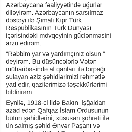
Azərbaycana fəaliyyətində uğurlar
diləyirəm. Azərbaycanın sarsılmaz
dəstəyi ilə Şimali Kipr Türk
Respublikasının Türk Dünyası
içərisindəki mövqeyinin güclənməsini
arzu edirəm.
“Rəbbim yar və yardımçınız olsun!”
deyirəm. Bu düşüncələrlə Vətən
müharibəsində al qanları ilə torpağı
sulayan əziz şəhidlərimizi rəhmətlə
yad edir, qazilərimizə təşəkkürlərimi
bildirirəm.
Eynilə, 1918-ci ildə Bakını işğaldan
azad edən Qafqaz İslam Ordusunun
bütün şəhidlərini, xüsusən şöhrəti ilə
ün salmış şəhid Ənvər Paşanı və