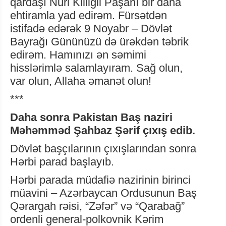
qardaşı Nuri Killigil Paşanı bir daha
ehtiramla yad edirəm. Fürsətdən
istifadə edərək 9 Noyabr – Dövlət
Bayrağı Gününüzü də ürəkdən təbrik
edirəm. Hamınızı ən səmimi
hisslərimlə salamlayıram. Sağ olun,
var olun, Allaha əmanət olun!
***
Daha sonra Pakistan Baş naziri
Məhəmməd Şahbaz Şərif çıxış edib.
Dövlət başçılarının çıxışlarından sonra
Hərbi parad başlayıb.
Hərbi parada müdafiə nazirinin birinci
müavini – Azərbaycan Ordusunun Baş
Qərargah rəisi, “Zəfər” və “Qarabağ”
ordenli general-polkovnik Kərim