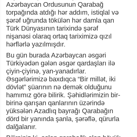
Azərbaycan Ordusunun Qarabağ
torpağında atdığı hər addım, istiqlal və
şərəf uğrunda tökülən hər damla qan
Türk Dünyasının tarixində şərəf
nişanəsi olaraq ortaq tariximizə qızıl
hərflərlə yazılmışdır.
Bu gün burada Azərbaycan əsgəri
Türkiyədən gələn əsgər qardaşları ilə
çiyin-çiyinə, yan-yanadırlar.
Əsgərlərimizə baxdıqca “Bir millət, iki
dövlət” şüarının nə demək olduğunu
hamımız görə bilirik. Şəhidlərimizin bir-
birinə qarışan qanlarının üzərində
yüksələn Azadlıq bayrağı Qarabağın
dörd bir yanında şanla, şərəflə, qürurla
dalğalanır.