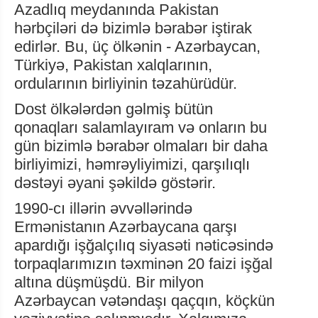
Azadlıq meydanında Pakistan
hərbçiləri də bizimlə bərabər iştirak
edirlər. Bu, üç ölkənin - Azərbaycan,
Türkiyə, Pakistan xalqlarının,
ordularının birliyinin təzahürüdür.
Dost ölkələrdən gəlmiş bütün
qonaqları salamlayıram və onların bu
gün bizimlə bərabər olmaları bir daha
birliyimizi, həmrəyliyimizi, qarşılıqlı
dəstəyi əyani şəkildə göstərir.
1990-cı illərin əvvəllərində
Ermənistanın Azərbaycana qarşı
apardığı işğalçılıq siyasəti nəticəsində
torpaqlarımızın təxminən 20 faizi işğal
altına düşmüşdü. Bir milyon
Azərbaycan vətəndaşı qaçqın, köçkün