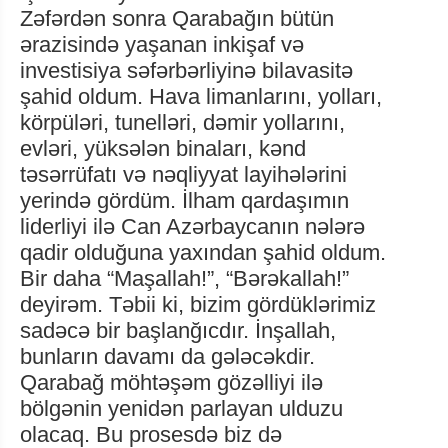
Zəfərdən sonra Qarabağın bütün
ərazisində yaşanan inkişaf və
investisiya səfərbərliyinə bilavasitə
şahid oldum. Hava limanlarını, yolları,
körpüləri, tunelləri, dəmir yollarını,
evləri, yüksələn binaları, kənd
təsərrüfatı və nəqliyyat layihələrini
yerində gördüm. İlham qardaşımın
liderliyi ilə Can Azərbaycanın nələrə
qadir olduğuna yaxından şahid oldum.
Bir daha “Maşallah!”, “Bərəkallah!”
deyirəm. Təbii ki, bizim gördüklərimiz
sadəcə bir başlanğıcdır. İnşallah,
bunların davamı da gələcəkdir.
Qarabağ möhtəşəm gözəlliyi ilə
bölgənin yenidən parlayan ulduzu
olacaq. Bu prosesdə biz də