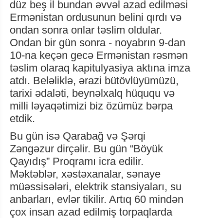
düz beş il bundan əvvəl azad edilməsi
Ermənistan ordusunun belini qırdı və
ondan sonra onlar təslim oldular.
Ondan bir gün sonra - noyabrın 9-dan
10-na keçən gecə Ermənistan rəsmən
təslim olaraq kapitulyasiya aktına imza
atdı. Beləliklə, ərazi bütövlüyümüzü,
tarixi ədaləti, beynəlxalq hüququ və
milli ləyaqətimizi biz özümüz bərpa
etdik.
Bu gün isə Qarabağ və Şərqi
Zəngəzur dirçəlir. Bu gün “Böyük
Qayıdış” Proqramı icra edilir.
Məktəblər, xəstəxanalar, sənaye
müəssisələri, elektrik stansiyaları, su
anbarları, evlər tikilir. Artıq 60 mindən
çox insan azad edilmiş torpaqlarda