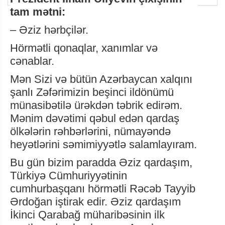
tam mətni:
– Əziz hərbçilər.
Hörmətli qonaqlar, xanımlar və
cənablar.
Mən Sizi və bütün Azərbaycan xalqını
şanlı Zəfərimizin beşinci ildönümü
münasibətilə ürəkdən təbrik edirəm.
Mənim dəvətimi qəbul edən qardaş
ölkələrin rəhbərlərini, nümayəndə
heyətlərini səmimiyyətlə salamlayıram.
Bu gün bizim paradda Əziz qardaşım,
Türkiyə Cümhuriyyətinin
cumhurbaşqanı hörmətli Rəcəb Tayyib
Ərdoğan iştirak edir. Əziz qardaşım
İkinci Qarabağ müharibəsinin ilk