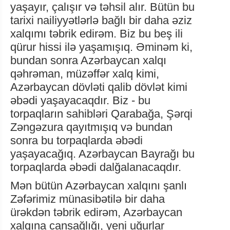
yaşayır, çalışır və təhsil alır. Bütün bu
tarixi nailiyyətlərlə bağlı bir daha əziz
xalqımı təbrik edirəm. Biz bu beş ili
qürur hissi ilə yaşamışıq. Əminəm ki,
bundan sonra Azərbaycan xalqı
qəhrəman, müzəffər xalq kimi,
Azərbaycan dövləti qalib dövlət kimi
əbədi yaşayacaqdır. Biz - bu
torpaqların sahibləri Qarabağa, Şərqi
Zəngəzura qayıtmışıq və bundan
sonra bu torpaqlarda əbədi
yaşayacağıq. Azərbaycan Bayrağı bu
torpaqlarda əbədi dalğalanacaqdır.
Mən bütün Azərbaycan xalqını şanlı
Zəfərimiz münasibətilə bir daha
ürəkdən təbrik edirəm, Azərbaycan
xalqına cansağlığı, yeni uğurlar