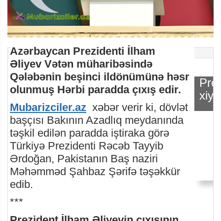
Azərbaycan Prezidenti İlham
Əliyev Vətən müharibəsində
Qələbənin beşinci ildönümünə həsr
Prez
olunmuş Hərbi paradda çıxış edir.
xiy
Mubarizciler.az
xəbər verir ki, dövlət
başçısı Bakının Azadlıq meydanında
təşkil edilən paradda iştiraka görə
Türkiyə Prezidenti Rəcəb Tayyib
Ərdoğan, Pakistanın Baş naziri
Məhəmməd Şahbaz Şərifə təşəkkür
edib.
***
Prezident İlham Əliyevin çıxışının