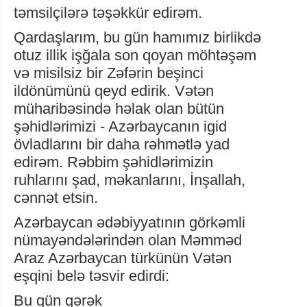
təmsilçilərə təşəkkür edirəm.
Qardaşlarım, bu gün hamımız birlikdə
otuz illik işğala son qoyan möhtəşəm
və misilsiz bir Zəfərin beşinci
ildönümünü qeyd edirik. Vətən
müharibəsində həlak olan bütün
şəhidlərimizi - Azərbaycanın igid
övladlarını bir daha rəhmətlə yad
edirəm. Rəbbim şəhidlərimizin
ruhlarını şad, məkanlarını, İnşallah,
cənnət etsin.
Azərbaycan ədəbiyyatının görkəmli
nümayəndələrindən olan Məmməd
Araz Azərbaycan türkünün Vətən
eşqini belə təsvir edirdi:
Bu gün gərək