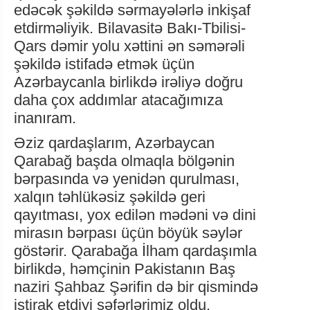
edəcək şəkildə sərmayələrlə inkişaf
etdirməliyik. Bilavasitə Bakı-Tbilisi-
Qars dəmir yolu xəttini ən səmərəli
şəkildə istifadə etmək üçün
Azərbaycanla birlikdə irəliyə doğru
daha çox addımlar atacağımıza
inanıram.
Əziz qardaşlarım, Azərbaycan
Qarabağ başda olmaqla bölgənin
bərpasında və yenidən qurulması,
xalqın təhlükəsiz şəkildə geri
qayıtması, yox edilən mədəni və dini
mirasın bərpası üçün böyük səylər
göstərir. Qarabağa İlham qardaşımla
birlikdə, həmçinin Pakistanın Baş
naziri Şahbaz Şərifin də bir qismində
iştirak etdiyi səfərlərimiz oldu.