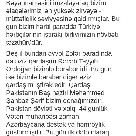
Bəyannaməsini imzalayaraq bizim
əlaqələrimizi ən yüksək zirvəyə -
müttəfiqlik səviyyəsinə qaldırmışlar. Bu
gün bizim hərbi paradda Türkiyə
hərbçilərinin iştirakı birliyimizin növbəti
təzahürüdür.
Beş il bundan əvvəl Zəfər paradında
da əziz qardaşım Rəcəb Tayyib
Ərdoğan bizimlə bərabər idi. Bu gün
isə bizimlə bərabər digər əziz
qardaşım iştirak edir. Qardaş
Pakistanın Baş naziri Məhəmməd
Şahbaz Şərif bizim qonağımızdır.
Pakistan dövləti və xalqı 44 günlük
Vətən müharibəsi zamanı
Azərbaycana dəstək və həmrəylik
göstərmişdir. Bu gün ilk dəfə olaraq