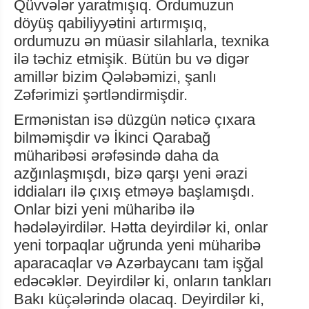
Qüvvələr yaratmışıq. Ordumuzun
döyüş qabiliyyətini artırmışıq,
ordumuzu ən müasir silahlarla, texnika
ilə təchiz etmişik. Bütün bu və digər
amillər bizim Qələbəmizi, şanlı
Zəfərimizi şərtləndirmişdir.
Ermənistan isə düzgün nəticə çıxara
bilməmişdir və İkinci Qarabağ
müharibəsi ərəfəsində daha da
azğınlaşmışdı, bizə qarşı yeni ərazi
iddiaları ilə çıxış etməyə başlamışdı.
Onlar bizi yeni müharibə ilə
hədələyirdilər. Hətta deyirdilər ki, onlar
yeni torpaqlar uğrunda yeni müharibə
aparacaqlar və Azərbaycanı tam işğal
edəcəklər. Deyirdilər ki, onların tankları
Bakı küçələrində olacaq. Deyirdilər ki,