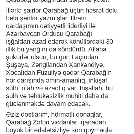
İllərlə şairlər Qarabağ üçün həsrət dolu
belə şeirlər yazmışlar. İlham
qardaşımın qətiyyətli liderliyi ilə
Azərbaycan Ordusu Qarabağı
işğaldan azad edərək könüllərdəki 30
illik bu yanğını da söndürdü. Allaha
şükürlər olsun, bu gün Laçından
Şuşaya, Zəngilandan Xankəndiyə,
Xocalıdan Füzuliyə qədər Qarabağın
hər qarışında əmin-amanlıq, inkişaf,
sülh, rifah və azadlıq var. İnşallah, bu
sülh və təhlükəsizlik mühiti daha da
güclənməkdə davam edəcək.
Əziz dostlarım, hörmətli qonaqlar,
Qarabağ Zəfəri vicdanları qanadan
böyük bir ədalətsizliyə son qoymaqla