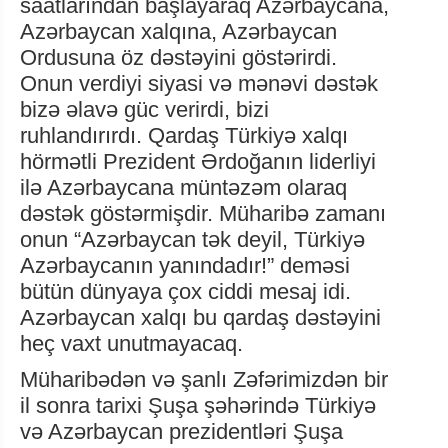
saatlarından başlayaraq Azərbaycana,
Azərbaycan xalqına, Azərbaycan
Ordusuna öz dəstəyini göstərirdi.
Onun verdiyi siyasi və mənəvi dəstək
bizə əlavə güc verirdi, bizi
ruhlandırırdı. Qardaş Türkiyə xalqı
hörmətli Prezident Ərdoğanın liderliyi
ilə Azərbaycana müntəzəm olaraq
dəstək göstərmişdir. Müharibə zamanı
onun “Azərbaycan tək deyil, Türkiyə
Azərbaycanın yanındadır!” deməsi
bütün dünyaya çox ciddi mesaj idi.
Azərbaycan xalqı bu qardaş dəstəyini
heç vaxt unutmayacaq.
Müharibədən və şanlı Zəfərimizdən bir
il sonra tarixi Şuşa şəhərində Türkiyə
və Azərbaycan prezidentləri Şuşa