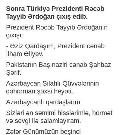
Sonra Türkiyə Prezidenti Rəcəb
Tayyib Ərdoğan çıxış edib.
Prezident Rəcəb Tayyib Ərdoğanın
çıxışı:
- Əziz Qardaşım, Prezident cənab
İlham Əliyev.
Pakistanın Baş naziri cənab Şahbaz
Şərif.
Azərbaycan Silahlı Qüvvələrinin
qəhrəman şəxsi heyəti.
Azərbaycanlı qardaşlarım.
Sizləri ən səmimi hisslərimlə, hörmət
və sevgi ilə salamlayıram.
Zəfər Günümüzün beşinci