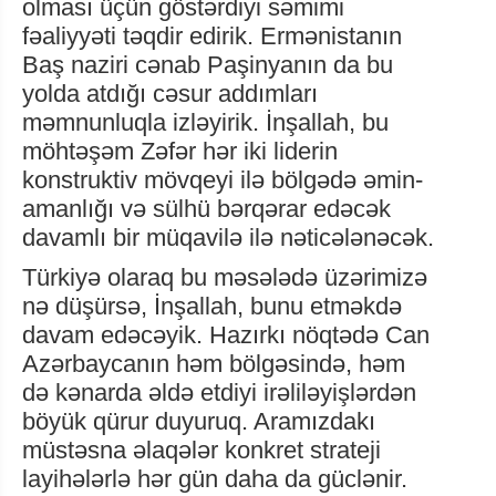
olması üçün göstərdiyi səmimi
fəaliyyəti təqdir edirik. Ermənistanın
Baş naziri cənab Paşinyanın da bu
yolda atdığı cəsur addımları
məmnunluqla izləyirik. İnşallah, bu
möhtəşəm Zəfər hər iki liderin
konstruktiv mövqeyi ilə bölgədə əmin-
amanlığı və sülhü bərqərar edəcək
davamlı bir müqavilə ilə nəticələnəcək.
Türkiyə olaraq bu məsələdə üzərimizə
nə düşürsə, İnşallah, bunu etməkdə
davam edəcəyik. Hazırkı nöqtədə Can
Azərbaycanın həm bölgəsində, həm
də kənarda əldə etdiyi irəliləyişlərdən
böyük qürur duyuruq. Aramızdakı
müstəsna əlaqələr konkret strateji
layihələrlə hər gün daha da güclənir.