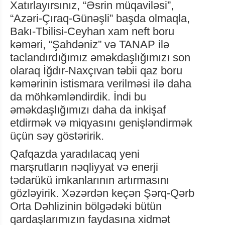
Xatırlayırsınız, “Əsrin müqaviləsi”,
“Azəri-Çıraq-Günəşli” başda olmaqla,
Bakı-Tbilisi-Ceyhan xam neft boru
kəməri, “Şahdəniz” və TANAP ilə
taclandırdığımız əməkdaşlığımızı son
olaraq İğdır-Naxçıvan təbii qaz boru
kəmərinin istismara verilməsi ilə daha
da möhkəmləndirdik. İndi bu
əməkdaşlığımızı daha da inkişaf
etdirmək və miqyasını genişləndirmək
üçün səy göstəririk.
Qafqazda yaradılacaq yeni
marşrutların nəqliyyat və enerji
tədarükü imkanlarının artırmasını
gözləyirik. Xəzərdən keçən Şərq-Qərb
Orta Dəhlizinin bölgədəki bütün
qardaşlarımızın faydasına xidmət