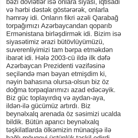
bəzi dövlətlər isə onlara siyasi, iqtisadi
və hərbi dəstək göstərərək, onlarla
həmrəy idi. Onların fikri əzəli Qarabağ
torpağımızı Azərbaycandan qoparıb
Ermənistana birləşdirmək idi. Bizim isə
siyasətimiz ərazi bütövlüyümüzü,
suverenliyimizi tam bərpa etməkdən
ibarət idi. Hələ 2003-cü ildə ilk dəfə
Azərbaycan Prezidenti vəzifəsinə
seçiləndə mən bəyan etmişdim ki,
nəyin bahasına olursa-olsun biz öz
doğma torpaqlarımızı azad edəcəyik.
Biz güc toplayırdıq və aydan-aya,
ildən-ilə gücümüz artırdı. Biz
beynəlxalq arenada öz səsimizi ucalda
bildik. Bütün aparıcı beynəlxalq
təşkilatlarda ölkəmizin münaqişə ilə
bağlı mövqeyi üstünlük təşkil edirdi.