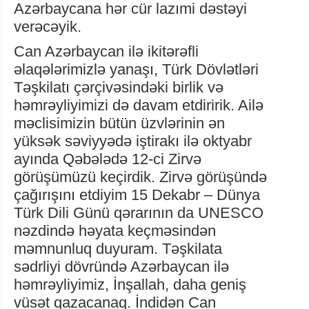
Azərbaycana hər cür lazımi dəstəyi
verəcəyik.
Can Azərbaycan ilə ikitərəfli
əlaqələrimizlə yanaşı, Türk Dövlətləri
Təşkilatı çərçivəsindəki birlik və
həmrəyliyimizi də davam etdiririk. Ailə
məclisimizin bütün üzvlərinin ən
yüksək səviyyədə iştirakı ilə oktyabr
ayında Qəbələdə 12-ci Zirvə
görüşümüzü keçirdik. Zirvə görüşündə
çağırışını etdiyim 15 Dekabr – Dünya
Türk Dili Günü qərarının da UNESCO
nəzdində həyata keçməsindən
məmnunluq duyuram. Təşkilata
sədrliyi dövründə Azərbaycan ilə
həmrəyliyimiz, İnşallah, daha geniş
vüsət qazacanaq. İndidən Can