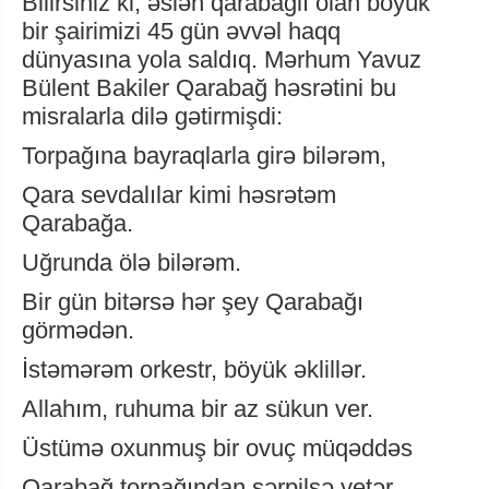
Bilirsiniz ki, əslən qarabağlı olan böyük
bir şairimizi 45 gün əvvəl haqq
dünyasına yola saldıq. Mərhum Yavuz
Bülent Bakiler Qarabağ həsrətini bu
misralarla dilə gətirmişdi:
Torpağına bayraqlarla girə bilərəm,
Qara sevdalılar kimi həsrətəm
Qarabağa.
Uğrunda ölə bilərəm.
Bir gün bitərsə hər şey Qarabağı
görmədən.
İstəmərəm orkestr, böyük əklillər.
Allahım, ruhuma bir az sükun ver.
Üstümə oxunmuş bir ovuç müqəddəs
Qarabağ torpağından sərpilsə yetər.