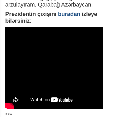
arzulayıram. Qarabağ Azərbaycan!
Prezidentin çıxışını
buradan
izləyə
bilərsiniz:
***