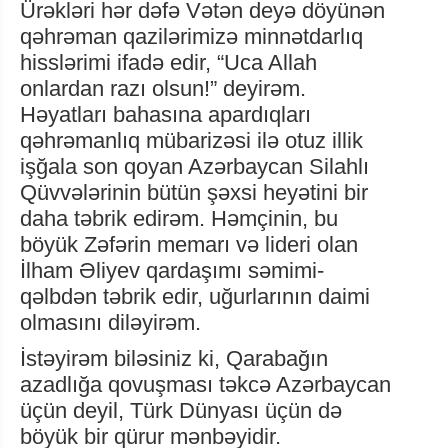
Ürəkləri hər dəfə Vətən deyə döyünən
qəhrəman qazilərimizə minnətdarlıq
hisslərimi ifadə edir, “Uca Allah
onlardan razı olsun!” deyirəm.
Həyatları bahasına apardıqları
qəhrəmanlıq mübarizəsi ilə otuz illik
işğala son qoyan Azərbaycan Silahlı
Qüvvələrinin bütün şəxsi heyətini bir
daha təbrik edirəm. Həmçinin, bu
böyük Zəfərin memarı və lideri olan
İlham Əliyev qardaşımı səmimi-
qəlbdən təbrik edir, uğurlarının daimi
olmasını diləyirəm.
İstəyirəm biləsiniz ki, Qarabağın
azadlığa qovuşması təkcə Azərbaycan
üçün deyil, Türk Dünyası üçün də
böyük bir qürur mənbəyidir.