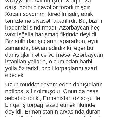
vəziyyətinə salınmışdır. Xalqımıza
qarşı hərbi cinayətlər törədilmişdir.
Xocalı soyqırımı törədilmişdir, etnik
təmizləmə siyasəti aparılırdı. Bu, bizim
iradəmizi sındırmadı. Azərbaycan heç
vaxt işğalla barışmaq fikrində deyildi.
Biz sülh danışıqlarını apararkən, eyni
zamanda, bəyan edirdik ki, əgər bu
danışıqlar nəticə verməsə, Azərbaycan
istənilən yollarla, o cümlədən hərbi
yolla öz tarixi, əzəli torpaqlarını azad
edəcək.
Uzun müddət davam edən danışıqların
nəticəsi sıfır olmuşdur. Onun da əsas
səbəbi o idi ki, Ermənistan öz xoşu ilə
bir qarış torpağı azad etmək fikrində
deyildi. Ermənistanın arxasında duran