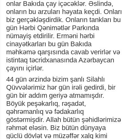
onlar Bakıda çay içəcəklər. Əslində,
onların bu arzuları həyata keçdi. Onları
biz gerçəkləşdirdik. Onların tankları bu
gün Hərbi Qənimətlər Parkında
nümayiş etdirilir. Erməni hərbi
cinayətkarları bu gün Bakıda
məhkəmə qarşısında cavab verirlər və
istintaq təcridxanasında Azərbaycan
çayını içirlər.
44 gün ərzində bizim şanlı Silahlı
Qüvvələrimiz hər gün irəli gedirdi, bir
gün bir addım geriyə atmamışdır.
Böyük peşəkarlıq, rəşadət,
qəhrəmanlıq və fədakarlıq
göstərmişdir. Allah bütün şəhidlərimizə
rəhmət eləsin. Biz bütün dünyaya
güclü dövlət və müzəffər xalq kimi