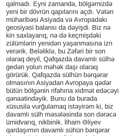
qalmadı. Eyni zamanda, bölgəmizdə
yeni bir dövrün qapılarını açdı. Vətən
müharibəsi Asiyada və Avropadakı
geosiyasi balansı da dəyişdi. Biz nə
kin saxlayarıq, nə də keçmişdəki
zülümlərin yenidən yaşanmasına izn
verərik. Beləliklə, bu Zəfəri bir son
olaraq deyil, Qafqazda davamlı sülhə
gedən yolun məhək daşı olaraq
görürük. Qafqazda sülhün bərqərar
olmasının Asiyadan Avropaya qədər
bütün bölgənin rifahına xidmət edəcəyi
qənaətindəyik. Bunu da burada
xüsusilə vurğulamaq istəyirəm ki, biz
davamlı sülh məsələsində son dərəcə
ümidvarıq, nikbinik. İlham Əliyev
qardaşımın davamlı sühün bərqərar