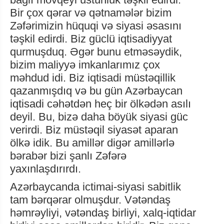
Bir çox qərar və qətnamələr bizim
Zəfərimizin hüquqi və siyasi əsasını
təşkil edirdi. Biz güclü iqtisadiyyat
qurmuşduq. Əgər bunu etməsəydik,
bizim maliyyə imkanlarımız çox
məhdud idi. Biz iqtisadi müstəqillik
qazanmışdıq və bu gün Azərbaycan
iqtisadi cəhətdən heç bir ölkədən asılı
deyil. Bu, bizə daha böyük siyasi güc
verirdi. Biz müstəqil siyasət aparan
ölkə idik. Bu amillər digər amillərlə
bərabər bizi şanlı Zəfərə
yaxınlaşdırırdı.
Azərbaycanda ictimai-siyasi sabitlik
tam bərqərar olmuşdur. Vətəndaş
həmrəyliyi, vətəndaş birliyi, xalq-iqtidar