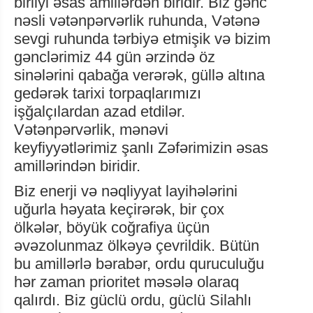
birliyi əsas amillərdən biridir. Biz gənc
nəsli vətənpərvərlik ruhunda, Vətənə
sevgi ruhunda tərbiyə etmişik və bizim
gənclərimiz 44 gün ərzində öz
sinələrini qabağa verərək, güllə altına
gedərək tarixi torpaqlarımızı
işğalçılardan azad etdilər.
Vətənpərvərlik, mənəvi
keyfiyyətlərimiz şanlı Zəfərimizin əsas
amillərindən biridir.
Biz enerji və nəqliyyat layihələrini
uğurla həyata keçirərək, bir çox
ölkələr, böyük coğrafiya üçün
əvəzolunmaz ölkəyə çevrildik. Bütün
bu amillərlə bərabər, ordu quruculuğu
hər zaman prioritet məsələ olaraq
qalırdı. Biz güclü ordu, güclü Silahlı