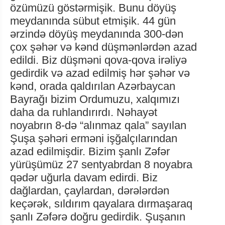
özümüzü göstərmişik. Bunu döyüş
meydanında sübut etmişik. 44 gün
ərzində döyüş meydanında 300-dən
çox şəhər və kənd düşmənlərdən azad
edildi. Biz düşməni qova-qova irəliyə
gedirdik və azad edilmiş hər şəhər və
kənd, orada qaldırılan Azərbaycan
Bayrağı bizim Ordumuzu, xalqımızı
daha da ruhlandırırdı. Nəhayət
noyabrın 8-də “alınmaz qala” sayılan
Şuşa şəhəri erməni işğalçılarından
azad edilmişdir. Bizim şanlı Zəfər
yürüşümüz 27 sentyabrdan 8 noyabra
qədər uğurla davam edirdi. Biz
dağlardan, çaylardan, dərələrdən
keçərək, sıldırım qayalara dırmaşaraq
şanlı Zəfərə doğru gedirdik. Şuşanın