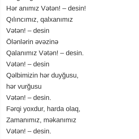
Hər anımız Vətən! – desin!
Qılıncımız, qalxanımız
Vətən! – desin
Ölənlərin əvəzinə
Qalanımız Vətən! – desin.
Vətən! – desin
Qəlbimizin hər duyğusu,
hər vurğusu
Vətən! – desin.
Fərqi yoxdur, harda olaq,
Zamanımız, məkanımız
Vətən! – desin.