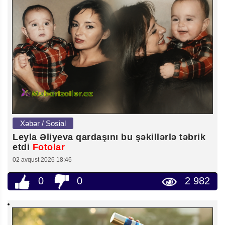
Xəbər / Sosial
Leyla Əliyeva qardaşını bu şəkillərlə təbrik
etdi
Fotolar
02 avqust 2026 18:46
0
0
2 982