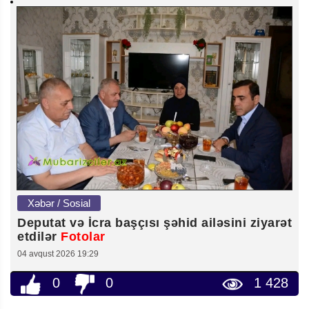
Xəbər / Sosial
Deputat və İcra başçısı şəhid ailəsini ziyarət
etdilər
Fotolar
04 avqust 2026 19:29
0
0
1 428