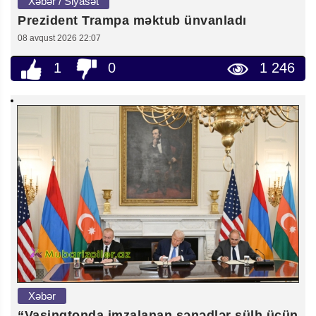
Xəbər / Siyasət
Prezident Trampa məktub ünvanladı
08 avqust 2026 22:07
1
0
1 246
Xəbər
“Vaşinqtonda imzalanan sənədlər sülh üçün