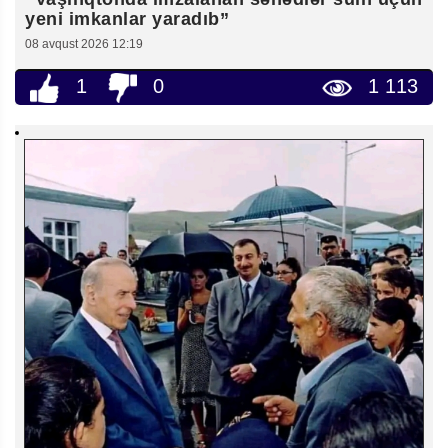
yeni imkanlar yaradıb”
08 avqust 2026 12:19
1
0
1 113