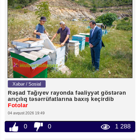
Xəbər / Sosial
Rəşad Tağıyev rayonda fəaliyyət göstərən
arıçılıq təsərrüfatlarına baxış keçirdib
Fotolar
04 avqust 2026 19:49
0
0
1 288