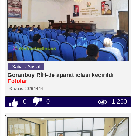
Xəbər / Sosial
Goranboy RİH-də aparat iclası keçirildi
Fotolar
03 avqust 2026 14:16
0
0
1 260