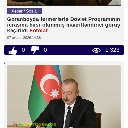
Xəbər / Sosial
Goranboyda fermerlərlə Dövlət Proqramının
icrasına həsr olunmuş maarifləndirici görüş
keçirildi
Fotolar
07 avqust 2026 14:38
0
0
1 323