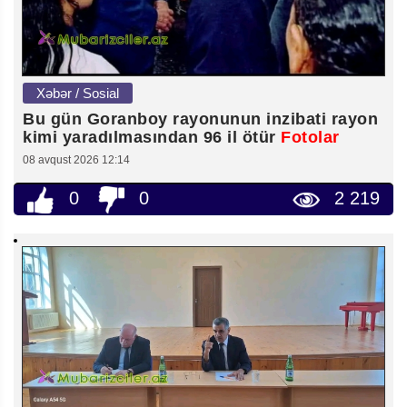
Xəbər / Sosial
Bu gün Goranboy rayonunun inzibati rayon
kimi yaradılmasından 96 il ötür
Fotolar
08 avqust 2026 12:14
0
0
2 219