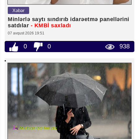
Xəbər
Minlərlə saytı sındırıb idarəetmə panellərini
satdılar
- KMBİ saxladı
07 avqust 2026 19:51
0
0
938