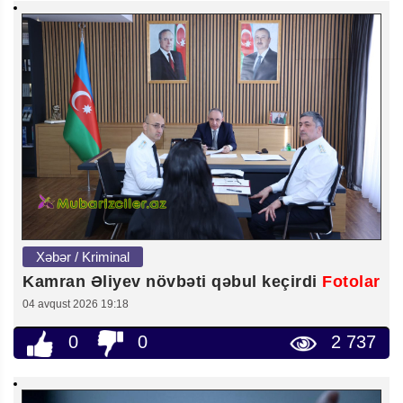
Xəbər / Kriminal
Kamran Əliyev növbəti qəbul keçirdi
Fotolar
04 avqust 2026 19:18
0
0
2 737