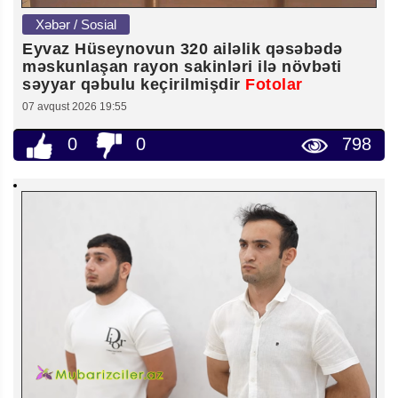
Xəbər / Sosial
Eyvaz Hüseynovun 320 ailəlik qəsəbədə
məskunlaşan rayon sakinləri ilə növbəti
səyyar qəbulu keçirilmişdir
Fotolar
07 avqust 2026 19:55
0
0
798