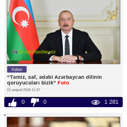
Xəbər
“Təmiz, saf, ədəbi Azərbaycan dilinin
qoruyucuları bizik”
Foto
01 avqust 2026 11:47
0
0
1 281