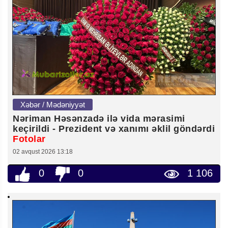
Xəbər / Mədəniyyət
Nəriman Həsənzadə ilə vida mərasimi
keçirildi - Prezident və xanımı əklil göndərdi
Fotolar
02 avqust 2026 13:18
0
0
1 106