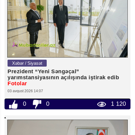
Xəbər / Siyasət
Prezident “Yeni Səngəçal”
yarımstansiyasının açılışında iştirak edib
Fotolar
03 avqust 2026 14:07
0
0
1 120