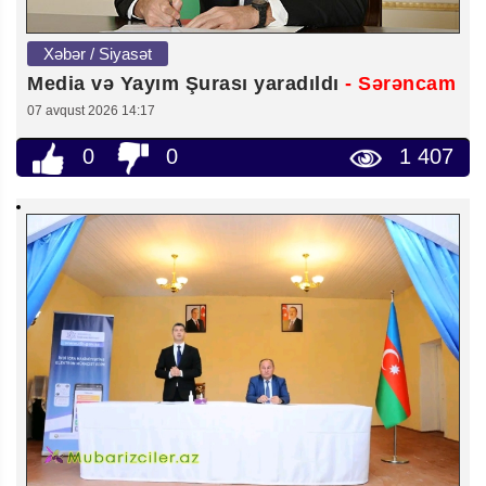
Xəbər / Siyasət
Media və Yayım Şurası yaradıldı
- Sərəncam
07 avqust 2026 14:17
0
0
1 407