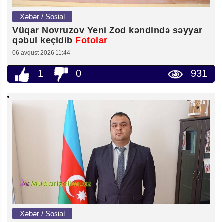
Xəbər / Sosial
Vüqar Novruzov Yeni Zod kəndində səyyar
qəbul keçidib
Fotolar
06 avqust 2026 11:44
1
0
931
Xəbər / Sosial