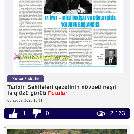
Xəbər / Media
Tarixin Səhifələri qəzetinin növbəti nəşri
işıq üzü görüb
Fotolar
05 avqust 2026 11:31
1
0
2 163