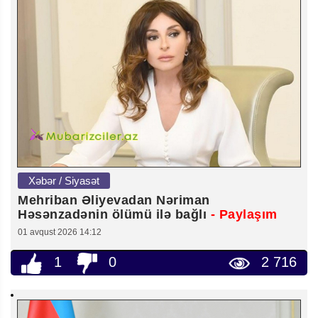
Xəbər / Siyasət
Mehriban Əliyevadan Nəriman
Həsənzadənin ölümü ilə bağlı
- Paylaşım
01 avqust 2026 14:12
1
0
2 716