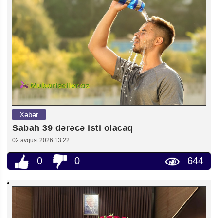
Xəbər
Sabah 39 dərəcə isti olacaq
02 avqust 2026 13:22
0
0
644