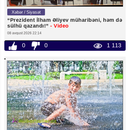
Xəbər / Siyasət
“Prezident İlham Əliyev müharibəni, həm də
sülhü qazandı!”
- Video
08 avqust 2026 22:14
0
0
1 113