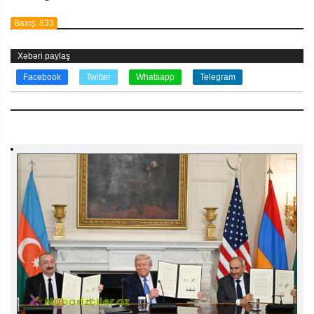
Baxış: 833
Xəbəri paylaş
Facebook
Twitter
Whatsapp
Telegram