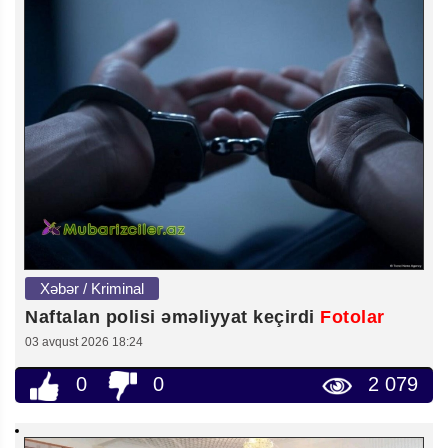
Xəbər / Kriminal
Naftalan polisi əməliyyat keçirdi
Fotolar
03 avqust 2026 18:24
0
0
2 079