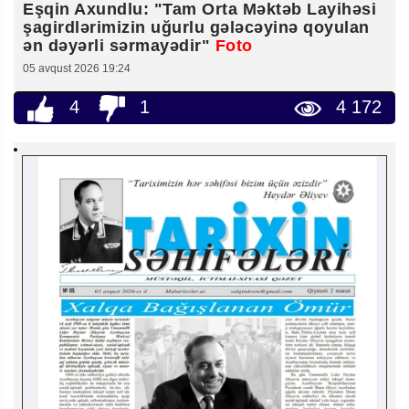
Eşqin Axundlu: "Tam Orta Məktəb Layihəsi
şagirdlərimizin uğurlu gələcəyinə qoyulan
ən dəyərli sərmayədir"
Foto
05 avqust 2026 19:24
4
1
4 172