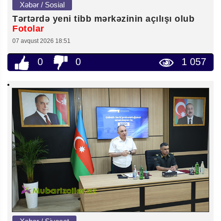
Xəbər / Sosial
Tərtərdə yeni tibb mərkəzinin açılışı olub
Fotolar
07 avqust 2026 18:51
0
0
1 057