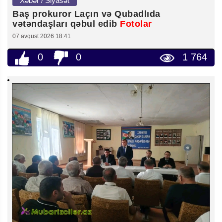
Xəbər / Siyasət
Baş prokuror Laçın və Qubadlıda
vətəndaşları qəbul edib
Fotolar
07 avqust 2026 18:41
0
0
1 764