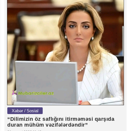
Xəbər / Sosial
“Dilimizin öz saflığını itirməməsi qarşıda
duran mühüm vəzifələrdəndir”