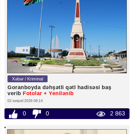
Xəbər / Kriminal
Goranboyda dəhşətli qətl hadisəsi baş
verib
Fotolar + Yenilənib
02 avqust 2026 08:14
0
0
2 863