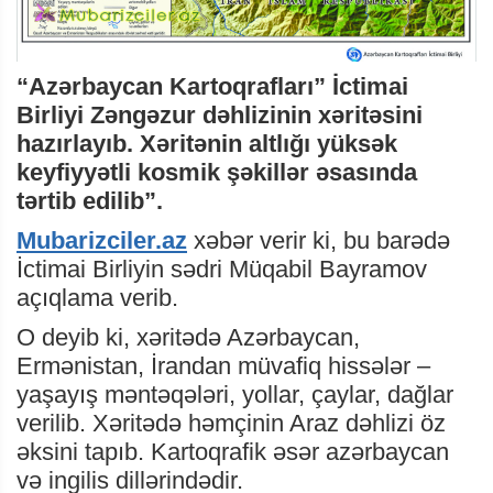
“Azərbaycan Kartoqrafları” İctimai
Birliyi Zəngəzur dəhlizinin xəritəsini
hazırlayıb. Xəritənin altlığı yüksək
keyfiyyətli kosmik şəkillər əsasında
tərtib edilib”.
Mubarizciler.az
xəbər verir ki, bu barədə
İctimai Birliyin sədri Müqabil Bayramov
açıqlama verib.
O deyib ki, xəritədə Azərbaycan,
Ermənistan, İrandan müvafiq hissələr –
yaşayış məntəqələri, yollar, çaylar, dağlar
verilib. Xəritədə həmçinin Araz dəhlizi öz
əksini tapıb. Kartoqrafik əsər azərbaycan
və ingilis dillərindədir.