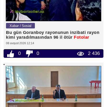
Xəbər / Sosial
Bu gün Goranboy rayonunun inzibati rayon
kimi yaradılmasından 96 il ötür
Fotolar
08 avqust 2026 12:14
0
0
2 436