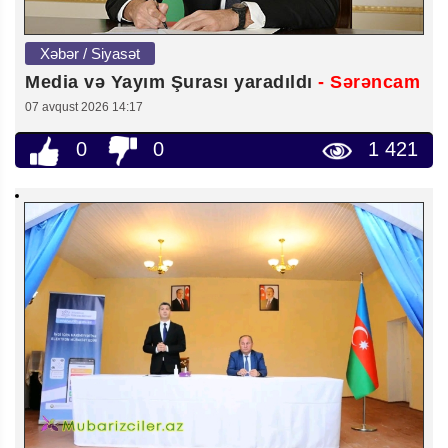
Xəbər / Siyasət
Media və Yayım Şurası yaradıldı
- Sərəncam
07 avqust 2026 14:17
0
0
1 421