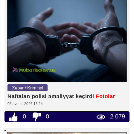
Xəbər / Kriminal
Naftalan polisi əməliyyat keçirdi
Fotolar
03 avqust 2026 18:24
0
0
2 079