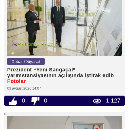
Xəbər / Siyasət
Prezident “Yeni Səngəçal”
yarımstansiyasının açılışında iştirak edib
Fotolar
03 avqust 2026 14:07
0
0
1 127