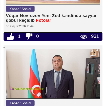
Xəbər / Sosial
Vüqar Novruzov Yeni Zod kəndində səyyar
qəbul keçidib
Fotolar
06 avqust 2026 11:44
1
0
931
Xəbər / Sosial