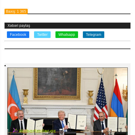
Baxış: 1 365
Xəbəri paylaş
Facebook
Twitter
Whatsapp
Telegram