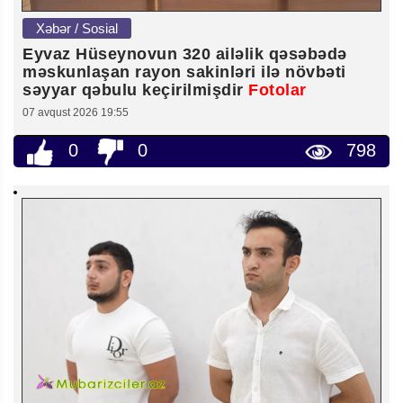
Xəbər / Sosial
Eyvaz Hüseynovun 320 ailəlik qəsəbədə
məskunlaşan rayon sakinləri ilə növbəti
səyyar qəbulu keçirilmişdir
Fotolar
07 avqust 2026 19:55
0
0
798