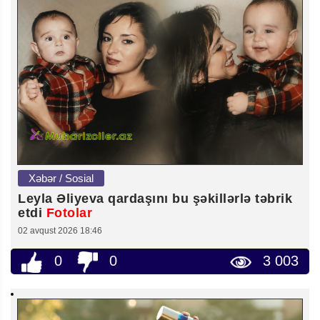
Xəbər / Sosial
Leyla Əliyeva qardaşını bu şəkillərlə təbrik
etdi
Fotolar
02 avqust 2026 18:46
0
0
3 003