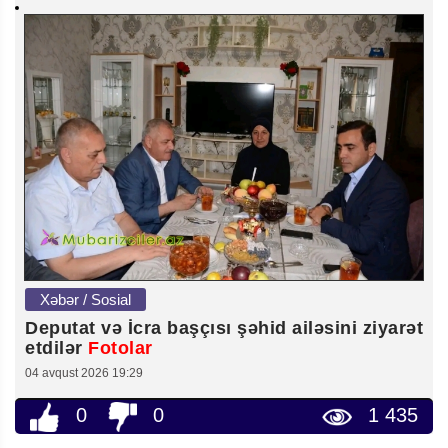
Xəbər / Sosial
Deputat və İcra başçısı şəhid ailəsini ziyarət
etdilər
Fotolar
04 avqust 2026 19:29
0
0
1 435