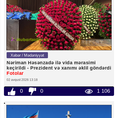
Xəbər / Mədəniyyət
Nəriman Həsənzadə ilə vida mərasimi
keçirildi - Prezident və xanımı əklil göndərdi
Fotolar
02 avqust 2026 13:18
0
0
1 106