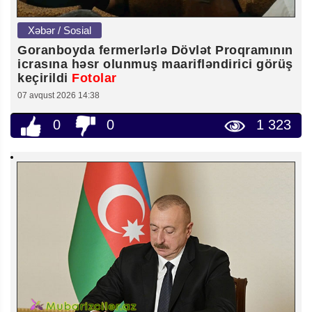
Xəbər / Sosial
Goranboyda fermerlərlə Dövlət Proqramının
icrasına həsr olunmuş maarifləndirici görüş
keçirildi
Fotolar
07 avqust 2026 14:38
0
0
1 323