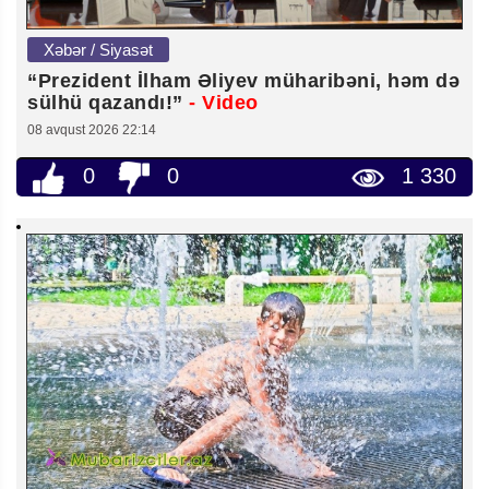
Xəbər / Siyasət
“Prezident İlham Əliyev müharibəni, həm də
sülhü qazandı!”
- Video
08 avqust 2026 22:14
0
0
1 330