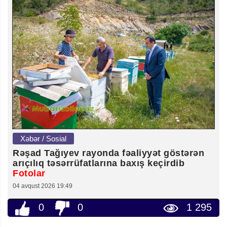
Xəbər / Sosial
Rəşad Tağıyev rayonda fəaliyyət göstərən
arıçılıq təsərrüfatlarına baxış keçirdib
Fotolar
04 avqust 2026 19:49
0
0
1 295