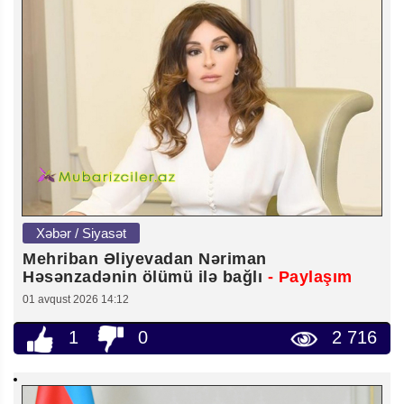
Xəbər / Siyasət
Mehriban Əliyevadan Nəriman
Həsənzadənin ölümü ilə bağlı
- Paylaşım
01 avqust 2026 14:12
1
0
2 716