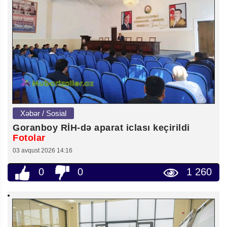
Xəbər / Sosial
Goranboy RİH-də aparat iclası keçirildi
Fotolar
03 avqust 2026 14:16
0
0
1 260