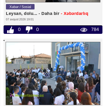
Xəbər / Sosial
Leysan, dolu... - Daha bir
- Xəbərdarlıq
07 avqust 2026 19:01
0
0
784