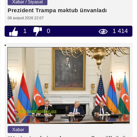
Xəbər / Siyasət
Prezident Trampa məktub ünvanladı
08 avqust 2026 22:07
1
0
1 414
Xəbər