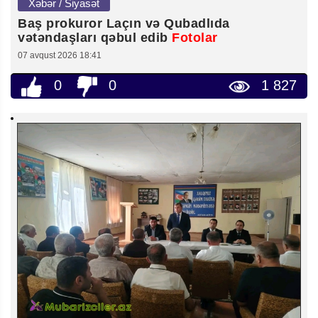
Xəbər / Siyasət
Baş prokuror Laçın və Qubadlıda
vətəndaşları qəbul edib
Fotolar
07 avqust 2026 18:41
0
0
1 827