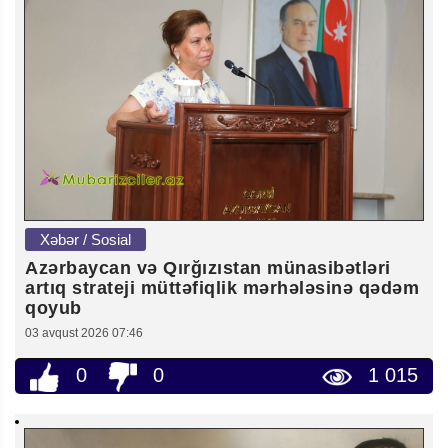
Xəbər / Sosial
Azərbaycan və Qırğızıstan münasibətləri
artıq strateji müttəfiqlik mərhələsinə qədəm
qoyub
03 avqust 2026 07:46
0
0
1 015