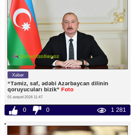
Xəbər
“Təmiz, saf, ədəbi Azərbaycan dilinin
qoruyucuları bizik”
Foto
01 avqust 2026 11:47
0
0
1 281