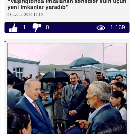
“Vaşinqtonda imzalanan sənədlər sülh üçün
yeni imkanlar yaradıb”
08 avqust 2026 12:19
1
0
1 169