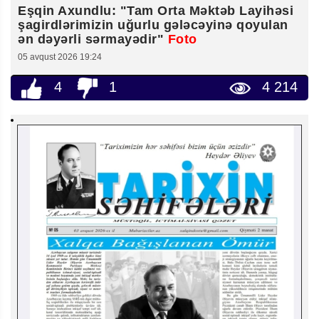
Eşqin Axundlu: "Tam Orta Məktəb Layihəsi
şagirdlərimizin uğurlu gələcəyinə qoyulan
ən dəyərli sərmayədir"
Foto
05 avqust 2026 19:24
4
1
4 214