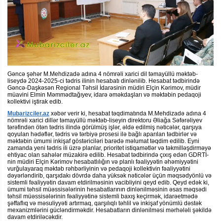
Gəncə şəhər M.Mehdizadə adına 4 nömrəli xarici dil təmayüllü məktəb-
liseydə 2024-2025-ci tədris ilinin hesabatı dinlənilib. Hesabat tədbirində
Gəncə-Daşkəsən Regional Təhsil İdarəsinin müdiri Elçin Kərimov, müdir
müavini Elmin Məmmədtağıyev, idarə əməkdaşları və məktəbin pedaqoji
kollektivi iştirak edib.
Mubarizciler.az
xəbər verir ki, hesabat təqdimatında M.Mehdizadə adına 4
nömrəli xarici dillər təmayüllü məktəb-liseyin direktoru Əliağa Səfərəliyev
tərəfindən ötən tədris ilində görülmüş işlər, əldə edilmiş nəticələr, qarşıya
qoyulan hədəflər, tədris və tərbiyə prosesi ilə bağlı aparılan tədbirlər və
məktəbin ümumi inkişaf göstəriciləri barədə məlumat təqdim edilib. Eyni
zamanda yeni tədris ili üzrə planlar, prioritet istiqamətlər və təkmilləşdirməyə
ehtiyac olan sahələr müzakirə edilib. Hesabat tədbirində çıxış edən GDRTİ-
nin müdiri Elçin Kərimov hesabatlılığın və planlı fəaliyyətin əhəmiyyətini
vurğulayaraq məktəb rəhbərliyinin və pedaqoji kollektivin fəaliyyətini
dəyərləndirib, qarşıdakı dövrdə daha yüksək nəticələr üçün məqsədyönlü və
sistemli fəaliyyətin davam etdirilməsinin vacibliyini qeyd edib. Qeyd edək ki,
ümumi təhsil müəssisələrinin hesabatlarının dinlənilməsinin əsas məqsədi
təhsil müəssisələrinin fəaliyyətinə sistemli baxış keçirmək, idarəetmədə
şəffaflıq və məsuliyyəti artırmaq, qarşılıqlı təhlil və inkişaf yönümlü dəstək
mexanizmlərini gücləndirməkdir. Hesabatların dinlənilməsi mərhələli şəkildə
davam etdiriləcəkdir.