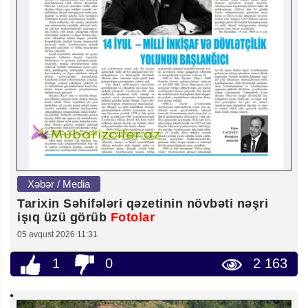
Xəbər / Media
Tarixin Səhifələri qəzetinin növbəti nəşri
işıq üzü görüb
Fotolar
05 avqust 2026 11:31
1
0
2 163