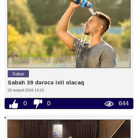
Xəbər
Sabah 39 dərəcə isti olacaq
02 avqust 2026 13:22
0
0
644