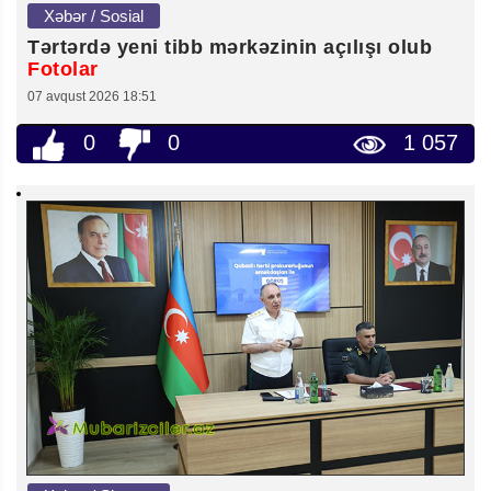
Xəbər / Sosial
Tərtərdə yeni tibb mərkəzinin açılışı olub
Fotolar
07 avqust 2026 18:51
0
0
1 057