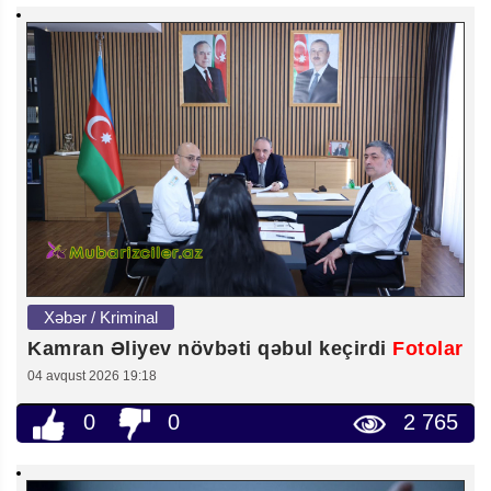
Xəbər / Kriminal
Kamran Əliyev növbəti qəbul keçirdi
Fotolar
04 avqust 2026 19:18
0
0
2 765