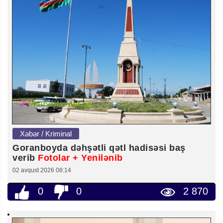
Xəbər / Kriminal
Goranboyda dəhşətli qətl hadisəsi baş
verib
Fotolar + Yenilənib
02 avqust 2026 08:14
0
0
2 870