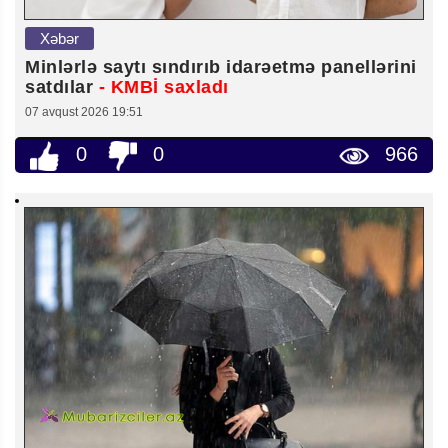
Xəbər
Minlərlə saytı sındırıb idarəetmə panellərini
satdılar
- KMBİ saxladı
07 avqust 2026 19:51
0
0
966