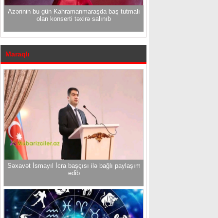
Azərinin bu gün Kahramanmaraşda baş tutmalı
olan konserti təxirə salınıb
Maraqlı
Səxavət İsmayıl İcra başçısı ilə bağlı paylaşım
edib