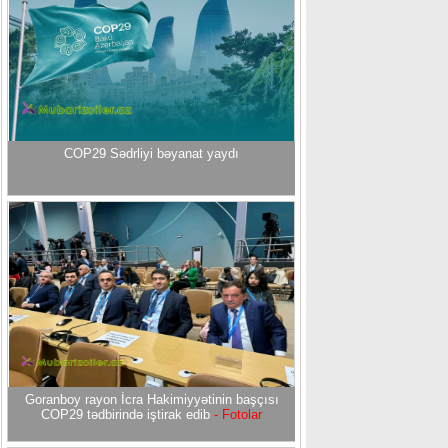
COP29 Sədrliyi bəyanat yaydı
Goranboy rayon İcra Hakimiyyətinin başçısı
COP29 tədbirində iştirak edib
- Fotolar