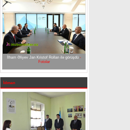
İlham Əliyev Jan Kristof Rollan ilə görüşdü
-
Fotolar
İdman