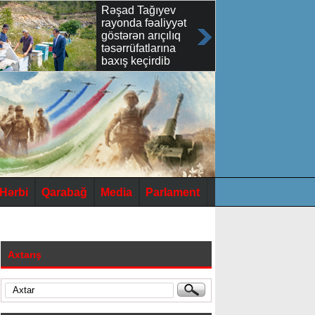
Rəşad Tağıyev
rayonda fəaliyyət
göstərən arıçılıq
təsərrüfatlarına
baxış keçirdib
Hərbi
Qarabağ
Media
Parlament
Axtarış