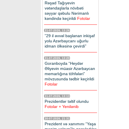
Rəşad Tağıyevin
vətəndaşlarla növbəti
səyyar qəbulu Nərimanlı
kəndində keçirildi
Fotolar
31-07-2026, 13:26
”29 il əvvəl başlanan inkişaf
yolu Azərbaycanı uğurlu
idman ölkəsinə çevirdi”
31-07-2026, 13:20
Goranboyda “Heydər
Əliyevin müasir Azərbaycan
memarlığına töhfələri”
mövzusunda tədbir keçirildi
Fotolar
31-07-2026, 13:13
Prezidentlər təltif olundu
Fotolar + Yenilənib
30-07-2026, 21:31
Prezident və xanımını “Yaşa