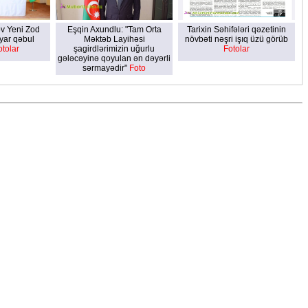
v Yeni Zod
Eşqin Axundlu: "Tam Orta
Tarixin Səhifələri qəzetinin
yar qəbul
Məktəb Layihəsi
növbəti nəşri işıq üzü görüb
otolar
şagirdlərimizin uğurlu
Fotolar
gələcəyinə qoyulan ən dəyərli
sərmayədir"
Foto