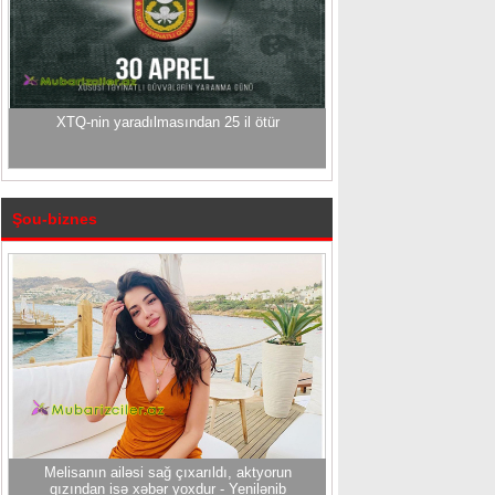
XTQ-nin yaradılmasından 25 il ötür
Şou-biznes
Melisanın ailəsi sağ çıxarıldı, aktyorun
qızından isə xəbər yoxdur - Yenilənib