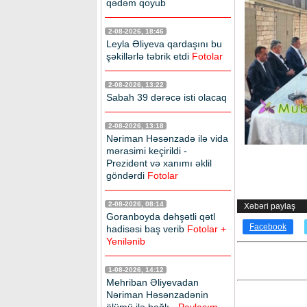
qədəm qoyub
2-08-2026, 18:46
Leyla Əliyeva qardaşını bu
şəkillərlə təbrik etdi
Fotolar
2-08-2026, 13:22
Sabah 39 dərəcə isti olacaq
2-08-2026, 13:18
Nəriman Həsənzadə ilə vida
mərasimi keçirildi -
Prezident və xanımı əklil
göndərdi
Fotolar
2-08-2026, 08:14
Xəbəri paylaş
Goranboyda dəhşətli qətl
Facebook
hadisəsi baş verib
Fotolar +
Yenilənib
1-08-2026, 14:12
Mehriban Əliyevadan
Nəriman Həsənzadənin