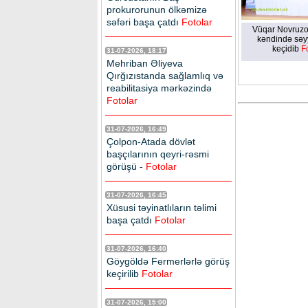
prokurorunun ölkəmizə
səfəri başa çatdı
Fotolar
Vüqar Novruzo
kəndində səy
keçidib
F
31-07-2026, 18:17
Mehriban Əliyeva
Qırğızıstanda sağlamlıq və
reabilitasiya mərkəzində
Fotolar
31-07-2026, 16:49
Çolpon-Atada dövlət
başçılarının qeyri-rəsmi
görüşü -
Fotolar
31-07-2026, 16:45
Xüsusi təyinatlıların təlimi
başa çatdı
Fotolar
31-07-2026, 16:40
Göygöldə Fermerlərlə görüş
keçirilib
Fotolar
31-07-2026, 15:00