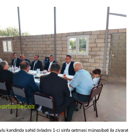
ylu kəndində şəhid övladını 1-ci sinfə getməsi münasibəti ilə ziyarət