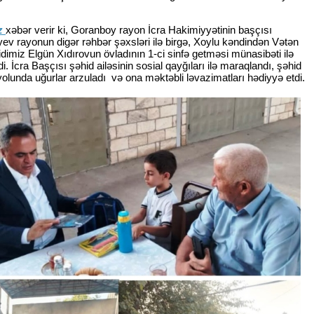
az
xəbər verir ki, Goranboy rayon İcra Hakimiyyətinin başçısı
v rayonun digər rəhbər şəxsləri ilə birgə, Xoylu kəndindən Vətən
dimiz Elgün Xıdırovun övladının 1-ci sinfə getməsi münasibəti ilə
di. İcra Başçısı şəhid ailəsinin sosial qayğıları ilə maraqlandı, şəhid
 yolunda uğurlar arzuladı və ona məktəbli ləvazimatları hədiyyə etdi.