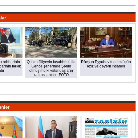
lar
kə rəhbərinin
Qasım Əliyevin təşəbbüsü ilə
Rövşən Eyyubov mənim üçün
larının tərkib
Gəncə şəhərində Şəhid
əziz və dəyərli insandır
dir
olmuş mülki vətəndaşların
xatirəsi anılıb - FOTO
ənlər