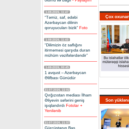
ölümü ilə bağlı
- Paylaşım
1-08-2026, 11:47
Çox oxunan
“Təmiz, saf, ədəbi
Azərbaycan dilinin
qoruyucuları bizik”
Foto
1-08-2026, 11:43
“Dilimizin öz saflığını
itirməməsi qarşıda duran
mühüm vəzifələrdəndir”
Bu islahatlar öl
mütərəqqi islahat
hissəsi
1-08-2026, 00:45
1 avqust – Azərbaycan
Əlifbası Günüdür
31-07-2026, 22:02
Qırğızıstan mediası İlham
Son yüklən
Əliyevin səfərini geniş
işıqlandırdı
Fotolar +
Yenilənib
31-07-2026, 21:57
Gürcüstanın Baş