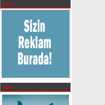
Reklam
Cop29