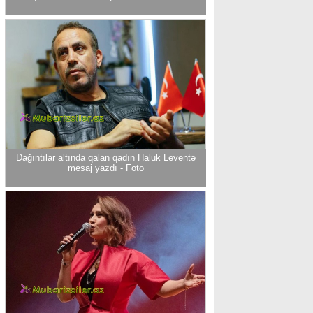
Dağıntılar altında qalan qadın Haluk Leventə
mesaj yazdı - Foto