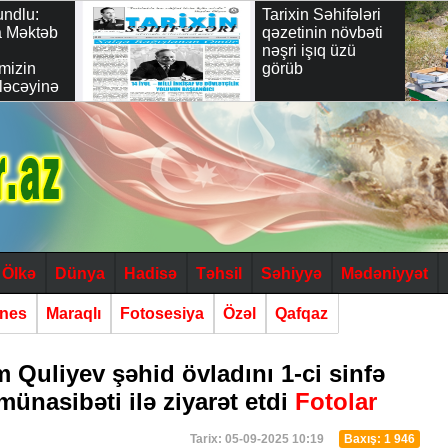
dlu:
Tarixin Səhifələri
Məktəb
qəzetinin növbəti
nəşri işıq üzü
zin
görüb
cəyinə
dəyərli
"
Ölkə
Dünya
Hadisə
Təhsil
Səhiyyə
Mədəniyyət
znes
Maraqlı
Fotosesiya
Özəl
Qafqaz
 Quliyev şəhid övladını 1-ci sinfə
münasibəti ilə ziyarət etdi
Fotolar
Tarix: 05-09-2025 10:19
Baxış: 1 946