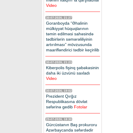
mənim xalqım”la qarşıladılar
Video
30-07-2026, 21:27
Goranboyda “Əhalinin
mülkiyyət hüquqlarının
təmin edilməsi sahəsində
tədbirlərin səmərəliliyinin
artırılması” mövzusunda
maarifləndirici tədbir keçirilib
30-07-2026, 21:23
Kiberpolis fişinq şəbəkəsinin
daha iki üzvünü saxladı
Video
30-07-2026, 19:02
Prezident Qırğız
Respublikasına dövlət
səfərinə gedib
Fotolar
29-07-2026, 18:30
Gürcüstanın Baş prokuroru
Azərbaycanda səfərdədir