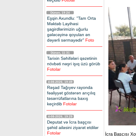
keçidib
Fotolar
Dünən, 19:24
Eşqin Axundlu: "Tam Orta
Məktəb Layihəsi
şagirdlərimizin uğurlu
gələcəyinə qoyulan ən
dəyərli sərmayədir"
Foto
Dünən, 11:31
Tarixin Səhifələri qəzetinin
növbəti nəşri işıq üzü görüb
Fotolar
4-08-2026, 19:49
Rəşad Tağıyev rayonda
fəaliyyət göstərən arıçılıq
təsərrüfatlarına baxış
keçirdib
Fotolar
4-08-2026, 19:29
Deputat və İcra başçısı
şəhid ailəsini ziyarət etdilər
Fotolar
İcra Başçısı Xo