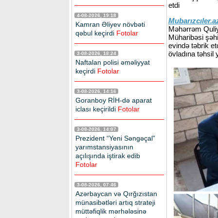
etdi
4-08-2026, 19:18
Mubarızcıler.
Kamran Əliyev növbəti
Məhərrəm Quliye
qəbul keçirdi
Fotolar
Müharibəsi şəhi
evində təbrik et
övladına təhsil
3-08-2026, 18:24
Naftalan polisi əməliyyat
keçirdi
Fotolar
3-08-2026, 14:16
Goranboy RİH-də aparat
iclası keçirildi
Fotolar
3-08-2026, 14:07
Prezident “Yeni Səngəçal”
yarımstansiyasının
açılışında iştirak edib
Fotolar
3-08-2026, 07:46
Azərbaycan və Qırğızıstan
münasibətləri artıq strateji
müttəfiqlik mərhələsinə