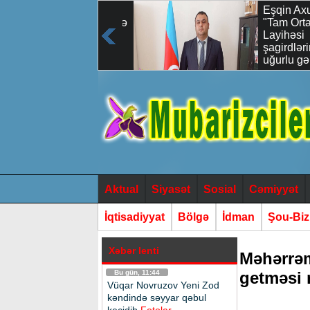
Vüqar Novruzov
Eşqin Axun
Yeni Zod kəndində
"Tam Orta 
səyyar qəbul
Layihəsi
keçidib
şagirdlərimi
uğurlu gələ
qoyulan ən 
sərmayədir
Aktual
Siyasət
Sosial
Cəmiyyət
İqtisadiyyat
Bölgə
İdman
Şou-Bi
Xəbər lenti
Məhərrəm
Bu gün, 11:44
getməsi 
Vüqar Novruzov Yeni Zod
kəndində səyyar qəbul