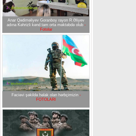
Anar Qədiməliyev Goranboy rayon R.Əliyev
adına Kəhrizli kənd tam orta məktəbdə olub
-
Fotolar
Faciəvi şəkildə həlak olan hərbçimizin
-
FOTOLARI