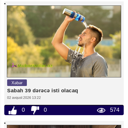
Xəbər
Sabah 39 dərəcə isti olacaq
02 avqust 2026 13:22
0
0
574