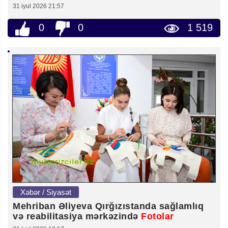
31 iyul 2026 21:57
0
0
1 519
Xəbər / Siyasət
Mehriban Əliyeva Qırğızıstanda sağlamlıq
və reabilitasiya mərkəzində
Fotolar