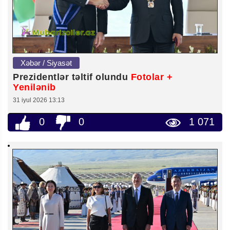
Xəbər / Siyasət
Prezidentlər təltif olundu
Fotolar +
Yenilənib
31 iyul 2026 13:13
0
0
1 071