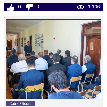
0
0
1 106
Xəbər / Sosial