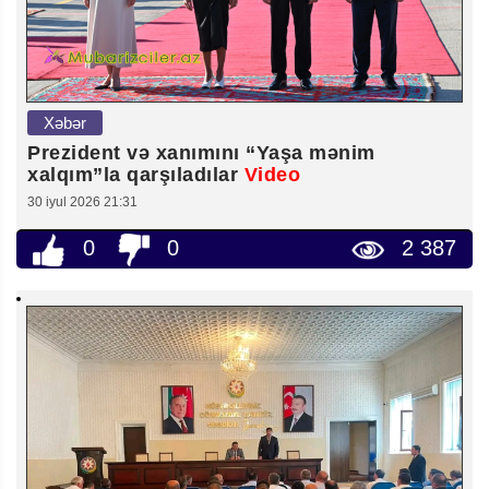
Xəbər
Prezident və xanımını “Yaşa mənim
xalqım”la qarşıladılar
Video
30 iyul 2026 21:31
0
0
2 387