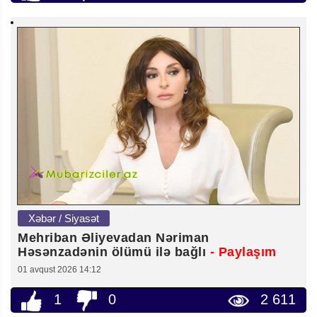
Xəbər / Siyasət
Mehriban Əliyevadan Nəriman
Həsənzadənin ölümü ilə bağlı
- Paylaşım
01 avqust 2026 14:12
1
0
2 611