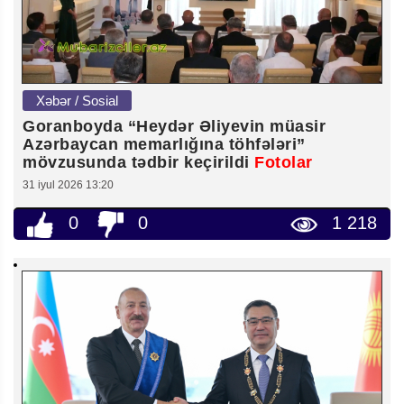
Xəbər / Sosial
Goranboyda “Heydər Əliyevin müasir
Azərbaycan memarlığına töhfələri”
mövzusunda tədbir keçirildi
Fotolar
31 iyul 2026 13:20
0
0
1 218