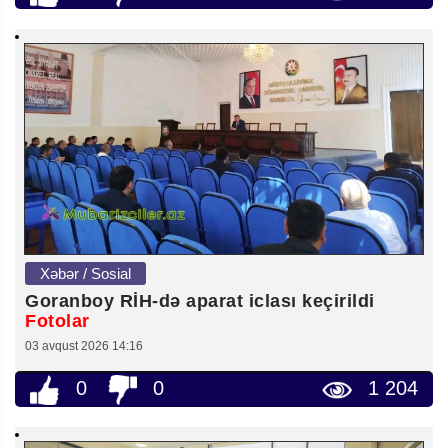
Xəbər / Sosial
Goranboy RİH-də aparat iclası keçirildi
Fotolar
03 avqust 2026 14:16
0
0
1 204