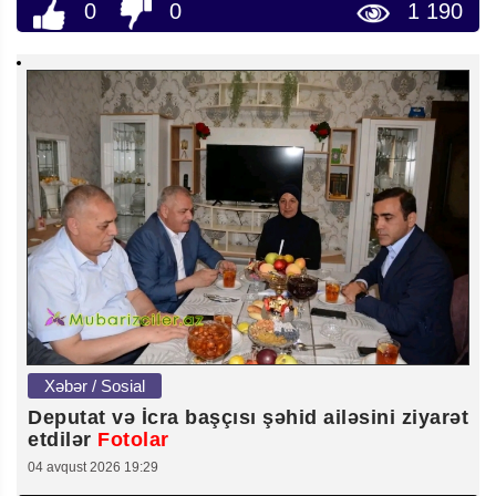
0
0
1 190
Xəbər / Sosial
Deputat və İcra başçısı şəhid ailəsini ziyarət
etdilər
Fotolar
04 avqust 2026 19:29