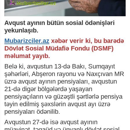
Avqust ayının bütün sosial ödənişləri
yekunlaşıb.
Mubarizciler.az
xəbər verir ki, bu barədə
Dövlət Sosial Müdafiə Fondu (DSMF)
məlumat yayıb.
Belə ki, avqustun 13-də Bakı, Sumqayıt
şəhərləri, Abşeron rayonu və Naxçıvan MR
üzrə avqust ayının pensiyaları, avqustun
21-də digər bölgələrdə yaşayan
pensiyaçıların və güzəştli şərtlərlə pensiya
təyin edilmiş şəxslərin avqust ayı üzrə
pensiyaları ödənilib.
Avqustun 27-də isə avqust ayının
müavinət, təqaüd və ünvanlı dövlət sosial