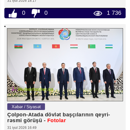
31 iyul 2026 18:17
0
0
1 736
Xəbər / Siyasət
Çolpon-Atada dövlət başçılarının qeyri-
rəsmi görüşü -
Fotolar
31 iyul 2026 16:49