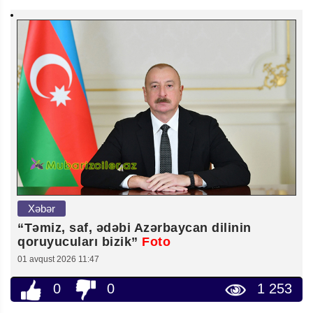
Xəbər
“Təmiz, saf, ədəbi Azərbaycan dilinin
qoruyucuları bizik”
Foto
01 avqust 2026 11:47
0
0
1 253