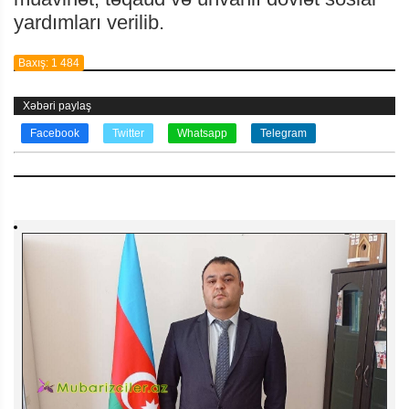
yardımları verilib.
Baxış: 1 484
Xəbəri paylaş
Facebook
Twitter
Whatsapp
Telegram