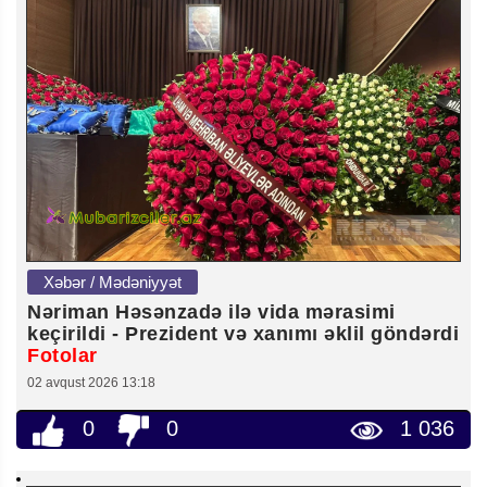
Xəbər / Mədəniyyət
Nəriman Həsənzadə ilə vida mərasimi
keçirildi - Prezident və xanımı əklil göndərdi
Fotolar
02 avqust 2026 13:18
0
0
1 036