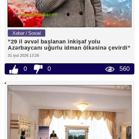
Xəbər / Sosial
”29 il əvvəl başlanan inkişaf yolu
Azərbaycanı uğurlu idman ölkəsinə çevirdi”
31 iyul 2026 13:26
0
0
560