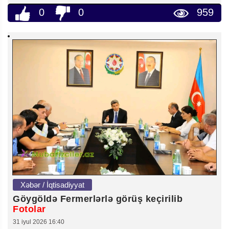
0
0
959
Xəbər / İqtisadiyyat
Göygöldə Fermerlərlə görüş keçirilib
Fotolar
31 iyul 2026 16:40