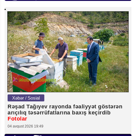
Xəbər / Sosial
Rəşad Tağıyev rayonda fəaliyyət göstərən
arıçılıq təsərrüfatlarına baxış keçirdib
Fotolar
04 avqust 2026 19:49