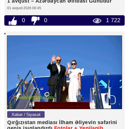
1 avqust – Azərbaycan Əlifbası Günüdür
01 avqust 2026 00:45
0
0
1 722
Xəbər / Siyasət
Qırğızıstan mediası İlham Əliyevin səfərini
geniş işıqlandırdı
Fotolar + Yenilənib