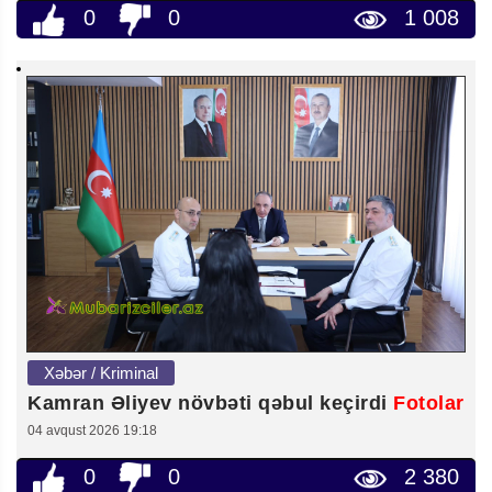
0
0
1 008
Xəbər / Kriminal
Kamran Əliyev növbəti qəbul keçirdi
Fotolar
04 avqust 2026 19:18
0
0
2 380