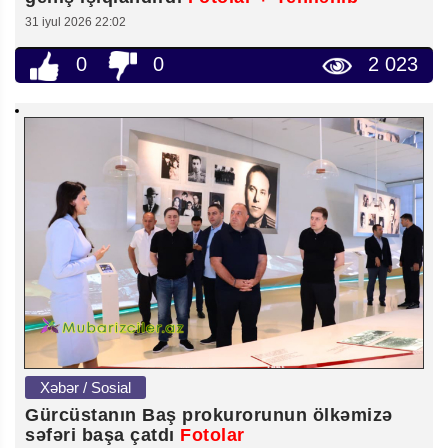
31 iyul 2026 22:02
0
0
2 023
Xəbər / Sosial
Gürcüstanın Baş prokurorunun ölkəmizə
səfəri başa çatdı
Fotolar