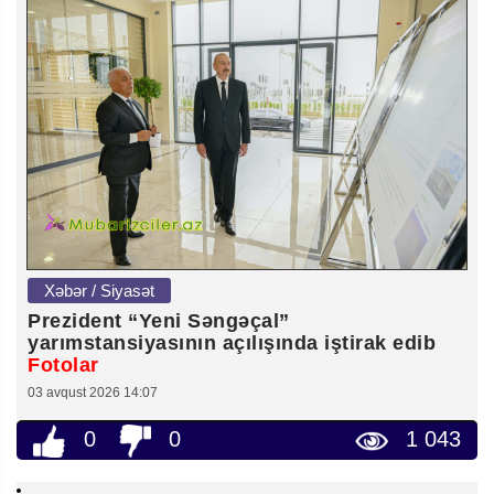
Xəbər / Siyasət
Prezident “Yeni Səngəçal”
yarımstansiyasının açılışında iştirak edib
Fotolar
03 avqust 2026 14:07
0
0
1 043