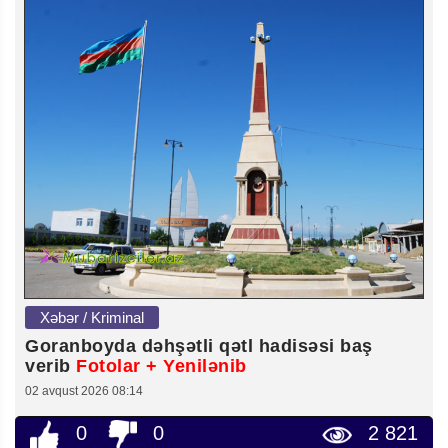
Xəbər / Kriminal
Goranboyda dəhşətli qətl hadisəsi baş
verib
Fotolar + Yenilənib
02 avqust 2026 08:14
0
0
2 821