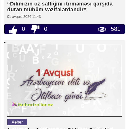
“Dilimizin öz saflığını itirməməsi qarşıda
duran mühüm vəzifələrdəndir”
01 avqust 2026 11:43
0
0
581
Xəbər