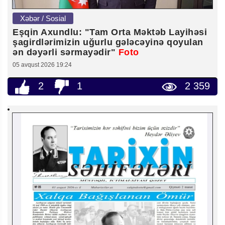
Xəbər / Sosial
Eşqin Axundlu: "Tam Orta Məktəb Layihəsi
şagirdlərimizin uğurlu gələcəyinə qoyulan
ən dəyərli sərmayədir"
Foto
05 avqust 2026 19:24
2
1
2 359