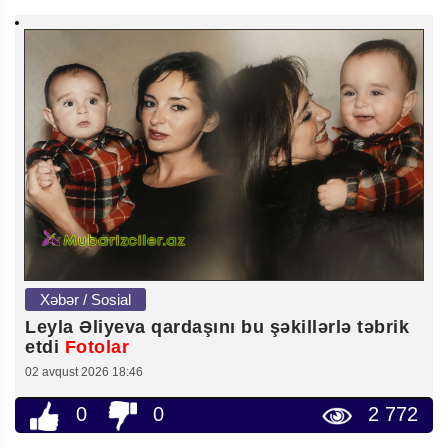
Xəbər / Sosial
Leyla Əliyeva qardaşını bu şəkillərlə təbrik
etdi
Fotolar
02 avqust 2026 18:46
0
0
2 772