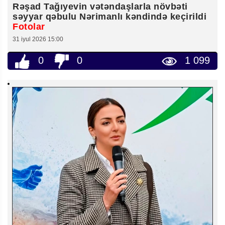
Rəşad Tağıyevin vətəndaşlarla növbəti
səyyar qəbulu Nərimanlı kəndində keçirildi
Fotolar
31 iyul 2026 15:00
0
0
1 099