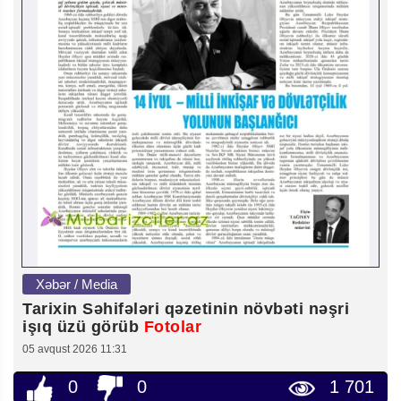
Xəbər / Media
Tarixin Səhifələri qəzetinin növbəti nəşri
işıq üzü görüb
Fotolar
05 avqust 2026 11:31
0
0
1 701