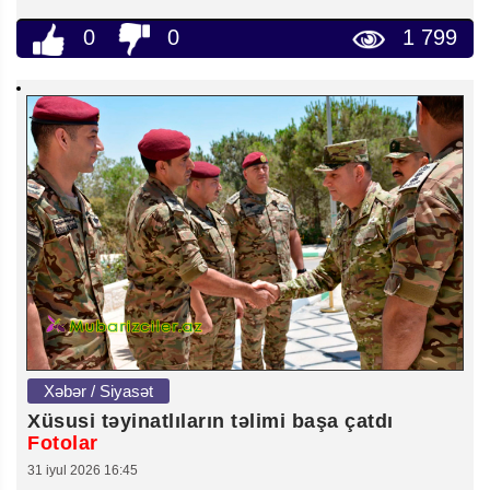
0
0
1 799
Xəbər / Siyasət
Xüsusi təyinatlıların təlimi başa çatdı
Fotolar
31 iyul 2026 16:45