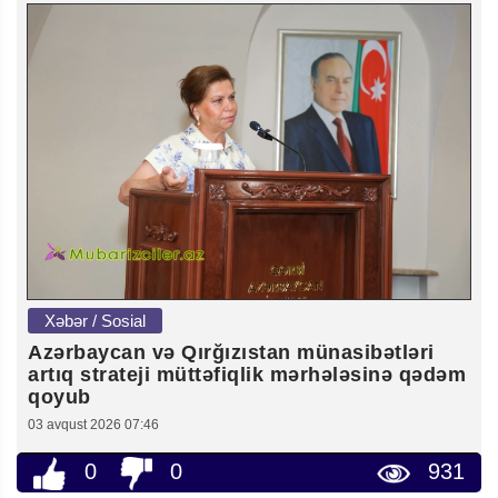
Xəbər / Sosial
Azərbaycan və Qırğızıstan münasibətləri
artıq strateji müttəfiqlik mərhələsinə qədəm
qoyub
03 avqust 2026 07:46
0
0
931