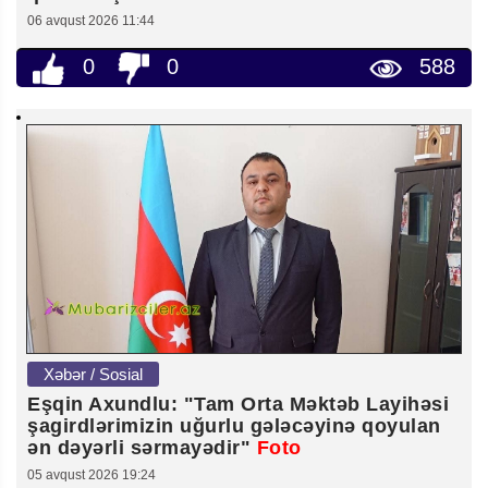
06 avqust 2026 11:44
0
0
588
Xəbər / Sosial
Eşqin Axundlu: "Tam Orta Məktəb Layihəsi
şagirdlərimizin uğurlu gələcəyinə qoyulan
ən dəyərli sərmayədir"
Foto
05 avqust 2026 19:24