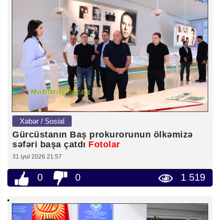
Xəbər / Sosial
Gürcüstanın Baş prokurorunun ölkəmizə
səfəri başa çatdı
Fotolar
31 iyul 2026 21:57
0
0
1 519