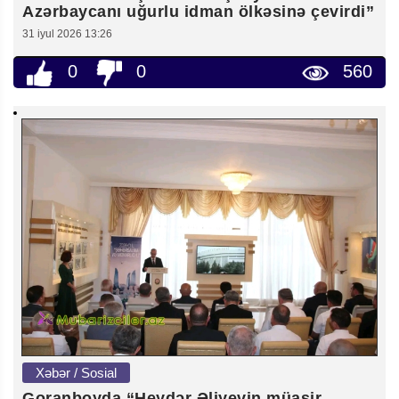
Azərbaycanı uğurlu idman ölkəsinə çevirdi”
31 iyul 2026 13:26
0
0
560
Xəbər / Sosial
Goranboyda “Heydər Əliyevin müasir