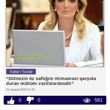
Xəbər / Sosial
“Dilimizin öz saflığını itirməməsi qarşıda
duran mühüm vəzifələrdəndir”
01 avqust 2026 11:43
0
0
581