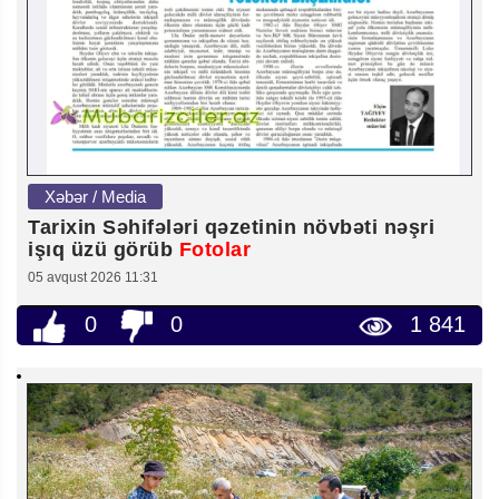
Xəbər / Media
Tarixin Səhifələri qəzetinin növbəti nəşri
işıq üzü görüb
Fotolar
05 avqust 2026 11:31
0
0
1 841