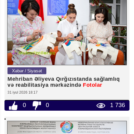
Xəbər / Siyasət
Mehriban Əliyeva Qırğızıstanda sağlamlıq
və reabilitasiya mərkəzində
Fotolar
31 iyul 2026 18:17
0
0
1 736