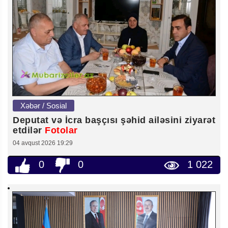
Xəbər / Sosial
Deputat və İcra başçısı şəhid ailəsini ziyarət
etdilər
Fotolar
04 avqust 2026 19:29
0
0
1 022