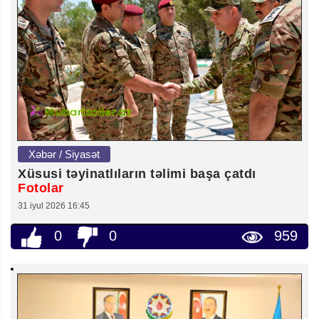
Xəbər / Siyasət
Xüsusi təyinatlıların təlimi başa çatdı
Fotolar
31 iyul 2026 16:45
0
0
959