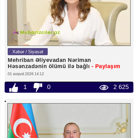
Xəbər / Siyasət
Mehriban Əliyevadan Nəriman
Həsənzadənin ölümü ilə bağlı
- Paylaşım
01 avqust 2026 14:12
1
0
2 625