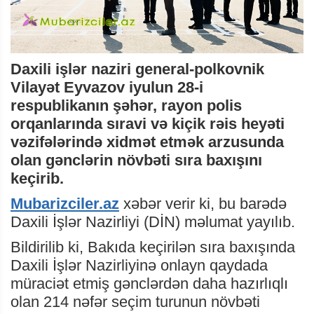
Daxili işlər naziri general-polkovnik
Vilayət Eyvazov iyulun 28-i
respublikanın şəhər, rayon polis
orqanlarında sıravi və kiçik rəis heyəti
vəzifələrində xidmət etmək arzusunda
olan gənclərin növbəti sıra baxışını
keçirib.
Mubarizciler.az
xəbər verir ki, bu barədə
Daxili İşlər Nazirliyi (DİN) məlumat yayılıb.
Bildirilib ki, Bakıda keçirilən sıra baxışında
Daxili İşlər Nazirliyinə onlayn qaydada
müraciət etmiş gənclərdən daha hazırlıqlı
olan 214 nəfər seçim turunun növbəti