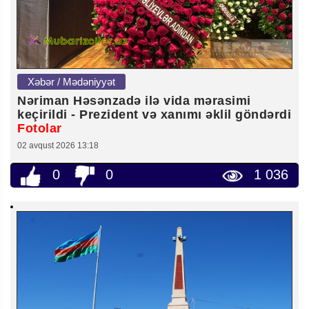
Xəbər / Mədəniyyət
Nəriman Həsənzadə ilə vida mərasimi
keçirildi - Prezident və xanımı əklil göndərdi
Fotolar
02 avqust 2026 13:18
0
0
1 036