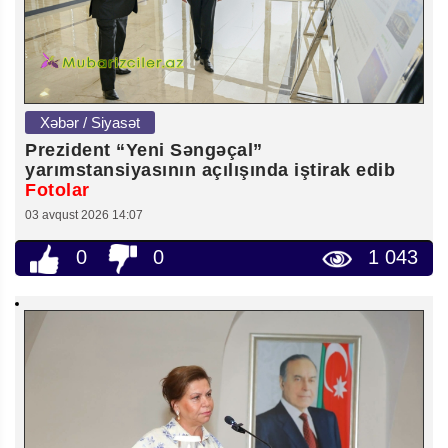
Xəbər / Siyasət
Prezident “Yeni Səngəçal”
yarımstansiyasının açılışında iştirak edib
Fotolar
03 avqust 2026 14:07
0
0
1 043