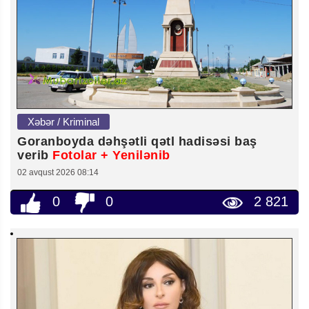
Xəbər / Kriminal
Goranboyda dəhşətli qətl hadisəsi baş
verib
Fotolar + Yenilənib
02 avqust 2026 08:14
0
0
2 821