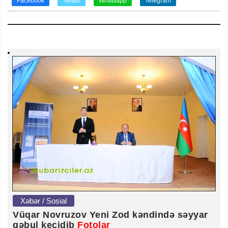
Facebook
Twitter
Whatsapp
Telegram
Xəbər / Sosial
Vüqar Novruzov Yeni Zod kəndində səyyar
qəbul keçidib
Fotolar