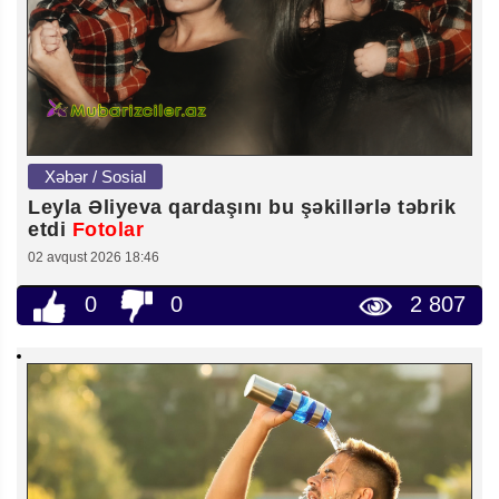
Xəbər / Sosial
Leyla Əliyeva qardaşını bu şəkillərlə təbrik
etdi
Fotolar
02 avqust 2026 18:46
0
0
2 807