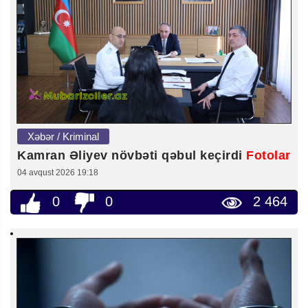
Xəbər / Kriminal
Kamran Əliyev növbəti qəbul keçirdi
Fotolar
04 avqust 2026 19:18
0
0
2 464