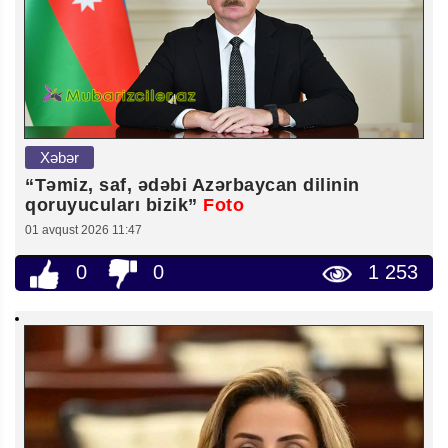
Xəbər
“Təmiz, saf, ədəbi Azərbaycan dilinin
qoruyucuları bizik”
Foto
01 avqust 2026 11:47
0
0
1 253