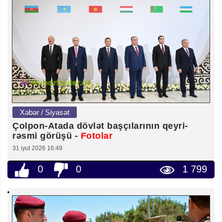
Xəbər / Siyasət
Çolpon-Atada dövlət başçılarının qeyri-
rəsmi görüşü -
Fotolar
31 iyul 2026 16:49
0
0
1 799