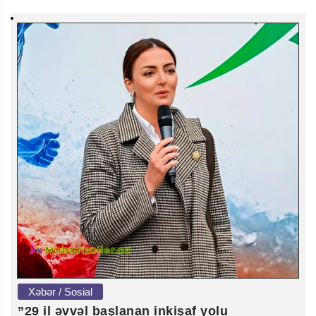
Xəbər / Sosial
”29 il əvvəl başlanan inkişaf yolu