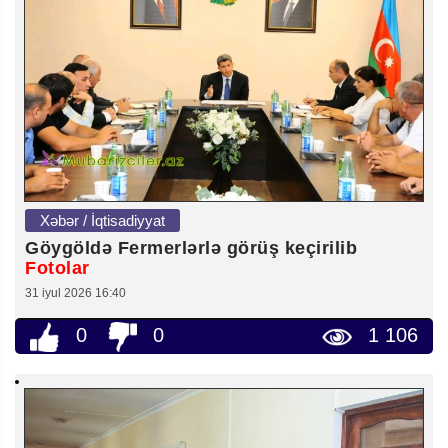
Xəbər / İqtisadiyyat
Göygöldə Fermerlərlə görüş keçirilib
Fotolar
31 iyul 2026 16:40
0
0
1 106