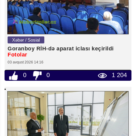
Xəbər / Sosial
Goranboy RİH-də aparat iclası keçirildi
Fotolar
03 avqust 2026 14:16
0
0
1 204