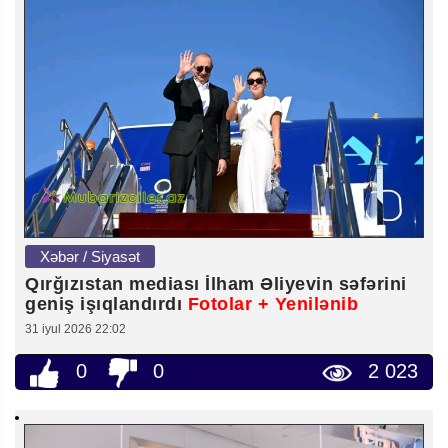
Xəbər / Siyasət
Qırğızıstan mediası İlham Əliyevin səfərini
geniş işıqlandırdı
Fotolar + Yenilənib
31 iyul 2026 22:02
0
0
2 023