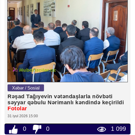
Xəbər / Sosial
Rəşad Tağıyevin vətəndaşlarla növbəti
səyyar qəbulu Nərimanlı kəndində keçirildi
Fotolar
31 iyul 2026 15:00
0
0
1 099