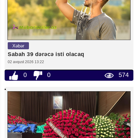
Xəbər
Sabah 39 dərəcə isti olacaq
02 avqust 2026 13:22
0
0
574