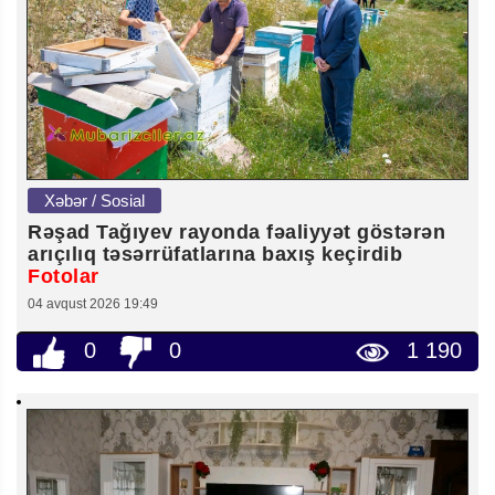
Xəbər / Sosial
Rəşad Tağıyev rayonda fəaliyyət göstərən
arıçılıq təsərrüfatlarına baxış keçirdib
Fotolar
04 avqust 2026 19:49
0
0
1 190