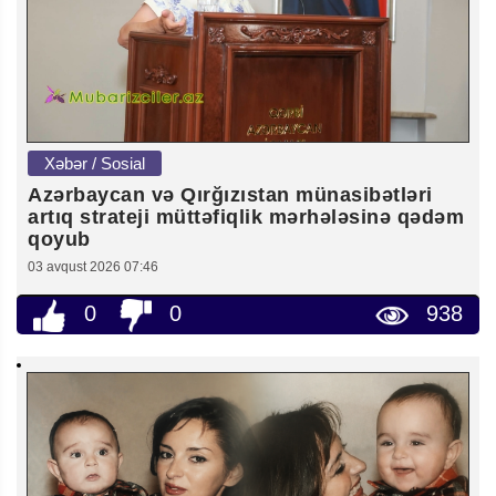
Xəbər / Sosial
Azərbaycan və Qırğızıstan münasibətləri
artıq strateji müttəfiqlik mərhələsinə qədəm
qoyub
03 avqust 2026 07:46
0
0
938