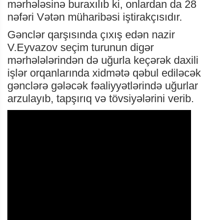
mərhələsinə buraxılıb ki, onlardan da 28
nəfəri Vətən müharibəsi iştirakçısıdır.
Gənclər qarşısında çıxış edən nazir
V.Eyvazov seçim turunun digər
mərhələlərindən də uğurla keçərək daxili
işlər orqanlarında xidmətə qəbul ediləcək
gənclərə gələcək fəaliyyətlərində uğurlar
arzulayıb, tapşırıq və tövsiyələrini verib.