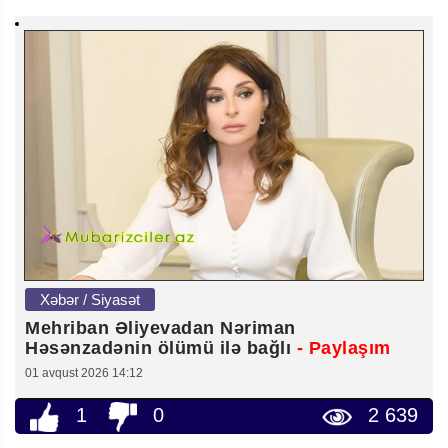
Xəbər / Siyasət
Mehriban Əliyevadan Nəriman
Həsənzadənin ölümü ilə bağlı
- Paylaşım
01 avqust 2026 14:12
1
0
2 639