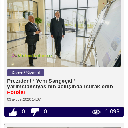
Xəbər / Siyasət
Prezident “Yeni Səngəçal”
yarımstansiyasının açılışında iştirak edib
Fotolar
03 avqust 2026 14:07
0
0
1 099