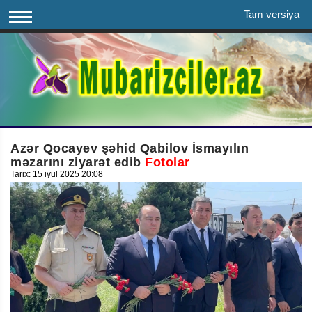
Tam versiya
Azər Qocayev şəhid Qabilov İsmayılın
məzarını ziyarət edib
Fotolar
Tarix: 15 iyul 2025 20:08