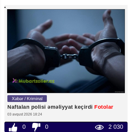
Xəbər / Kriminal
Naftalan polisi əməliyyat keçirdi
Fotolar
03 avqust 2026 18:24
0
0
2 030