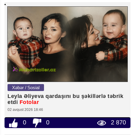
Xəbər / Sosial
Leyla Əliyeva qardaşını bu şəkillərlə təbrik
etdi
Fotolar
02 avqust 2026 18:46
0
0
2 870