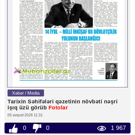
Xəbər / Media
Tarixin Səhifələri qəzetinin növbəti nəşri
işıq üzü görüb
Fotolar
05 avqust 2026 11:31
0
0
1 967