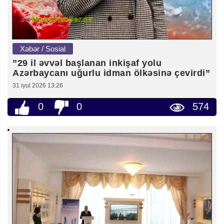
Xəbər / Sosial
”29 il əvvəl başlanan inkişaf yolu
Azərbaycanı uğurlu idman ölkəsinə çevirdi”
31 iyul 2026 13:26
0
0
574