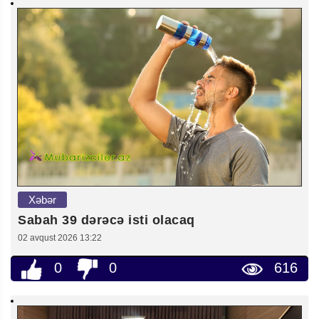
Xəbər
Sabah 39 dərəcə isti olacaq
02 avqust 2026 13:22
0
0
616