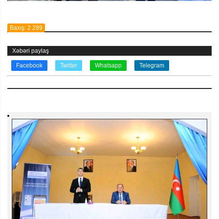
Baxış: 2 289
Xəbəri paylaş
Facebook
Twitter
Whatsapp
Telegram