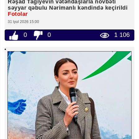
Rəşad Tağıyevin vətəndaşlarla növbəti
səyyar qəbulu Nərimanlı kəndində keçirildi
Fotolar
31 iyul 2026 15:00
0
0
1 106