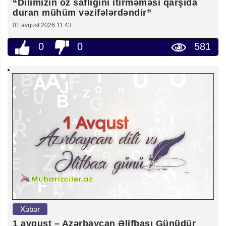
“Dilimizin öz saflığını itirməməsi qarşıda
duran mühüm vəzifələrdəndir”
01 avqust 2026 11:43
0
0
581
Xəbər
1 avqust – Azərbaycan Əlifbası Günüdür