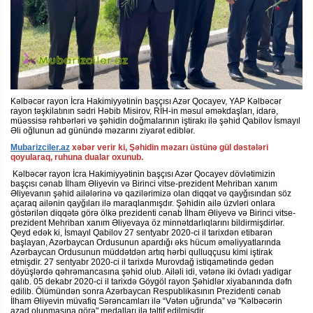
Kəlbəcər rayon İcra Hakimiyyətinin başçısı Azər Qocayev, YAP Kəlbəcər
rayon təşkilatının sədri Həbib Misirov, RİH-in məsul əməkdaşları, idarə,
müəssisə rəhbərləri və şəhidin doğmalarının iştirakı ilə şəhid Qabilov İsmayıl
Əli oğlunun ad günündə məzarını ziyarət ediblər.
Mubarizciler.az
xəbər verir ki, Şəhidin məzarı üstünə gül dəstələri
qoyularaq, ruhuna dualar oxunub.
Kəlbəcər rayon İcra Hakimiyyətinin başçısı Azər Qocayev dövlətimizin
başçısı cənab İlham Əliyevin və Birinci vitse-prezident Mehriban xanım
Əliyevanın şəhid ailələrinə və qazilərimizə olan diqqət və qayğısından söz
açaraq ailənin qayğıları ilə maraqlanmışdır. Şəhidin ailə üzvləri onlara
göstərilən diqqətə görə ölkə prezidenti cənab İlham Əliyevə və Birinci vitse-
prezident Mehriban xanım Əliyevaya öz minnətdarlıqlarını bildirmişdirlər.
Qeyd edək ki, İsmayıl Qabilov 27 sentyabr 2020-ci il tarixdən etibarən
başlayan, Azərbaycan Ordusunun apardığı əks hücum əməliyyatlarında
Azərbaycan Ordusunun müddətdən artıq hərbi qulluqçusu kimi iştirak
etmişdir. 27 sentyabr 2020-ci il tarixdə Murovdağ istiqamətində gedən
döyüşlərdə qəhrəmancasına şəhid olub. Ailəli idi, vətənə iki övladı yadigar
qalıb. 05 dekabr 2020-ci il tarixdə Göygöl rayon Şəhidlər xiyabanında dəfn
edilib. Ölümündən sonra Azərbaycan Respublikasının Prezidenti cənab
İlham Əliyevin müvafiq Sərəncamları ilə “Vətən uğrunda” və "Kəlbəcərin
azad olunmasına görə" medalları ilə təltif edilmişdir.