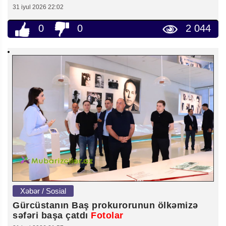
31 iyul 2026 22:02
0
0
2 044
Xəbər / Sosial
Gürcüstanın Baş prokurorunun ölkəmizə
səfəri başa çatdı
Fotolar