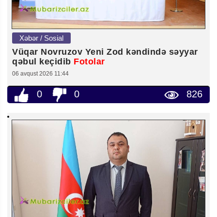
Xəbər / Sosial
Vüqar Novruzov Yeni Zod kəndində səyyar
qəbul keçidib
Fotolar
06 avqust 2026 11:44
0
0
826