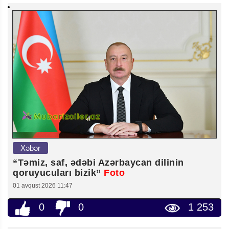
Xəbər
“Təmiz, saf, ədəbi Azərbaycan dilinin
qoruyucuları bizik”
Foto
01 avqust 2026 11:47
0
0
1 253