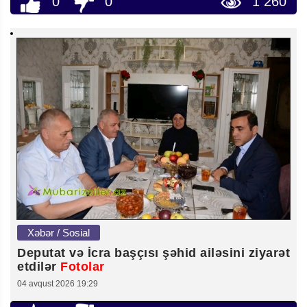
0
0
1 260
Xəbər / Sosial
Deputat və İcra başçısı şəhid ailəsini ziyarət
etdilər
Fotolar
04 avqust 2026 19:29