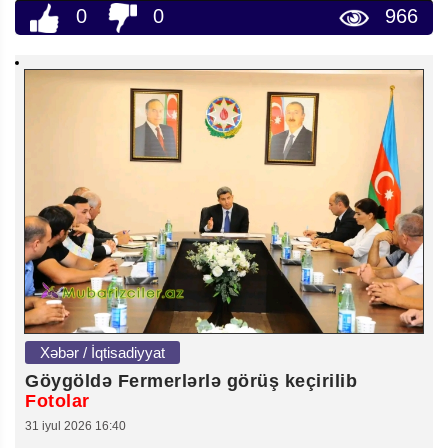
0
0
966
Xəbər / İqtisadiyyat
Göygöldə Fermerlərlə görüş keçirilib
Fotolar
31 iyul 2026 16:40