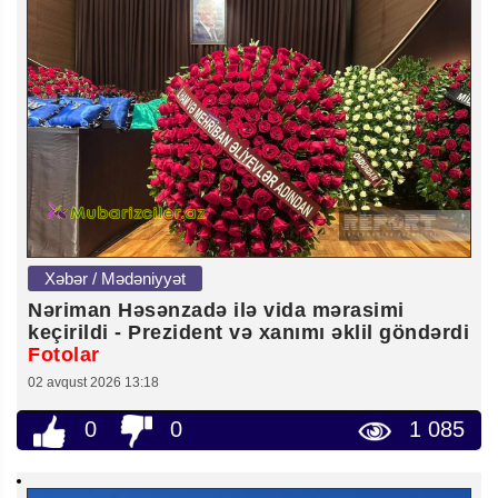
Xəbər / Mədəniyyət
Nəriman Həsənzadə ilə vida mərasimi
keçirildi - Prezident və xanımı əklil göndərdi
Fotolar
02 avqust 2026 13:18
0
0
1 085