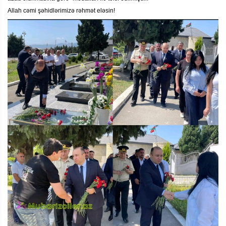
Allah cəmi şəhidlərimizə rəhmət eləsin!