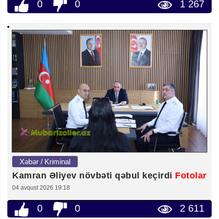
0
0
1 267
Xəbər / Kriminal
Kamran Əliyev növbəti qəbul keçirdi
Fotolar
04 avqust 2026 19:18
0
0
2 611