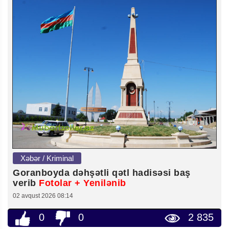
Xəbər / Kriminal
Goranboyda dəhşətli qətl hadisəsi baş
verib
Fotolar + Yenilənib
02 avqust 2026 08:14
0
0
2 835