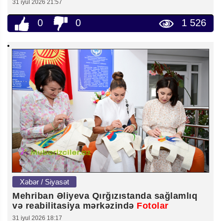
31 iyul 2026 21:57
0
0
1 526
Xəbər / Siyasət
Mehriban Əliyeva Qırğızıstanda sağlamlıq
və reabilitasiya mərkəzində
Fotolar
31 iyul 2026 18:17