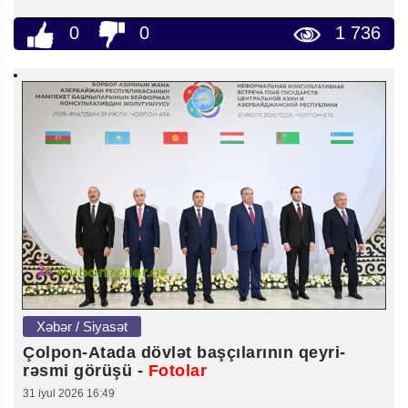
0
0
1 736
Xəbər / Siyasət
Çolpon-Atada dövlət başçılarının qeyri-
rəsmi görüşü -
Fotolar
31 iyul 2026 16:49