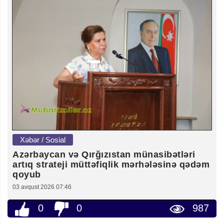
Xəbər / Sosial
Azərbaycan və Qırğızıstan münasibətləri
artıq strateji müttəfiqlik mərhələsinə qədəm
qoyub
03 avqust 2026 07:46
0
0
987