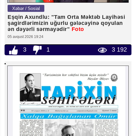
Xəbər / Sosial
Eşqin Axundlu: "Tam Orta Məktəb Layihəsi
şagirdlərimizin uğurlu gələcəyinə qoyulan
ən dəyərli sərmayədir"
Foto
05 avqust 2026 19:24
3
1
3 192