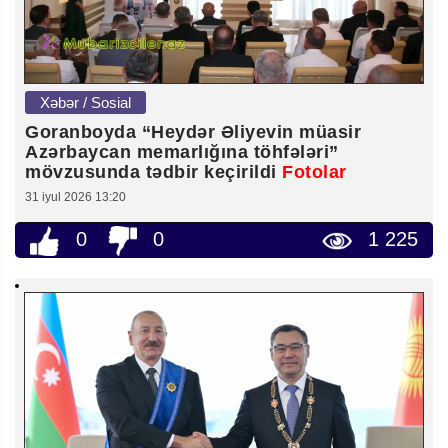
Xəbər / Sosial
Goranboyda “Heydər Əliyevin müasir
Azərbaycan memarlığına töhfələri”
mövzusunda tədbir keçirildi
Fotolar
31 iyul 2026 13:20
0
0
1 225