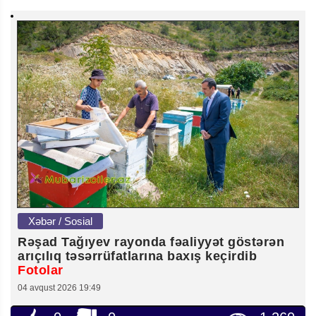
Xəbər / Sosial
Rəşad Tağıyev rayonda fəaliyyət göstərən
arıçılıq təsərrüfatlarına baxış keçirdib
Fotolar
04 avqust 2026 19:49