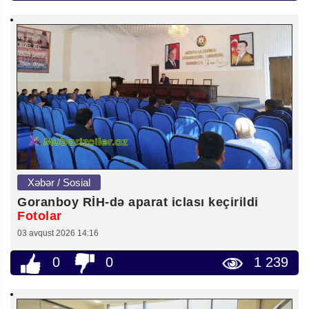
Xəbər / Sosial
Goranboy RİH-də aparat iclası keçirildi
Fotolar
03 avqust 2026 14:16
0
0
1 239