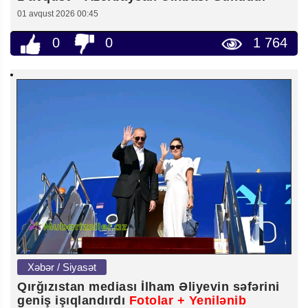
01 avqust 2026 00:45
0
0
1 764
Xəbər / Siyasət
Qırğızıstan mediası İlham Əliyevin səfərini
geniş işıqlandırdı
Fotolar + Yenilənib