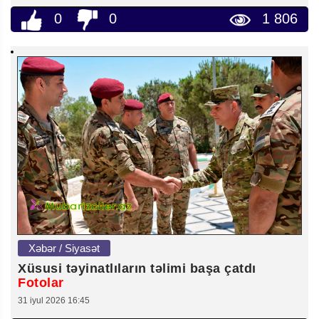
0
0
1 806
Xəbər / Siyasət
Xüsusi təyinatlıların təlimi başa çatdı
Fotolar
31 iyul 2026 16:45