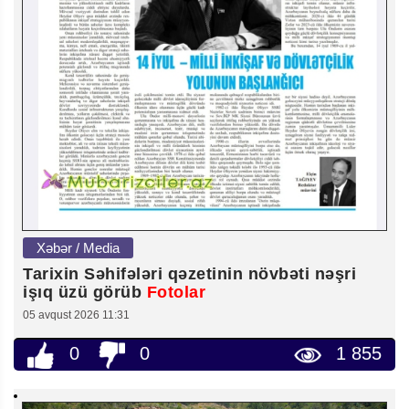
Xəbər / Media
Tarixin Səhifələri qəzetinin növbəti nəşri
işıq üzü görüb
Fotolar
05 avqust 2026 11:31
0
0
1 855