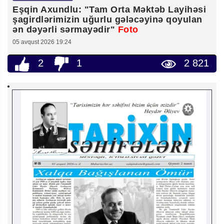
Eşqin Axundlu: "Tam Orta Məktəb Layihəsi
şagirdlərimizin uğurlu gələcəyinə qoyulan
ən dəyərli sərmayədir"
Foto
05 avqust 2026 19:24
2
1
2 821