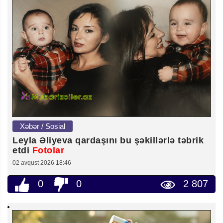
Xəbər / Sosial
Leyla Əliyeva qardaşını bu şəkillərlə təbrik
etdi
Fotolar
02 avqust 2026 18:46
0
0
2 807