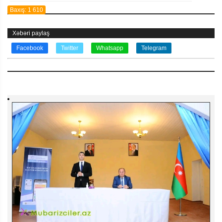
Baxış: 1 610
Xəbəri paylaş
Facebook
Twitter
Whatsapp
Telegram