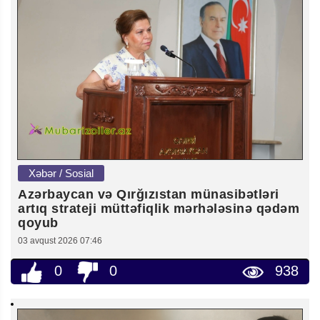
Xəbər / Sosial
Azərbaycan və Qırğızıstan münasibətləri
artıq strateji müttəfiqlik mərhələsinə qədəm
qoyub
03 avqust 2026 07:46
0
0
938