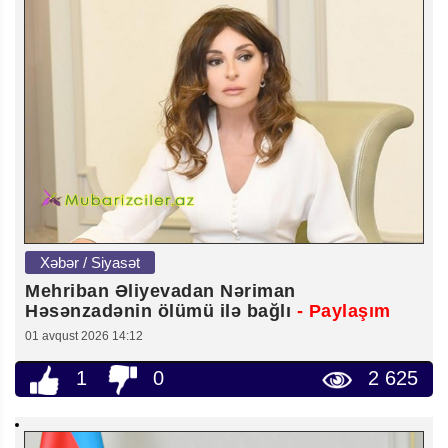
Xəbər / Siyasət
Mehriban Əliyevadan Nəriman
Həsənzadənin ölümü ilə bağlı
- Paylaşım
01 avqust 2026 14:12
1
0
2 625