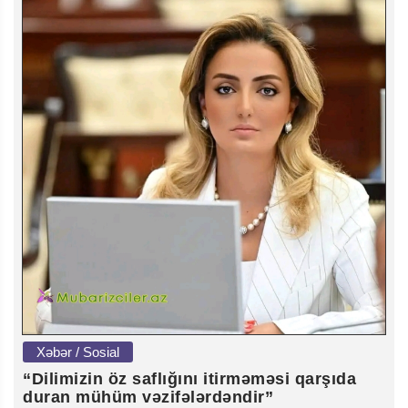
Xəbər / Sosial
“Dilimizin öz saflığını itirməməsi qarşıda
duran mühüm vəzifələrdəndir”