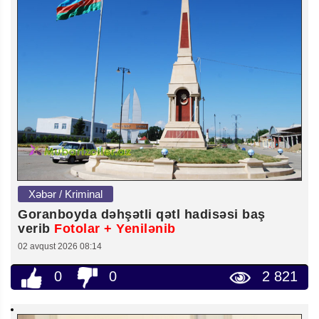
Xəbər / Kriminal
Goranboyda dəhşətli qətl hadisəsi baş
verib
Fotolar + Yenilənib
02 avqust 2026 08:14
0
0
2 821