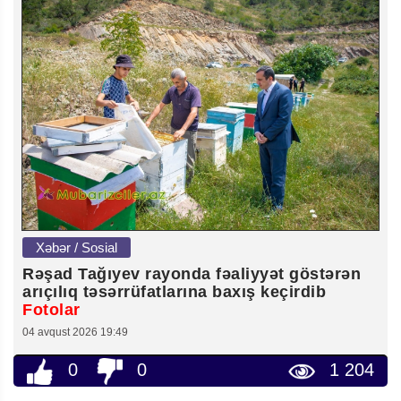
Xəbər / Sosial
Rəşad Tağıyev rayonda fəaliyyət göstərən
arıçılıq təsərrüfatlarına baxış keçirdib
Fotolar
04 avqust 2026 19:49
0
0
1 204