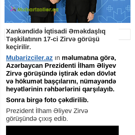
Xankəndidə İqtisadi Əməkdaşlıq
Təşkilatının 17-ci Zirvə görüşü
keçirilir.
Mubarizciler.az
ın
məlumatına görə,
Azərbaycan Prezidenti İlham Əliyev
Zirvə görüşündə iştirak edən dövlət
və hökumət başçılarını, nümayəndə
heyətlərinin rəhbərlərini qarşılayıb.
Sonra birgə foto çəkdirilib.
Prezident İlham Əliyev Zirvə
görüşündə çıxış edib.