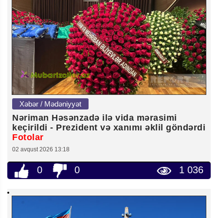
Xəbər / Mədəniyyət
Nəriman Həsənzadə ilə vida mərasimi
keçirildi - Prezident və xanımı əklil göndərdi
Fotolar
02 avqust 2026 13:18
0
0
1 036