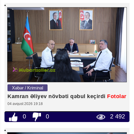
Xəbər / Kriminal
Kamran Əliyev növbəti qəbul keçirdi
Fotolar
04 avqust 2026 19:18
0
0
2 492