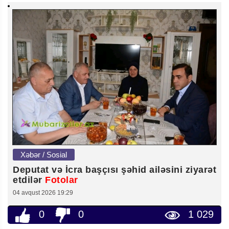
Xəbər / Sosial
Deputat və İcra başçısı şəhid ailəsini ziyarət
etdilər
Fotolar
04 avqust 2026 19:29
0
0
1 029