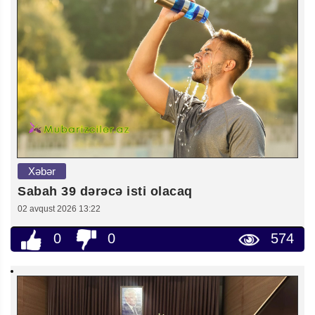
Xəbər
Sabah 39 dərəcə isti olacaq
02 avqust 2026 13:22
0
0
574