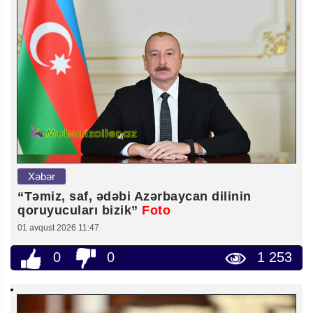
Xəbər
“Təmiz, saf, ədəbi Azərbaycan dilinin
qoruyucuları bizik”
Foto
01 avqust 2026 11:47
0
0
1 253