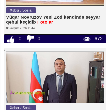
Xəbər / Sosial
Vüqar Novruzov Yeni Zod kəndində səyyar
qəbul keçidib
Fotolar
06 avqust 2026 11:44
0
0
672
Xəbər / Sosial