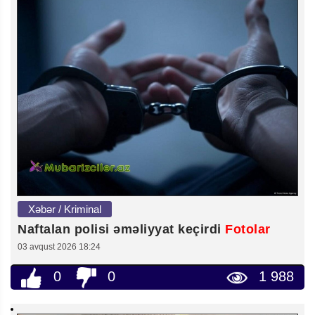
Xəbər / Kriminal
Naftalan polisi əməliyyat keçirdi
Fotolar
03 avqust 2026 18:24
0
0
1 988