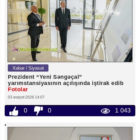
Xəbər / Siyasət
Prezident “Yeni Səngəçal”
yarımstansiyasının açılışında iştirak edib
Fotolar
03 avqust 2026 14:07
0
0
1 043