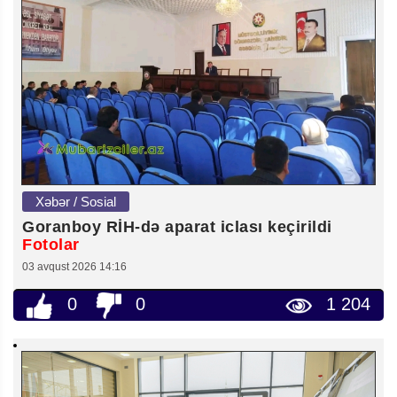
Xəbər / Sosial
Goranboy RİH-də aparat iclası keçirildi
Fotolar
03 avqust 2026 14:16
0
0
1 204