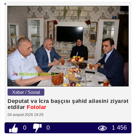
Xəbər / Sosial
Deputat və İcra başçısı şəhid ailəsini ziyarət
etdilər
Fotolar
04 avqust 2026 19:29
0
0
1 456