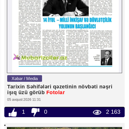
Xəbər / Media
Tarixin Səhifələri qəzetinin növbəti nəşri
işıq üzü görüb
Fotolar
05 avqust 2026 11:31
1
0
2 163