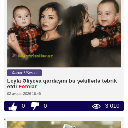
Xəbər / Sosial
Leyla Əliyeva qardaşını bu şəkillərlə təbrik
etdi
Fotolar
02 avqust 2026 18:46
0
0
3 010