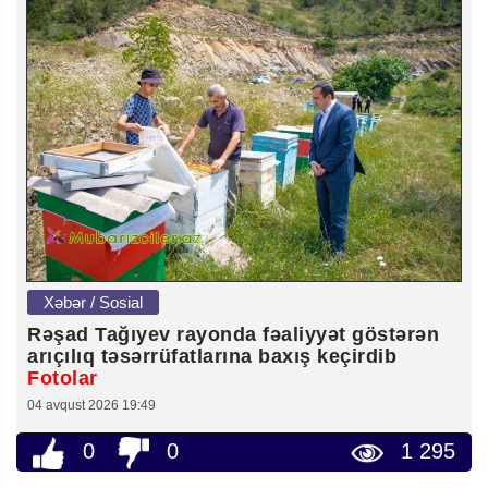
Xəbər / Sosial
Rəşad Tağıyev rayonda fəaliyyət göstərən
arıçılıq təsərrüfatlarına baxış keçirdib
Fotolar
04 avqust 2026 19:49
0
0
1 295