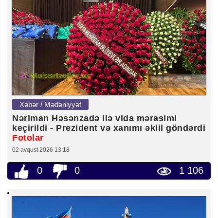
Xəbər / Mədəniyyət
Nəriman Həsənzadə ilə vida mərasimi
keçirildi - Prezident və xanımı əklil göndərdi
Fotolar
02 avqust 2026 13:18
0
0
1 106