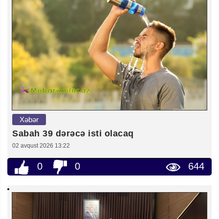
Xəbər
Sabah 39 dərəcə isti olacaq
02 avqust 2026 13:22
0
0
644