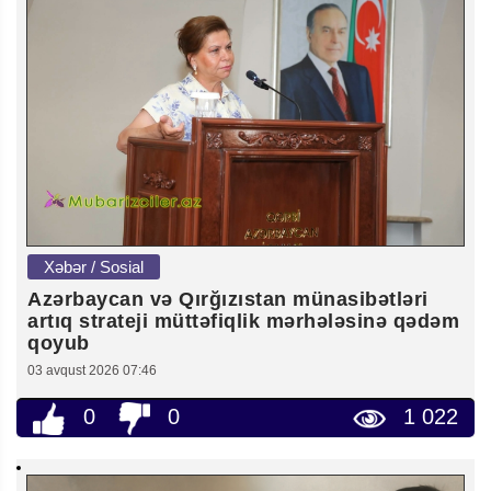
Xəbər / Sosial
Azərbaycan və Qırğızıstan münasibətləri
artıq strateji müttəfiqlik mərhələsinə qədəm
qoyub
03 avqust 2026 07:46
0
0
1 022