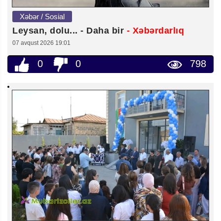
Xəbər / Sosial
Leysan, dolu... - Daha bir
- Xəbərdarlıq
07 avqust 2026 19:01
0
0
798