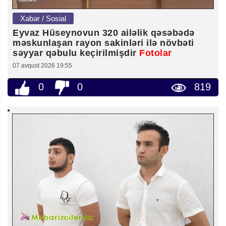
Xəbər / Sosial
Eyvaz Hüseynovun 320 ailəlik qəsəbədə
məskunlaşan rayon sakinləri ilə növbəti
səyyar qəbulu keçirilmişdir
Fotolar
07 avqust 2026 19:55
0
0
819