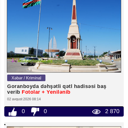
Xəbər / Kriminal
Goranboyda dəhşətli qətl hadisəsi baş
verib
Fotolar + Yenilənib
02 avqust 2026 08:14
0
0
2 870