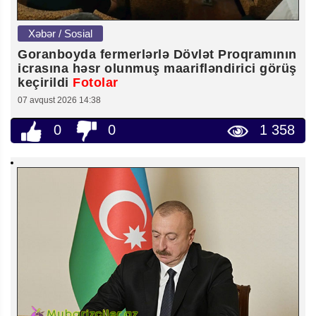
Xəbər / Sosial
Goranboyda fermerlərlə Dövlət Proqramının
icrasına həsr olunmuş maarifləndirici görüş
keçirildi
Fotolar
07 avqust 2026 14:38
0
0
1 358