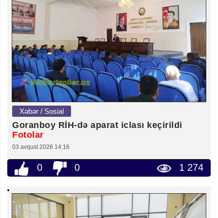
Xəbər / Sosial
Goranboy RİH-də aparat iclası keçirildi
Fotolar
03 avqust 2026 14:16
0
0
1 274