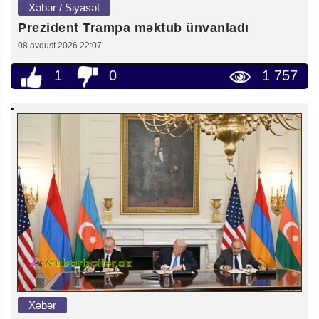
Xəbər / Siyasət
Prezident Trampa məktub ünvanladı
08 avqust 2026 22:07
1
0
1 757
Xəbər