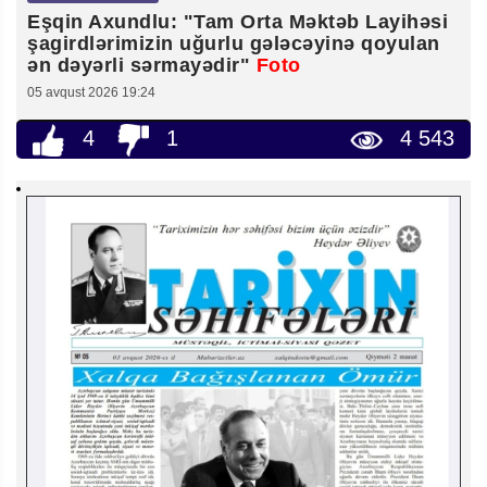
Eşqin Axundlu: "Tam Orta Məktəb Layihəsi
şagirdlərimizin uğurlu gələcəyinə qoyulan
ən dəyərli sərmayədir"
Foto
05 avqust 2026 19:24
4
1
4 543