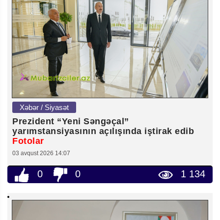
Xəbər / Siyasət
Prezident “Yeni Səngəçal”
yarımstansiyasının açılışında iştirak edib
Fotolar
03 avqust 2026 14:07
0
0
1 134