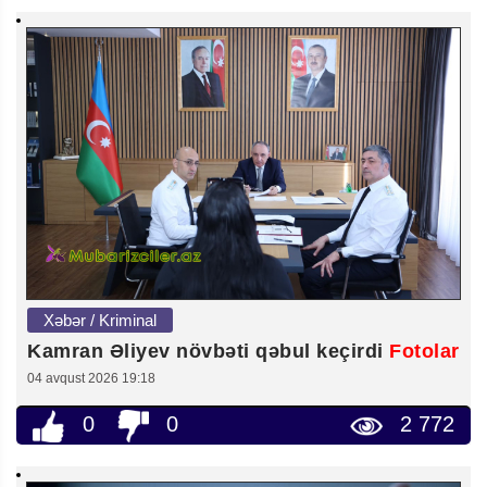
Xəbər / Kriminal
Kamran Əliyev növbəti qəbul keçirdi
Fotolar
04 avqust 2026 19:18
0
0
2 772