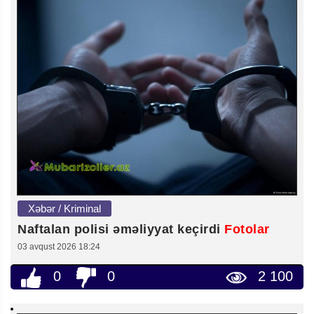
Xəbər / Kriminal
Naftalan polisi əməliyyat keçirdi
Fotolar
03 avqust 2026 18:24
0
0
2 100