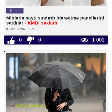
Xəbər
Minlərlə saytı sındırıb idarəetmə panellərini
satdılar
- KMBİ saxladı
07 avqust 2026 19:51
0
0
1 001