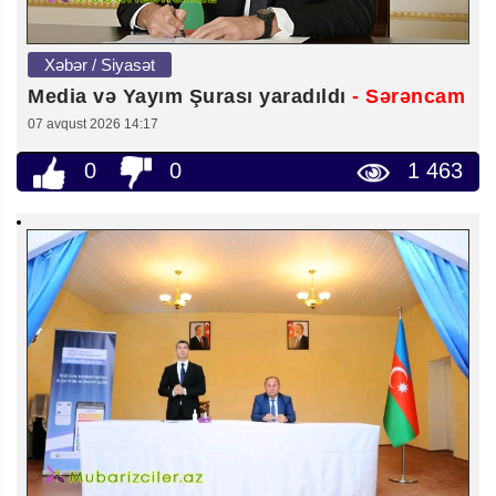
Xəbər / Siyasət
Media və Yayım Şurası yaradıldı
- Sərəncam
07 avqust 2026 14:17
0
0
1 463