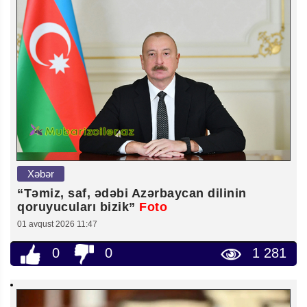
Xəbər
“Təmiz, saf, ədəbi Azərbaycan dilinin
qoruyucuları bizik”
Foto
01 avqust 2026 11:47
0
0
1 281