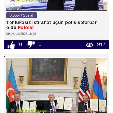
Xəbər / Sosial
Təhlükəsiz istirahət üçün polis səfərbər
oldu
Fotolar
09 avqust 2026 18:09
0
0
917