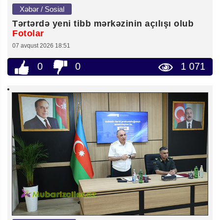
Xəbər / Sosial
Tərtərdə yeni tibb mərkəzinin açılışı olub
Fotolar
07 avqust 2026 18:51
0
0
1 071