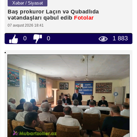
Xəbər / Siyasət
Baş prokuror Laçın və Qubadlıda
vətəndaşları qəbul edib
Fotolar
07 avqust 2026 18:41
0
0
1 883