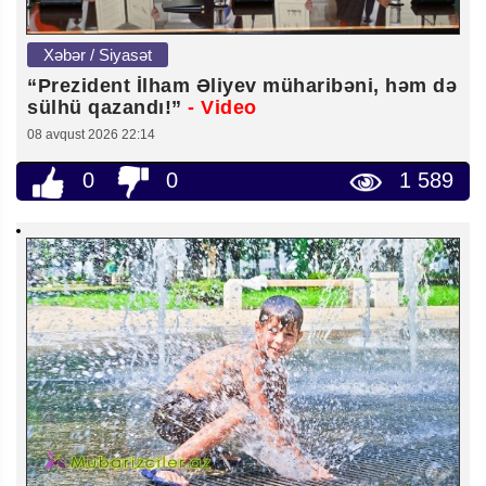
Xəbər / Siyasət
“Prezident İlham Əliyev müharibəni, həm də
sülhü qazandı!”
- Video
08 avqust 2026 22:14
0
0
1 589