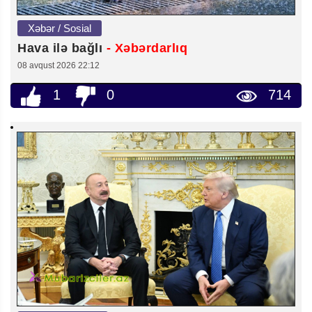
Xəbər / Sosial
Hava ilə bağlı
- Xəbərdarlıq
08 avqust 2026 22:12
1
0
714