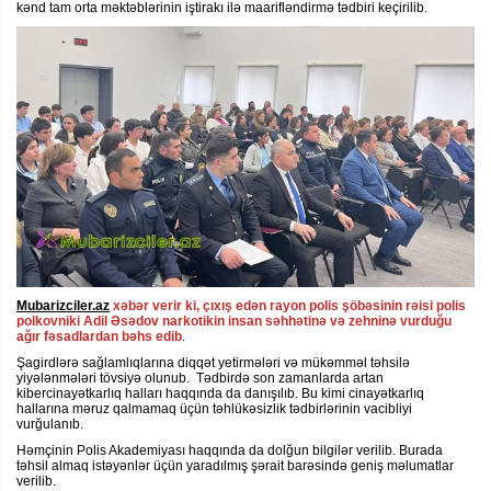
kənd tam orta məktəblərinin iştirakı ilə maarifləndirmə tədbiri keçirilib.
Mubarizciler.az
xəbər verir ki, çıxış edən rayon polis şöbəsinin rəisi polis
polkovniki Adil Əsədov narkotikin insan səhhətinə və zehninə vurduğu
ağır fəsadlardan bəhs edib
.
Şagirdlərə sağlamlıqlarına diqqət yetirmələri və mükəmməl təhsilə
yiyələnmələri tövsiyə olunub. Tədbirdə son zamanlarda artan
kibercinayətkarlıq halları haqqında da danışılıb. Bu kimi cinayətkarlıq
hallarına məruz qalmamaq üçün təhlükəsizlik tədbirlərinin vacibliyi
vurğulanıb.
Həmçinin Polis Akademiyası haqqında da dolğun bilgilər verilib. Burada
təhsil almaq istəyənlər üçün yaradılmış şərait barəsində geniş məlumatlar
verilib.