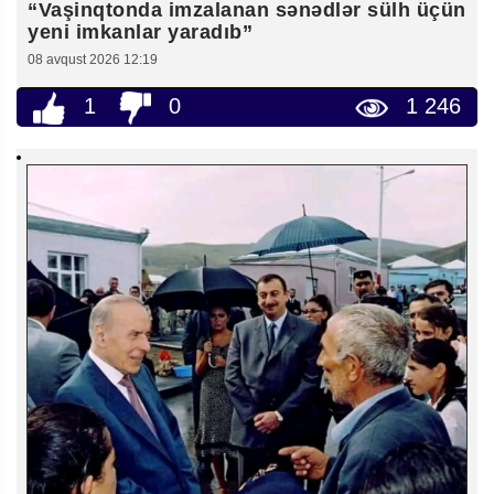
“Vaşinqtonda imzalanan sənədlər sülh üçün
yeni imkanlar yaradıb”
08 avqust 2026 12:19
1
0
1 246