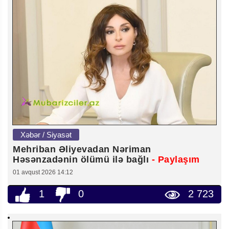
Xəbər / Siyasət
Mehriban Əliyevadan Nəriman
Həsənzadənin ölümü ilə bağlı
- Paylaşım
01 avqust 2026 14:12
1
0
2 723