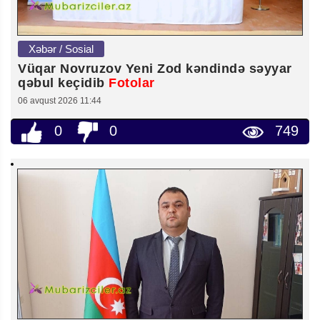
Xəbər / Sosial
Vüqar Novruzov Yeni Zod kəndində səyyar
qəbul keçidib
Fotolar
06 avqust 2026 11:44
0
0
749