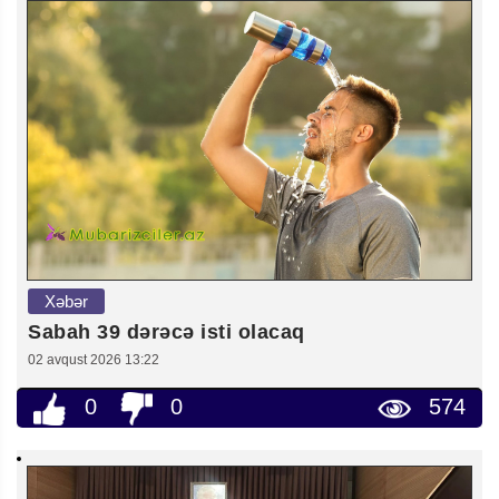
Xəbər
Sabah 39 dərəcə isti olacaq
02 avqust 2026 13:22
0
0
574