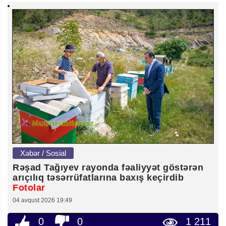
Xəbər / Sosial
Rəşad Tağıyev rayonda fəaliyyət göstərən
arıçılıq təsərrüfatlarına baxış keçirdib
Fotolar
04 avqust 2026 19:49
0
0
1 211