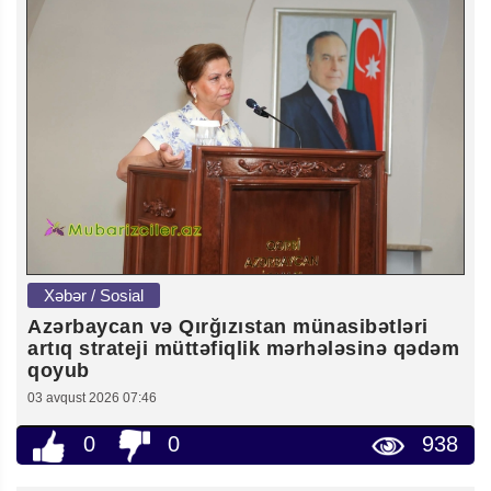
Xəbər / Sosial
Azərbaycan və Qırğızıstan münasibətləri
artıq strateji müttəfiqlik mərhələsinə qədəm
qoyub
03 avqust 2026 07:46
0
0
938