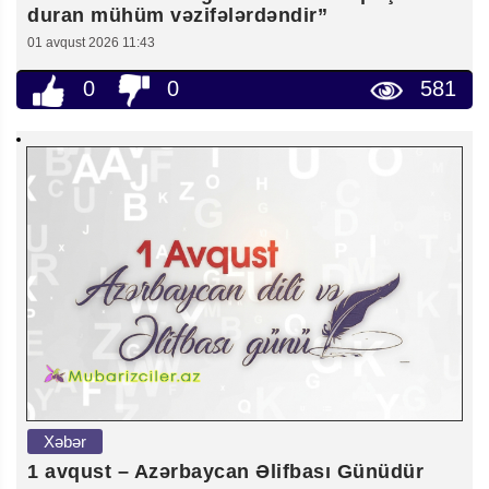
duran mühüm vəzifələrdəndir”
01 avqust 2026 11:43
0
0
581
Xəbər
1 avqust – Azərbaycan Əlifbası Günüdür