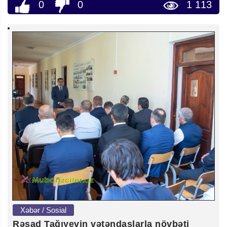
0
0
1 113
Xəbər / Sosial
Rəşad Tağıyevin vətəndaşlarla növbəti