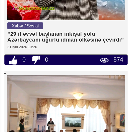
Xəbər / Sosial
”29 il əvvəl başlanan inkişaf yolu
Azərbaycanı uğurlu idman ölkəsinə çevirdi”
31 iyul 2026 13:26
0
0
574