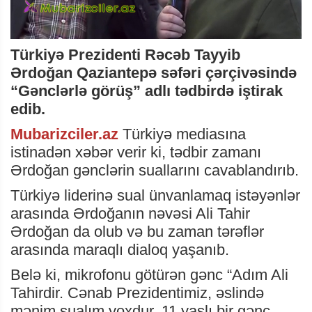
Türkiyə Prezidenti Rəcəb Tayyib
Ərdoğan Qaziantepə səfəri çərçivəsində
“Gənclərlə görüş” adlı tədbirdə iştirak
edib.
Mubarizciler.az
Türkiyə mediasına
istinadən xəbər verir ki, tədbir zamanı
Ərdoğan gənclərin suallarını cavablandırıb.
Türkiyə liderinə sual ünvanlamaq istəyənlər
arasında Ərdoğanın nəvəsi Ali Tahir
Ərdoğan da olub və bu zaman tərəflər
arasında maraqlı dialoq yaşanıb.
Belə ki, mikrofonu götürən gənc “Adım Ali
Tahirdir. Cənab Prezidentimiz, əslində
mənim sualım yoxdur. 11 yaşlı bir gənc