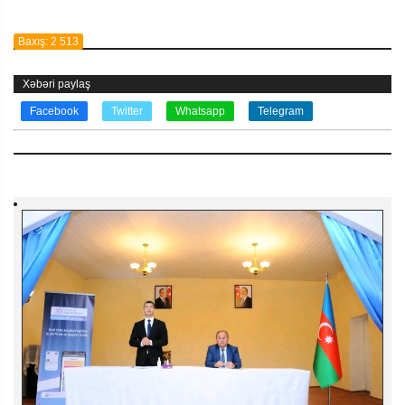
Baxış: 2 513
Xəbəri paylaş
Facebook
Twitter
Whatsapp
Telegram