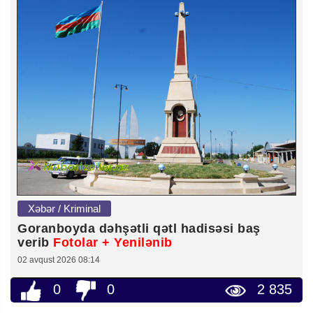
Xəbər / Kriminal
Goranboyda dəhşətli qətl hadisəsi baş
verib
Fotolar + Yenilənib
02 avqust 2026 08:14
0
0
2 835