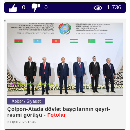
0
0
1 736
Xəbər / Siyasət
Çolpon-Atada dövlət başçılarının qeyri-
rəsmi görüşü -
Fotolar
31 iyul 2026 16:49