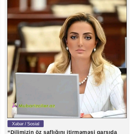
Xəbər / Sosial
“Dilimizin öz saflığını itirməməsi qarşıda