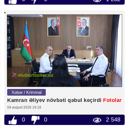
Xəbər / Kriminal
Kamran Əliyev növbəti qəbul keçirdi
Fotolar
04 avqust 2026 19:18
0
0
2 548