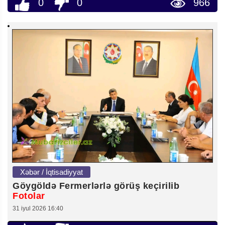
0
0
966
Xəbər / İqtisadiyyat
Göygöldə Fermerlərlə görüş keçirilib
Fotolar
31 iyul 2026 16:40