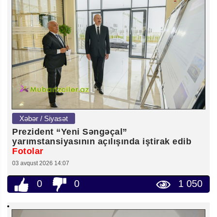
Xəbər / Siyasət
Prezident “Yeni Səngəçal”
yarımstansiyasının açılışında iştirak edib
Fotolar
03 avqust 2026 14:07
0
0
1 050