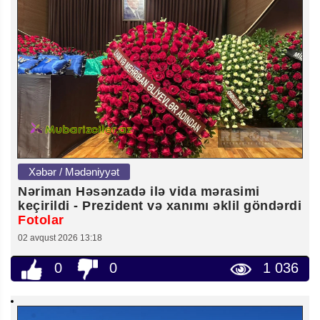
Xəbər / Mədəniyyət
Nəriman Həsənzadə ilə vida mərasimi
keçirildi - Prezident və xanımı əklil göndərdi
Fotolar
02 avqust 2026 13:18
0
0
1 036