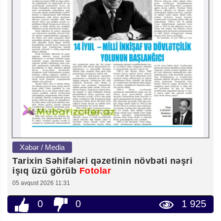
Xəbər / Media
Tarixin Səhifələri qəzetinin növbəti nəşri
işıq üzü görüb
Fotolar
05 avqust 2026 11:31
0
0
1 925