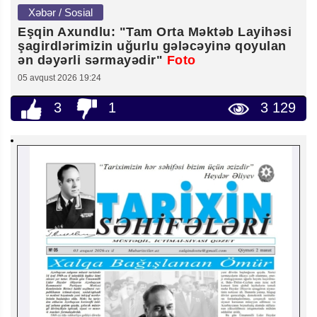
Xəbər / Sosial
Eşqin Axundlu: "Tam Orta Məktəb Layihəsi
şagirdlərimizin uğurlu gələcəyinə qoyulan
ən dəyərli sərmayədir"
Foto
05 avqust 2026 19:24
3
1
3 129