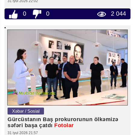
31 iyul 2026 22:02
0
0
2 044
Xəbər / Sosial
Gürcüstanın Baş prokurorunun ölkəmizə
səfəri başa çatdı
Fotolar
31 iyul 2026 21:57