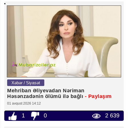
Xəbər / Siyasət
Mehriban Əliyevadan Nəriman
Həsənzadənin ölümü ilə bağlı
- Paylaşım
01 avqust 2026 14:12
1
0
2 639