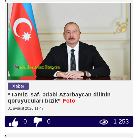
Xəbər
“Təmiz, saf, ədəbi Azərbaycan dilinin
qoruyucuları bizik”
Foto
01 avqust 2026 11:47
0
0
1 253