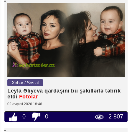
Xəbər / Sosial
Leyla Əliyeva qardaşını bu şəkillərlə təbrik
etdi
Fotolar
02 avqust 2026 18:46
0
0
2 807