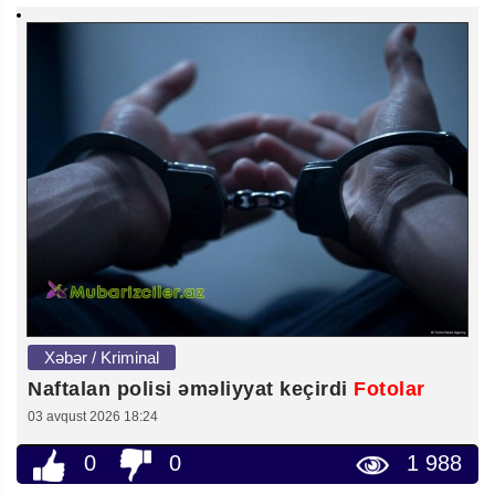
Xəbər / Kriminal
Naftalan polisi əməliyyat keçirdi
Fotolar
03 avqust 2026 18:24
0
0
1 988