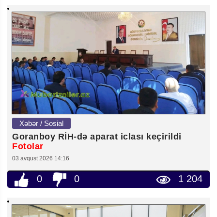
Xəbər / Sosial
Goranboy RİH-də aparat iclası keçirildi
Fotolar
03 avqust 2026 14:16
0
0
1 204