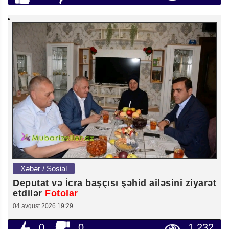
Xəbər / Sosial
Deputat və İcra başçısı şəhid ailəsini ziyarət
etdilər
Fotolar
04 avqust 2026 19:29
0
0
1 232