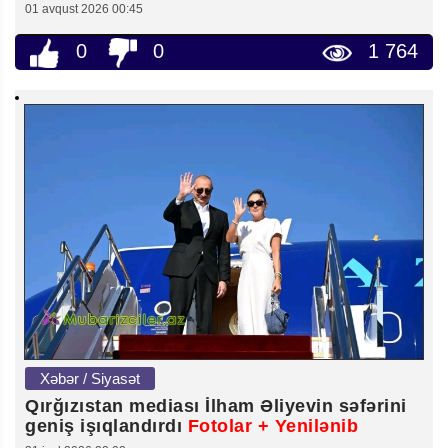
01 avqust 2026 00:45
0
0
1 764
Xəbər / Siyasət
Qırğızıstan mediası İlham Əliyevin səfərini
geniş işıqlandırdı
Fotolar + Yenilənib