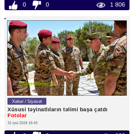
0
0
1 806
Xəbər / Siyasət
Xüsusi təyinatlıların təlimi başa çatdı
Fotolar
31 iyul 2026 16:45