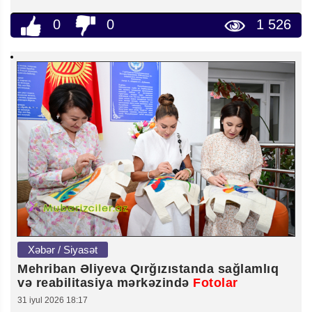
0
0
1 526
Xəbər / Siyasət
Mehriban Əliyeva Qırğızıstanda sağlamlıq
və reabilitasiya mərkəzində
Fotolar
31 iyul 2026 18:17