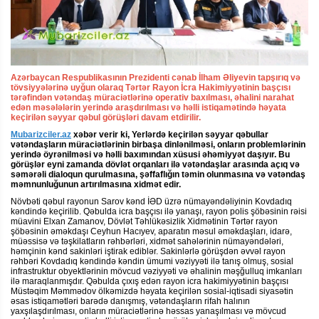
Azərbaycan Respublikasının Prezidenti cənab İlham Əliyevin tapşırıq və
tövsiyyələrinə uyğun olaraq Tərtər Rayon İcra Hakimiyyətinin başçısı
tərəfindən vətəndaş müraciətlərinə operativ baxılması, əhalini narahat
edən məsələlərin yerində araşdırılması və həlli istiqamətində həyata
keçirilən səyyar qəbul görüşləri davam etdirilir.
Mubarizciler.az
xəbər verir ki, Yerlərdə keçirilən səyyar qəbullar
vətəndaşların müraciətlərinin birbaşa dinlənilməsi, onların problemlərinin
yerində öyrənilməsi və həlli baxımından xüsusi əhəmiyyət daşıyır. Bu
görüşlər eyni zamanda dövlət orqanları ilə vətəndaşlar arasında açıq və
səmərəli dialoqun qurulmasına, şəffaflığın təmin olunmasına və vətəndaş
məmnunluğunun artırılmasına xidmət edir.
Növbəti qəbul rayonun Sarov kənd İƏD üzrə nümayəndəliyinin Kovdadıq
kəndində keçirilib. Qəbulda icra başçısı ilə yanaşı, rayon polis şöbəsinin rəisi
müavini Elxan Zamanov, Dövlət Təhlükəsizlik Xidmətinin Tərtər rayon
şöbəsinin əməkdaşı Ceyhun Hacıyev, aparatın məsul əməkdaşları, idarə,
müəssisə və təşkilatların rəhbərləri, xidmət sahələrinin nümayəndələri,
həmçinin kənd sakinləri iştirak ediblər. Sakinlərlə görüşdən əvvəl rayon
rəhbəri Kovdadıq kəndində kəndin ümumi vəziyyəti ilə tanış olmuş, sosial
infrastruktur obyektlərinin mövcud vəziyyəti və əhalinin məşğulluq imkanları
ilə maraqlanmışdır. Qəbulda çıxış edən rayon icra hakimiyyətinin başçısı
Müstəqim Məmmədov ölkəmizdə həyata keçirilən sosial-iqtisadi siyasətin
əsas istiqamətləri barədə danışmış, vətəndaşların rifah halının
yaxşılaşdırılması, onların müraciətlərinə həssas yanaşılması və mövcud