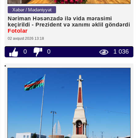
Xəbər / Mədəniyyət
Nəriman Həsənzadə ilə vida mərasimi
keçirildi - Prezident və xanımı əklil göndərdi
Fotolar
02 avqust 2026 13:18
0
0
1 036