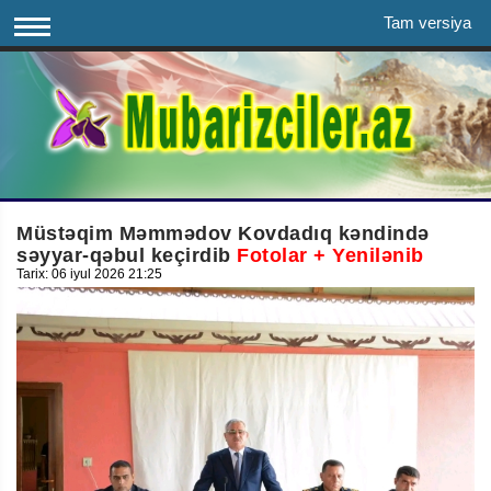
Tam versiya
Müstəqim Məmmədov Kovdadıq kəndində
səyyar-qəbul keçirdib
Fotolar + Yenilənib
Tarix: 06 iyul 2026 21:25