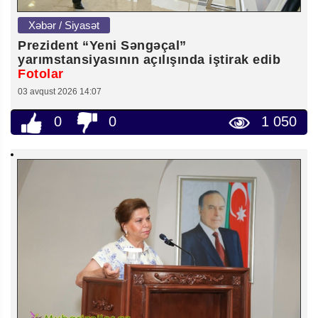
Xəbər / Siyasət
Prezident “Yeni Səngəçal”
yarımstansiyasının açılışında iştirak edib
Fotolar
03 avqust 2026 14:07
0
0
1 050