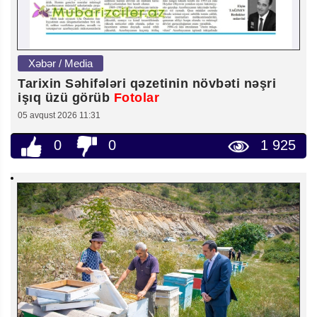
Xəbər / Media
Tarixin Səhifələri qəzetinin növbəti nəşri
işıq üzü görüb
Fotolar
05 avqust 2026 11:31
0
0
1 925