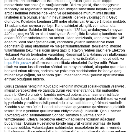
problemlərin operativ həlli istiqamətində görülən işlərin daim diqqət
mərkəzində saxlanıldığını vurğulamışdır. Bildirmişdir ki, dövlət başçısının
rəhbərliyi ilə regionların sosial-iqtisadi inkişafı sahəsində həyata keçirilən
ardıcıl tədbirlər nəticəsində kənd və qəsəbələrdə mühüm infrastruktur
layihələri icra olunur, əhalinin həyat şəraiti ildən-ilə yaxşılaşdırılır. Qeyd
olunub ki, Kovdadıq kəndinin 188 nəfər əhalisi var. Ərazidə 1 ibtidai məktəb,
18 subartezian quyusu yerləşir. Kənd sakinləri əkinçilik və maldarlıqla
məşğul olurlar. Sakinlər 89 baş iribuynuzlu, 125 baş xırdabuynuzlu heyvan,
440 baş quş və 36 arı ailəsi saxlayırlar. Son üç ildə Kovdadıq kəndində su
arxları 2000 m sahələrarası su arxları lildən təmizlənib, kənd ərazisinə 145
ədəd müxtəlif növ ağaclar əkilib, kəndarası yolların kənarları və kənd
qəbristanlığı alaq otlarından və məişət tullantılarından təmizlənib, məişət
tullantılarının tökülməsi üçün quyu qazılıb. Rayon rəhbəri sakinlərə Elektron
Hökumət Portalı tərəfindən yaradılmış Rəqəmsal İcra Hakimiyyəti platforması
barədə məlumat verərək, xidmətin əlçatanlıq və üstünlüklərini qeyd edib və
https://rih.gov.az/
platformasından istifadə etmələrini tövsiyə edib. Erkən
nikah və onun fəsadlarından söhbət açan rayon rəhbəri, əlaqədar qurumları,
hər kəsi erkən nikaha, narkotok və psixotrop maddələrdən istifadəyə qarşı
mübarizəyə çağırıb, bu sahədə güclü maarifləndirmə işlərinin aparılmasına
ehtiyac olduğunu bildirib.
Görüş zamanı həmçinin Kovdadıq kəndinin mövcud sosial-iqtisadi vəziyyəti,
inkişaf perspektivləri və qarşıda duran vəzifələr ətrafında fikir mübadiləsi
aparılıb. Qeyd olunub ki, kənddə mövcud potensialdan səmərəli istifadə
olunması, kənd təsərrüfatının inkişafı, sahibkarlığın genişləndirilməsi və yeni
iş yerlərinin yaradılması istiqamətində əlavə tədbirlərin görülməsi vacibdir.
Kənddə suvarma üçün 1 ədəd subartezian quyusunun qazılmasına, elektrik
təsərrüfatının yenidən qurulmasına ehtiyac olduğu bildirilib. Qəbul zamanı
Kovdadıq kənd sakinlərindən Söhbət Rəhimov suvarma arxının
təmizlənməsi, Ofelya Rəcəbova elektrik naqillərinə toxunan ağacların
budanması, Dursun Hüseynova kəndə maşurut xəttinin açılması ilə bağlı
müraciət ediblər. Vətəndaşların qaldırdıqları məsələlərin bir qismi yerində
həll olunmuş, digər müraciətlər isə aidiyyəti üzrə qeydiyyata alınaraq onların