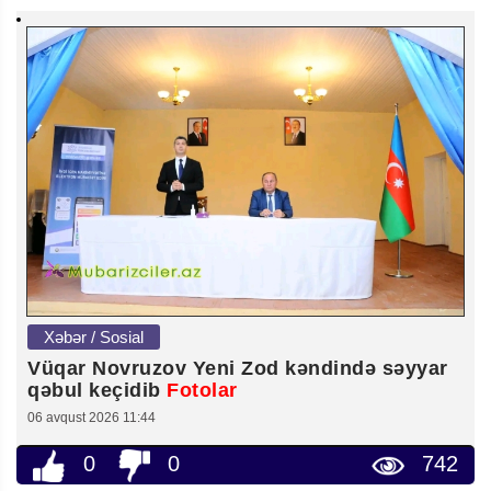
Xəbər / Sosial
Vüqar Novruzov Yeni Zod kəndində səyyar
qəbul keçidib
Fotolar
06 avqust 2026 11:44
0
0
742