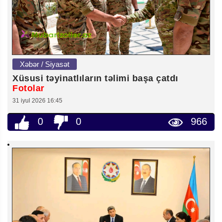
Xəbər / Siyasət
Xüsusi təyinatlıların təlimi başa çatdı
Fotolar
31 iyul 2026 16:45
0
0
966