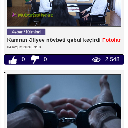
Xəbər / Kriminal
Kamran Əliyev növbəti qəbul keçirdi
Fotolar
04 avqust 2026 19:18
0
0
2 548