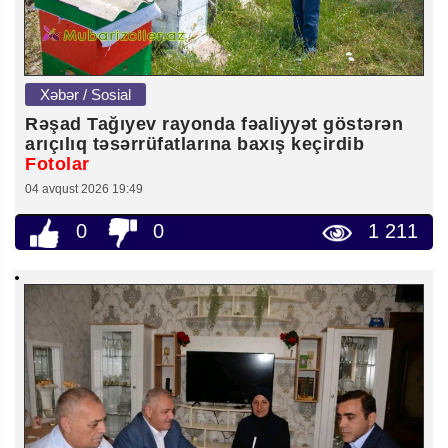
Xəbər / Sosial
Rəşad Tağıyev rayonda fəaliyyət göstərən
arıçılıq təsərrüfatlarına baxış keçirdib
Fotolar
04 avqust 2026 19:49
0
0
1 211