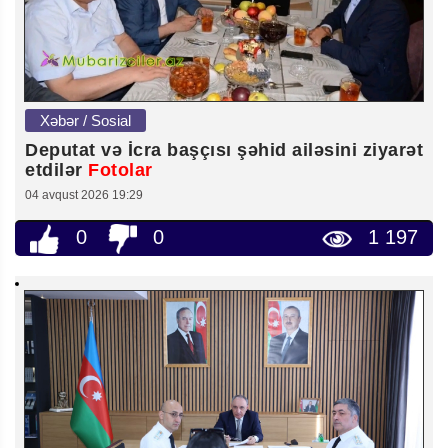
Xəbər / Sosial
Deputat və İcra başçısı şəhid ailəsini ziyarət
etdilər
Fotolar
04 avqust 2026 19:29
0
0
1 197