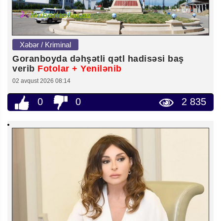
Xəbər / Kriminal
Goranboyda dəhşətli qətl hadisəsi baş
verib
Fotolar + Yenilənib
02 avqust 2026 08:14
0
0
2 835