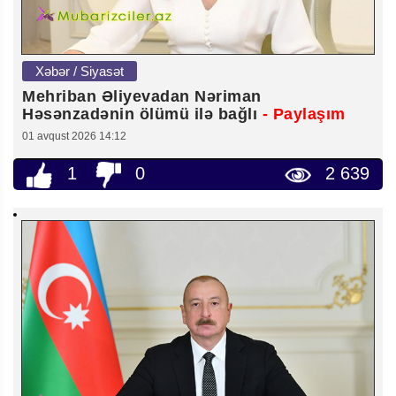
Xəbər / Siyasət
Mehriban Əliyevadan Nəriman
Həsənzadənin ölümü ilə bağlı
- Paylaşım
01 avqust 2026 14:12
1
0
2 639