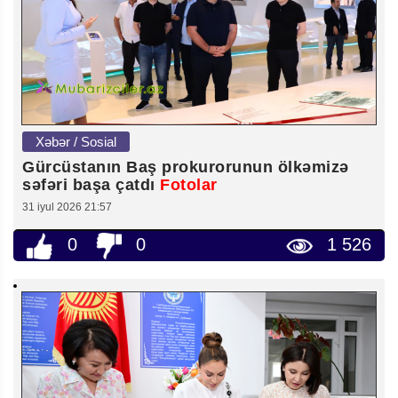
Xəbər / Sosial
Gürcüstanın Baş prokurorunun ölkəmizə
səfəri başa çatdı
Fotolar
31 iyul 2026 21:57
0
0
1 526