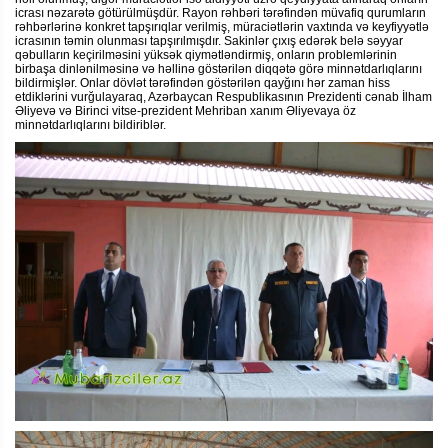
icrası nəzarətə götürülmüşdür. Rayon rəhbəri tərəfindən müvafiq qurumların
rəhbərlərinə konkret tapşırıqlar verilmiş, müraciətlərin vaxtında və keyfiyyətlə
icrasının təmin olunması tapşırılmışdır. Sakinlər çıxış edərək belə səyyar
qəbulların keçirilməsini yüksək qiymətləndirmiş, onların problemlərinin
birbaşa dinlənilməsinə və həllinə göstərilən diqqətə görə minnətdarlıqlarını
bildirmişlər. Onlar dövlət tərəfindən göstərilən qayğını hər zaman hiss
etdiklərini vurğulayaraq, Azərbaycan Respublikasının Prezidenti cənab İlham
Əliyevə və Birinci vitse-prezident Mehriban xanım Əliyevaya öz
minnətdarlıqlarını bildiriblər.