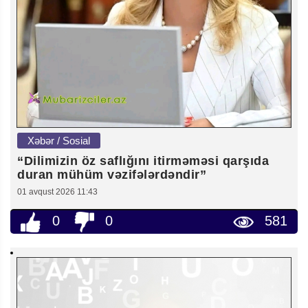
Xəbər / Sosial
“Dilimizin öz saflığını itirməməsi qarşıda
duran mühüm vəzifələrdəndir”
01 avqust 2026 11:43
0
0
581