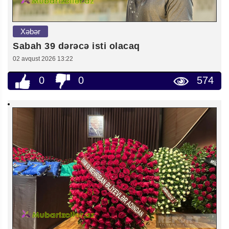
Xəbər
Sabah 39 dərəcə isti olacaq
02 avqust 2026 13:22
0
0
574