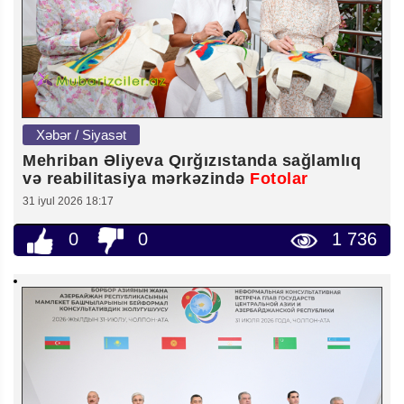
Xəbər / Siyasət
Mehriban Əliyeva Qırğızıstanda sağlamlıq
və reabilitasiya mərkəzində
Fotolar
31 iyul 2026 18:17
0
0
1 736