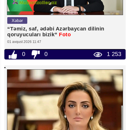
Xəbər
“Təmiz, saf, ədəbi Azərbaycan dilinin
qoruyucuları bizik”
Foto
01 avqust 2026 11:47
0
0
1 253