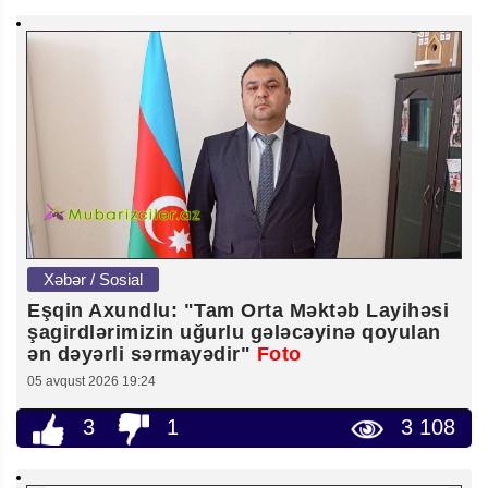
Xəbər / Sosial
Eşqin Axundlu: "Tam Orta Məktəb Layihəsi
şagirdlərimizin uğurlu gələcəyinə qoyulan
ən dəyərli sərmayədir"
Foto
05 avqust 2026 19:24
3
1
3 108