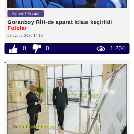
Xəbər / Sosial
Goranboy RİH-də aparat iclası keçirildi
Fotolar
03 avqust 2026 14:16
0
0
1 204