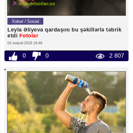
Xəbər / Sosial
Leyla Əliyeva qardaşını bu şəkillərlə təbrik
etdi
Fotolar
02 avqust 2026 18:46
0
0
2 807