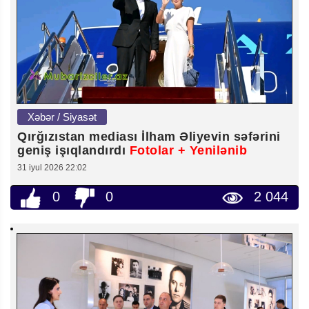
Xəbər / Siyasət
Qırğızıstan mediası İlham Əliyevin səfərini
geniş işıqlandırdı
Fotolar + Yenilənib
31 iyul 2026 22:02
0
0
2 044