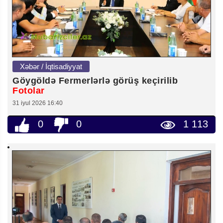
Xəbər / İqtisadiyyat
Göygöldə Fermerlərlə görüş keçirilib
Fotolar
31 iyul 2026 16:40
0
0
1 113