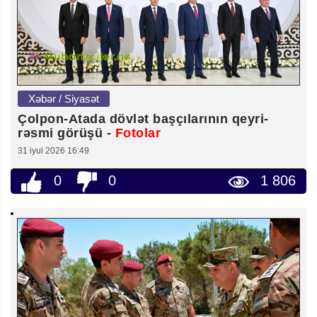
Xəbər / Siyasət
Çolpon-Atada dövlət başçılarının qeyri-
rəsmi görüşü -
Fotolar
31 iyul 2026 16:49
0
0
1 806