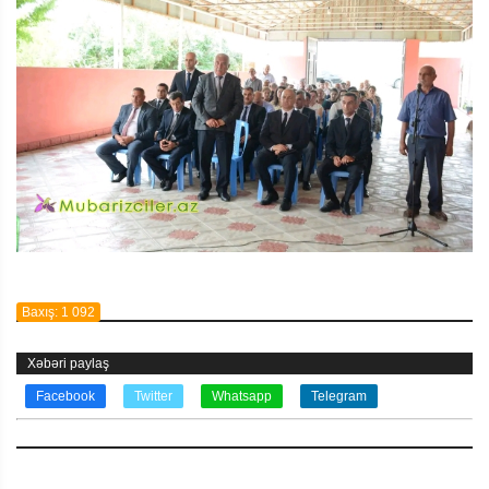
Baxış: 1 092
Xəbəri paylaş
Facebook
Twitter
Whatsapp
Telegram