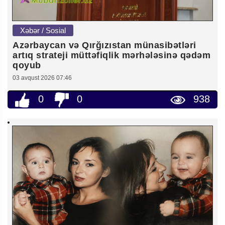
Xəbər / Sosial
Azərbaycan və Qırğızıstan münasibətləri
artıq strateji müttəfiqlik mərhələsinə qədəm
qoyub
03 avqust 2026 07:46
0
0
938