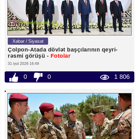
Xəbər / Siyasət
Çolpon-Atada dövlət başçılarının qeyri-
rəsmi görüşü -
Fotolar
31 iyul 2026 16:49
0
0
1 806