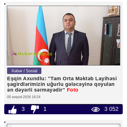
Xəbər / Sosial
Eşqin Axundlu: "Tam Orta Məktəb Layihəsi
şagirdlərimizin uğurlu gələcəyinə qoyulan
ən dəyərli sərmayədir"
Foto
05 avqust 2026 19:24
3
1
3 052