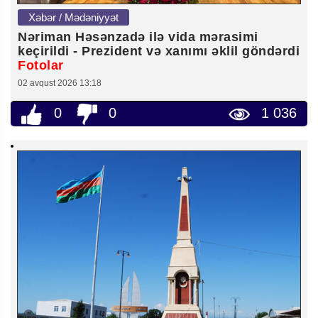
Xəbər / Mədəniyyət
Nəriman Həsənzadə ilə vida mərasimi
keçirildi - Prezident və xanımı əklil göndərdi
Fotolar
02 avqust 2026 13:18
0
0
1 036