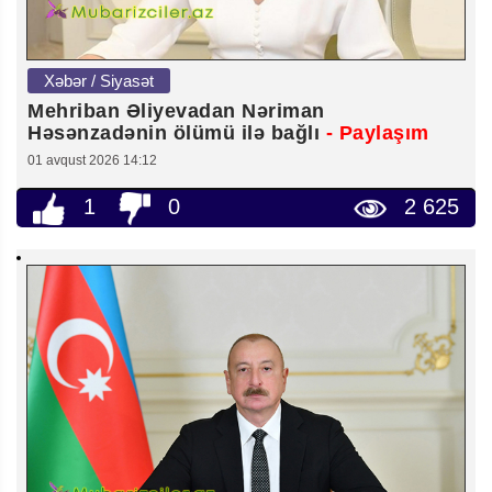
Xəbər / Siyasət
Mehriban Əliyevadan Nəriman
Həsənzadənin ölümü ilə bağlı
- Paylaşım
01 avqust 2026 14:12
1
0
2 625