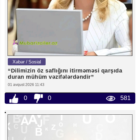
Xəbər / Sosial
“Dilimizin öz saflığını itirməməsi qarşıda
duran mühüm vəzifələrdəndir”
01 avqust 2026 11:43
0
0
581