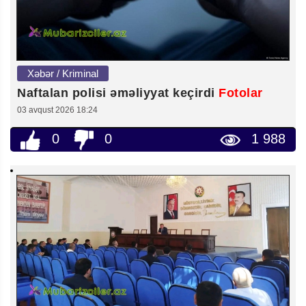
Xəbər / Kriminal
Naftalan polisi əməliyyat keçirdi
Fotolar
03 avqust 2026 18:24
0
0
1 988