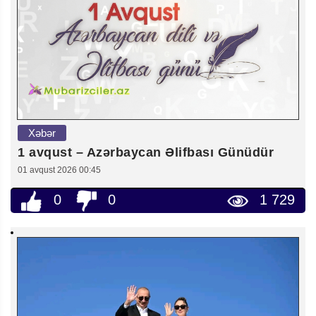
Xəbər
1 avqust – Azərbaycan Əlifbası Günüdür
01 avqust 2026 00:45
0
0
1 729