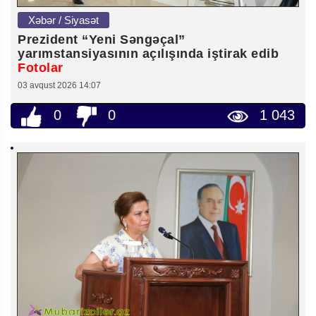
Xəbər / Siyasət
Prezident “Yeni Səngəçal”
yarımstansiyasının açılışında iştirak edib
Fotolar
03 avqust 2026 14:07
0
0
1 043