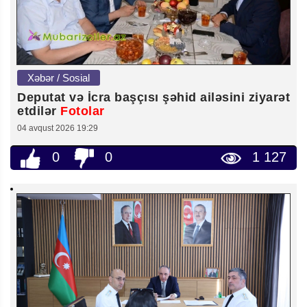
Xəbər / Sosial
Deputat və İcra başçısı şəhid ailəsini ziyarət
etdilər
Fotolar
04 avqust 2026 19:29
0
0
1 127