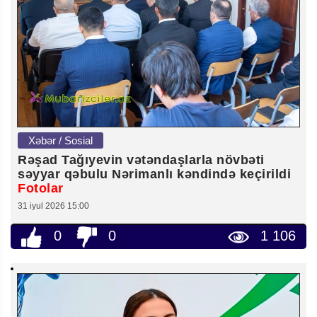
Xəbər / Sosial
Rəşad Tağıyevin vətəndaşlarla növbəti
səyyar qəbulu Nərimanlı kəndində keçirildi
Fotolar
31 iyul 2026 15:00
0
0
1 106