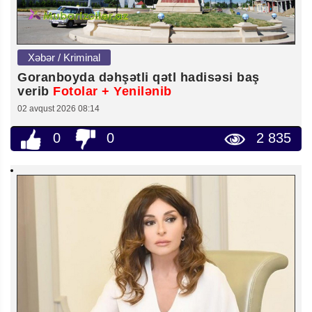
Xəbər / Kriminal
Goranboyda dəhşətli qətl hadisəsi baş
verib
Fotolar + Yenilənib
02 avqust 2026 08:14
0
0
2 835