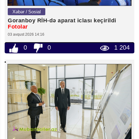
Xəbər / Sosial
Goranboy RİH-də aparat iclası keçirildi
Fotolar
03 avqust 2026 14:16
0
0
1 204