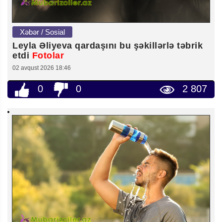
Xəbər / Sosial
Leyla Əliyeva qardaşını bu şəkillərlə təbrik
etdi
Fotolar
02 avqust 2026 18:46
0
0
2 807