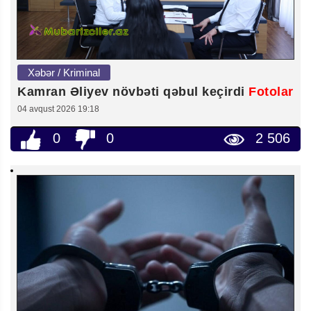
Xəbər / Kriminal
Kamran Əliyev növbəti qəbul keçirdi
Fotolar
04 avqust 2026 19:18
0
0
2 506