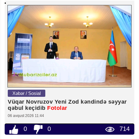
Xəbər / Sosial
Vüqar Novruzov Yeni Zod kəndində səyyar
qəbul keçidib
Fotolar
06 avqust 2026 11:44
0
0
714