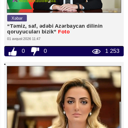
Xəbər
“Təmiz, saf, ədəbi Azərbaycan dilinin
qoruyucuları bizik”
Foto
01 avqust 2026 11:47
0
0
1 253