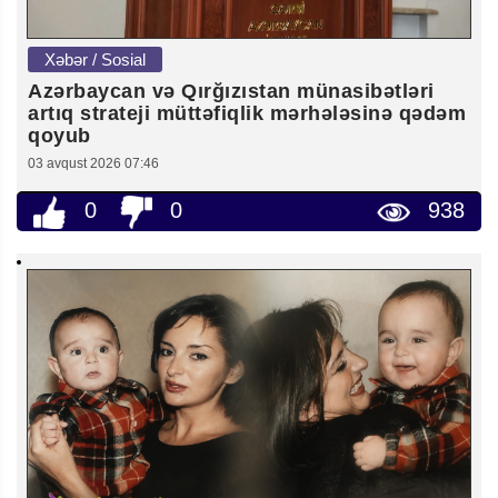
Xəbər / Sosial
Azərbaycan və Qırğızıstan münasibətləri
artıq strateji müttəfiqlik mərhələsinə qədəm
qoyub
03 avqust 2026 07:46
0
0
938