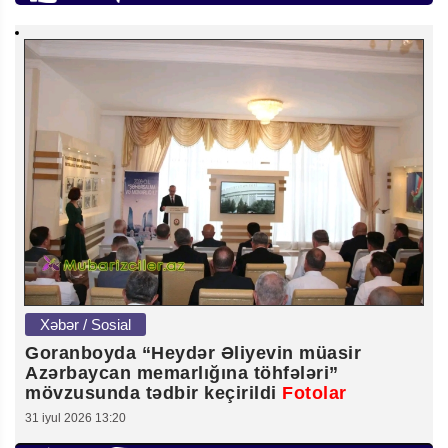
Xəbər / Sosial
Goranboyda “Heydər Əliyevin müasir
Azərbaycan memarlığına töhfələri”
mövzusunda tədbir keçirildi
Fotolar
31 iyul 2026 13:20