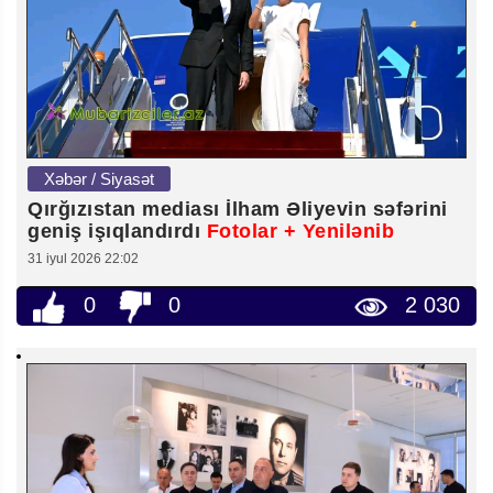
Xəbər / Siyasət
Qırğızıstan mediası İlham Əliyevin səfərini
geniş işıqlandırdı
Fotolar + Yenilənib
31 iyul 2026 22:02
0
0
2 030