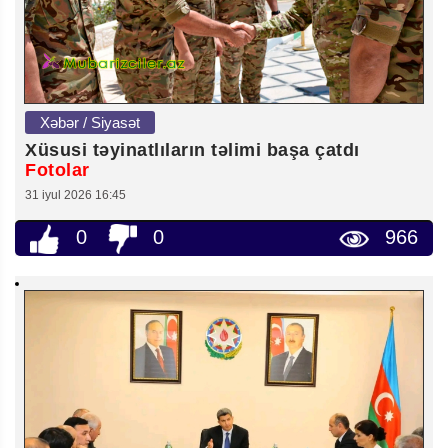
Xəbər / Siyasət
Xüsusi təyinatlıların təlimi başa çatdı
Fotolar
31 iyul 2026 16:45
0
0
966