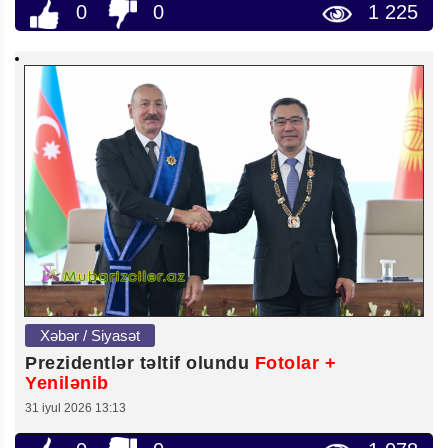
0
0
1 225
Xəbər / Siyasət
Prezidentlər təltif olundu
Fotolar +
Yenilənib
31 iyul 2026 13:13