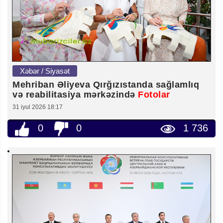
Xəbər / Siyasət
Mehriban Əliyeva Qırğızıstanda sağlamlıq
və reabilitasiya mərkəzində
Fotolar
31 iyul 2026 18:17
0
0
1 736