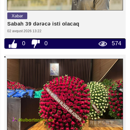
Xəbər
Sabah 39 dərəcə isti olacaq
02 avqust 2026 13:22
0
0
574