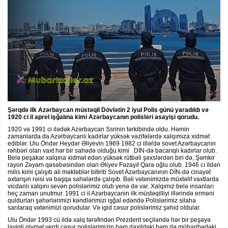
Şərqdə ilk Azərbaycan müstəqil Dövlətin 2 iyul Polis günü yaradıldı və
1920 ci il aprel işğalına kimi Azərbaycanın polisləri asayişi qorudu.
1920 və 1991 ci ilədək Azərbaycan Ssrinin tərkibində oldu. Həmin
zamanlarda da Azərbaycanlı kadırlar yüksək vəzifələrdə xalqımıza xidmət
ediblər. Ulu Öndər Heydər Əliyevin 1969 1982 ci illəŕdə sovet Azərbaycanın
rəhbəri olan vaxt hər bir sahədə olduğu kimi DİN-də bacarıqlı kadırlar olub.
Belə peşakar xalqına xidmət edən yüksək rütbəli şəxslərdən biri də, Şəmkir
rayon Zəyəm qəsəbəsindən olan Əliyev Fəzayıl Qara oğlu olub. 1946 cı ildən
milis kimi çalışıb ali məktəblər bitirib Sovet Azərbaycanının DİN-də cinayət
axtarışın rəisi və başqa sahələrdə çalışıb. Bəli vətənimizdə müxtəlif vaxtlarda
vicdanlı xalqını sevən polislərimiz olub yenə də var. Xalqımız belə insanları
heç zaman unutmur. 1991 ci il Azərbaycanin ilk müstəqilliyi illərində erməni
quldurları şəhərlərimizi kəndlərimizi işğal edəndə Polislərimiz silaha
sarılaraq vətənimizi qorudular. Və igid cəsur polislərimiz şəhid oldular.
Ulu Öndər 1993 cü ildə xalq tərəfindən Prezdent seçiləndə hər bir peşəyə
layiqli qiymət verdi cəsur polislərimizin həm daxildəki həm də müharibədəki