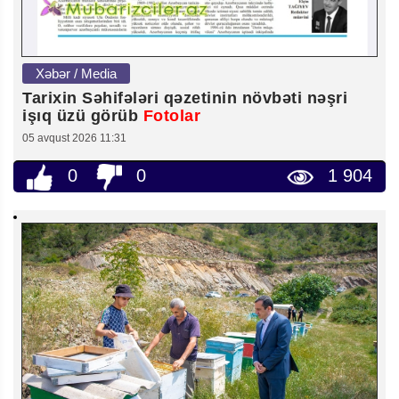
Xəbər / Media
Tarixin Səhifələri qəzetinin növbəti nəşri
işıq üzü görüb
Fotolar
05 avqust 2026 11:31
0
0
1 904