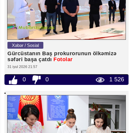
Xəbər / Sosial
Gürcüstanın Baş prokurorunun ölkəmizə
səfəri başa çatdı
Fotolar
31 iyul 2026 21:57
0
0
1 526