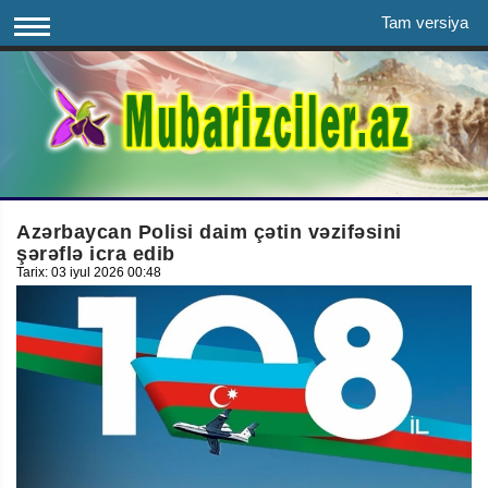
Tam versiya
Azərbaycan Polisi daim çətin vəzifəsini
şərəflə icra edib
Tarix: 03 iyul 2026 00:48