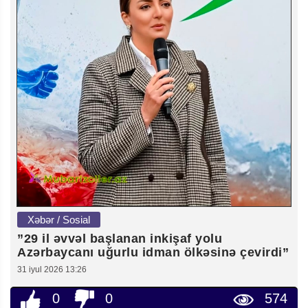
Xəbər / Sosial
”29 il əvvəl başlanan inkişaf yolu
Azərbaycanı uğurlu idman ölkəsinə çevirdi”
31 iyul 2026 13:26
0
0
574