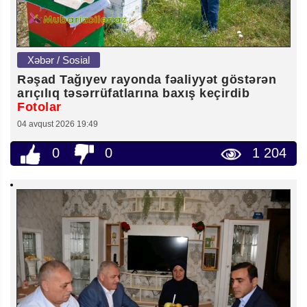
Xəbər / Sosial
Rəşad Tağıyev rayonda fəaliyyət göstərən
arıçılıq təsərrüfatlarına baxış keçirdib
Fotolar
04 avqust 2026 19:49
0
0
1 204