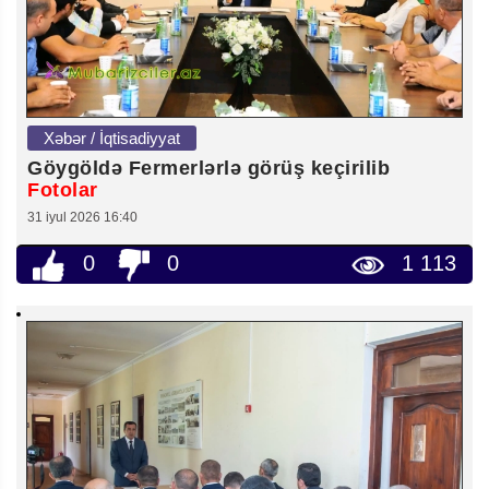
Xəbər / İqtisadiyyat
Göygöldə Fermerlərlə görüş keçirilib
Fotolar
31 iyul 2026 16:40
0
0
1 113