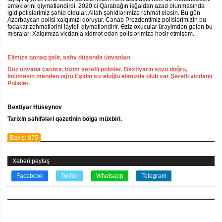
əməklərini qiymətləndirdi. 2020 ci Qarabağın işğaldan azad olunmasında
igid polislərimiz şəhid oldular. Allah şəhidlərimizə rəhmət eləsin. Bu gün
Azərbaycan polisi xalqımızı qoruyur. Cənab Prezdentimiz polislərimizin bu
fədakar zəhmətlərini layiqli qiymətləndirir. Əziz oxucular ürəyimdən gələn bu
misraları Xalqımıza vicdanla xidmət edən polislərimizə həsir etmişəm.
Elimizə qonaq gəlir, səhv düşəndə ünvanları
Düz ünvana çatdırır, bizim şərəfli polislər. Bəxtiyarın sözü doğru,
İnciməsin məndən oğru Eşidin siz eloğlu elimizdə olub var Şərəfli vicdanlı
Polislər.
Bəxtiyar Hüseynov
Tarixin səhifələri qəzetinin bölgə müxbiri.
Baxış: 875
Xəbəri paylaş
Facebook
Twitter
Whatsapp
Telegram