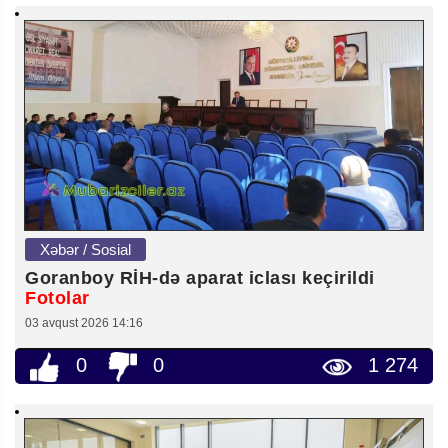
Xəbər / Sosial
Goranboy RİH-də aparat iclası keçirildi
Fotolar
03 avqust 2026 14:16
0
0
1 274