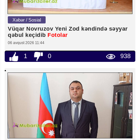
Xəbər / Sosial
Vüqar Novruzov Yeni Zod kəndində səyyar
qəbul keçidib
Fotolar
06 avqust 2026 11:44
1
0
938