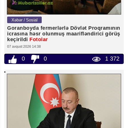
Xəbər / Sosial
Goranboyda fermerlərlə Dövlət Proqramının
icrasına həsr olunmuş maarifləndirici görüş
keçirildi
Fotolar
07 avqust 2026 14:38
0
0
1 372