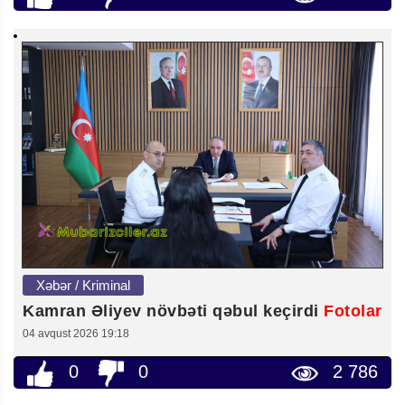
Xəbər / Kriminal
Kamran Əliyev növbəti qəbul keçirdi
Fotolar
04 avqust 2026 19:18
0
0
2 786