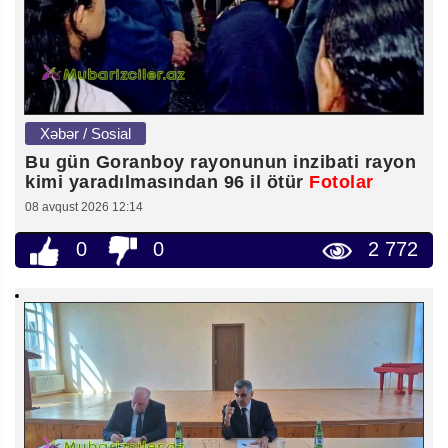
Xəbər / Sosial
Bu gün Goranboy rayonunun inzibati rayon
kimi yaradılmasından 96 il ötür
Fotolar
08 avqust 2026 12:14
0
0
2 772