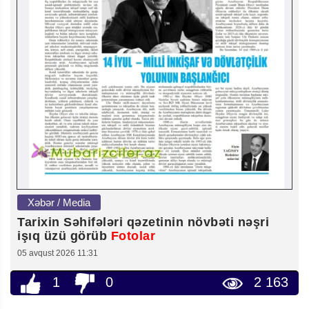
Xəbər / Media
Tarixin Səhifələri qəzetinin növbəti nəşri
işıq üzü görüb
Fotolar
05 avqust 2026 11:31
1
0
2 163