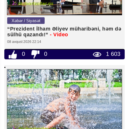
Xəbər / Siyasət
“Prezident İlham Əliyev müharibəni, həm də
sülhü qazandı!”
- Video
08 avqust 2026 22:14
0
0
1 603