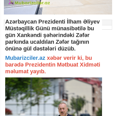
Azərbaycan Prezidenti İlham Əliyev
Müstəqillik Günü münasibətilə bu
gün Xankəndi şəhərindəki Zəfər
parkında ucaldılan Zəfər tağının
önünə gül dəstələri düzüb.
Mubarizciler.az
xəbər verir ki, bu
barədə Prezidentin Mətbuat Xidməti
məlumat yayıb.