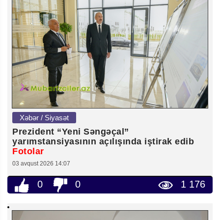
Xəbər / Siyasət
Prezident “Yeni Səngəçal”
yarımstansiyasının açılışında iştirak edib
Fotolar
03 avqust 2026 14:07
0
0
1 176