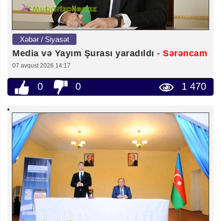
Xəbər / Siyasət
Media və Yayım Şurası yaradıldı
- Sərəncam
07 avqust 2026 14:17
0
0
1 470