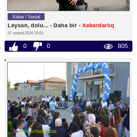
Xəbər / Sosial
Leysan, dolu... - Daha bir
- Xəbərdarlıq
07 avqust 2026 19:01
0
0
805