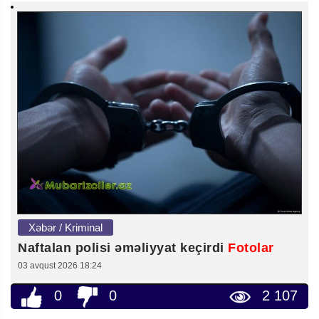
Xəbər / Kriminal
Naftalan polisi əməliyyat keçirdi
Fotolar
03 avqust 2026 18:24
0
0
2 107