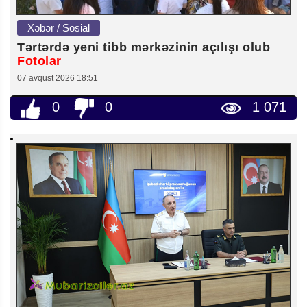
Xəbər / Sosial
Tərtərdə yeni tibb mərkəzinin açılışı olub
Fotolar
07 avqust 2026 18:51
0
0
1 071