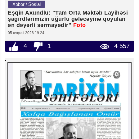
Xəbər / Sosial
Eşqin Axundlu: "Tam Orta Məktəb Layihəsi
şagirdlərimizin uğurlu gələcəyinə qoyulan
ən dəyərli sərmayədir"
Foto
05 avqust 2026 19:24
4
1
4 557