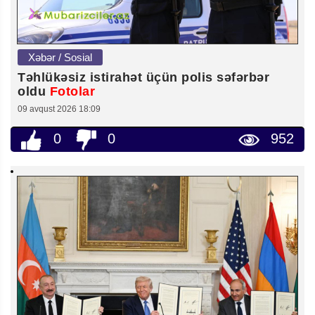
Xəbər / Sosial
Təhlükəsiz istirahət üçün polis səfərbər
oldu
Fotolar
09 avqust 2026 18:09
0
0
952