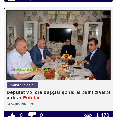
Xəbər / Sosial
Deputat və İcra başçısı şəhid ailəsini ziyarət
etdilər
Fotolar
04 avqust 2026 19:29
0
0
1 470