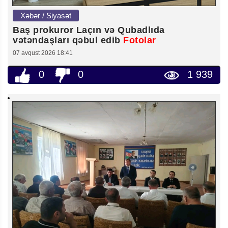
Xəbər / Siyasət
Baş prokuror Laçın və Qubadlıda
vətəndaşları qəbul edib
Fotolar
07 avqust 2026 18:41
0
0
1 939