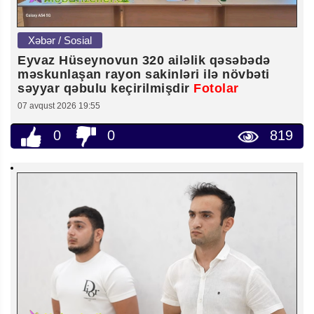
Xəbər / Sosial
Eyvaz Hüseynovun 320 ailəlik qəsəbədə
məskunlaşan rayon sakinləri ilə növbəti
səyyar qəbulu keçirilmişdir
Fotolar
07 avqust 2026 19:55
0
0
819