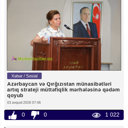
Xəbər / Sosial
Azərbaycan və Qırğızıstan münasibətləri
artıq strateji müttəfiqlik mərhələsinə qədəm
qoyub
03 avqust 2026 07:46
0
0
1 022