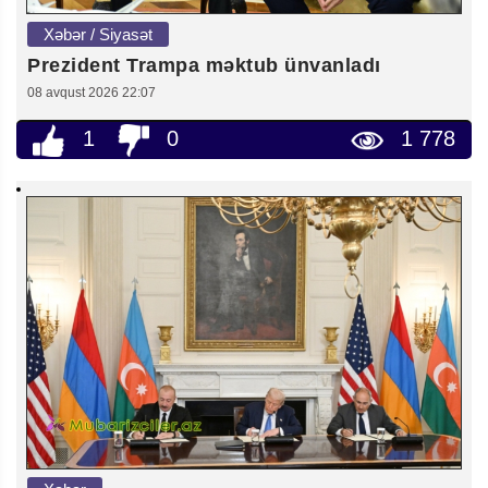
Xəbər / Siyasət
Prezident Trampa məktub ünvanladı
08 avqust 2026 22:07
1
0
1 778