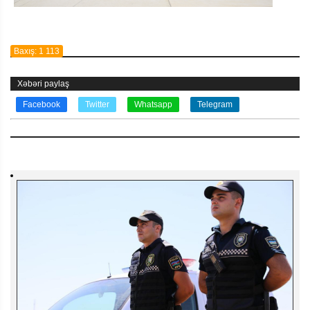
Baxış: 1 113
Xəbəri paylaş
Facebook
Twitter
Whatsapp
Telegram