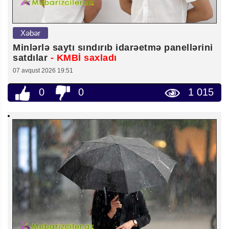
Xəbər
Minlərlə saytı sındırıb idarəetmə panellərini
satdılar
- KMBİ saxladı
07 avqust 2026 19:51
0
0
1 015