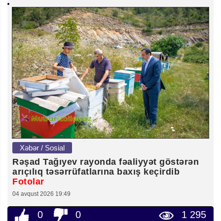
Xəbər / Sosial
Rəşad Tağıyev rayonda fəaliyyət göstərən
arıçılıq təsərrüfatlarına baxış keçirdib
Fotolar
04 avqust 2026 19:49
0
0
1 295