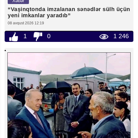
Xəbər
“Vaşinqtonda imzalanan sənədlər sülh üçün
yeni imkanlar yaradıb”
08 avqust 2026 12:19
1
0
1 246