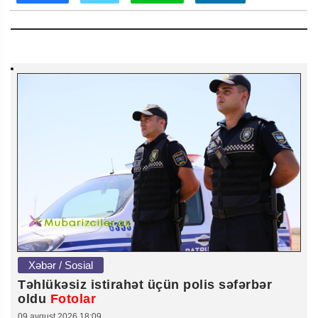
Xəbər / Sosial
Təhlükəsiz istirahət üçün polis səfərbər
oldu
Fotolar
09 avqust 2026 18:09