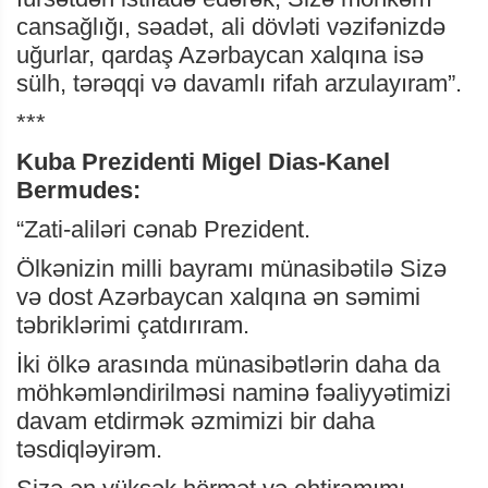
cansağlığı, səadət, ali dövləti vəzifənizdə
uğurlar, qardaş Azərbaycan xalqına isə
sülh, tərəqqi və davamlı rifah arzulayıram”.
***
Kuba Prezidenti Migel Dias-Kanel
Bermudes:
“Zati-aliləri cənab Prezident.
Ölkənizin milli bayramı münasibətilə Sizə
və dost Azərbaycan xalqına ən səmimi
təbriklərimi çatdırıram.
İki ölkə arasında münasibətlərin daha da
möhkəmləndirilməsi naminə fəaliyyətimizi
davam etdirmək əzmimizi bir daha
təsdiqləyirəm.