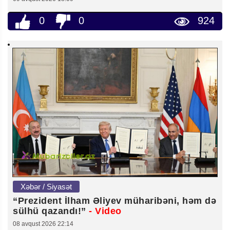
0
0
924
Xəbər / Siyasət
“Prezident İlham Əliyev müharibəni, həm də
sülhü qazandı!”
- Video
08 avqust 2026 22:14