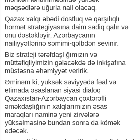
məqsədlərə uğurla nail olacaq.
Qazax xalqı əbədi dostluq və qarşılıqlı
hörmət strategiyasına daim sadiq qalır və
onu dəstəkləyir, Azərbaycanın
nailiyyətlərinə səmimi-qəlbdən sevinir.
Biz strateji tərəfdaşlığımızın və
müttəfiqliyimizin gələcəkdə də inkişafına
müstəsna əhəmiyyət veririk.
Əminəm ki, yüksək səviyyədə fəal və
etimada əsaslanan siyasi dialoq
Qazaxıstan-Azərbaycan çoxtərəfli
əməkdaşlığının xalqlarımızın əsas
maraqları naminə yeni zirvələrə
yüksəlməsinə bundan sonra da kömək
edəcək.