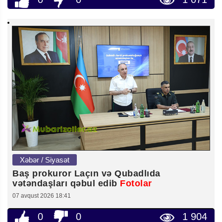
Xəbər / Siyasət
Baş prokuror Laçın və Qubadlıda
vətəndaşları qəbul edib
Fotolar
07 avqust 2026 18:41
0
0
1 904