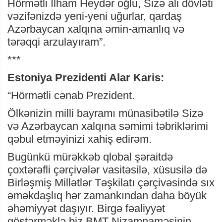
Hörmətli İlham Heydər oğlu, Sizə ali dövləti
vəzifənizdə yeni-yeni uğurlar, qardaş
Azərbaycan xalqına əmin-amanlıq və
tərəqqi arzulayıram”.
***
Estoniya Prezidenti Alar Karis:
“Hörmətli cənab Prezident.
Ölkənizin milli bayramı münasibətilə Sizə
və Azərbaycan xalqına səmimi təbriklərimi
qəbul etməyinizi xahiş edirəm.
Bugünkü mürəkkəb qlobal şəraitdə
çoxtərəfli çərçivələr vasitəsilə, xüsusilə də
Birləşmiş Millətlər Təşkilatı çərçivəsində sıx
əməkdaşlıq hər zamankından daha böyük
əhəmiyyət daşıyır. Birgə fəaliyyət
göstərməklə biz BMT Nizamnaməsinin