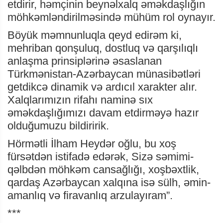
etdirir, həmçinin beynəlxalq əməkdaşlığın
möhkəmləndirilməsində mühüm rol oynayır.
Böyük məmnunluqla qeyd edirəm ki,
mehriban qonşuluq, dostluq və qarşılıqlı
anlaşma prinsiplərinə əsaslanan
Türkmənistan-Azərbaycan münasibətləri
getdikcə dinamik və ardıcıl xarakter alır.
Xalqlarımızın rifahı naminə sıx
əməkdaşlığımızı davam etdirməyə hazır
olduğumuzu bildiririk.
Hörmətli İlham Heydər oğlu, bu xoş
fürsətdən istifadə edərək, Sizə səmimi-
qəlbdən möhkəm cansağlığı, xoşbəxtlik,
qardaş Azərbaycan xalqına isə sülh, əmin-
amanlıq və firavanlıq arzulayıram”.
***