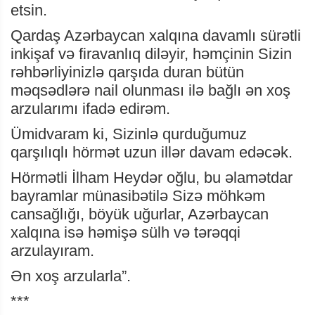
etsin.
Qardaş Azərbaycan xalqına davamlı sürətli
inkişaf və firavanlıq diləyir, həmçinin Sizin
rəhbərliyinizlə qarşıda duran bütün
məqsədlərə nail olunması ilə bağlı ən xoş
arzularımı ifadə edirəm.
Ümidvaram ki, Sizinlə qurduğumuz
qarşılıqlı hörmət uzun illər davam edəcək.
Hörmətli İlham Heydər oğlu, bu əlamətdar
bayramlar münasibətilə Sizə möhkəm
cansağlığı, böyük uğurlar, Azərbaycan
xalqına isə həmişə sülh və tərəqqi
arzulayıram.
Ən xoş arzularla”.
***