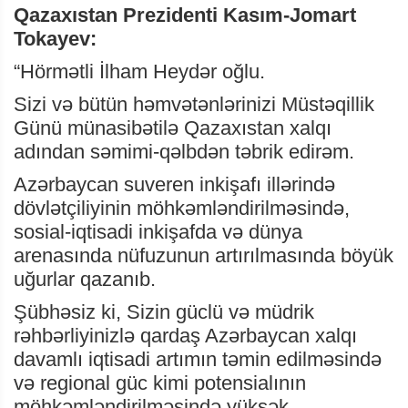
Qazaxıstan Prezidenti Kasım-Jomart
Tokayev:
“Hörmətli İlham Heydər oğlu.
Sizi və bütün həmvətənlərinizi Müstəqillik
Günü münasibətilə Qazaxıstan xalqı
adından səmimi-qəlbdən təbrik edirəm.
Azərbaycan suveren inkişafı illərində
dövlətçiliyinin möhkəmləndirilməsində,
sosial-iqtisadi inkişafda və dünya
arenasında nüfuzunun artırılmasında böyük
uğurlar qazanıb.
Şübhəsiz ki, Sizin güclü və müdrik
rəhbərliyinizlə qardaş Azərbaycan xalqı
davamlı iqtisadi artımın təmin edilməsində
və regional güc kimi potensialının
möhkəmləndirilməsində yüksək