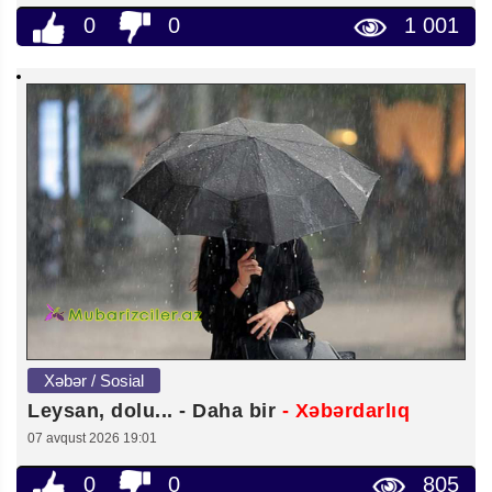
0
0
1 001
Xəbər / Sosial
Leysan, dolu... - Daha bir
- Xəbərdarlıq
07 avqust 2026 19:01
0
0
805