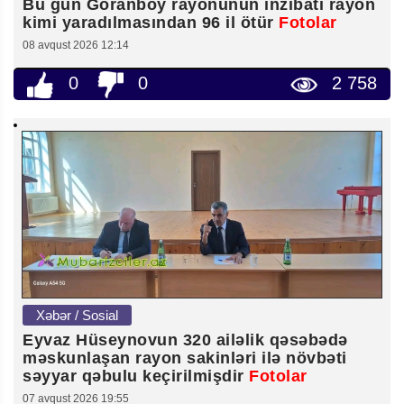
Bu gün Goranboy rayonunun inzibati rayon
kimi yaradılmasından 96 il ötür
Fotolar
08 avqust 2026 12:14
0
0
2 758
Xəbər / Sosial
Eyvaz Hüseynovun 320 ailəlik qəsəbədə
məskunlaşan rayon sakinləri ilə növbəti
səyyar qəbulu keçirilmişdir
Fotolar
07 avqust 2026 19:55