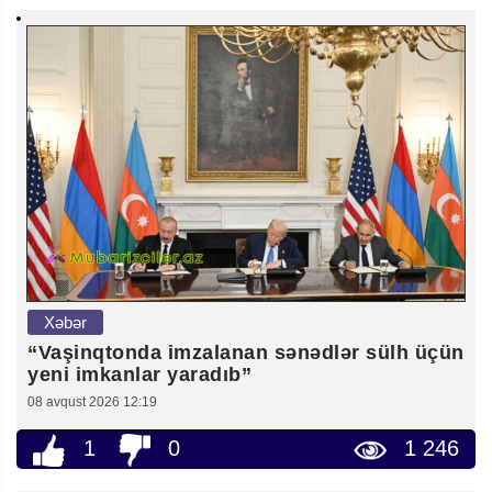
Xəbər
“Vaşinqtonda imzalanan sənədlər sülh üçün
yeni imkanlar yaradıb”
08 avqust 2026 12:19
1
0
1 246