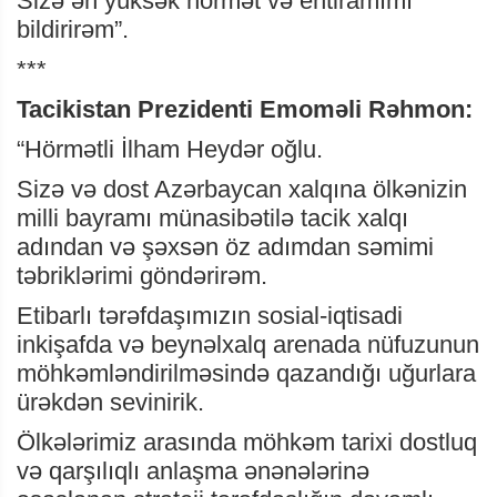
Sizə ən yüksək hörmət və ehtiramımı
bildirirəm”.
***
Tacikistan Prezidenti Emoməli Rəhmon:
“Hörmətli İlham Heydər oğlu.
Sizə və dost Azərbaycan xalqına ölkənizin
milli bayramı münasibətilə tacik xalqı
adından və şəxsən öz adımdan səmimi
təbriklərimi göndərirəm.
Etibarlı tərəfdaşımızın sosial-iqtisadi
inkişafda və beynəlxalq arenada nüfuzunun
möhkəmləndirilməsində qazandığı uğurlara
ürəkdən sevinirik.
Ölkələrimiz arasında möhkəm tarixi dostluq
və qarşılıqlı anlaşma ənənələrinə