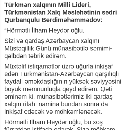
Türkmən xalqının Milli Lideri,
Türkmənistan Xalq Məsləhətinin sədri
Qurbanqulu Berdiməhəmmədov:
“Hörmətli İlham Heydər oğlu.
Sizi və qardaş Azərbaycan xalqını
Müstəqillik Günü münasibətilə səmimi-
qəlbdən təbrik edirəm.
Müxtəlif istiqamətlər üzrə uğurla inkişaf
edən Türkmənistan-Azərbaycan qarşılıqlı
faydalı əməkdaşlığının yüksək səviyyəsini
böyük məmnunluqla qeyd edirəm. Qəti
əminəm ki, münasibətlərimiz iki qardaş
xalqın rifahı naminə bundan sonra da
inkişaf edəcək və möhkəmlənəcək.
Hörmətli İlham Heydər oğlu, bu xoş
fürsətdən istifadə edərək, Sizə möhkəm