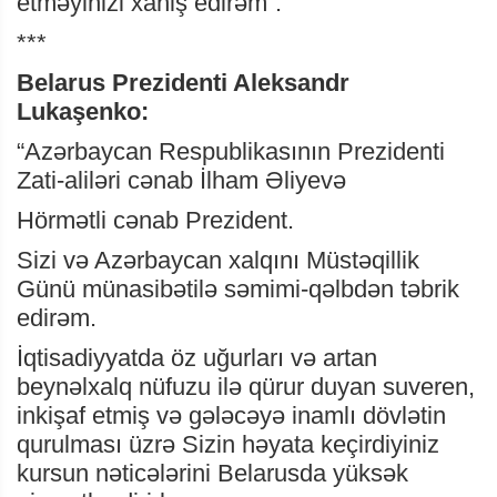
etməyinizi xahiş edirəm”.
***
Belarus Prezidenti Aleksandr
Lukaşenko:
“Azərbaycan Respublikasının Prezidenti
Zati-aliləri cənab İlham Əliyevə
Hörmətli cənab Prezident.
Sizi və Azərbaycan xalqını Müstəqillik
Günü münasibətilə səmimi-qəlbdən təbrik
edirəm.
İqtisadiyyatda öz uğurları və artan
beynəlxalq nüfuzu ilə qürur duyan suveren,
inkişaf etmiş və gələcəyə inamlı dövlətin
qurulması üzrə Sizin həyata keçirdiyiniz
kursun nəticələrini Belarusda yüksək