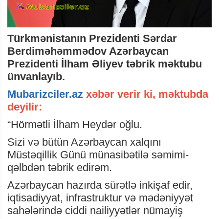
Türkmənistanın Prezidenti Sərdar
Berdiməhəmmədov Azərbaycan
Prezidenti İlham Əliyev təbrik məktubu
ünvanlayıb.
Mubarizciler.az
xəbər verir ki, məktubda
deyilir:
“Hörmətli İlham Heydər oğlu.
Sizi və bütün Azərbaycan xalqını
Müstəqillik Günü münasibətilə səmimi-
qəlbdən təbrik edirəm.
Azərbaycan hazırda sürətlə inkişaf edir,
iqtisadiyyat, infrastruktur və mədəniyyət
sahələrində ciddi nailiyyətlər nümayiş