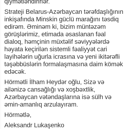
qiymətləndirirlər.
Strateji Belarus-Azərbaycan tərəfdaşlığının
inkişafında Minskin güclü marağını təsdiq
edirəm. Əminəm ki, bizim müntəzəm
görüşlərimiz, etimada əsaslanan fəal
dialoq, həmçinin müxtəlif səviyyələrdə
həyata keçirilən sistemli fəaliyyət cari
layihələrin uğurla icrasına və yeni ikitərəfli
təşəbbüslərin formalaşmasına daim kömək
edəcək.
Hörmətli İlham Heydər oğlu, Sizə və
ailənizə cansağlığı və xoşbəxtlik,
Azərbaycan vətəndaşlarına isə sülh və
əmin-amanlıq arzulayıram.
Hörmətlə,
Aleksandr Lukaşenko