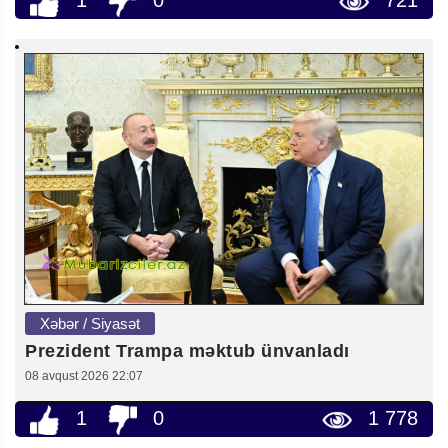
1
0
721
Xəbər / Siyasət
Prezident Trampa məktub ünvanladı
08 avqust 2026 22:07
1
0
1 778