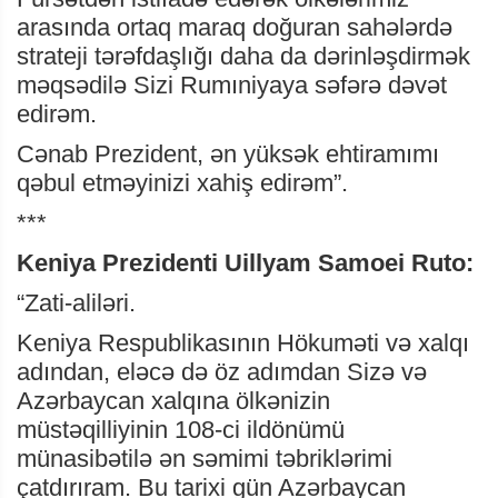
arasında ortaq maraq doğuran sahələrdə
strateji tərəfdaşlığı daha da dərinləşdirmək
məqsədilə Sizi Rumıniyaya səfərə dəvət
edirəm.
Cənab Prezident, ən yüksək ehtiramımı
qəbul etməyinizi xahiş edirəm”.
***
Keniya Prezidenti Uillyam Samoei Ruto:
“Zati-aliləri.
Keniya Respublikasının Hökuməti və xalqı
adından, eləcə də öz adımdan Sizə və
Azərbaycan xalqına ölkənizin
müstəqilliyinin 108-ci ildönümü
münasibətilə ən səmimi təbriklərimi
çatdırıram. Bu tarixi gün Azərbaycan