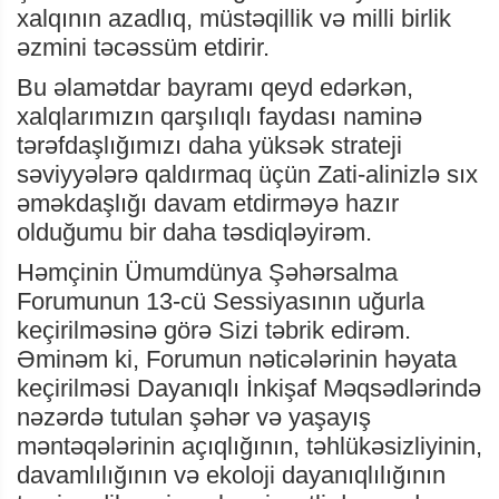
xalqının azadlıq, müstəqillik və milli birlik
əzmini təcəssüm etdirir.
Bu əlamətdar bayramı qeyd edərkən,
xalqlarımızın qarşılıqlı faydası naminə
tərəfdaşlığımızı daha yüksək strateji
səviyyələrə qaldırmaq üçün Zati-alinizlə sıx
əməkdaşlığı davam etdirməyə hazır
olduğumu bir daha təsdiqləyirəm.
Həmçinin Ümumdünya Şəhərsalma
Forumunun 13-cü Sessiyasının uğurla
keçirilməsinə görə Sizi təbrik edirəm.
Əminəm ki, Forumun nəticələrinin həyata
keçirilməsi Dayanıqlı İnkişaf Məqsədlərində
nəzərdə tutulan şəhər və yaşayış
məntəqələrinin açıqlığının, təhlükəsizliyinin,
davamlılığının və ekoloji dayanıqlılığının