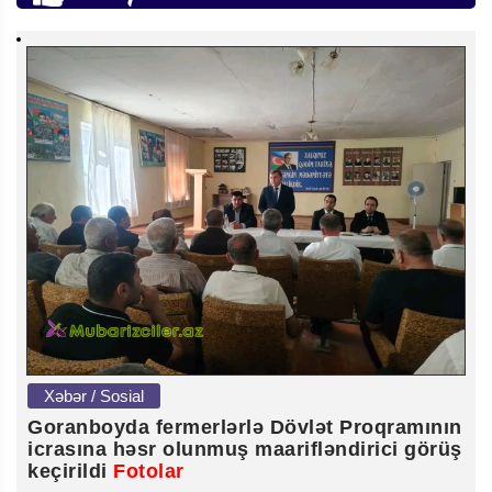
Xəbər / Sosial
Goranboyda fermerlərlə Dövlət Proqramının
icrasına həsr olunmuş maarifləndirici görüş
keçirildi
Fotolar