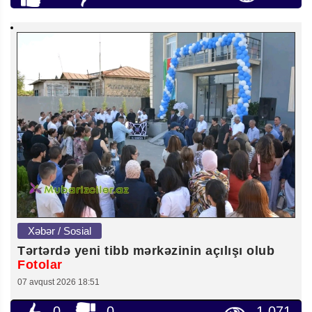
Xəbər / Sosial
Tərtərdə yeni tibb mərkəzinin açılışı olub
Fotolar
07 avqust 2026 18:51
0
0
1 071