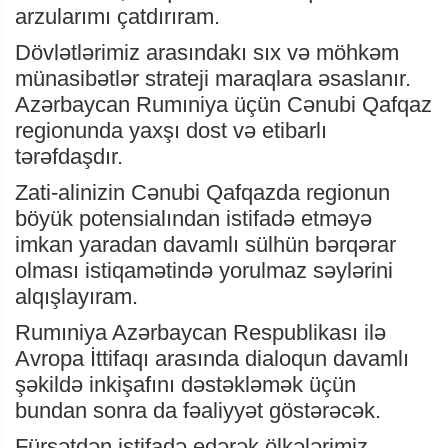
arzularımı çatdırıram.
Dövlətlərimiz arasındakı sıx və möhkəm
münasibətlər strateji maraqlara əsaslanır.
Azərbaycan Rumıniya üçün Cənubi Qafqaz
regionunda yaxşı dost və etibarlı
tərəfdaşdır.
Zati-alinizin Cənubi Qafqazda regionun
böyük potensialından istifadə etməyə
imkan yaradan davamlı sülhün bərqərar
olması istiqamətində yorulmaz səylərini
alqışlayıram.
Rumıniya Azərbaycan Respublikası ilə
Avropa İttifaqı arasında dialoqun davamlı
şəkildə inkişafını dəstəkləmək üçün
bundan sonra da fəaliyyət göstərəcək.
Fürsətdən istifadə edərək ölkələrimiz