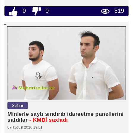
0
0
819
Xəbər
Minlərlə saytı sındırıb idarəetmə panellərini
satdılar
- KMBİ saxladı
07 avqust 2026 19:51