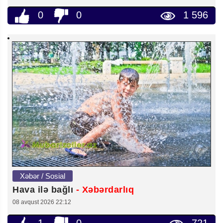
0
0
1 596
Xəbər / Sosial
Hava ilə bağlı
- Xəbərdarlıq
08 avqust 2026 22:12