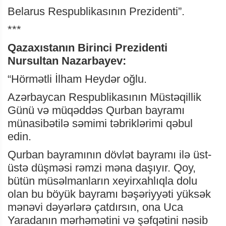
Belarus Respublikasının Prezidenti”.
***
Qazaxıstanın Birinci Prezidenti
Nursultan Nazarbayev:
“Hörmətli İlham Heydər oğlu.
Azərbaycan Respublikasının Müstəqillik
Günü və müqəddəs Qurban bayramı
münasibətilə səmimi təbriklərimi qəbul
edin.
Qurban bayramının dövlət bayramı ilə üst-
üstə düşməsi rəmzi məna daşıyır. Qoy,
bütün müsəlmanların xeyirxahlıqla dolu
olan bu böyük bayramı bəşəriyyəti yüksək
mənəvi dəyərlərə çatdırsın, ona Uca
Yaradanın mərhəmətini və şəfqətini nəsib