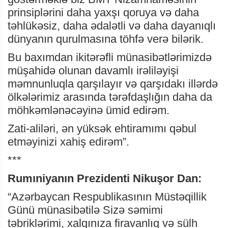
prinsiplərini daha yaxşı qoruya və daha
təhlükəsiz, daha ədalətli və daha dayanıqlı
dünyanın qurulmasına töhfə verə bilərik.
Bu baxımdan ikitərəfli münasibətlərimizdə
müşahidə olunan davamlı irəliləyişi
məmnunluqla qarşılayır və qarşıdakı illərdə
ölkələrimiz arasında tərəfdaşlığın daha da
möhkəmlənəcəyinə ümid edirəm.
Zati-aliləri, ən yüksək ehtiramımı qəbul
etməyinizi xahiş edirəm”.
***
Rumıniyanın Prezidenti Nikuşor Dan:
“Azərbaycan Respublikasının Müstəqillik
Günü münasibətilə Sizə səmimi
təbriklərimi, xalqınıza firavanlıq və sülh