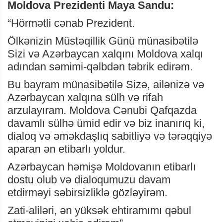
Moldova Prezidenti Maya Sandu:
“Hörmətli cənab Prezident.
Ölkənizin Müstəqillik Günü münasibətilə
Sizi və Azərbaycan xalqını Moldova xalqı
adından səmimi-qəlbdən təbrik edirəm.
Bu bayram münasibətilə Sizə, ailənizə və
Azərbaycan xalqına sülh və rifah
arzulayıram. Moldova Cənubi Qafqazda
davamlı sülhə ümid edir və biz inanırıq ki,
dialoq və əməkdaşlıq sabitliyə və tərəqqiyə
aparan ən etibarlı yoldur.
Azərbaycan həmişə Moldovanın etibarlı
dostu olub və dialoqumuzu davam
etdirməyi səbirsizliklə gözləyirəm.
Zati-aliləri, ən yüksək ehtiramımı qəbul