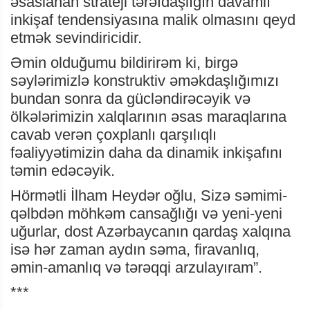
əsaslanan strateji tərəfdaşlığın davamlı
inkişaf tendensiyasına malik olmasını qeyd
etmək sevindiricidir.
Əmin olduğumu bildirirəm ki, birgə
səylərimizlə konstruktiv əməkdaşlığımızı
bundan sonra da gücləndirəcəyik və
ölkələrimizin xalqlarının əsas maraqlarına
cavab verən çoxplanlı qarşılıqlı
fəaliyyətimizin daha da dinamik inkişafını
təmin edəcəyik.
Hörmətli İlham Heydər oğlu, Sizə səmimi-
qəlbdən möhkəm cansağlığı və yeni-yeni
uğurlar, dost Azərbaycanın qardaş xalqına
isə hər zaman aydın səma, firavanlıq,
əmin-amanlıq və tərəqqi arzulayıram”.
***