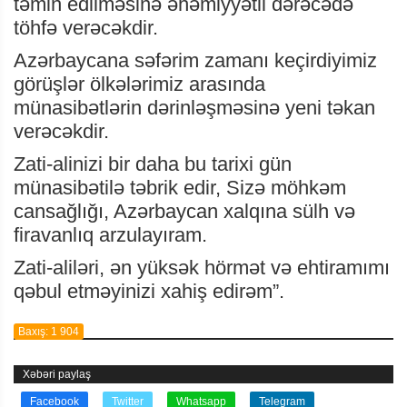
təmin edilməsinə əhəmiyyətli dərəcədə
töhfə verəcəkdir.
Azərbaycana səfərim zamanı keçirdiyimiz
görüşlər ölkələrimiz arasında
münasibətlərin dərinləşməsinə yeni təkan
verəcəkdir.
Zati-alinizi bir daha bu tarixi gün
münasibətilə təbrik edir, Sizə möhkəm
cansağlığı, Azərbaycan xalqına sülh və
firavanlıq arzulayıram.
Zati-aliləri, ən yüksək hörmət və ehtiramımı
qəbul etməyinizi xahiş edirəm”.
Baxış: 1 904
Xəbəri paylaş
Facebook
Twitter
Whatsapp
Telegram