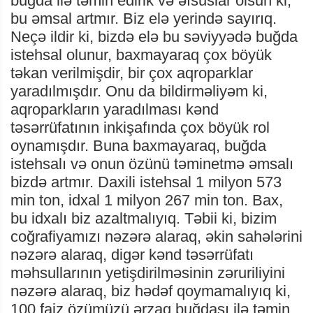
buğda ilə təmin edirik və əfsuslar olsun ki,
bu əmsal artmır. Biz elə yerində sayırıq.
Neçə ildir ki, bizdə elə bu səviyyədə buğda
istehsal olunur, baxmayaraq çox böyük
təkan verilmişdir, bir çox aqroparklar
yaradılmışdır. Onu da bildirməliyəm ki,
aqroparkların yaradılması kənd
təsərrüfatının inkişafında çox böyük rol
oynamışdır. Buna baxmayaraq, buğda
istehsalı və onun özünü təminetmə əmsalı
bizdə artmır. Daxili istehsal 1 milyon 573
min ton, idxal 1 milyon 267 min ton. Bax,
bu idxalı biz azaltmalıyıq. Təbii ki, bizim
coğrafiyamızı nəzərə alaraq, əkin sahələrini
nəzərə alaraq, digər kənd təsərrüfatı
məhsullarının yetişdirilməsinin zəruriliyini
nəzərə alaraq, biz hədəf qoymamalıyıq ki,
100 faiz özümüzü ərzaq buğdası ilə təmin