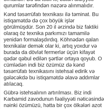
qurumlar tərəfindən nəzərə alınmalıdır.
Kənd təsərrüfatı texnikası ilə təminat. Bu
istiqamətdə də çox böyük işlər
görülmüşdür. Son 20 il ərzində biz faktiki
olaraq öz texnika parkımızı tamamilə
yenidən formalaşdırdıq. Köhnədən qalan
texnikalar demək olar ki, artıq yoxdur və
burada da dövlət fermerlər üçün kifayət
qədər qəbul edilən şərtlər ortaya qoyub. O
cümlədən indi biz özümüz də kənd
təsərrüfatı texnikasını istehsal edirik və
gələcəkdə bu istiqamətdə əlavə addımlar
atılacaq.
Gübrə istehsalının artırılması. Biz indi
Karbamid zavodunun fəaliyyəti nəticəsində
nəinki özümüzü, hətta bir çox ölkələri azot