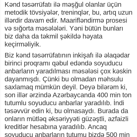
Kənd təsərrüfatı ilə məşğul olanlar üçün
metodik tövsiyələr, treninqlər, bu, artıq uzun
illərdir davam edir. Maarifləndirmə prosesi
və sığorta məsələləri. Yəni bütün bunları
biz daha da təkmil şəkildə həyata
keçirməliyik.
Biz kənd təsərrüfatının inkişafı ilə əlaqədar
birinci proqramı qəbul edəndə soyuducu
anbarların yaradılması məsələsi çox kəskin
dayanmışdı. Çünki bu olmadan məhsulu
saxlamaq mümkün deyil. Deyə bilərəm ki,
son illər ərzində Azərbaycanda 400 min ton
tutumlu soyuducu anbarlar yaradılıb. İndi
təsəvvür edin ki, bu olmasaydı. Burada da
onların mütləq əksəriyyəti güzəştli, azfaizli
kreditlər hesabına yaradılıb. Ancaq
soyuducu anbarların tutumu bizdə 500 min