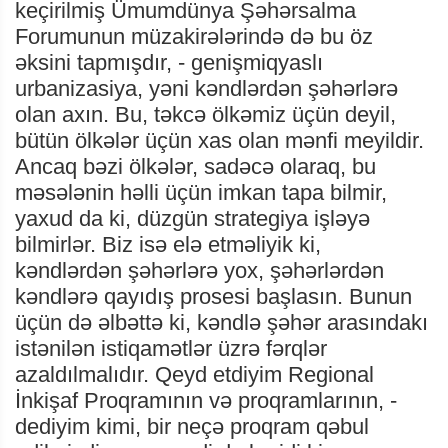
keçirilmiş Ümumdünya Şəhərsalma
Forumunun müzakirələrində də bu öz
əksini tapmışdır, - genişmiqyaslı
urbanizasiya, yəni kəndlərdən şəhərlərə
olan axın. Bu, təkcə ölkəmiz üçün deyil,
bütün ölkələr üçün xas olan mənfi meyildir.
Ancaq bəzi ölkələr, sadəcə olaraq, bu
məsələnin həlli üçün imkan tapa bilmir,
yaxud da ki, düzgün strategiya işləyə
bilmirlər. Biz isə elə etməliyik ki,
kəndlərdən şəhərlərə yox, şəhərlərdən
kəndlərə qayıdış prosesi başlasın. Bunun
üçün də əlbəttə ki, kəndlə şəhər arasındakı
istənilən istiqamətlər üzrə fərqlər
azaldılmalıdır. Qeyd etdiyim Regional
İnkişaf Proqramının və proqramlarının, -
dediyim kimi, bir neçə proqram qəbul