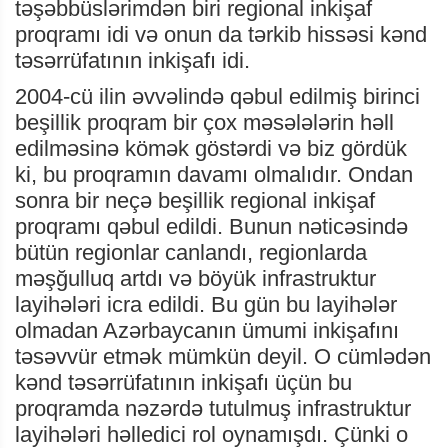
təşəbbüslərimdən biri regional inkişaf
proqramı idi və onun da tərkib hissəsi kənd
təsərrüfatının inkişafı idi.
2004-cü ilin əvvəlində qəbul edilmiş birinci
beşillik proqram bir çox məsələlərin həll
edilməsinə kömək göstərdi və biz gördük
ki, bu proqramın davamı olmalıdır. Ondan
sonra bir neçə beşillik regional inkişaf
proqramı qəbul edildi. Bunun nəticəsində
bütün regionlar canlandı, regionlarda
məşğulluq artdı və böyük infrastruktur
layihələri icra edildi. Bu gün bu layihələr
olmadan Azərbaycanın ümumi inkişafını
təsəvvür etmək mümkün deyil. O cümlədən
kənd təsərrüfatının inkişafı üçün bu
proqramda nəzərdə tutulmuş infrastruktur
layihələri həlledici rol oynamışdı. Çünki o