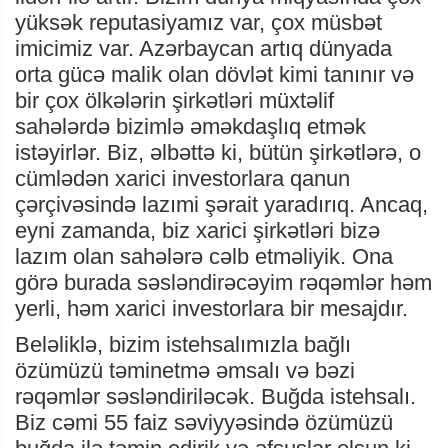
yüksək reputasiyamız var, çox müsbət
imicimiz var. Azərbaycan artıq dünyada
orta gücə malik olan dövlət kimi tanınır və
bir çox ölkələrin şirkətləri müxtəlif
sahələrdə bizimlə əməkdaşlıq etmək
istəyirlər. Biz, əlbəttə ki, bütün şirkətlərə, o
cümlədən xarici investorlara qanun
çərçivəsində lazımi şərait yaradırıq. Ancaq,
eyni zamanda, biz xarici şirkətləri bizə
lazım olan sahələrə cəlb etməliyik. Ona
görə burada səsləndirəcəyim rəqəmlər həm
yerli, həm xarici investorlara bir mesajdır.
Beləliklə, bizim istehsalımızla bağlı
özümüzü təminetmə əmsalı və bəzi
rəqəmlər səsləndiriləcək. Buğda istehsalı.
Biz cəmi 55 faiz səviyyəsində özümüzü