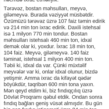
Tərəvəz, bostan məhsulları, meyvə,
giləmeyvə. Burada vəziyyət müsbətdir.
Özümüzü tərəvəz üzrə 107 faiz təmin edirik
və 214 min ton ixrac edirik. Daxili istehsal
isə 1 milyon 770 min tondur. Bostan
məhsulları istehsalı 460 min ton, idxal
demək olar ki, yoxdur. İxrac 18 min ton,
104 faiz. Meyvə, giləmeyvə. 140 faiz
təminat, istehsal 1 milyon 400 min ton.
Təbii ki, idxal da var. Çünki müxtəlif
meyvələr var ki, onlar idxal olunur, bizdə
yetişmir. Amma ixrac da kifayət qədər
böyükdür, təqribən 600 min tona yaxın.
Mən qeyd etdim ki, biz fındıqçılıq üzrə
Dövlət Proqramı qəbul etdik. Ondan sonra
fındıq bağları geniş vüsət almışdır. Bu gün