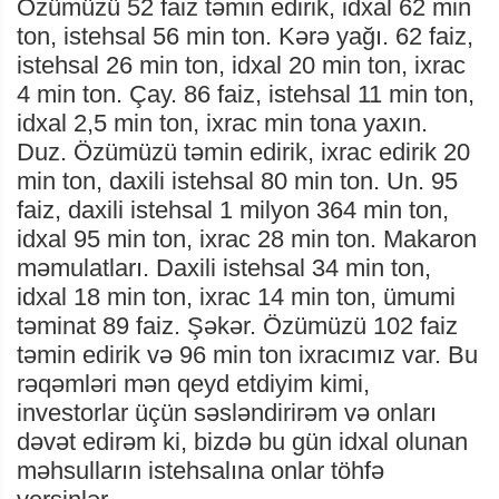
Özümüzü 52 faiz təmin edirik, idxal 62 min
ton, istehsal 56 min ton. Kərə yağı. 62 faiz,
istehsal 26 min ton, idxal 20 min ton, ixrac
4 min ton. Çay. 86 faiz, istehsal 11 min ton,
idxal 2,5 min ton, ixrac min tona yaxın.
Duz. Özümüzü təmin edirik, ixrac edirik 20
min ton, daxili istehsal 80 min ton. Un. 95
faiz, daxili istehsal 1 milyon 364 min ton,
idxal 95 min ton, ixrac 28 min ton. Makaron
məmulatları. Daxili istehsal 34 min ton,
idxal 18 min ton, ixrac 14 min ton, ümumi
təminat 89 faiz. Şəkər. Özümüzü 102 faiz
təmin edirik və 96 min ton ixracımız var. Bu
rəqəmləri mən qeyd etdiyim kimi,
investorlar üçün səsləndirirəm və onları
dəvət edirəm ki, bizdə bu gün idxal olunan
məhsulların istehsalına onlar töhfə