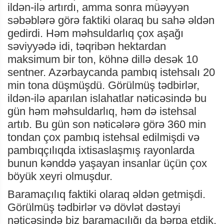
ildən-ilə artırdı, amma sonra müəyyən
səbəblərə görə faktiki olaraq bu sahə əldən
gedirdi. Həm məhsuldarlıq çox aşağı
səviyyədə idi, təqribən hektardan
maksimum bir ton, köhnə dillə desək 10
sentner. Azərbaycanda pambıq istehsalı 20
min tona düşmüşdü. Görülmüş tədbirlər,
ildən-ilə aparılan islahatlar nəticəsində bu
gün həm məhsuldarlıq, həm də istehsal
artıb. Bu gün son nəticələrə görə 360 min
tondan çox pambıq istehsal edilmişdi və
pambıqçılıqda ixtisaslaşmış rayonlarda
bunun kənddə yaşayan insanlar üçün çox
böyük xeyri olmuşdur.
Baramaçılıq faktiki olaraq əldən getmişdi.
Görülmüş tədbirlər və dövlət dəstəyi
nəticəsində biz baramaçılığı da bərpa etdik.