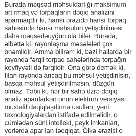
Burada məqsəd məhsuldarlığı maksimum
artırmaq və torpaqların dəqiq analizini
aparmaqdır ki, hansı ərazidə hansı torpaq
sahəsində hansı məhsulun yetişdirilməsi
daha məqsədəuyğun ola bilər. Burada,
əlbəttə ki, rayonlaşma məsələləri çox
önəmlidir. Amma bilirəm ki, bəzi hallarda bir
rayonda fərqli torpaq sahələrində torpağın
keyfiyyəti də fərqlidir. Ona görə demək ki,
filan rayonda ancaq bu məhsul yetişdirilsin,
başqa məhsul yetişdirilməsin, düzgün
olmaz. Təbii ki, hər bir sahə üzrə dəqiq
analiz aparılarkən onun elektron versiyası,
müxtəlif dəqiqləşdirmə üsulları, yeni
texnologiyalardan istifadə edilməlidir, o
cümlədən süni intellekt, peyk imkanları,
yerlərdə aparılan tədqiqat. Ölkə ərazisi o