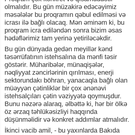
olmalıdır. Bu gün müzakirə edəcəyimiz
məsələlər bu proqramın qəbul edilməsi və
icrası ilə bağlı olacaq. Mən əminəm ki, bu
proqram icra ediləndən sonra bizim əsas
hədəflərimiz tam yerinə yetiriləcəkdir.
Bu gün dünyada gedən meyillər kənd
təsərrüfatının istehsalına da mənfi təsir
göstərir. Müharibələr, münaqişələr,
nəqliyyat zəncirlərinin qırılması, enerji
sektorundakı böhran, yanacaqla bağlı olan
müəyyən çətinliklər bir çox ənənəvi
istehsalçıları çətin vəziyyətə qoymuşdur.
Bunu nəzərə alaraq, əlbəttə ki, hər bir ölkə
öz ərzaq təhlükəsizliyi haqqında
düşünməlidir və konkret addımlar atmalıdır.
İkinci vacib amil, - bu yaxınlarda Bakıda