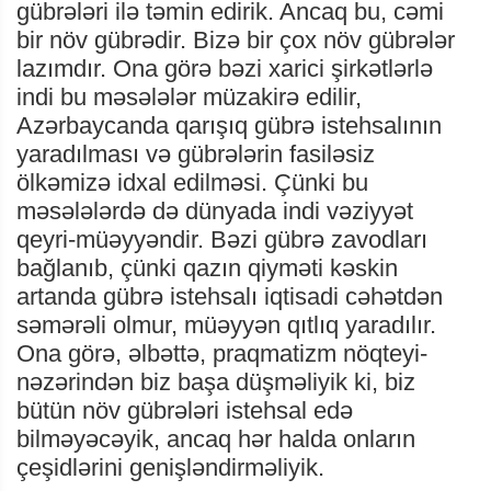
gübrələri ilə təmin edirik. Ancaq bu, cəmi
bir növ gübrədir. Bizə bir çox növ gübrələr
lazımdır. Ona görə bəzi xarici şirkətlərlə
indi bu məsələlər müzakirə edilir,
Azərbaycanda qarışıq gübrə istehsalının
yaradılması və gübrələrin fasiləsiz
ölkəmizə idxal edilməsi. Çünki bu
məsələlərdə də dünyada indi vəziyyət
qeyri-müəyyəndir. Bəzi gübrə zavodları
bağlanıb, çünki qazın qiyməti kəskin
artanda gübrə istehsalı iqtisadi cəhətdən
səmərəli olmur, müəyyən qıtlıq yaradılır.
Ona görə, əlbəttə, praqmatizm nöqteyi-
nəzərindən biz başa düşməliyik ki, biz
bütün növ gübrələri istehsal edə
bilməyəcəyik, ancaq hər halda onların
çeşidlərini genişləndirməliyik.