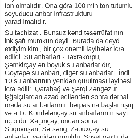
ton olmalıdır. Ona görə 100 min ton tutumlu
soyuducu anbar infrastrukturu
yaradılmalıdır.
Su təchizatı. Bunsuz kənd təsərrüfatının
inkişafı mümkün deyil. Burada da qeyd
etdiyim kimi, bir çox önəmli layihələr icra
edildi. Su anbarları - Taxtakörpü,
Şəmkirçay ən böyük su anbarlarıdır,
Göytəpə su anbarı, digər su anbarları. İndi
10 su anbarının yenidən qurulması layihəsi
icra edilir. Qarabağ və Şərqi Zəngəzur
işğalçılardan azad ediləndən sonra dərhal
orada su anbarlarının bərpasına başlamışıq
və artıq Köndələnçay su anbarlarının sayı
üç oldu. Xaçınçay, ondan sonra
Suqovuşan, Sərsəng, Zabuxçay su
anbarları yenidən quruldu. Sovet vaxtında