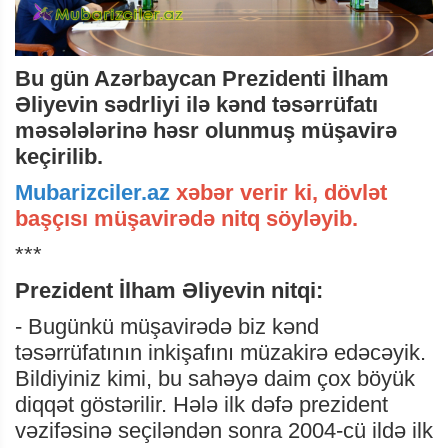
Bu gün Azərbaycan Prezidenti İlham
Əliyevin sədrliyi ilə kənd təsərrüfatı
məsələlərinə həsr olunmuş müşavirə
keçirilib.
Mubarizciler.az
xəbər verir ki, dövlət
başçısı müşavirədə nitq söyləyib.
***
Prezident İlham Əliyevin nitqi:
- Bugünkü müşavirədə biz kənd
təsərrüfatının inkişafını müzakirə edəcəyik.
Bildiyiniz kimi, bu sahəyə daim çox böyük
diqqət göstərilir. Hələ ilk dəfə prezident
vəzifəsinə seçiləndən sonra 2004-cü ildə ilk