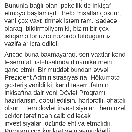
Bununla bağlı olan ipəkçilik də inkişaf
etməyə başlamışdı. Belə misallar çoxdur,
yəni çox vaxt itirmək istəmirəm. Sadəcə
olaraq, bildirməliyəm ki, bizim bir çox
istiqamətlər üzrə nəzərdə tutduğumuz
vəzifələr icra edildi.
Ancaq buna baxmayaraq, son vaxtlar kənd
təsərrüfatı istehsalında dinamika məni
qane etmir. Bir müddət bundan əvvəl
Prezident Administrasiyasına, Hökumətə
göstəriş verildi ki, kənd təsərrüfatının
inkişafına dair yeni Dövlət Proqramı
hazırlansın, qəbul edilsin, hərtərəfli, əhatəli
olsun. Həm dövlət investisiyaları, həm özəl
sektor tərəfindən cəlb ediləcək
investisiyaları özündə ehtiva etməlidir.
Proqram çox konkret və qısamüddətli