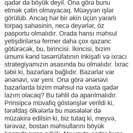
qədər də böyük deyil. Ona görə bunu
etmək çətin olmayacaq. Müəyyən işlər
görülüb. Ancaq hər bir əkin üçün yararlı
torpaq sahəsinin, necə deyərlər, öz
pasportu olmalıdır. Orada hansı məhsul
yetişdirilərsə fermer daha çox qazanc
götürəcək, bu, birincisi. İkincisi, bizim
ümumi kənd təsərrüfatının inkişafı və ixracı
strategiyamızın əsasında bu olmalıdır. İxrac
təbii ki, bazarlara bağlıdır. Bazarlar var
ənənəvi, var yeni. Ona görə ənənəvi
bazarlarda bizim məhsul nə vaxta qədər
lazım olacaq? Bu təhlil də aparılmalıdır.
Prinsipcə müvafiq göstərişlər verildi ki,
tərəfdaş ölkələrlə bu məsələlər də
müzakirə edilsin ki, biz tutaq ki, meyvə,
tərəvəz, bostan məhsullarını böyük