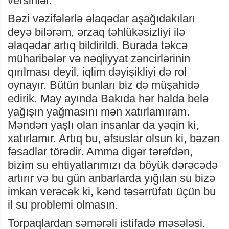
versinlər.
Bəzi vəzifələrlə əlaqədar aşağıdakıları
deyə bilərəm, ərzaq təhlükəsizliyi ilə
əlaqədar artıq bildirildi. Burada təkcə
müharibələr və nəqliyyat zəncirlərinin
qırılması deyil, iqlim dəyişikliyi də rol
oynayır. Bütün bunları biz də müşahidə
edirik. May ayında Bakıda hər halda belə
yağışın yağmasını mən xatırlamıram.
Məndən yaşlı olan insanlar da yəqin ki,
xatırlamır. Artıq bu, əfsuslar olsun ki, bəzən
fəsadlar törədir. Amma digər tərəfdən,
bizim su ehtiyatlarımızı da böyük dərəcədə
artırır və bu gün anbarlarda yığılan su bizə
imkan verəcək ki, kənd təsərrüfatı üçün bu
il su problemi olmasın.
Torpaqlardan səmərəli istifadə məsələsi.