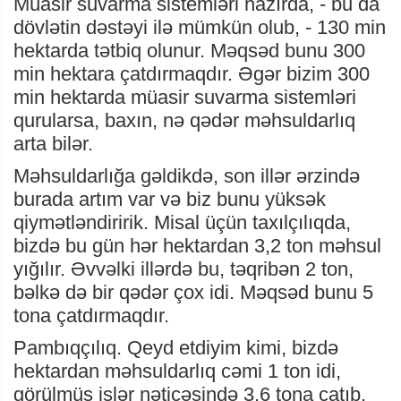
Müasir suvarma sistemləri hazırda, - bu da
dövlətin dəstəyi ilə mümkün olub, - 130 min
hektarda tətbiq olunur. Məqsəd bunu 300
min hektara çatdırmaqdır. Əgər bizim 300
min hektarda müasir suvarma sistemləri
qurularsa, baxın, nə qədər məhsuldarlıq
arta bilər.
Məhsuldarlığa gəldikdə, son illər ərzində
burada artım var və biz bunu yüksək
qiymətləndiririk. Misal üçün taxılçılıqda,
bizdə bu gün hər hektardan 3,2 ton məhsul
yığılır. Əvvəlki illərdə bu, təqribən 2 ton,
bəlkə də bir qədər çox idi. Məqsəd bunu 5
tona çatdırmaqdır.
Pambıqçılıq. Qeyd etdiyim kimi, bizdə
hektardan məhsuldarlıq cəmi 1 ton idi,
görülmüş işlər nəticəsində 3,6 tona çatıb.