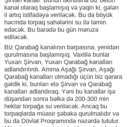
Şirvan kanalı. Bunun tikintisinə biz beton
kanal olaraq başlamışıq və yəqin ki, gələn
il artıq istifadəyə veriləcək. Bu da böyük
həcmdə torpaq sahələrini su ilə təmin
edəcək. Bu barədə bu gün məruzə
ediləcək.
Biz Qarabağ kanalının bərpasına, yenidən
qurulmasına başlamışıq. Vaxtilə bunlar
Yuxarı Şirvan, Yuxarı Qarabağ kanalları
adlandırılırdı. Amma Aşağı Şirvan, Aşağı
Qarabağ kanalları olmadığı üçün biz qərara
gəldik ki, bunları elə Şirvan və Qarabağ
kanalları adlandıraq. Yəni bu kanallar işə
düşəndən sonra bəlkə də 200-300 min
hektar torpağa su veriləcək. Ancaq bu
torpaqlarda müasir şəbəkə qurulmalıdır və
bu da Dövlət Proqramında nəzərdə tutulur.