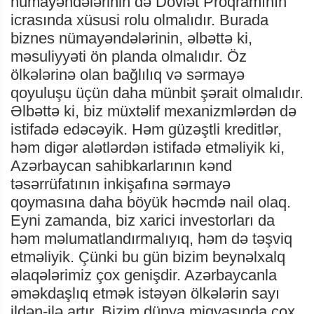
nümayəndələrinin də Dövlət Proqramının
icrasında xüsusi rolu olmalıdır. Burada
biznes nümayəndələrinin, əlbəttə ki,
məsuliyyəti ön planda olmalıdır. Öz
ölkələrinə olan bağlılıq və sərmayə
qoyuluşu üçün daha münbit şərait olmalıdır.
Əlbəttə ki, biz müxtəlif mexanizmlərdən də
istifadə edəcəyik. Həm güzəştli kreditlər,
həm digər alətlərdən istifadə etməliyik ki,
Azərbaycan sahibkarlarının kənd
təsərrüfatının inkişafına sərmayə
qoymasına daha böyük həcmdə nail olaq.
Eyni zamanda, biz xarici investorları da
həm məlumatlandırmalıyıq, həm də təşviq
etməliyik. Çünki bu gün bizim beynəlxalq
əlaqələrimiz çox genişdir. Azərbaycanla
əməkdaşlıq etmək istəyən ölkələrin sayı
ildən-ilə artır. Bizim dünya miqyasında çox