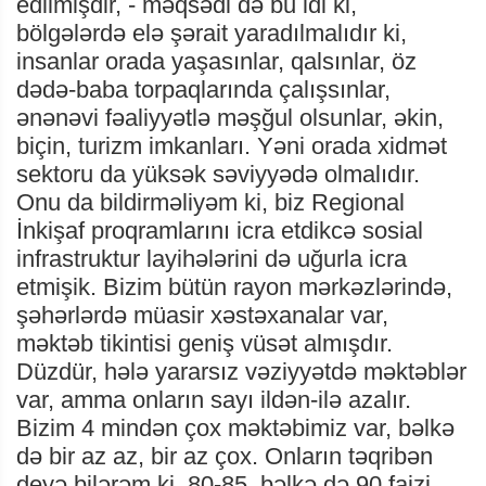
edilmişdir, - məqsədi də bu idi ki,
bölgələrdə elə şərait yaradılmalıdır ki,
insanlar orada yaşasınlar, qalsınlar, öz
dədə-baba torpaqlarında çalışsınlar,
ənənəvi fəaliyyətlə məşğul olsunlar, əkin,
biçin, turizm imkanları. Yəni orada xidmət
sektoru da yüksək səviyyədə olmalıdır.
Onu da bildirməliyəm ki, biz Regional
İnkişaf proqramlarını icra etdikcə sosial
infrastruktur layihələrini də uğurla icra
etmişik. Bizim bütün rayon mərkəzlərində,
şəhərlərdə müasir xəstəxanalar var,
məktəb tikintisi geniş vüsət almışdır.
Düzdür, hələ yararsız vəziyyətdə məktəblər
var, amma onların sayı ildən-ilə azalır.
Bizim 4 mindən çox məktəbimiz var, bəlkə
də bir az az, bir az çox. Onların təqribən
deyə bilərəm ki, 80-85, bəlkə də 90 faizi