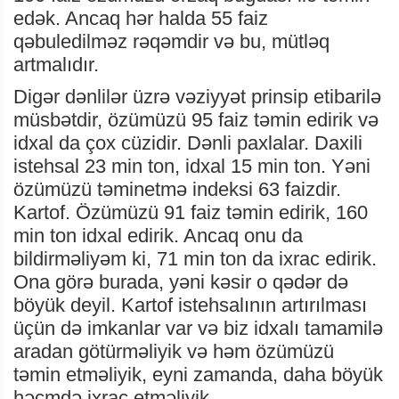
edək. Ancaq hər halda 55 faiz
qəbuledilməz rəqəmdir və bu, mütləq
artmalıdır.
Digər dənlilər üzrə vəziyyət prinsip etibarilə
müsbətdir, özümüzü 95 faiz təmin edirik və
idxal da çox cüzidir. Dənli paxlalar. Daxili
istehsal 23 min ton, idxal 15 min ton. Yəni
özümüzü təminetmə indeksi 63 faizdir.
Kartof. Özümüzü 91 faiz təmin edirik, 160
min ton idxal edirik. Ancaq onu da
bildirməliyəm ki, 71 min ton da ixrac edirik.
Ona görə burada, yəni kəsir o qədər də
böyük deyil. Kartof istehsalının artırılması
üçün də imkanlar var və biz idxalı tamamilə
aradan götürməliyik və həm özümüzü
təmin etməliyik, eyni zamanda, daha böyük
həcmdə ixrac etməliyik.