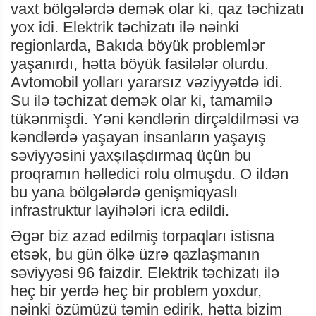
vaxt bölgələrdə demək olar ki, qaz təchizatı
yox idi. Elektrik təchizatı ilə nəinki
regionlarda, Bakıda böyük problemlər
yaşanırdı, hətta böyük fasilələr olurdu.
Avtomobil yolları yararsız vəziyyətdə idi.
Su ilə təchizat demək olar ki, tamamilə
tükənmişdi. Yəni kəndlərin dirçəldilməsi və
kəndlərdə yaşayan insanların yaşayış
səviyyəsini yaxşılaşdırmaq üçün bu
proqramın həlledici rolu olmuşdu. O ildən
bu yana bölgələrdə genişmiqyaslı
infrastruktur layihələri icra edildi.
Əgər biz azad edilmiş torpaqları istisna
etsək, bu gün ölkə üzrə qazlaşmanın
səviyyəsi 96 faizdir. Elektrik təchizatı ilə
heç bir yerdə heç bir problem yoxdur,
nəinki özümüzü təmin edirik, hətta bizim