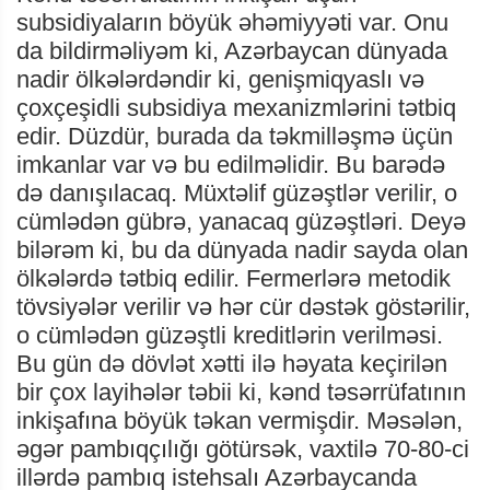
subsidiyaların böyük əhəmiyyəti var. Onu
da bildirməliyəm ki, Azərbaycan dünyada
nadir ölkələrdəndir ki, genişmiqyaslı və
çoxçeşidli subsidiya mexanizmlərini tətbiq
edir. Düzdür, burada da təkmilləşmə üçün
imkanlar var və bu edilməlidir. Bu barədə
də danışılacaq. Müxtəlif güzəştlər verilir, o
cümlədən gübrə, yanacaq güzəştləri. Deyə
bilərəm ki, bu da dünyada nadir sayda olan
ölkələrdə tətbiq edilir. Fermerlərə metodik
tövsiyələr verilir və hər cür dəstək göstərilir,
o cümlədən güzəştli kreditlərin verilməsi.
Bu gün də dövlət xətti ilə həyata keçirilən
bir çox layihələr təbii ki, kənd təsərrüfatının
inkişafına böyük təkan vermişdir. Məsələn,
əgər pambıqçılığı götürsək, vaxtilə 70-80-ci
illərdə pambıq istehsalı Azərbaycanda