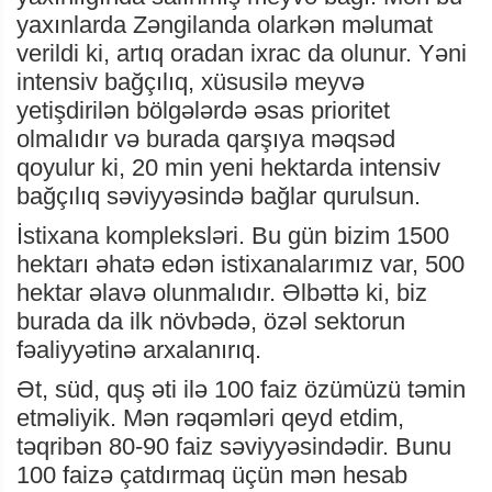
yaxınlarda Zəngilanda olarkən məlumat
verildi ki, artıq oradan ixrac da olunur. Yəni
intensiv bağçılıq, xüsusilə meyvə
yetişdirilən bölgələrdə əsas prioritet
olmalıdır və burada qarşıya məqsəd
qoyulur ki, 20 min yeni hektarda intensiv
bağçılıq səviyyəsində bağlar qurulsun.
İstixana kompleksləri. Bu gün bizim 1500
hektarı əhatə edən istixanalarımız var, 500
hektar əlavə olunmalıdır. Əlbəttə ki, biz
burada da ilk növbədə, özəl sektorun
fəaliyyətinə arxalanırıq.
Ət, süd, quş əti ilə 100 faiz özümüzü təmin
etməliyik. Mən rəqəmləri qeyd etdim,
təqribən 80-90 faiz səviyyəsindədir. Bunu
100 faizə çatdırmaq üçün mən hesab