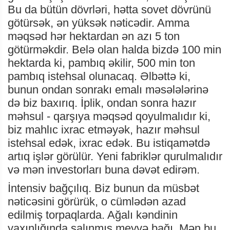
Bu da bütün dövrləri, hətta sovet dövrünü
götürsək, ən yüksək nəticədir. Amma
məqsəd hər hektardan ən azı 5 ton
götürməkdir. Belə olan halda bizdə 100 min
hektarda ki, pambıq əkilir, 500 min ton
pambıq istehsal olunacaq. Əlbəttə ki,
bunun ondan sonrakı emalı məsələlərinə
də biz baxırıq. İplik, ondan sonra hazır
məhsul - qarşıya məqsəd qoyulmalıdır ki,
biz mahlıc ixrac etməyək, hazır məhsul
istehsal edək, ixrac edək. Bu istiqamətdə
artıq işlər görülür. Yeni fabriklər qurulmalıdır
və mən investorları buna dəvət edirəm.
İntensiv bağçılıq. Biz bunun da müsbət
nəticəsini görürük, o cümlədən azad
edilmiş torpaqlarda. Ağalı kəndinin
yaxınlığında salınmış meyvə bağı. Mən bu