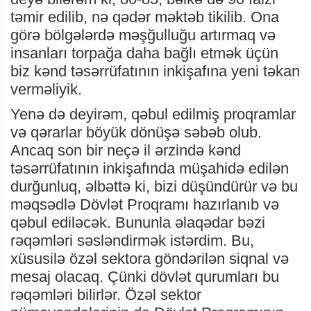
təmir edilib, nə qədər məktəb tikilib. Ona
görə bölgələrdə məşğulluğu artırmaq və
insanları torpağa daha bağlı etmək üçün
biz kənd təsərrüfatının inkişafına yeni təkan
verməliyik.
Yenə də deyirəm, qəbul edilmiş proqramlar
və qərarlar böyük dönüşə səbəb olub.
Ancaq son bir neçə il ərzində kənd
təsərrüfatının inkişafında müşahidə edilən
durğunluq, əlbəttə ki, bizi düşündürür və bu
məqsədlə Dövlət Proqramı hazırlanıb və
qəbul ediləcək. Bununla əlaqədar bəzi
rəqəmləri səsləndirmək istərdim. Bu,
xüsusilə özəl sektora göndərilən siqnal və
mesaj olacaq. Çünki dövlət qurumları bu
rəqəmləri bilirlər. Özəl sektor