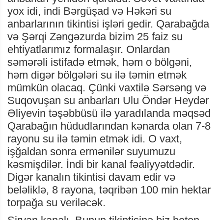
yox idi, indi Bərgüşad və Həkəri su
anbarlarının tikintisi işləri gedir. Qarabağda
və Şərqi Zəngəzurda bizim 25 faiz su
ehtiyatlarımız formalaşır. Onlardan
səmərəli istifadə etmək, həm o bölgəni,
həm digər bölgələri su ilə təmin etmək
mümkün olacaq. Çünki vaxtilə Sərsəng və
Suqovuşan su anbarları Ulu Öndər Heydər
Əliyevin təşəbbüsü ilə yaradılanda məqsəd
Qarabağın hüdudlarından kənarda olan 7-8
rayonu su ilə təmin etmək idi. O vaxt,
işğaldan sonra ermənilər suyumuzu
kəsmişdilər. İndi bir kanal fəaliyyətdədir.
Digər kanalın tikintisi davam edir və
beləliklə, 8 rayona, təqribən 100 min hektar
torpağa su veriləcək.