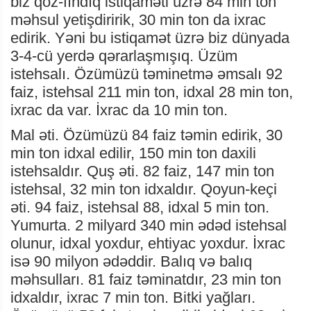
biz qoz-fındıq istiqaməti üzrə 84 min ton
məhsul yetişdiririk, 30 min ton da ixrac
edirik. Yəni bu istiqamət üzrə biz dünyada
3-4-cü yerdə qərarlaşmışıq. Üzüm
istehsalı. Özümüzü təminetmə əmsalı 92
faiz, istehsal 211 min ton, idxal 28 min ton,
ixrac da var. İxrac da 10 min ton.
Mal əti. Özümüzü 84 faiz təmin edirik, 30
min ton idxal edilir, 150 min ton daxili
istehsaldır. Quş əti. 82 faiz, 147 min ton
istehsal, 32 min ton idxaldır. Qoyun-keçi
əti. 94 faiz, istehsal 88, idxal 5 min ton.
Yumurta. 2 milyard 340 min ədəd istehsal
olunur, idxal yoxdur, ehtiyac yoxdur. İxrac
isə 90 milyon ədəddir. Balıq və balıq
məhsulları. 81 faiz təminatdır, 23 min ton
idxaldır, ixrac 7 min ton. Bitki yağları.