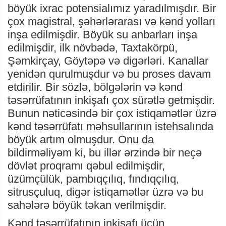
böyük ixrac potensialımız yaradılmışdır. Bir
çox magistral, şəhərlərarası və kənd yolları
inşa edilmişdir. Böyük su anbarları inşa
edilmişdir, ilk növbədə, Taxtakörpü,
Şəmkirçay, Göytəpə və digərləri. Kanallar
yenidən qurulmuşdur və bu proses davam
etdirilir. Bir sözlə, bölgələrin və kənd
təsərrüfatının inkişafı çox sürətlə getmişdir.
Bunun nəticəsində bir çox istiqamətlər üzrə
kənd təsərrüfatı məhsullarının istehsalında
böyük artım olmuşdur. Onu da
bildirməliyəm ki, bu illər ərzində bir neçə
dövlət proqramı qəbul edilmişdir,
üzümçülük, pambıqçılıq, fındıqçılıq,
sitrusçuluq, digər istiqamətlər üzrə və bu
sahələrə böyük təkan verilmişdir.
Kənd təsərrüfatının inkişafı üçün