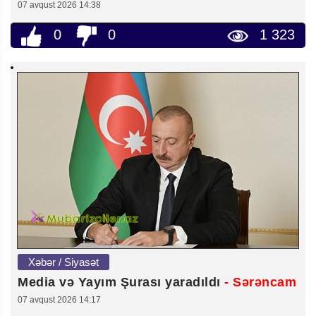
07 avqust 2026 14:38
0
0
1 323
Xəbər / Siyasət
Media və Yayım Şurası yaradıldı
- Sərəncam
07 avqust 2026 14:17