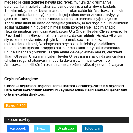
məqsədilə ciddi tədbirlər həyata keçirərək, mühüm tarixi fərman və
sərəncamlar imzaladı. Təhsil sahəsində yeni islahatlar dövrü başladı.
Təhsilin inkişafındakı bütün maneələr aradan qaldırıldı. Azərbaycan təhsili
dünya standartlarına uyğun, müasir çağırışlara cavab verəcək səviyyəyə
çatdırıldı. Təhsilin məzmun standartları müasir tələblərə uyğunlaşdırıldı.
Təhsil infrastrukturu daha da zənginləşdirilərək, müasirləşdirildi. Müəllimlərin
sosial müdafiəsinin gücləndirilməsi üçün konkret əməli addımlar atıldı.
Hazırda müstəqil və müasir Azərbaycan Ulu Öndər Heydər Əliyev siyasəti ilə
Prezident İlham Əliyev tərəfidən layiqincə davam etdirilir. Heydər Əliyevin
siyasi kursu dövlət müstəqilliyimizin qorunub saxlanılması və
möhkəmləndirilməsi, Azərbaycanın beynəlxalq imicinin yüksəldilməsi,
habelə sosial-iqtisadi tərəqqiyə nail olunması kimi taleyüklü məsələlərdə
uğurla sınaqdan çıxmışdır. Bu gün əminliklə qeyd etmək olar ki, Prezident
İlham Əliyevin Ümummilli Lider Heydər Əliyev irsinin layiqli davamçısı kimi
təhsilin inkişaf strategiyasının uğurla davam etdirilməsi sayəsində
Azərbaycan təhsili sözün əsl mənasında özünün yüksəliş dövrünü yaşayır.
Ceyhun Cahangirov
Gəncə - Daşkəsən Regional Təhsil İdarəsi Goranboy-Naftalan rayonları
üzrə təhsil sektorunun Mahmud Zeynalov adına Dəliməmmədli şəhər tam
orta məktəbin direktoru.
Baxış: 1 302
Xəbəri paylaş
Facebook
Twitter
Whatsapp
Telegram