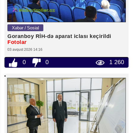
Xəbər / Sosial
Goranboy RİH-də aparat iclası keçirildi
Fotolar
03 avqust 2026 14:16
0
0
1 260