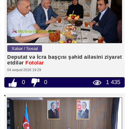
Xəbər / Sosial
Deputat və İcra başçısı şəhid ailəsini ziyarət
etdilər
Fotolar
04 avqust 2026 19:29
0
0
1 435