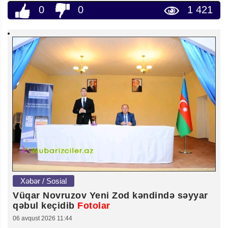
0
0
1 421
Xəbər / Sosial
Vüqar Novruzov Yeni Zod kəndində səyyar
qəbul keçidib
Fotolar
06 avqust 2026 11:44