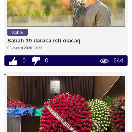
Xəbər
Sabah 39 dərəcə isti olacaq
02 avqust 2026 13:22
0
0
644