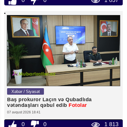
0
0
1 057
Xəbər / Siyasət
Baş prokuror Laçın və Qubadlıda
vətəndaşları qəbul edib
Fotolar
07 avqust 2026 18:41
0
0
1 813