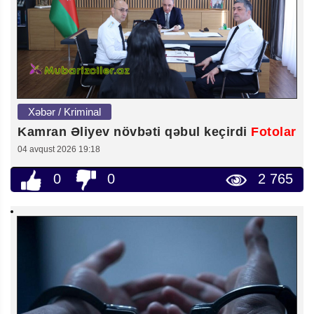
Xəbər / Kriminal
Kamran Əliyev növbəti qəbul keçirdi
Fotolar
04 avqust 2026 19:18
0
0
2 765