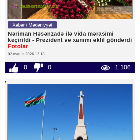
Xəbər / Mədəniyyət
Nəriman Həsənzadə ilə vida mərasimi
keçirildi - Prezident və xanımı əklil göndərdi
Fotolar
02 avqust 2026 13:18
0
0
1 106