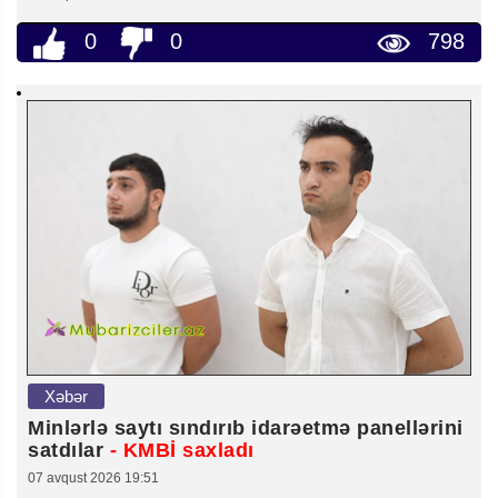
0
0
798
Xəbər
Minlərlə saytı sındırıb idarəetmə panellərini
satdılar
- KMBİ saxladı
07 avqust 2026 19:51