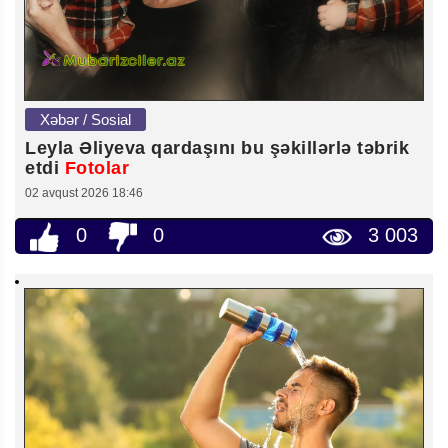
Xəbər / Sosial
Leyla Əliyeva qardaşını bu şəkillərlə təbrik
etdi
Fotolar
02 avqust 2026 18:46
0
0
3 003