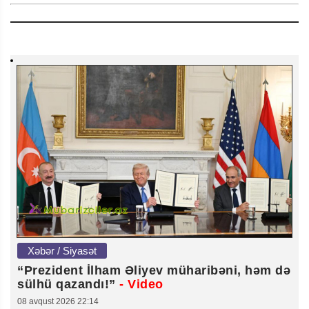
Xəbər / Siyasət
“Prezident İlham Əliyev müharibəni, həm də
sülhü qazandı!”
- Video
08 avqust 2026 22:14