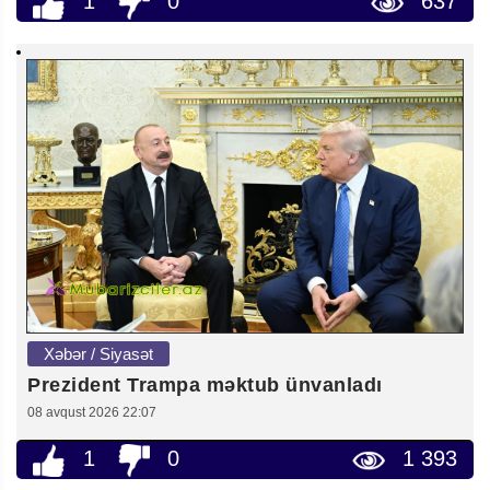
1
0
637
Xəbər / Siyasət
Prezident Trampa məktub ünvanladı
08 avqust 2026 22:07
1
0
1 393