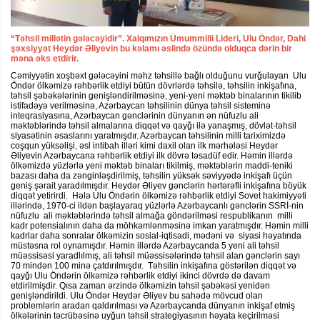
“Təhsil millətin gələcəyidir”. Xalqımızın Ümummilli Lideri, Ulu Öndər, Dahi
şəxsiyyət Heydər Əliyevin bu kəlamı əslində özündə olduqca dərin bir
məna əks etdirir.
Cəmiyyətin xoşbəxt gələcəyini məhz təhsillə bağlı olduğunu vurğulayan Ulu
Öndər ölkəmizə rəhbərlik etdiyi bütün dövrlərdə təhsilə, təhsilin inkişafına,
təhsil şəbəkələrinin genişləndirilməsinə, yeni-yeni məktəb binalarının tikilib
istifadəyə verilməsinə, Azərbaycan təhsilinin dünya təhsil sisteminə
inteqrasiyasına, Azərbaycan gənclərinin dünyanın ən nüfuzlu ali
məktəblərində təhsil almalarına diqqət və qayğı ilə yanaşmış, dövlət-təhsil
siyasətinin əsaslarını yaratmışdır. Azərbaycan təhsilinin milli tariximizdə
coşqun yüksəlişi, əsl intibah illəri kimi daxil olan ilk mərhələsi Heydər
Əliyevin Azərbaycana rəhbərlik etdiyi ilk dövrə təsadüf edir. Həmin illərdə
ölkəmizdə yüzlərlə yeni məktəb binaları tikilmiş, məktəblərin maddi-teniki
bazası daha da zənginləşdirilmiş, təhsilin yüksək səviyyədə inkişafı üçün
geniş şərait yaradılmışdır. Heydər Əliyev gənclərin hərtərəfli inkişafına böyük
diqqət yetirirdi. Hələ Ulu Öndərin ölkəmizə rəhbərlik etdiyi Sovet hakimiyyəti
illərində, 1970-ci ildən başlayaraq yüzlərlə Azərbaycanlı gənclərin SSRİ-nin
nüfuzlu ali məktəblərində təhsil almağa göndərilməsi respublikanın milli
kadr potensialının daha da möhkəmlənməsinə imkan yaratmışdır. Həmin milli
kadrlar daha sonralar ölkəmizin sosial-iqtisadi, mədəni və siyasi həyatında
müstəsna rol oynamışdır. Həmin illərdə Azərbaycanda 5 yeni ali təhsil
müəssisəsi yaradlılmış, ali təhsil müəssisələrində təhsil alan gənclərin sayı
70 mindən 100 minə çatdırılmışdır. Təhsilin inkişafına göstərilən diqqət və
qayğı Ulu Öndərin ölkəmizə rəhbərlik etdiyi ikinci dövrdə də davam
etdirilmişdir. Qısa zaman ərzində ölkəmizin təhsil şəbəkəsi yenidən
genişləndirildi. Ulu Öndər Heydər Əliyev bu sahədə mövcud olan
problemlərin aradan qaldırılması və Azərbaycanda dünyanın inkişaf etmiş
ölkələrinin təcrübəsinə uyğun təhsil strategiyasının həyata keçirilməsi