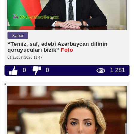
Xəbər
“Təmiz, saf, ədəbi Azərbaycan dilinin
qoruyucuları bizik”
Foto
01 avqust 2026 11:47
0
0
1 281