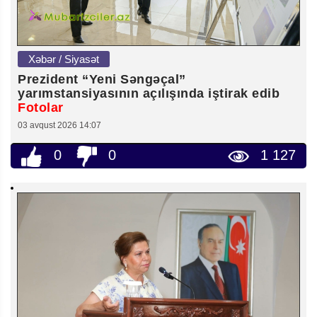
Xəbər / Siyasət
Prezident “Yeni Səngəçal”
yarımstansiyasının açılışında iştirak edib
Fotolar
03 avqust 2026 14:07
0
0
1 127