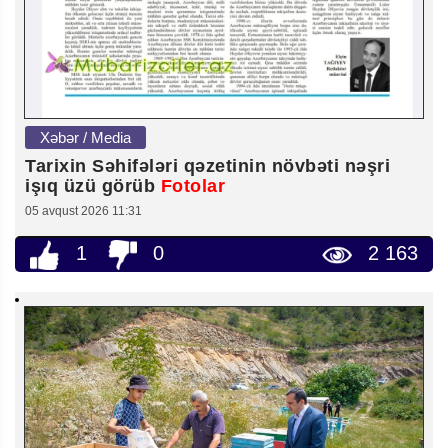
Xəbər / Media
Tarixin Səhifələri qəzetinin növbəti nəşri
işıq üzü görüb
Fotolar
05 avqust 2026 11:31
1
0
2 163