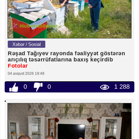
Xəbər / Sosial
Rəşad Tağıyev rayonda fəaliyyət göstərən
arıçılıq təsərrüfatlarına baxış keçirdib
Fotolar
04 avqust 2026 19:49
0
0
1 288