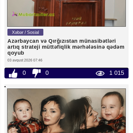
Xəbər / Sosial
Azərbaycan və Qırğızıstan münasibətləri
artıq strateji müttəfiqlik mərhələsinə qədəm
qoyub
03 avqust 2026 07:46
0
0
1 015