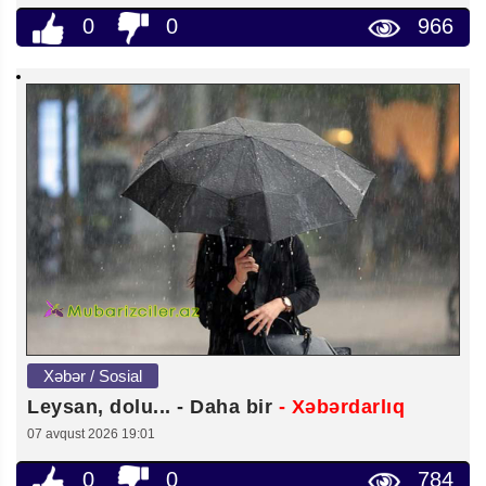
0
0
966
Xəbər / Sosial
Leysan, dolu... - Daha bir
- Xəbərdarlıq
07 avqust 2026 19:01
0
0
784