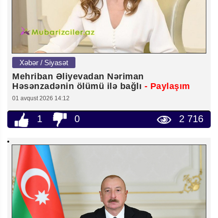
Xəbər / Siyasət
Mehriban Əliyevadan Nəriman
Həsənzadənin ölümü ilə bağlı
- Paylaşım
01 avqust 2026 14:12
1
0
2 716