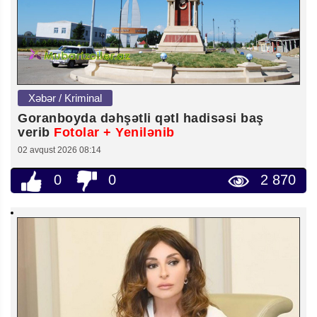
Xəbər / Kriminal
Goranboyda dəhşətli qətl hadisəsi baş
verib
Fotolar + Yenilənib
02 avqust 2026 08:14
0
0
2 870