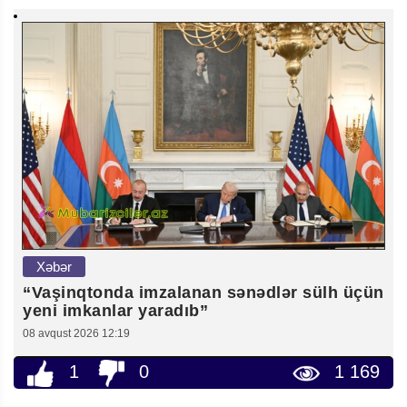
Xəbər
“Vaşinqtonda imzalanan sənədlər sülh üçün
yeni imkanlar yaradıb”
08 avqust 2026 12:19
1
0
1 169