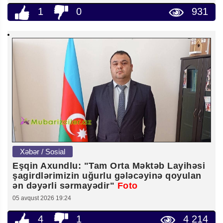
1
0
931
Xəbər / Sosial
Eşqin Axundlu: "Tam Orta Məktəb Layihəsi
şagirdlərimizin uğurlu gələcəyinə qoyulan
ən dəyərli sərmayədir"
Foto
05 avqust 2026 19:24
4
1
4 214