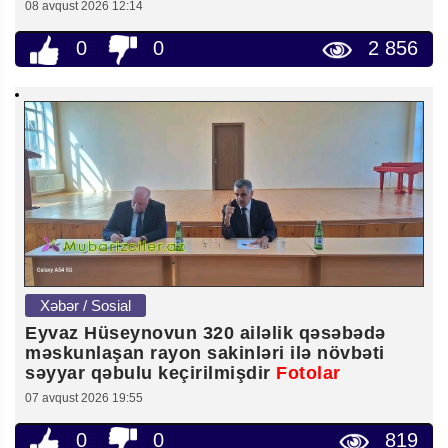
08 avqust 2026 12:14
0
0
2 856
Xəbər / Sosial
Eyvaz Hüseynovun 320 ailəlik qəsəbədə
məskunlaşan rayon sakinləri ilə növbəti
səyyar qəbulu keçirilmişdir
Fotolar
07 avqust 2026 19:55
0
0
819