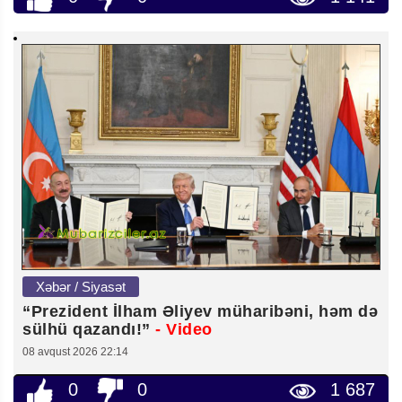
Xəbər / Siyasət
“Prezident İlham Əliyev müharibəni, həm də
sülhü qazandı!”
- Video
08 avqust 2026 22:14
0
0
1 687