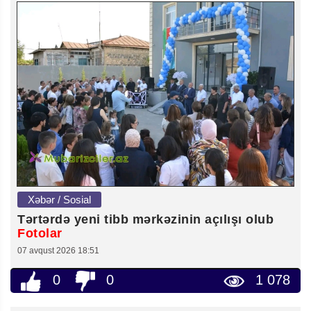
Xəbər / Sosial
Tərtərdə yeni tibb mərkəzinin açılışı olub
Fotolar
07 avqust 2026 18:51
0
0
1 078