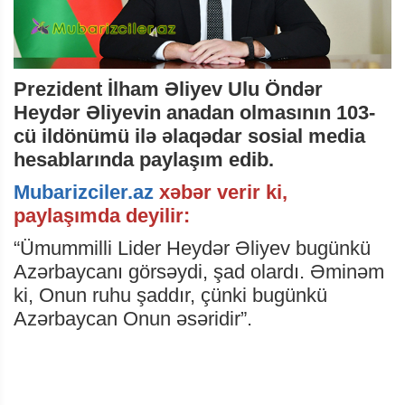
Prezident İlham Əliyev Ulu Öndər
Heydər Əliyevin anadan olmasının 103-
cü ildönümü ilə əlaqədar sosial media
hesablarında paylaşım edib.
Mubarizciler.az
xəbər verir ki,
paylaşımda deyilir:
“Ümummilli Lider Heydər Əliyev bugünkü
Azərbaycanı görsəydi, şad olardı. Əminəm
ki, Onun ruhu şaddır, çünki bugünkü
Azərbaycan Onun əsəridir”.