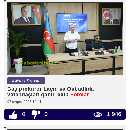
Xəbər / Siyasət
Baş prokuror Laçın və Qubadlıda
vətəndaşları qəbul edib
Fotolar
07 avqust 2026 18:41
0
0
1 946