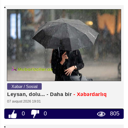
Xəbər / Sosial
Leysan, dolu... - Daha bir
- Xəbərdarlıq
07 avqust 2026 19:01
0
0
805