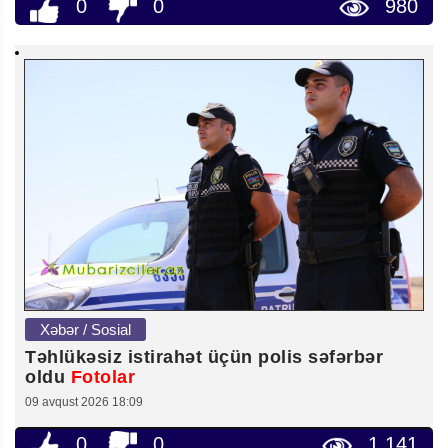
0
0
980
Xəbər / Sosial
Təhlükəsiz istirahət üçün polis səfərbər
oldu
Fotolar
09 avqust 2026 18:09
0
0
1 141