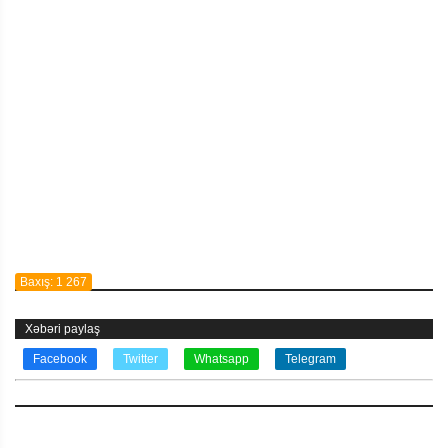
Baxış: 1 267
Xəbəri paylaş
Facebook
Twitter
Whatsapp
Telegram