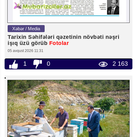
Xəbər / Media
Tarixin Səhifələri qəzetinin növbəti nəşri
işıq üzü görüb
Fotolar
05 avqust 2026 11:31
1
0
2 163