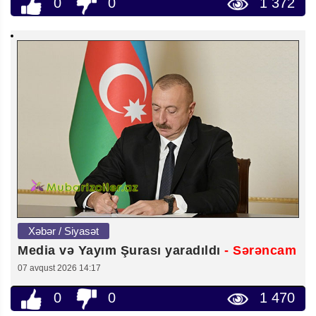
0
0
1 372
Xəbər / Siyasət
Media və Yayım Şurası yaradıldı
- Sərəncam
07 avqust 2026 14:17
0
0
1 470