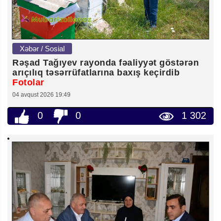
Xəbər / Sosial
Rəşad Tağıyev rayonda fəaliyyət göstərən
arıçılıq təsərrüfatlarına baxış keçirdib
Fotolar
04 avqust 2026 19:49
0
0
1 302