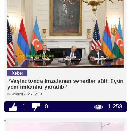
Xəbər
“Vaşinqtonda imzalanan sənədlər sülh üçün
yeni imkanlar yaradıb”
08 avqust 2026 12:19
1
0
1 253