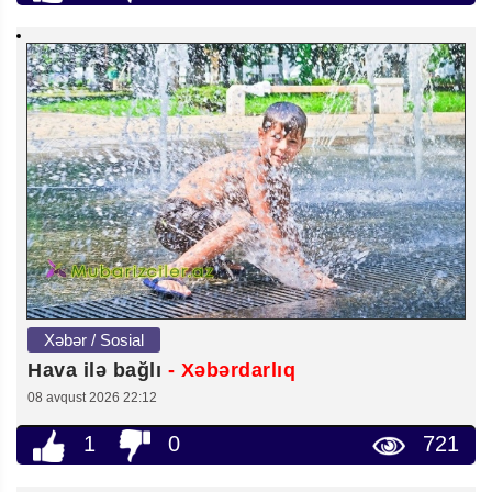
Xəbər / Sosial
Hava ilə bağlı
- Xəbərdarlıq
08 avqust 2026 22:12
1
0
721