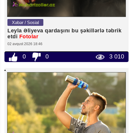
Xəbər / Sosial
Leyla Əliyeva qardaşını bu şəkillərlə təbrik
etdi
Fotolar
02 avqust 2026 18:46
0
0
3 010