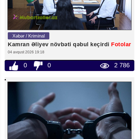
Xəbər / Kriminal
Kamran Əliyev növbəti qəbul keçirdi
Fotolar
04 avqust 2026 19:18
0
0
2 786