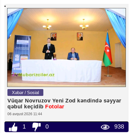
Xəbər / Sosial
Vüqar Novruzov Yeni Zod kəndində səyyar
qəbul keçidib
Fotolar
06 avqust 2026 11:44
1
0
938