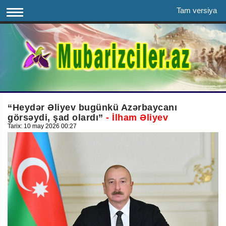
Tam versiya
“Heydər Əliyev bugünkü Azərbaycanı
görsəydi, şad olardı”
- İlham Əliyev
Tarix: 10 may 2026 00:27