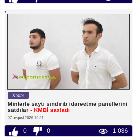
Xəbər
Minlərlə saytı sındırıb idarəetmə panellərini
satdılar
- KMBİ saxladı
07 avqust 2026 19:51
0
0
1 036