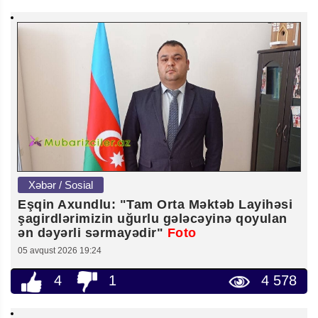
Xəbər / Sosial
Eşqin Axundlu: "Tam Orta Məktəb Layihəsi
şagirdlərimizin uğurlu gələcəyinə qoyulan
ən dəyərli sərmayədir"
Foto
05 avqust 2026 19:24
4
1
4 578