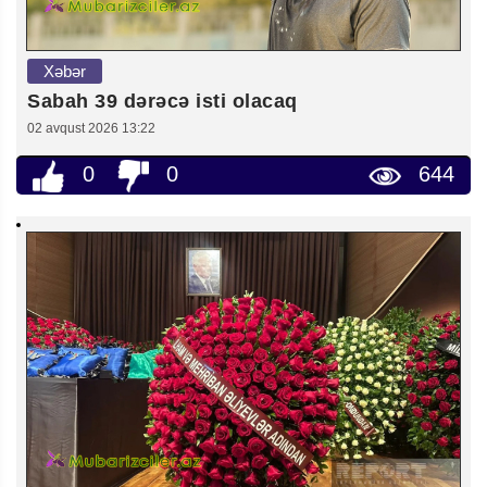
Xəbər
Sabah 39 dərəcə isti olacaq
02 avqust 2026 13:22
0
0
644