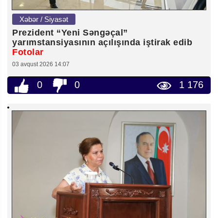
Xəbər / Siyasət
Prezident “Yeni Səngəçal”
yarımstansiyasının açılışında iştirak edib
Fotolar
03 avqust 2026 14:07
0
0
1 176