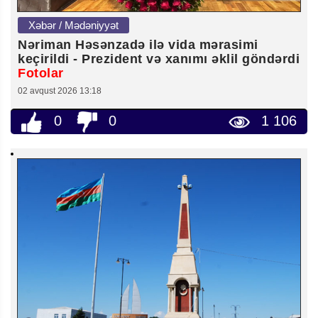
Xəbər / Mədəniyyət
Nəriman Həsənzadə ilə vida mərasimi
keçirildi - Prezident və xanımı əklil göndərdi
Fotolar
02 avqust 2026 13:18
0
0
1 106