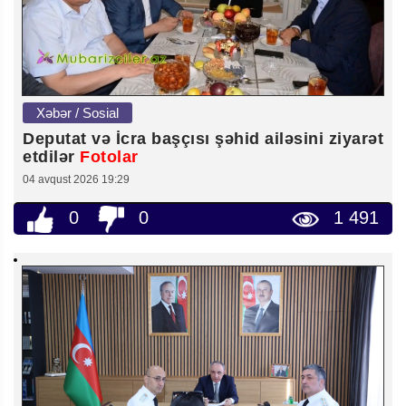
Xəbər / Sosial
Deputat və İcra başçısı şəhid ailəsini ziyarət
etdilər
Fotolar
04 avqust 2026 19:29
0
0
1 491