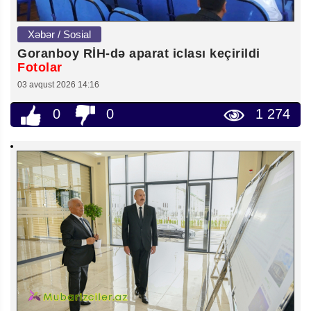
Xəbər / Sosial
Goranboy RİH-də aparat iclası keçirildi
Fotolar
03 avqust 2026 14:16
0
0
1 274