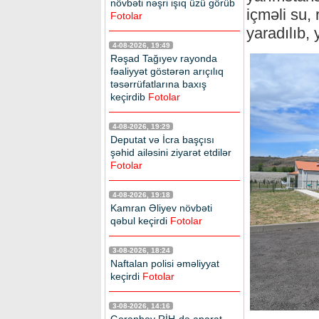
növbəti nəşri işıq üzü görüb
içməli su, 
Fotolar
yaradılıb, 
4-08-2026, 19:49
Rəşad Tağıyev rayonda
fəaliyyət göstərən arıçılıq
təsərrüfatlarına baxış
keçirdib
Fotolar
4-08-2026, 19:29
Deputat və İcra başçısı
şəhid ailəsini ziyarət etdilər
Fotolar
4-08-2026, 19:18
Kamran Əliyev növbəti
qəbul keçirdi
Fotolar
3-08-2026, 18:24
Naftalan polisi əməliyyat
keçirdi
Fotolar
3-08-2026, 14:16