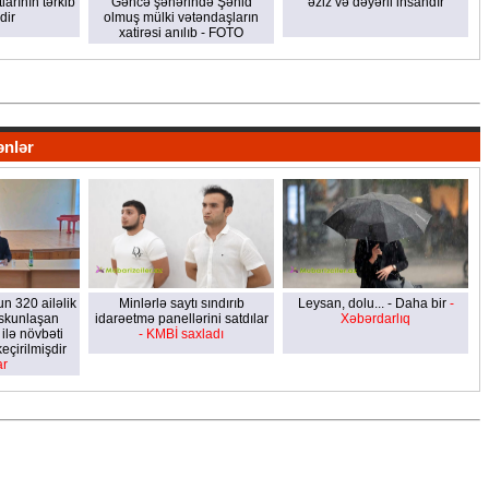
larının tərkib
Gəncə şəhərində Şəhid
əziz və dəyərli insandır
dir
olmuş mülki vətəndaşların
xatirəsi anılıb - FOTO
ənlər
 320 ailəlik
Minlərlə saytı sındırıb
Leysan, dolu... - Daha bir
-
skunlaşan
idarəetmə panellərini satdılar
Xəbərdarlıq
 ilə növbəti
- KMBİ saxladı
eçirilmişdir
ar