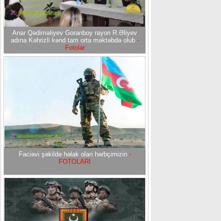
Anar Qədiməliyev Goranboy rayon R.Əliyev
adına Kəhrizli kənd tam orta məktəbdə olub
-
Fotolar
Faciəvi şəkildə həlak olan hərbçimizin
-
FOTOLARI