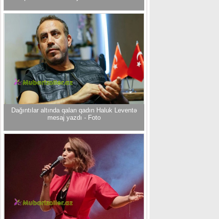
Dağıntılar altında qalan qadın Haluk Leventə
mesaj yazdı - Foto