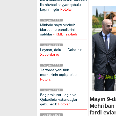
məskunlaşan rayon sakinləri
ilə növbəti səyyar qəbulu
keçirilmişdir
Fotolar
Bu gün, 19:51
Minlərlə saytı sındırıb
idarəetmə panellərini
satdılar
- KMBİ saxladı
Bu gün, 19:01
Leysan, dolu... - Daha bir
-
Xəbərdarlıq
Bu gün, 18:51
Tərtərdə yeni tibb
mərkəzinin açılışı olub
Fotolar
Bu gün, 18:41
Baş prokuror Laçın və
Mayın 9-d
Qubadlıda vətəndaşları
qəbul edib
Fotolar
Mehriban 
fərdi evlə
Bu gün, 14:38