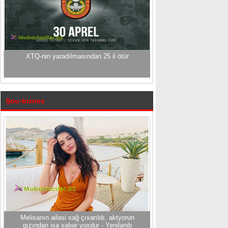
XTQ-nin yaradılmasından 25 il ötür
Şou-biznes
Melisanın ailəsi sağ çıxarıldı, aktyorun
qızından isə xəbər yoxdur - Yenilənib