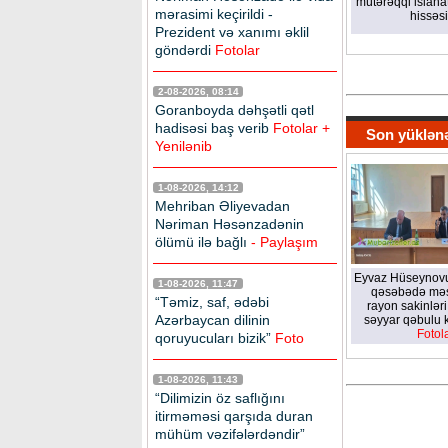
mütərəqqi islahat
mərasimi keçirildi -
hissəsi
Prezident və xanımı əklil
göndərdi
Fotolar
2-08-2026, 08:14
Goranboyda dəhşətli qətl
hadisəsi baş verib
Fotolar +
Son yüklən
Yenilənib
1-08-2026, 14:12
Mehriban Əliyevadan
Nəriman Həsənzadənin
ölümü ilə bağlı
- Paylaşım
Eyvaz Hüseynovun
1-08-2026, 11:47
qəsəbədə mə
“Təmiz, saf, ədəbi
rayon sakinləri
Azərbaycan dilinin
səyyar qəbulu k
Fotol
qoruyucuları bizik”
Foto
1-08-2026, 11:43
“Dilimizin öz saflığını
itirməməsi qarşıda duran
mühüm vəzifələrdəndir”