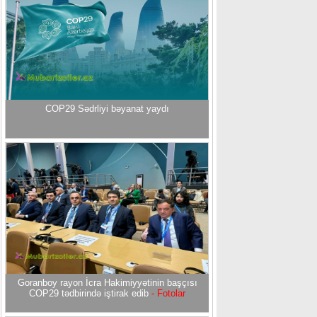
COP29 Sədrliyi bəyanat yaydı
Goranboy rayon İcra Hakimiyyətinin başçısı
COP29 tədbirində iştirak edib
- Fotolar