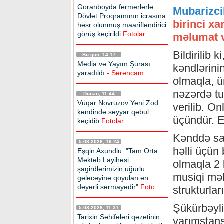
Goranboyda fermerlərlə
Mubarizci
Dövlət Proqramının icrasına
birinci x
həsr olunmuş maarifləndirici
görüş keçirildi
Fotolar
məlumat v
Bildirilib 
Bu gün, 14:17
Media və Yayım Şurası
kəndlərini
yaradıldı
- Sərəncam
olmaqla, ü
nəzərdə tut
Dünən, 11:44
Vüqar Novruzov Yeni Zod
verilib. On
kəndində səyyar qəbul
üçündür. Ev
keçidib
Fotolar
Kənddə sak
5-08-2026, 19:24
həlli üçün 
Eşqin Axundlu: "Tam Orta
Məktəb Layihəsi
olmaqla 2 
şagirdlərimizin uğurlu
musiqi mək
gələcəyinə qoyulan ən
dəyərli sərmayədir"
Foto
strukturları
Şükürbəyli
5-08-2026, 11:31
Tarixin Səhifələri qəzetinin
yarımstansi