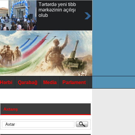
Tərtərdə yeni tibb
mərkəzinin açılışı
olub
Hərbi
Qarabağ
Media
Parlament
Axtarış