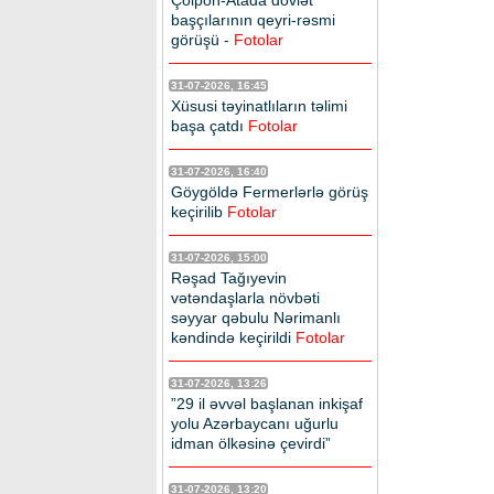
Çolpon-Atada dövlət
başçılarının qeyri-rəsmi
görüşü -
Fotolar
31-07-2026, 16:45
Xüsusi təyinatlıların təlimi
başa çatdı
Fotolar
31-07-2026, 16:40
Göygöldə Fermerlərlə görüş
keçirilib
Fotolar
31-07-2026, 15:00
Rəşad Tağıyevin
vətəndaşlarla növbəti
səyyar qəbulu Nərimanlı
kəndində keçirildi
Fotolar
31-07-2026, 13:26
”29 il əvvəl başlanan inkişaf
yolu Azərbaycanı uğurlu
idman ölkəsinə çevirdi”
31-07-2026, 13:20