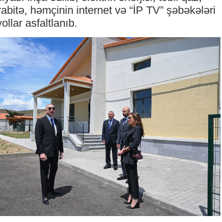
rabitə, həmçinin internet və “İP TV” şəbəkələri
yollar asfaltlanıb.