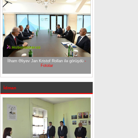
İlham Əliyev Jan Kristof Rollan ilə görüşdü
-
Fotolar
İdman