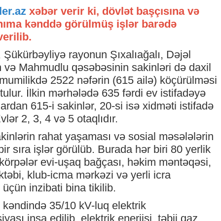
ler.az
xəbər verir ki, dövlət başçısına və
anıma kənddə görülmüş işlər barədə
erilib.
ki, Şükürbəyliyə rayonun Şıxalıağalı, Dəjəl
n və Mahmudlu qəsəbəsinin sakinləri də daxil
mumilikdə 2522 nəfərin (615 ailə) köçürülməsi
ulur. İlkin mərhələdə 635 fərdi ev istifadəyə
lardan 615-i sakinlər, 20-si isə xidməti istifadə
lər 2, 3, 4 və 5 otaqlıdır.
inlərin rahat yaşaması və sosial məsələlərin
bir sıra işlər görülüb. Burada hər biri 80 yerlik
körpələr evi-uşaq bağçası, həkim məntəqəsi,
təbi, klub-icma mərkəzi və yerli icra
 üçün inzibati bina tikilib.
 kəndində 35/10 kV-luq elektrik
yası inşa edilib, elektrik enerjisi, təbii qaz,