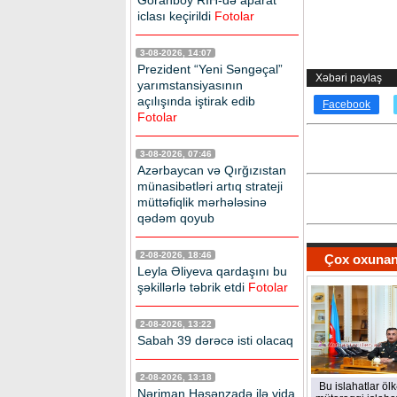
Goranboy RİH-də aparat
iclası keçirildi
Fotolar
3-08-2026, 14:07
Prezident “Yeni Səngəçal”
Xəbəri paylaş
yarımstansiyasının
açılışında iştirak edib
Facebook
Fotolar
3-08-2026, 07:46
Azərbaycan və Qırğızıstan
münasibətləri artıq strateji
müttəfiqlik mərhələsinə
qədəm qoyub
2-08-2026, 18:46
Çox oxunan
Leyla Əliyeva qardaşını bu
şəkillərlə təbrik etdi
Fotolar
2-08-2026, 13:22
Sabah 39 dərəcə isti olacaq
2-08-2026, 13:18
Bu islahatlar öl
Nəriman Həsənzadə ilə vida