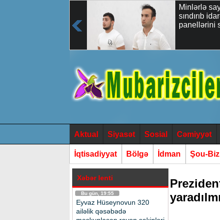
Eyvaz Hüseynovun
Minlərlə say
320 ailəlik
sındırıb id
qəsəbədə
panellərini 
məskunlaşan
rayon sakinləri ilə
növbəti səyyar
qəbulu keçirilmişdir
Aktual
Siyasət
Sosial
Cəmiyyət
İqtisadiyyat
Bölgə
İdman
Şou-Bi
Xəbər lenti
Prezident
Bu gün, 19:55
yaradılmı
Eyvaz Hüseynovun 320
ailəlik qəsəbədə