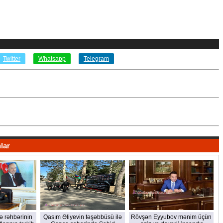
Twitter
Whatsapp
Telegram
lar
kə rəhbərinin
Qasım Əliyevin təşəbbüsü ilə
Rövşən Eyyubov mənim üçün