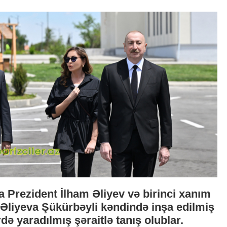
a Prezident İlham Əliyev və birinci xanım
Əliyeva Şükürbəyli kəndində inşa edilmiş
rdə yaradılmış şəraitlə tanış olublar.