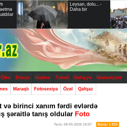
tı
Leysan, dolu... -
arəetmə
Daha bir
satdılar
Ölkə
Dünya
Hadisə
Təhsil
Səhiyyə
Mədəniyyət
znes
Maraqlı
Fotosesiya
Özəl
Qafqaz
 və birinci xanım fərdi evlərdə
ş şəraitlə tanış oldular
Foto
Tarix: 09-05-2026 19:07
Baxış: 1 015