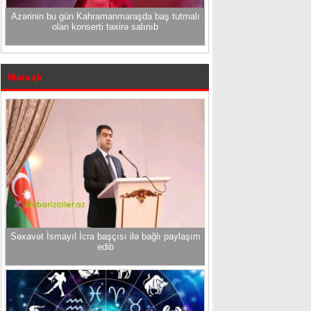
Azərinin bu gün Kahramanmaraşda baş tutmalı
olan konserti təxirə salınıb
Maraqlı
Səxavət İsmayıl İcra başçısı ilə bağlı paylaşım
edib