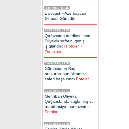
1-08-2026, 00:45
1 avqust – Azərbaycan
Əlifbası Günüdür
31-07-2026, 22:02
Qırğızıstan mediası İlham
Əliyevin səfərini geniş
işıqlandırdı
Fotolar +
Yenilənib
31-07-2026, 21:57
Gürcüstanın Baş
prokurorunun ölkəmizə
səfəri başa çatdı
Fotolar
31-07-2026, 18:17
Mehriban Əliyeva
Qırğızıstanda sağlamlıq və
reabilitasiya mərkəzində
Fotolar
31-07-2026, 16:49