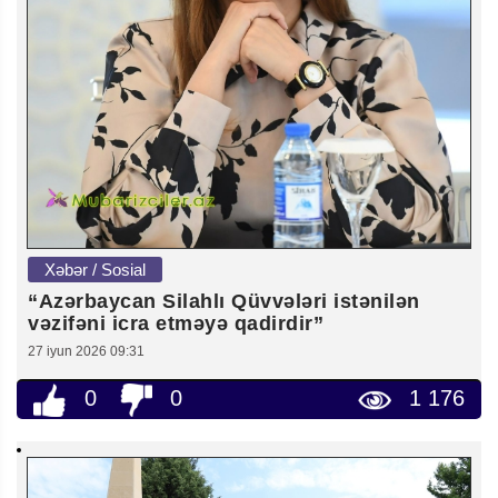
Xəbər / Sosial
“Azərbaycan Silahlı Qüvvələri istənilən
vəzifəni icra etməyə qadirdir”
27 iyun 2026 09:31
0
0
1 176