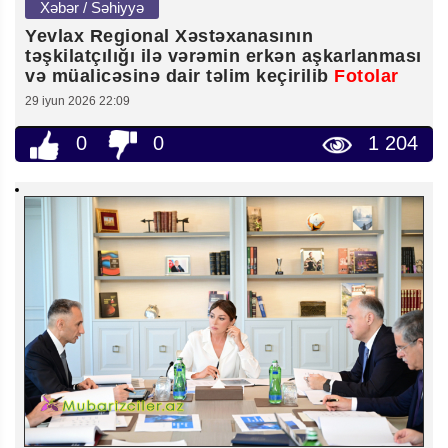
Xəbər / Səhiyyə
Yevlax Regional Xəstəxanasının
təşkilatçılığı ilə vərəmin erkən aşkarlanması
və müalicəsinə dair təlim keçirilib
Fotolar
29 iyun 2026 22:09
0
0
1 204