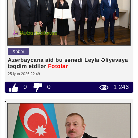
Xəbər
Azərbaycana aid bu sənədi Leyla Əliyevaya
təqdim etdilər
Fotolar
25 iyun 2026 22:49
0
0
1 246