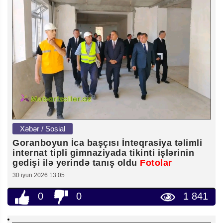
Xəbər / Sosial
Goranboyun İca başçısı İnteqrasiya təlimli
internat tipli gimnaziyada tikinti işlərinin
gedişi ilə yerində tanış oldu
Fotolar
30 iyun 2026 13:05
0
0
1 841