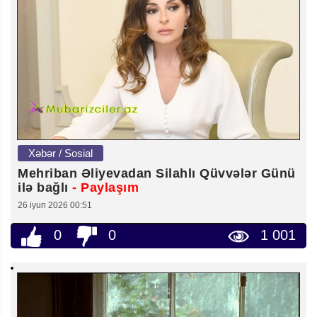
Xəbər / Sosial
Mehriban Əliyevadan Silahlı Qüvvələr Günü
ilə bağlı
- Paylaşım
26 iyun 2026 00:51
0
0
1 001