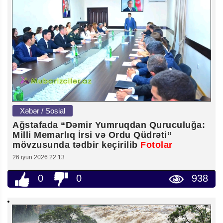
Xəbər / Sosial
Ağstafada “Dəmir Yumruqdan Quruculuğa:
Milli Memarlıq İrsi və Ordu Qüdrəti”
mövzusunda tədbir keçirilib
Fotolar
26 iyun 2026 22:13
0
0
938