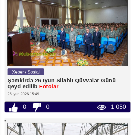
Xəbər / Sosial
Şəmkirdə 26 İyun Silahlı Qüvvələr Günü
qeyd edilib
Fotolar
26 iyun 2026 15:49
0
0
1 050