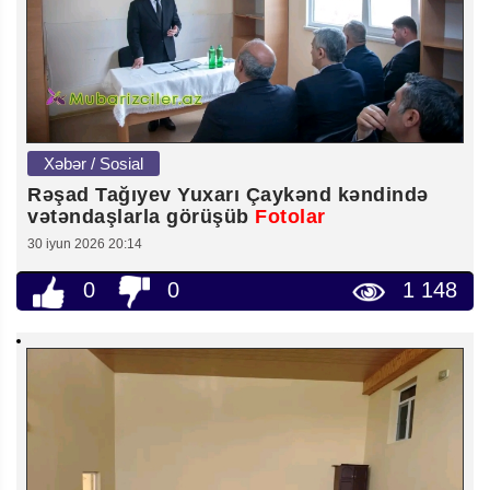
Xəbər / Sosial
Rəşad Tağıyev Yuxarı Çaykənd kəndində
vətəndaşlarla görüşüb
Fotolar
30 iyun 2026 20:14
0
0
1 148