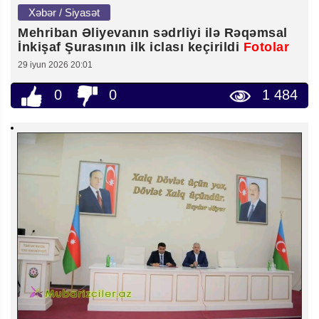
Xəbər / Siyasət
Mehriban Əliyevanın sədrliyi ilə Rəqəmsal
İnkişaf Şurasının ilk iclası keçirildi
Fotolar
29 iyun 2026 20:01
0
0
1 484