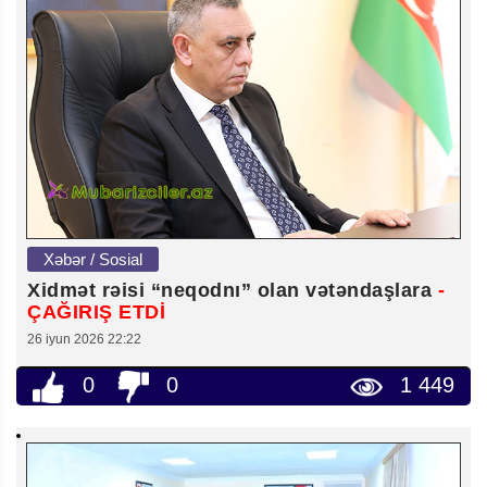
Xəbər / Sosial
Xidmət rəisi “neqodnı” olan vətəndaşlara
-
ÇAĞIRIŞ ETDİ
26 iyun 2026 22:22
0
0
1 449