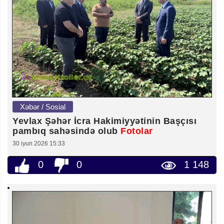
Xəbər / Sosial
Yevlax Şəhər İcra Hakimiyyətinin Başçısı
pambıq sahəsində olub
Fotolar
30 iyun 2026 15:33
0
0
1 148