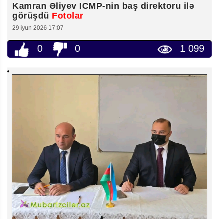
Kamran Əliyev ICMP-nin baş direktoru ilə
görüşdü
Fotolar
29 iyun 2026 17:07
0
0
1 099