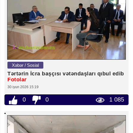
Xəbər / Sosial
Tərtərin İcra başçısı vətəndaşları qıbul edib
Fotolar
30 iyun 2026 15:19
0
0
1 085