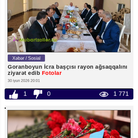
Xəbər / Sosial
Goranboyun İcra başçısı rayon ağsaqqalını
ziyarət edib
Fotolar
30 iyun 2026 20:01
1
0
1 771