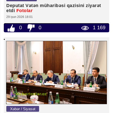
Deputat Vətən müharibəsi qazisini ziyarət
etdi
Fotolar
29 iyun 2026 18:01
0
0
1 169
Xəbər / Siyasət