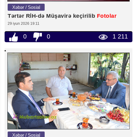
Xəbər / Sosial
Tərtər RİH-də Müşavirə keçirilib
Fotolar
29 iyun 2026 19:11
0
0
1 211
Xəbər / Sosial