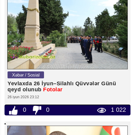
Xəbər / Sosial
Yevlaxda 26 İyun–Silahlı Qüvvələr Günü
qeyd olunub
Fotolar
26 iyun 2026 23:12
0
0
1 022