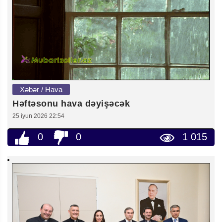
Xəbər / Hava
Həftəsonu hava dəyişəcək
25 iyun 2026 22:54
0
0
1 015