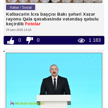
Xəbər / Sosial
Kəlbəcərin İcra başçısı Bakı şəhəri Xəzər
rayonu Qala qəsəbəsində vətəndaş qəbulu
keçirdib
Fotolar
29 iyun 2026 14:33
0
0
1 183