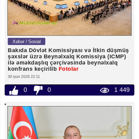
Xəbər / Sosial
Bakıda Dövlət Komissiyası və İtkin düşmüş
şəxslər üzrə Beynəlxalq Komissiya (ICMP)
ilə əməkdaşlıq çərçivəsində beynəlxalq
konfrans keçirilib
Fotolar
30 iyun 2026 22:11
0
0
1 449