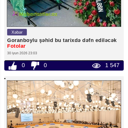
Xəbər
Goranboylu şəhid bu tarixdə dəfn ediləcək
Fotolar
30 iyun 2026 23:03
0
0
1 547