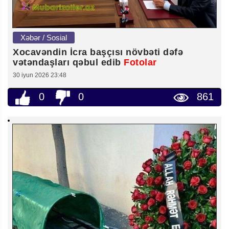
Xəbər / Sosial
Xocavəndin İcra başçısı növbəti dəfə
vətəndaşları qəbul edib
Fotolar
30 iyun 2026 23:48
0
0
861