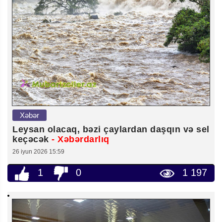
Xəbər
Leysan olacaq, bəzi çaylardan daşqın və sel
keçəcək
- Xəbərdarlıq
26 iyun 2026 15:59
1
0
1 197