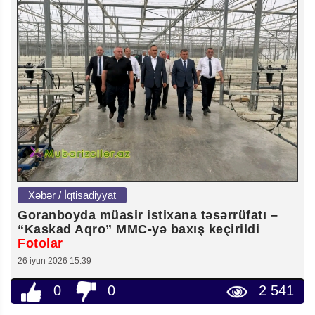
Xəbər / İqtisadiyyat
Goranboyda müasir istixana təsərrüfatı –
“Kaskad Aqro” MMC-yə baxış keçirildi
Fotolar
26 iyun 2026 15:39
0
0
2 541