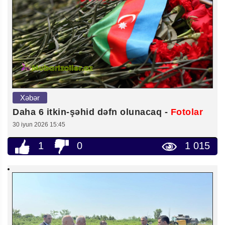
Xəbər
Daha 6 itkin-şəhid dəfn olunacaq -
Fotolar
30 iyun 2026 15:45
1
0
1 015