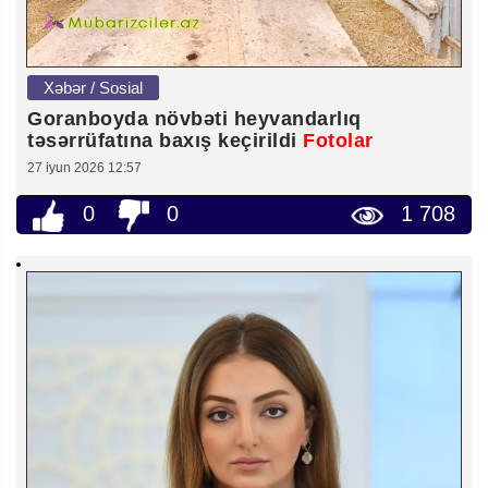
Xəbər / Sosial
Goranboyda növbəti heyvandarlıq
təsərrüfatına baxış keçirildi
Fotolar
27 iyun 2026 12:57
0
0
1 708