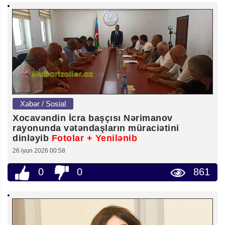
Xəbər / Sosial
Xocavəndin İcra başçısı Nərimanov
rayonunda vətəndaşların müraciətini
dinləyib
Fotolar + Yenilənib
26 iyun 2026 00:58
0
0
861