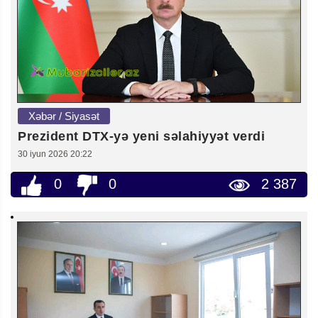
Xəbər / Siyasət
Prezident DTX-yə yeni səlahiyyət verdi
30 iyun 2026 20:22
0
0
2 387