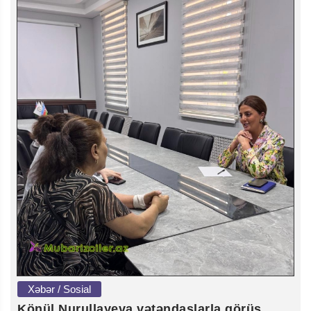
Xəbər / Sosial
Könül Nurullayeva vətəndaşlarla görüş